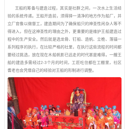
王船的筹备与建造过程，其实是社群之间，一次水上生活经
验的系统传递。王船开造前，须得择一清净的地方作为船厂，并
立厂官像以做督工，建造期间为了确保船只的神圣性闲杂人等不
得进入，但在这神圣性的理由之外，更重要的是维护王船建造过
程中的生产安全。然后就是选龙骨、钉船、造帆、立桅、落锚一
系列程序的执行，在比较严格的社里，在执行这些流程的时间都
要经过挑选，放在现在木船帆影已远走的时代甚是难得。一艘王
船的建造多需经过2-3个月的时间，工匠吃住都在工棚里，社区
耆老也会凭借自己的经验对王船的形制进行调整。