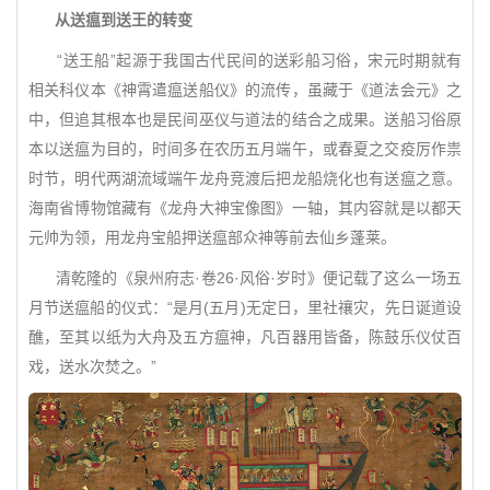
从送瘟到送王的转变
“送王船”起源于我国古代民间的送彩船习俗，宋元时期就有
相关科仪本《神霄遣瘟送船仪》的流传，虽藏于《道法会元》之
中，但追其根本也是民间巫仪与道法的结合之成果。送船习俗原
本以送瘟为目的，时间多在农历五月端午，或春夏之交疫厉作祟
时节，明代两湖流域端午龙舟竞渡后把龙船烧化也有送瘟之意。
海南省博物馆藏有《龙舟大神宝像图》一轴，其内容就是以都天
元帅为领，用龙舟宝船押送瘟部众神等前去仙乡蓬莱。
清乾隆的《泉州府志·卷26·风俗·岁时》便记载了这么一场五
月节送瘟船的仪式：“是月(五月)无定日，里社禳灾，先日诞道设
醮，至其以纸为大舟及五方瘟神，凡百器用皆备，陈鼓乐仪仗百
戏，送水次焚之。”