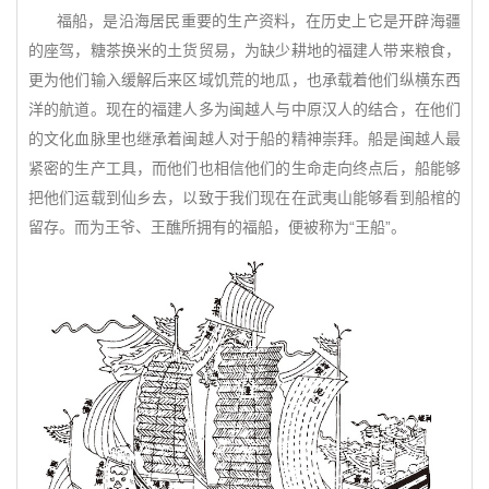
福船，是沿海居民重要的生产资料，在历史上它是开辟海疆
的座驾，糖茶换米的土货贸易，为缺少耕地的福建人带来粮食，
更为他们输入缓解后来区域饥荒的地瓜，也承载着他们纵横东西
洋的航道。现在的福建人多为闽越人与中原汉人的结合，在他们
的文化血脉里也继承着闽越人对于船的精神崇拜。船是闽越人最
紧密的生产工具，而他们也相信他们的生命走向终点后，船能够
把他们运载到仙乡去，以致于我们现在在武夷山能够看到船棺的
留存。而为王爷、王醮所拥有的福船，便被称为“王船”。