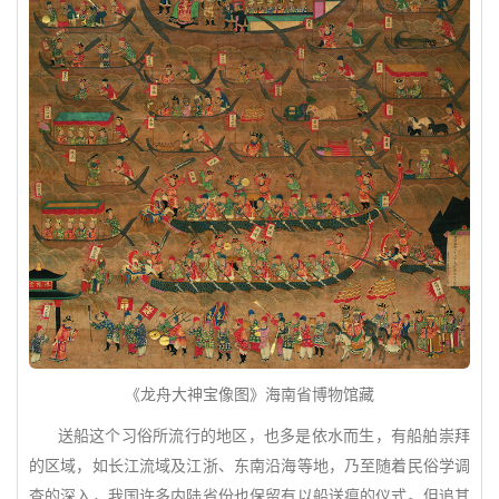
《龙舟大神宝像图》海南省博物馆藏
送船这个习俗所流行的地区，也多是依水而生，有船舶崇拜
的区域，如长江流域及江浙、东南沿海等地，乃至随着民俗学调
查的深入，我国许多内陆省份也保留有以船送瘟的仪式。但追其