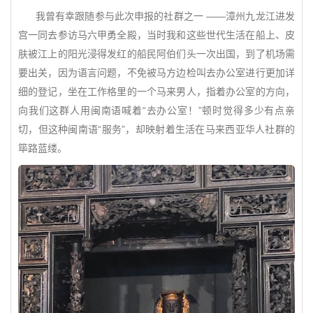
我曾有幸跟随参与此次申报的社群之一 ——漳州九龙江进发
宫一同去参访马六甲勇全殿，当时我和这些世代生活在船上、皮
肤被江上的阳光浸得发红的船民阿伯们头一次出国，到了机场需
要出关，因为语言问题，不免被马方边检叫去办公室进行更加详
细的登记，坐在工作格里的一个马来男人，指着办公室的方向，
向我们这群人用闽南语喊着“去办公室！”顿时觉得多少有点亲
切，但这种闽南语“服务”，却映射着生活在马来西亚华人社群的
筚路蓝缕。