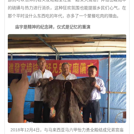
的硫磺与热力进行消杀，这种狂欢氛围也能提振乡民们心气，在
那个平时没什么东西吃的年代，亦多了一个聚餐吃肉的理由。
庙宇是精神的纪念碑，仪式是记忆的重演
2018年12月4日，与马来西亚马六甲怡力勇全殿结成兄弟宫庙