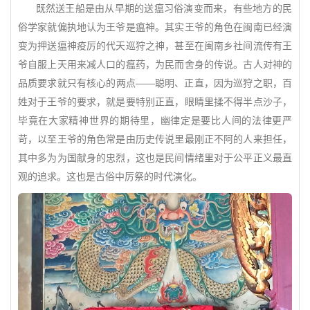
既然送王船是由从早期的送瘟习俗演变而来，有些地方的民
俗学家就偏执地认为王爷是瘟神。其实王爷的角色在闽南已经演
变为押送瘟神疫厉的代天巡狩之神，甚至在闽南乡社间流传有王
爷自服上天用来减人口的瘟药，为民而舍身的传说。古人对神的
品质要求就只有核心的两点——聪明、正直，因为巡狩之职，百
姓对于王爷的要求，就是要特别正直，眼睛里揉不得半点沙子，
毕竟在大家精神世界的期待里，幽律定是要比人间的法律更严
苛，以至王爷的角色常是由历史传说里最刚正不阿的人来担任，
其中多为为国献身的忠烈，这也是民间情绪里对于公平正义最直
观的追求。这也是古俗中厉祭的时代演化。