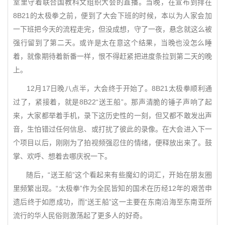
室里守着联合国教科文组织大会的直播。当晚，在宣布到排在
8B21的太极拳之前，便到了大会下班的时候，本以为人家会加
一下班把今天的流程走完，但没成想，守了一夜，悬念就这么被
强行留到了第二天。或许是太在意这个结果，当晚也没怎么睡
着，就像期待着新番一样，恨不得赶紧把进度条拉到第二天的晚
上。
12月17日晚八点半，大会终于开始了。8B21太极拳顺利通
过了，紧接着，就是8B22“送王船”。那声清脆的锤子声响了起
来，大家都举着手机，录下这历史性的一刻，但又都不敢发出声
音，生怕错过任何信息、或打扰了彼此的录像。在大会进入下一
个项目以后，刚刚为了拍视频强忍住的情绪，便释放出来了。鼓
掌、欢呼、想着去哪庆祝一下。
随后，“送王船”这个看起来有些魔幻的词汇，开始在朋友圈
里频繁出现。“太极拳”作为全民皆知的国术在历经12年的艰苦申
遗后终于如愿成功，而“送王船”这一主要在东南沿海至东南亚所
流行的华人民俗则激荡起了更多人的好奇。