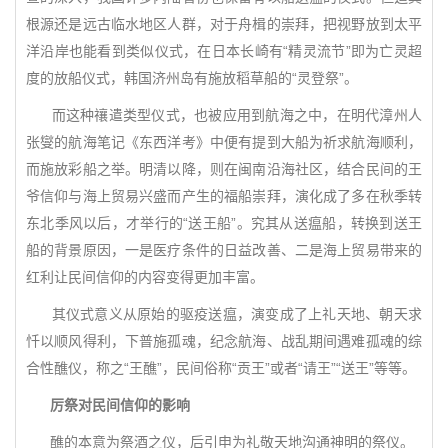
根源还是远古临水地区人群，对于舟楫的崇拜，把视野放到太平
洋沿岸也能看到类似仪式，在日本长崎有“精灵流节”即为亡灵超
度的放船仪式，韩国济州岛有施放稻草船的“灵登祭”。
而这种禳遣类型仪式，也被应用到航海之中，在明代漳州人
张燮的航海笔记《东西洋考》中便有提到大船为祈求航海顺利，
而施放彩船之举。明清以降，则在闽南沿海社区，结合民间的王
爷信仰与海上贸易兴盛而产生的福船崇拜，演化成了多在秋季转
东北季风以后，才举行的“送王船”。究其从送瘟船，转换到送王
船的背景原因，一是医疗条件的日益改善、二是海上贸易带来的
红利让民间信仰的内容变得更加丰富。
其仪式意义从原始的驱疫送瘟，演变成了上礼天地、朝天求
忏以顺风得利，下普施孤魂，纪念航海、战乱期间遇难孤魂的综
合性醮仪，称之“王醮”，民间俗称“贡王”或者“请王”“送王”等等。
厉祭对民间信仰的影响
醮的本意为祭酒之仪，后引申为礼敬天地沟通神明的祭仪。