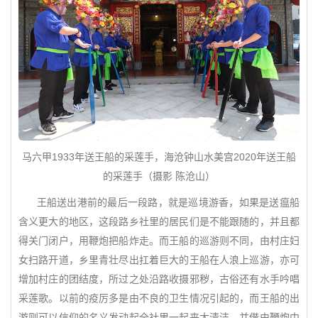
马六甲1933年送王船的采莲手，海沧钟山水美宫2020年送王船
的采莲手（摄影 陈沧山）
王船送出港前的最后一段路，就是巡境游香，如果是送瘟船
含义更大的地区，这段路乡社里的居民们是不能跟随的，并且都
得关门闭户，用鞭炮把船炸走。而王船的巡游则不同，由村庄妇
女扫路开道，乡里青壮尽出扛着巨大的王船在人浪上巡游，亦可
增加村庄的团结度，所过之处沿路收摄邪秽，古俗还有水手吟唱
采莲歌。以前的疫厉多是由不良的卫生情况引起的，而王船的出
游则可以信仰的名义发动起全社里一起来大清洁，并借由鞭炮中