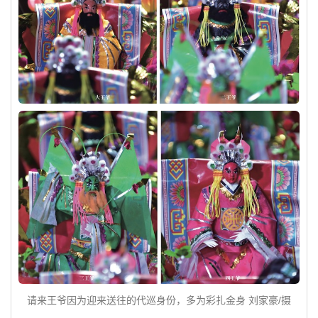
请来王爷因为迎来送往的代巡身份，多为彩扎金身 刘家豪/摄