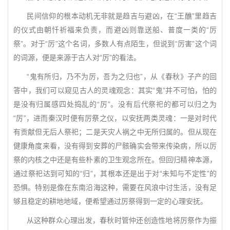
民间信仰的根本动机无非就是趋吉与避凶，在“王醮”里趋吉
的仪式由朝忏祈福来负责，而避凶则靠送船、普度一类的“厉
祭”。对于“厉”这个名词，多数人有点陌生，但说到“厉害”这个词
的词源，便是来源于古人对“厉”的看法。
“鬼有所归，乃不为厉，吾为之归也”，从《春秋》子产的回
答中，我们可以窥见古人的灵魂观念：其实“鬼”并不可怕，怕的
是没有归属感四处捣乱的“厉”。没有后代祭祀的都可以归之为
“厉”，进而秦汉时便有厉祭之仪，以安抚两类灵魂：一是对时代
有贡献但无后人祭祀；二是天灾人祸之中无所归属的。但从现在
健康角度来看，没有得到安葬的尸骸确实会带来传染病，所以厉
祭的内核之中还是有些朴素的卫生观念所在。但回归精神本源，
通过祭祀达到可知的“归”，其根本还是出于对“未知与不定性”的
恐惧。特别是像在东南沿海这种，需要在风浪中讨生活，没有足
够且稳定的耕地地域，便希望通过厉祭得到一定的心理安抚。
从这种群众心理出发，春秋时管仲还创造性地将厉祭作为振