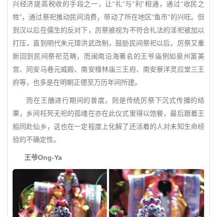
兴经济提高税收的手段之一，让“礼”与“利”相通，通过“收民之
牲”，通过祭祀推动民间消费，带动了所在地区“鱼市”的兴旺。但
到汉以后在儒生的反对下，厉祭被视为不符合礼法的淫祀被加以
打压，直到明代朱元璋洪武改制，鼓励民间祭祀以后，厉祭又重
新回到民间祭祀范畴，而闽南沿海著名的王爷庙例如泉州富美
宫、同安马巷元威殿、南安檺林庙三王府、南安寮洋灵应堂三王
府等，也多是在明朝正德至万历年间所建。
而在王醮进行期间的普度，则是传统厉祭下沉式传播的结
果，乡间枉死无祀的孤魂在亦在此仪式里得以饱餐，最后跟着王
船同赴仙乡，这也在一定程度上化解了还活着的人对未知生命经
验的不确定性。
王爷Ong-Ya