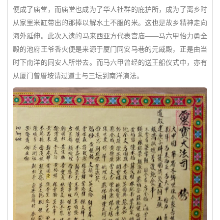
便成了庙堂，而庙堂也成为了华人社群的庇护所，成为了离乡时
从家里米缸带出的那捧以解水土不服的米。这也是故乡精神走向
海外延伸。此次入遗的马来西亚方代表宫庙——马六甲怡力勇全
殿的池府王爷香火便是来源于厦门同安马巷的元威殿，正是由当
时下南洋的同安人所带去。而马六甲曾经的送王船仪式中，亦有
从厦门曾厝垵请过道士与三坛到南洋演法。