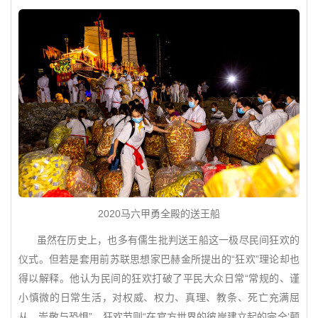
2020马六甲勇全殿的送王船
虽然在历史上，也多有儒生批判送王船这一极尽民间狂欢的
仪式。但若是套用前苏联思想家巴赫金所提出的“狂欢”理论却也
得以解释。他认为民间的狂欢打破了平民大众日常“常规的、谨
小慎微的日常生活，对权威、权力、真理、教条、死亡充满屈
从、崇敬与恐惧”，狂欢节则“在官方世界的彼岸建立起的完全‘颠