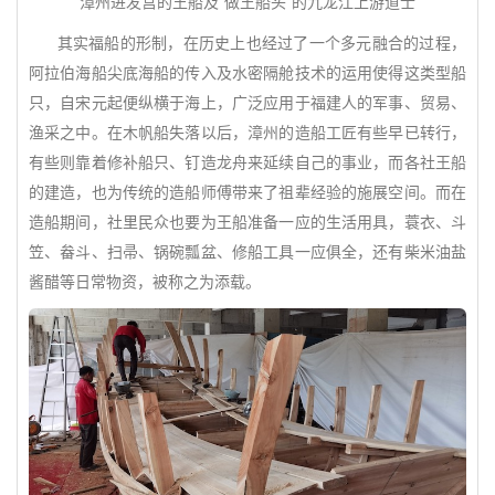
漳州进发宫的王船及“做王船头”的九龙江上游道士
其实福船的形制，在历史上也经过了一个多元融合的过程，
阿拉伯海船尖底海船的传入及水密隔舱技术的运用使得这类型船
只，自宋元起便纵横于海上，广泛应用于福建人的军事、贸易、
渔采之中。在木帆船失落以后，漳州的造船工匠有些早已转行，
有些则靠着修补船只、钉造龙舟来延续自己的事业，而各社王船
的建造，也为传统的造船师傅带来了祖辈经验的施展空间。而在
造船期间，社里民众也要为王船准备一应的生活用具，蓑衣、斗
笠、畚斗、扫帚、锅碗瓢盆、修船工具一应俱全，还有柴米油盐
酱醋等日常物资，被称之为添载。