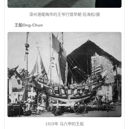
漳州港尾梅市的王爷行馆早朝 阮海松/摄
王船Ong-Chun
1919年 马六甲的王船