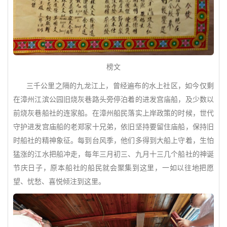
榜文
三千公里之隔的九龙江上，曾经遍布的水上社区，如今仅剩
在漳州江滨公园旧烧灰巷路头旁停泊着的进发宫庙船，及少数以
前烧灰巷船社的连家船。在漳州船民落实上岸政策的时候，世代
守护进发宫庙船的老郑家十兄弟，依旧坚持要留住庙船，保持旧
时船社的精神象征。每到台风季，他们多得到大船上守着，生怕
猛涨的江水把船冲走，每年三月初三、九月十三几个船社的神诞
节庆日子，原本船社的船民就会聚集到这里，一如以往地把愿
望、忧愁、喜悦倾注到这里。