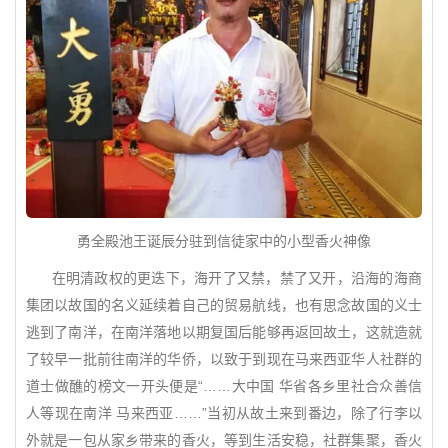
勇全殿池王诞辰分驻到信徒家中的小型香火神像
在明清政权的更迭下，海开了又禁，禁了又开，沿海的海商
集团以故国的名义延续着自己的贸易航线，也有思念故国的义士
逃到了南洋，在南洋落地以期复国后能够再返回故土，这就造就
了较早一批前往南洋的华侨，以致于到现在马来西亚华人社群的
道士做醮的榜文一开头便是“……大中国 华省各乡里社合众善信
人等现在南洋 马来西亚……”当初从故土来到番边，除了行李以
外就是一包从家乡带来的香火，等到生活安稳，社群集聚，香火