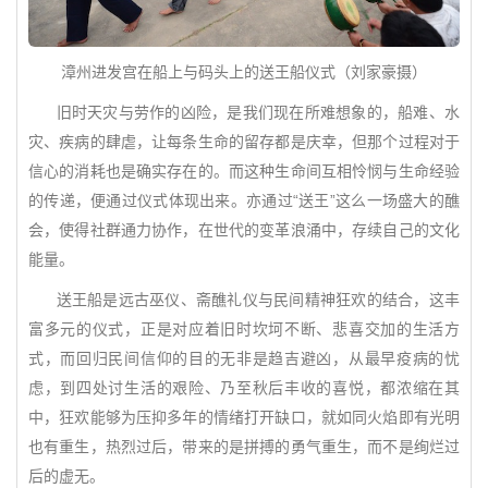
漳州进发宫在船上与码头上的送王船仪式（刘家豪摄）
旧时天灾与劳作的凶险，是我们现在所难想象的，船难、水
灾、疾病的肆虐，让每条生命的留存都是庆幸，但那个过程对于
信心的消耗也是确实存在的。而这种生命间互相怜悯与生命经验
的传递，便通过仪式体现出来。亦通过“送王”这么一场盛大的醮
会，使得社群通力协作，在世代的变革浪涌中，存续自己的文化
能量。
送王船是远古巫仪、斋醮礼仪与民间精神狂欢的结合，这丰
富多元的仪式，正是对应着旧时坎坷不断、悲喜交加的生活方
式，而回归民间信仰的目的无非是趋吉避凶，从最早疫病的忧
虑，到四处讨生活的艰险、乃至秋后丰收的喜悦，都浓缩在其
中，狂欢能够为压抑多年的情绪打开缺口，就如同火焰即有光明
也有重生，热烈过后，带来的是拼搏的勇气重生，而不是绚烂过
后的虚无。