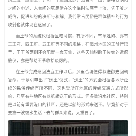
之间的申述，人鬼间的冤屈常在这个临时法庭里上演，凭王爷之
威信，促进纠纷的决断与和解。我们常言民俗是群体精神的行为
映射也就体现在这里了。
而王爷的系统也根据区域习惯，有所不同，有单姓的、亦有
三王府、四王府、五王府等不同的规格，在漳州地区的王爷行馆
里，于王爷两侧还会配置一套天仙，这些天仙脱胎于传统的遣瘟
醮仪，亦是帮助王爷收拾疫厉的。
在王爷完成巡回法庭工作以后，乡里合境便得恭送御史回朝
复命，于是引申出了“送王”仪式，“送王”的方式会根据各地所延
续的民俗传统有所不同，这也受所在地区的传统交通方式所影
响，乃至有些地区有以纸轿送王的形式。但多数沿水社区，特别
是以前有重要港口的社区，还是以船的形式来送王。毕竟船对于
要靠一波碧水生活下去的群众来说，太重要了。