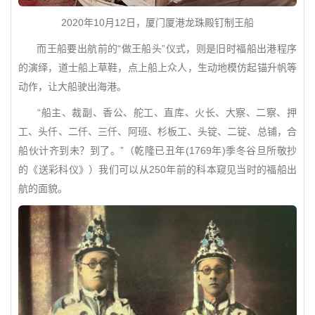
2020年10月12日，厦门厦港龙珠殿钉制王船
而王船要出航前的“做王船头”仪式，则是旧时福船出港程序
的演绎，道士船上草鞋，点上船上众人，生动地模仿起锚升帆等
动作，让大船驶出海港。
“船主、裁副、香公、舵工、直库、火长、大察、二察、押
工、头仟、二仟、三仟、阿班、杉板工、头锭、二锭、总铺，合
船伙计齐到未？到了。”（乾隆已丑年(1769年)季冬谷旦所敬抄
的《送彩科仪》）我们可以从250年前的科本窥见当时的福船出
航的面貌。