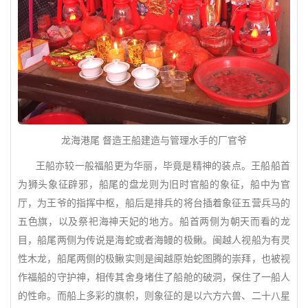
龙海港尾 督造王船建造与管理水手的厂官爷
王船亦较一般福船更为华丽，毕竟是精神的装点。王船船首
为狮头象征辟邪，船尾的盘龙则为旧时官船的象征，船中为官
厅，为王爷的指挥中枢，船后是排兵的将台插着象征五营兵马的
五色旗，以及祭祀海神天妃的地方。船首两侧为朝天而看的龙
目，船尾两侧为传说是海蛇或者海鳗的极鳅。闽越人视船为有灵
性木龙，船尾两侧的极鳅实则是闽越原始蛇图腾的崇拜，也被视
作福船的守护神，相传其舍身堵住了船舱的破洞，保住了一船人
的性命。而船上多彩的旗帜，则象征的是以六方六兽、二十八星