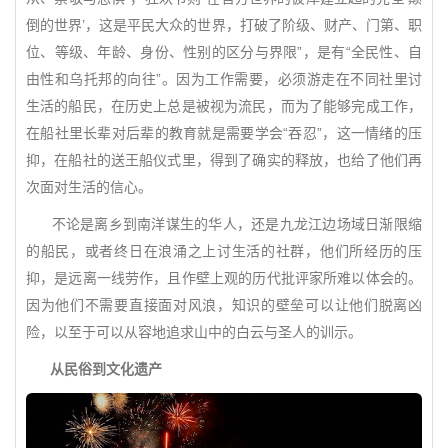
倒的世界’，这是平民大众的世界，打破了阶级、财产、门第、职
位、等级、年龄、身份、性别的区分与界限”，是有“全民性、自
由性和乌托邦的向往”。因为工作需要，必须游走在不同社里讨
生活的船民，在历史上总是被视为流民，而为了能够完成工作，
在船社里长辈对后辈的教育就是需要学会“吞忍”，这一情绪的压
抑，在船社的送王船仪式里，得到了确实的释放，也给了他们再
次面对生活的信心。
不论是离乡到南洋谋生的华人，还是九龙江边场域日渐限缩
的船民，或者终日在浪涌之上讨生活的社群，他们所经历的压
抑，是远离一线劳作，且作壁上观的历代批评家所难以体会的。
因为他们不需要直接面对风浪，知识的壁垒可以让他们脱离凶
险，以至于可以从容地追求山中的白云与圣人的训示。
从民俗到文化遗产