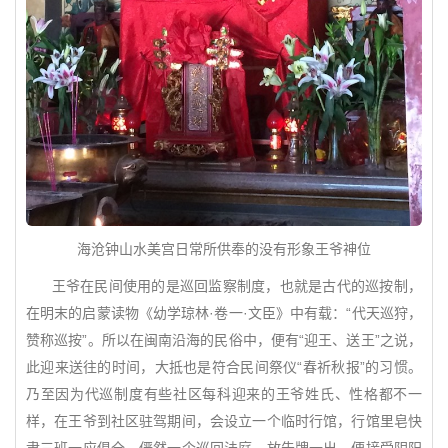
海沧钟山水美宫日常所供奉的没有形象王爷神位
王爷在民间使用的是巡回监察制度，也就是古代的巡按制，
在明末的启蒙读物《幼学琼林·卷一·文臣》中有载：“代天巡狩，
赞称巡按”。所以在闽南沿海的民俗中，便有“迎王、送王”之说，
此迎来送往的时间，大抵也是符合民间祭仪“春祈秋报”的习惯。
乃至因为代巡制度有些社区每科迎来的王爷姓氏、性格都不一
样，在王爷到社区驻驾期间，会设立一个临时行馆，行馆里皂快
隶三班一应俱全，俨然一个巡回法庭，放告牌一出，便接受阴阳