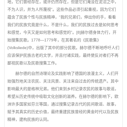
地，它们曾经存在，或许仍然存在，但是它们淹没在泥沼之中，
不为人识，并为人所蔑视”。这些作品必须引起重视，因为它们
蕴含了民族个性与民族精神，“我的兄弟们，伸出你的手，看看
我们的民族究竟是什么，不是什么，我们的民族过去是如何思考
和感觉，今天又是如何思考和感觉的”。[8]赫尔德身体力行，开
始搜集民歌。1778—1779年，在其著名的《民歌集》
(Volksliede)中，出版了其中的部分民歌。赫尔德不断地呼吁人们
应该保护民族古老的文学，并且付诸实践，最终使反对者们不再
鄙视民歌以及民歌搜集工作。
赫尔德的自然诗理论及实践影响了德国的浪漫主义，人们开
始强烈地关注农民、关注风景、关注来自过去的传统遗产。其中
影响最大的是格林兄弟。他们来到乡村记录农民的故事与歌谣，
希望从历史传统中吸取文化创新的滋养。在赫尔德的影响下，欧
洲许多国家如芬兰等国，通过搜集记录古代的民间歌谣、故事，
赋予其真实的历史价值，最终重建民族曾经的黄金时代以及民族
精神，建构民族的认同。