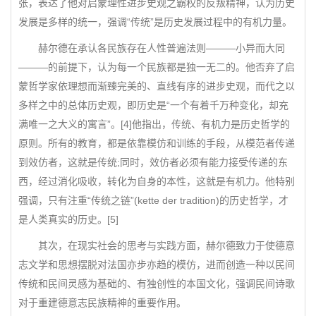
张，表达了他对启蒙理性进步史观之霸权的反叛精神，认为历史
发展是多样的统一，强调“传统”是历史发展过程中的有机力量。
赫尔德在承认各民族存在人性普遍法则———小异而大同
———的前提下，认为每一个民族都是独一无二的。他否弃了启
蒙哲学家依理想而渐臻完美的、直线有序的进步史观，而代之以
多样之中的总体历史观，即历史是“一个有着千万种变化，却充
满唯一之大义的寓言”。[4]他指出，传统、有机力是历史哲学的
原则。所有的教育，都是依靠模仿和训练的手段，从模范者传递
到效仿者，这就是传统;同时，效仿者必须有能力接受传递的东
西，经过消化吸收，转化为自身的本性，这就是有机力。他特别
强调，只有注重“传统之链”(kette der tradition)的历史哲学，才
是人类真实的历史。[5]
其次，在现实社会的思考与实践方面，赫尔德致力于使德意
志文学和思想摆脱对法国亦步亦趋的模仿，进而创造一种以民间
传统和民间灵感为基础的、有独创性的本国文化，强调民间诗歌
对于重建德意志民族精神的重要作用。