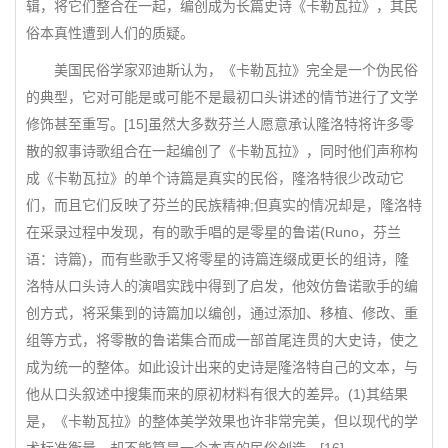
辑，将它们整合在一起，编创成为长篇史诗《卡勒瓦拉》，其民
俗本真性遭到人们的质疑。
美国民俗学家邓迪斯认为，《卡勒瓦拉》完全是一个伪民俗
的典型，它对可能是或可能不是最初口头讲述的情节进行了文学
修饰甚至重写。[15]虽然大多数芬兰人愿意承认隆洛特将许多零
散的叙事诗歌组合在一起编创了《卡勒瓦拉》，同时他们声称构
成《卡勒瓦拉》的单个诗篇是真实的民俗，隆洛特很少改动它
们，而且它们反映了芬兰的民族精神;但真实的情况却是，隆洛特
在采录过程中发现，有的歌手唱的是零星的鲁诺(Runo，芬兰
语：诗篇)，而有些歌手又将零星的诗篇连缀成更长的组诗，隆
洛特从口头诗人的演唱实践中得到了启发，他效仿鲁诺歌手的编
创方式，将采集到的诗篇加以编创，通过添加、移植、修改、重
组等方式，将零散的鲁诺集合而成一部首尾连贯的大史诗，使之
成为统一的整体。如此设计出来的史诗是隆洛特自己的文本，与
他从口头叙述中搜集而来的原初材料有很大的差异。(1)其结果
是，《卡勒瓦拉》的整体美学效果也许非常完美，但以现代的学