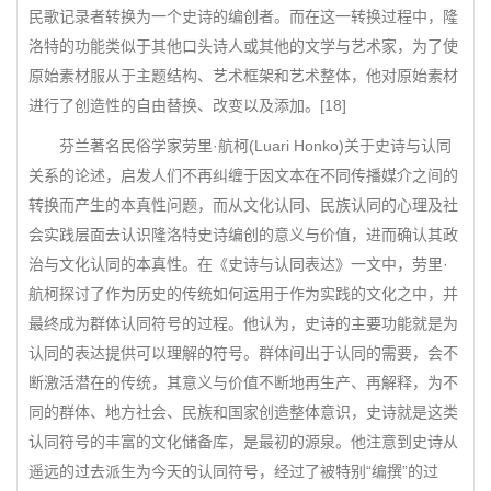
民歌记录者转换为一个史诗的编创者。而在这一转换过程中，隆
洛特的功能类似于其他口头诗人或其他的文学与艺术家，为了使
原始素材服从于主题结构、艺术框架和艺术整体，他对原始素材
进行了创造性的自由替换、改变以及添加。[18]
芬兰著名民俗学家劳里·航柯(Luari Honko)关于史诗与认同
关系的论述，启发人们不再纠缠于因文本在不同传播媒介之间的
转换而产生的本真性问题，而从文化认同、民族认同的心理及社
会实践层面去认识隆洛特史诗编创的意义与价值，进而确认其政
治与文化认同的本真性。在《史诗与认同表达》一文中，劳里·
航柯探讨了作为历史的传统如何运用于作为实践的文化之中，并
最终成为群体认同符号的过程。他认为，史诗的主要功能就是为
认同的表达提供可以理解的符号。群体间出于认同的需要，会不
断激活潜在的传统，其意义与价值不断地再生产、再解释，为不
同的群体、地方社会、民族和国家创造整体意识，史诗就是这类
认同符号的丰富的文化储备库，是最初的源泉。他注意到史诗从
遥远的过去派生为今天的认同符号，经过了被特别“编撰”的过