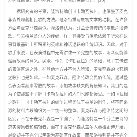
术标准衡量，却不能算是一个本真的民俗创造。[16]
据研究者的考察，隆洛特编创《卡勒瓦拉》，也借鉴了麦克
菲森处理莪相民歌的方法。隆洛特重写原初文本的动机，在许多
方面与麦克菲森类似。隆洛特认为，芬兰史诗传统的零散片段诗
歌，与苏格兰盖尔人的传统一样，其接受与传承依赖于听众在故
事背景基础上所积累的英雄和神话逻辑的传统知识。因此，对于
歌手来说，在表演过程中无需讲述一个完整的故事，听众就能够
理解故事的意义。民歌，作为《卡勒瓦拉》的基础，除了其传统
的表演区域之外，在其他地方并不为人所知，麦克菲森的《莪相
之歌》也是如此。一如麦克菲森，隆洛特改变民俗传统，通过整
合表面看起来零散的故事，添加故事缺失的背景知识，其目的是
为了使那些不了解《卡勒瓦拉》的人们也能够接受。一如《莪相
之歌》，《卡勒瓦拉》的编创过程类似于被单的制作，将不同来
源的材料片段编织为一个统一的整体。麦克菲森与隆洛特之间的
区别，不在于麦克菲森是一个骗子，而隆洛特是一个芬兰史诗的
忠实搜集者和编辑者，而在于麦克菲森从盖尔人英雄史诗开始，
最终却并不完全以民歌为基础写作故事，而隆洛特则是并不完全