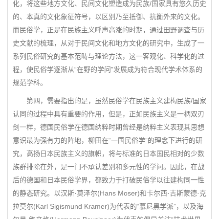
化，将这些地方文化、民间文化塑造成为民族/国家具有悠久历史
的、本真的文化象征符号，以区别乃至抵御、抗衡外来的文化。
而民俗学，正是在民族主义呼声高涨的时期，通过田野调查与历
史文献的梳理，从对于民间文化和地方文化的研究中，生成了一
系列民俗研究的基本范畴与理论方法，这一客观化、科学化的过
程，使民俗学逐渐从“在野的学问”发展成为符合现代学术体系的
规范学科。
第四，需要指出的是，虽然民俗学在民族主义建构民族/国家
认同的过程中具有重要的作用，但是，正如民族主义是一柄双刃
剑一样，德国民俗学在德国纳粹时期曾经是纳粹主义表现其思想
意识最为强有力的阵地，柳田在“一国民俗学”的理念下进行的研
究，高扬日本民族主义的旗帜，将与标准的日本国民相对的少数
族群排除在外，是一门不承认差别和多元性的学问。因此，在战
后的德国和日本民俗学界，都致力于打破民俗学以往建构同一性
的静态研究。以汉斯·莫泽尔(Hans Moser)和卡尔西·吉斯蒙德·克
拉莫尔(Karl Sigismund Kramer)为代表的“慕尼黑学派”，以及海