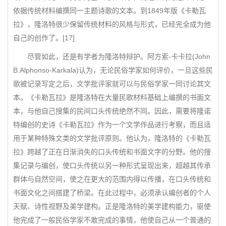
依据传统材料编撰同一主题诗歌的文本。到1849年版《卡勒瓦
拉》，隆洛特很少保留传统材料的风格与形式，已经完全成为他
自己的创作了。[17]
尽管如此，还是有学者为隆洛特辩护。阿方索-卡卡拉(John
B.Alphonso-Karkala)认为，无论民俗学家如何评价，一旦这些民
歌被记录写定之后，文学批评家就可以与民俗学家一同讨论其文
本。《卡勒瓦拉》是隆洛特在大量民歌材料基础上编撰的书面文
本，与他自己搜集的民间口头传统绝然不同。因此，需要将隆诺
特编创的史诗《卡勒瓦拉》作为一个文学作品进行考察，而且适
用于某种特殊文类的文学批评原则。他认为，隆洛特的《卡勒瓦
拉》跨越了正在日渐消失的口头传统和书面文字的分野。他的搜
集记录与编创，使口头传统以另一种形式呈现出来，超越其传承
群体与自然空间，使之在更大的范围内得以传播，在口头传统和
书面文化之间搭建了桥梁。在此过程中，必须承认编创者的个人
天赋、诗性视野及美学建构。正是隆洛特的美学建构能力，驱使
他完成了一般民俗学家不敢完成的事情，他使自己从一个普通的