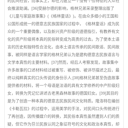
的民间社会，而事实上，却在为建立一个没有个性特征的大众社
会推波助澜。[36]受赫尔德的影响，格林兄弟采录整理出版了
《儿童与家庭故事集》(《格林童话》)。在由众多细小的王国和
公国形成统一的德意志民族国家的过程中，《格林童话》成为民
众的一个重要偶像，以及新兴资产阶级的道德指引，有教养有文
化的资产阶级将本真的民俗转变成为高贵的过去。为了使本土语
言的历史和独特性合法化，由本土语言传承的民间歌谣、民间故
事，被同样是语言学家的格林兄弟认为是建构德意志民族语言与
文学本真性的主要材料。[37]然而，经后人考察发现，故事集中
许多故事的口述材料经过被重写、被修饰、被详尽描述之后，最
终以纯粹真实的口头传说的身份示人;[38]格林兄弟甚至伪造故事
提供者的材料，将一个母语是法语的具有文学修养的中产阶级妇
女，转换为凭记忆讲述古老黑森林故事的德国妇女。[39]其目的
是为了创造一种本真的德意志民族民间文化特质。隆洛特在编创
《卡勒瓦拉》的过程中，运用美学的手法，对民间口头传统进行
了再创造，因传播媒介的转换，其民俗本真性虽然遭到人们的质
疑，但它作为芬兰民族认同之象征符号的文化和政治本真性，却