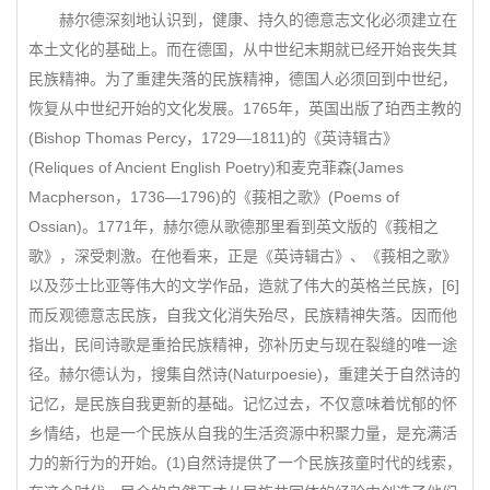
赫尔德深刻地认识到，健康、持久的德意志文化必须建立在
本土文化的基础上。而在德国，从中世纪末期就已经开始丧失其
民族精神。为了重建失落的民族精神，德国人必须回到中世纪，
恢复从中世纪开始的文化发展。1765年，英国出版了珀西主教的
(Bishop Thomas Percy，1729—1811)的《英诗辑古》
(Reliques of Ancient English Poetry)和麦克菲森(James
Macpherson，1736—1796)的《莪相之歌》(Poems of
Ossian)。1771年，赫尔德从歌德那里看到英文版的《莪相之
歌》，深受刺激。在他看来，正是《英诗辑古》、《莪相之歌》
以及莎士比亚等伟大的文学作品，造就了伟大的英格兰民族，[6]
而反观德意志民族，自我文化消失殆尽，民族精神失落。因而他
指出，民间诗歌是重拾民族精神，弥补历史与现在裂缝的唯一途
径。赫尔德认为，搜集自然诗(Naturpoesie)，重建关于自然诗的
记忆，是民族自我更新的基础。记忆过去，不仅意味着忧郁的怀
乡情结，也是一个民族从自我的生活资源中积聚力量，是充满活
力的新行为的开始。(1)自然诗提供了一个民族孩童时代的线索，