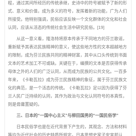
程，通过其间所经历的传统承继，史诗中的符号被赋予了新的形
式、意义和价值，成为多义的符号，发挥着新的功能，广为人们
所接受。他特别强调，民俗应该反映一个文化群体的文化和社会
认同，应该从活态的传统社会生活中研究民俗。[19]
从这一意义看，隆洛特将原本传承于不同地方的芬兰歌谣，
重新赋予其表达民族精神的意义，使这些地方性的文本超越地方
的限制，成为芬兰民族共同的精神财富，其中从口头传统到书面
文本的艺术加工不可或缺。关键在于，编撰的文本是否获得传承
母体之外的人们的广泛认同，从而成为民族的公共文化。一百多
年来，《卡勒瓦拉》成为芬兰民族精神的象征，属于芬兰民族文
化的典范，是一个活态的传统。《卡勒瓦拉》足以因为获得了芬
兰人民广泛持续的认同，其作为政治与文化认同符号的本真性，
则是毋庸置疑的。
三、日本的“一国中心主义”与柳田国男的“一国民俗学”
日本民俗学也是在近代背景下产生的，其观念、方法和材料
等均为近代社会的历史特质所规定。日本思想史家子安宣邦认