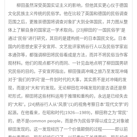
柳田虽然深受英国实证主义的影响，但他其实更心仪于德国
文化民族主义传统的民俗学。他在比较了英国和德国的民俗调查
范围之后，更推崇德国将调查对象扩大到全体国民，并力图从整
体上了解自身的国家这一学术取向。[23]柳田的“一国民俗学”是
通过“民俗”进行研究，其目的是建构统一的日本国民文化。日本
国内的思想史家子安宣邦、文艺批评家柄谷行人以及民俗学家岩
本通弥等，都强调柳田将民俗看成是方法，而并不将民俗当作客
观材料。他们的观点都不约而同、一针见血地点明了柳田国男研
究民俗的目的。子安宣邦指出，柳田强调冲绳之旅乃至发现冲绳
对于“我们的学问”是一件划时代的大事，其实质不是对冲绳的发
现，而是对“大和”的发现。无论柳田在冲绳发现的是古语还是祭
祀形式，柳田将这些材料运用于推理和重构的，永远是已经失去
的“大和”。[24]柄谷行人从“风景”(1)的视角考察日本“现代文学”的
起源。在他看来，在昭和时代(1926—1989)，柳田称之为“常民”
的，绝不是common people，而是作为民俗学得以成立之对象被
柳田发现的。这一发现经历了一个价值颠倒的过程———即以前