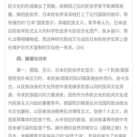
民文化的形成做出了贡献。经柳田之后的民俗学家不断阐释发
展，柳田民俗学、日本民俗学深深地打上了近代国家的烙印，带
有强烈的“日本”国家意识，高唱民族主义。有学者认为，日本战
后民俗学形式主义的科学性追求与民俗文化遗产、故乡振兴、祭
礼法等相辅相成，而这种研究取向又与战后日本民俗学实质上是
在维护近代天皇制的文化统一有关。[34]
四、结语与讨论
第一，德国、芬兰、日本的民俗学史显示，当一个民族/国家
感受到外来压力时，本民族/国家的知识精英便由外而内，由今及
古，从民族自身的文化传统中发现维系民族认同的民间文化资
源，寻求民族振兴的力量源泉，因而作为传统文化的民间文化成
为民族主义兴起的重要条件。德国知识精英反对法国的政治统治
与文化霸权，以狂飙突进精神反对理性主义，张扬个人主义，进
而崇拜集体的民族个性，从中世纪的歌谣、民间故事等传统中寻
找未被污染的民族个性。赫尔德的自然诗理论以《莪相之歌》为
范本，发掘德意志民族自己的“自然之诗”，其目的是为了追溯民