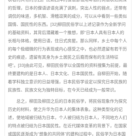
的哲理，日本的俚语谚语充满了讽刺，突出人性的弱点，还带有
调侃的味道，多机智、滑稽逗笑的成分，可以从中看到一些类似
国情、国民性的东西。[32]柳田民俗学以上述记录作为全新学问
的基础资料，其背后潜藏着一个推想，即“日本人具有日本人的
长相与体格，使用日语，住日式房屋。那么同样，乡土中每个人
的每个极细微的行为表现或内心感受之中，也必然遗留有若干历
史的痕迹，遗留有其身为乡土居民之后裔而保有的生活特征
吧”。[33]由此可见，柳田民俗学以全国性的资料搜集为前提，最
终要建构的是日本人、日本文化、日本国民性。自柳田开始，随
着学科独立意识的日益增强，日本民俗学设定以探究日本民族的
民族性、民族文化为独特目标，在今天已经成为一般常识。
总之，柳田及柳田之后的日本民俗学，将民俗现象作为探究
历史的材料，使之升华为日本人的集体表象。这种类型化的记
述，使地域被归结为日本，个人被归结为日本人，不同地方人们
的特点被归结为日本国民性。在近代媒体变革的背景下，在国家
或国民逐渐成为“想象的共同体”的建构过程中，民俗学为日本国