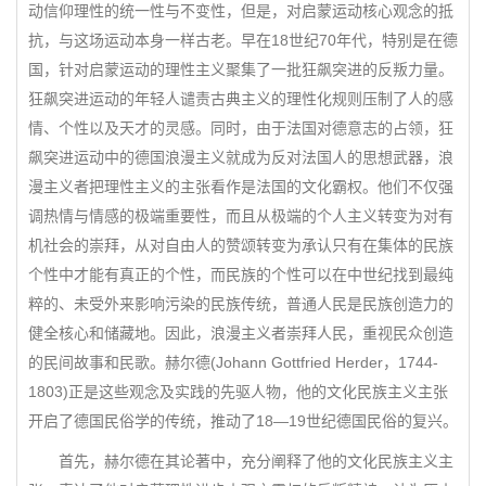
动信仰理性的统一性与不变性，但是，对启蒙运动核心观念的抵
抗，与这场运动本身一样古老。早在18世纪70年代，特别是在德
国，针对启蒙运动的理性主义聚集了一批狂飙突进的反叛力量。
狂飙突进运动的年轻人谴责古典主义的理性化规则压制了人的感
情、个性以及天才的灵感。同时，由于法国对德意志的占领，狂
飙突进运动中的德国浪漫主义就成为反对法国人的思想武器，浪
漫主义者把理性主义的主张看作是法国的文化霸权。他们不仅强
调热情与情感的极端重要性，而且从极端的个人主义转变为对有
机社会的崇拜，从对自由人的赞颂转变为承认只有在集体的民族
个性中才能有真正的个性，而民族的个性可以在中世纪找到最纯
粹的、未受外来影响污染的民族传统，普通人民是民族创造力的
健全核心和储藏地。因此，浪漫主义者崇拜人民，重视民众创造
的民间故事和民歌。赫尔德(Johann Gottfried Herder，1744-
1803)正是这些观念及实践的先驱人物，他的文化民族主义主张
开启了德国民俗学的传统，推动了18—19世纪德国民俗的复兴。
首先，赫尔德在其论著中，充分阐释了他的文化民族主义主