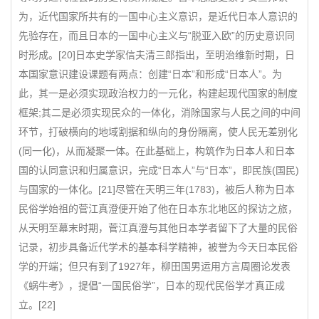
为，近代国家所共有的一国中心主义意识，是近代日本人意识的
先验存在，而且日本的一国中心主义与“脱亚入欧”的历史意识同
时形成。[20]日本史学家信夫清三郎指出，至明治维新时期，日
本国家意识建设课题有两点：创建“日本”和形成“日本人”。为
此，其一是必须实现政治权力的一元化，构建起现代国家的制度
框架;其二是必须实现民众的一体化，消除国家与人民之间的中间
环节，打破横向的地域割据和纵向的身份隔离，使人民无差别化
(同一化)，从而凝聚一体。在此基础上，构筑作为日本人和日本
国的认同意识和归属意识，完成“日本人”与“日本”，即民族(国民)
与国家的一体化。[21]尽管在天明三年(1783)，被后人称为日本
民俗学始祖的菅江真澄便开始了他在日本东北地区的探访之旅，
从天明至幕末时期，菅江真澄与其他日本学者留下了大量的民俗
记录，初步具备近代学术的基本科学精神，被誉为今天日本民俗
学的开端；但只有到了1927年，柳田国男运用方言周圈论发表
《蜗牛考》，提倡“一国民俗学”，日本的现代民俗学才真正成
立。[22]