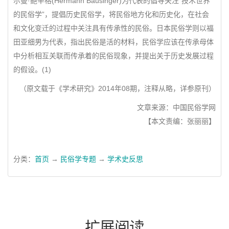
尔曼·鲍辛格(Hermann Bausinger)为代表的倡导关注“技术世界
的民俗学”，提倡历史民俗学，将民俗地方化和历史化，在社会
和文化变迁的过程中关注具有传承性的民俗。日本民俗学则以福
田亚细男为代表，指出民俗是活的材料，民俗学应该在传承母体
中分析相互关联而传承着的民俗现象，并提出关于历史发展过程
的假设。(1)
（原文载于《学术研究》2014年08期，注释从略，详参原刊）
文章来源：中国民俗学网
【本文责编：张丽丽】
分类：
首页
→
民俗学专题
→
学术史反思
扩展阅读