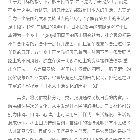
土研究目标的指引下，柳田民俗学“并不是为了研究乡土，而是
在乡土之中进行研究。研究什么？那就是日本人的生活，尤其是
作为一个集团的大和民族过去的经历”，“了解各处乡土的生活只
是手段”。[29]“在柳田的影响下，日本民俗学的前提是将整个日
本视为一个乡土。”[30]柳田国男的历史研究认为，社会现象都是
不断变化着的，变化一定有其原因，而且各个现象的变迁过程是
单系的展开，各个乡土正为我们展示着同一时间下同一条发展道
路上的不同风景。建立在这一认识基础上的资料操作法便是“重
出立证法”、“方言周圈论”。柳田以其深邃的洞察力，赋予混沌的
民俗现象以相互关联，尽管毕竟还只是柳田的假设，但他还是以
丰富的内容提示了日本人生活文化的历史。[31]
其次，将民俗材料分为三类，强调通过民族自我的内省，理
解民族深层次的文化，从中发现日本民族的特质。三类材料可分
别为体碑、口碑、心碑，也可以用生活样式、生活解说、生活观
念来标识。柳田国男特别强调，言语中的独特意味只有本民族的
人才能品尝到。民间文艺虽然是个人代表，但是它表现的是被代
表者的共有的东西。比如西洋的俚语谚语用卑俗的词语表达高深