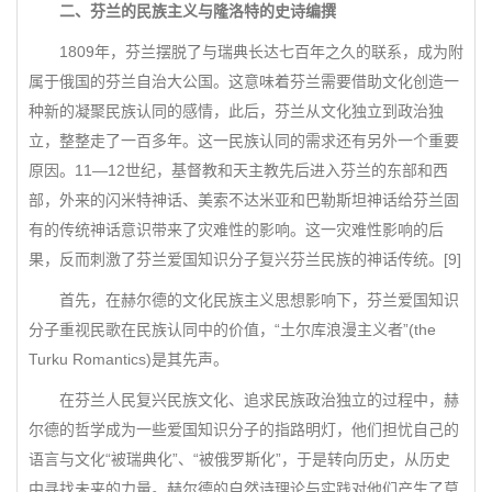
二、芬兰的民族主义与隆洛特的史诗编撰
1809年，芬兰摆脱了与瑞典长达七百年之久的联系，成为附
属于俄国的芬兰自治大公国。这意味着芬兰需要借助文化创造一
种新的凝聚民族认同的感情，此后，芬兰从文化独立到政治独
立，整整走了一百多年。这一民族认同的需求还有另外一个重要
原因。11—12世纪，基督教和天主教先后进入芬兰的东部和西
部，外来的闪米特神话、美索不达米亚和巴勒斯坦神话给芬兰固
有的传统神话意识带来了灾难性的影响。这一灾难性影响的后
果，反而刺激了芬兰爱国知识分子复兴芬兰民族的神话传统。[9]
首先，在赫尔德的文化民族主义思想影响下，芬兰爱国知识
分子重视民歌在民族认同中的价值，“土尔库浪漫主义者”(the
Turku Romantics)是其先声。
在芬兰人民复兴民族文化、追求民族政治独立的过程中，赫
尔德的哲学成为一些爱国知识分子的指路明灯，他们担忧自己的
语言与文化“被瑞典化”、“被俄罗斯化”，于是转向历史，从历史
中寻找未来的力量。赫尔德的自然诗理论与实践对他们产生了莫