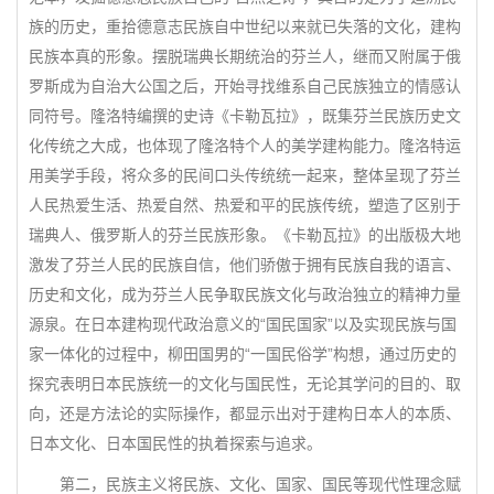
族的历史，重拾德意志民族自中世纪以来就已失落的文化，建构
民族本真的形象。摆脱瑞典长期统治的芬兰人，继而又附属于俄
罗斯成为自治大公国之后，开始寻找维系自己民族独立的情感认
同符号。隆洛特编撰的史诗《卡勒瓦拉》，既集芬兰民族历史文
化传统之大成，也体现了隆洛特个人的美学建构能力。隆洛特运
用美学手段，将众多的民间口头传统统一起来，整体呈现了芬兰
人民热爱生活、热爱自然、热爱和平的民族传统，塑造了区别于
瑞典人、俄罗斯人的芬兰民族形象。《卡勒瓦拉》的出版极大地
激发了芬兰人民的民族自信，他们骄傲于拥有民族自我的语言、
历史和文化，成为芬兰人民争取民族文化与政治独立的精神力量
源泉。在日本建构现代政治意义的“国民国家”以及实现民族与国
家一体化的过程中，柳田国男的“一国民俗学”构想，通过历史的
探究表明日本民族统一的文化与国民性，无论其学问的目的、取
向，还是方法论的实际操作，都显示出对于建构日本人的本质、
日本文化、日本国民性的执着探索与追求。
第二，民族主义将民族、文化、国家、国民等现代性理念赋