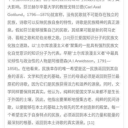
大影响。芬兰赫尔辛基大学的教授戈特兰德(Carl Axel
Gottlund，1796—1875)就宣称，没有民歌就不可能存在独立的
民族，诗歌可以反映民族自身的特性，诗歌是民族精神的真正源
泉。假如芬兰能够搜集自己的民歌，其结果可能是新的荷马史
诗、莪相之歌和尼伯龙根之歌。[10]芬兰爱国知识分子的民族文
化独立道路，以“土尔库浪漫主义者”聚集的一批具有强烈民族文
化自觉意识的知识分子为代表。早期“土尔库浪漫主义者”中最具
论辩性与政治性的人物是阿维德森(A.I.Arwidsson，1791—
1858)。在他看来，民族幸存的唯一希望是这一民族返回到其自
身的语言、文学和历史的基础，芬兰的母语必须是返回到芬兰最
原初的诗歌，因为它们是民族获得活力和滋养的源泉。同时，文
学同样要保持其真实。他认为，纯粹的爱国文学从来都不是生长
于外国的土壤，因此，他指出要果断地搜集古老、纯粹的民间诗
歌，以便能够在本土的基础上为祖先的艺术创造新的殿堂。每一
个希望忠实于自身特点的民族，必须返回到本土的力量和能量的
最深刻的根基，返回到本土诗歌的真实源泉。[11]