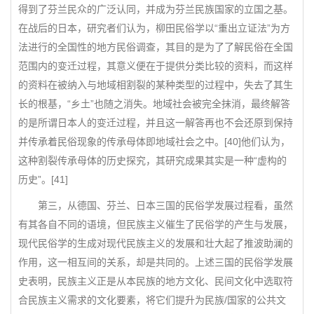
得到了芬兰民众的广泛认同，并成为芬兰民族国家的立国之基。
在战后的日本，研究者们认为，柳田民俗学以“重出立证法”为方
法进行的全国性的地方民俗调查，其目的是为了了解民俗在全国
范围内的变迁过程，其意义便在于提供分类比较的资料，而这样
的资料在被纳入与地域相割裂的某种类型的过程中，失去了其生
长的根基，“乡土”也随之消失。地域社会被完全抹消，最终解答
的是所谓日本人的变迁过程，并且这一解答再也不会还原到保持
并传承着民俗现象的传承母体即地域社会之中。[40]他们认为，
这种割裂传承母体的历史探究，其研究成果其实是一种“虚构的
历史”。[41]
第三，从德国、芬兰、日本三国的民俗学发展过程看，虽然
有其各自不同的语境，但民族主义催生了民俗学的产生与发展，
现代民俗学的生成对现代民族主义的发展和壮大起了推波助澜的
作用，这一相互间的关系，却是共同的。上述三国的民俗学发展
史表明，民族主义正是从本民族的地方文化、民间文化中选取符
合民族主义需求的文化要素，将它们提升为民族/国家的公共文