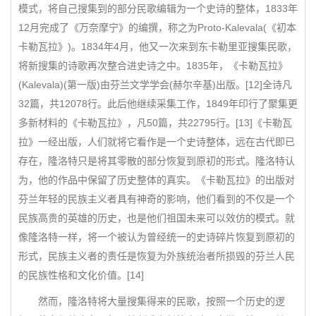
模式，将自己搜集到的部分民歌编辑为一个史诗的整体，1833年
12月完成了《万奈摩宁》的编撰，称之为Proto-Kalevala(《初本
卡勒瓦拉》)。1834年4月，他又一次来到东卡勒里亚搜集民歌，
将新搜集的诗歌再次整合进史诗之中。1835年，《卡勒瓦拉》
(Kalevala)(第一版)由芬兰文学学会(赫尔辛基)出版。[12]全诗凡
32篇，共12078行。此后他继续采集工作，1849年印行了聚集更
多新材料的《卡勒瓦拉》，凡50篇，共22795行。[13]《卡勒瓦
拉》一经出版，人们就将它看作是一个史诗整体，远在古代即已
存在，隆洛特只是将其零散的部分恢复到原初的形式。隆洛特认
为，他的作品中保留了历史整体的真实。《卡勒瓦拉》的出版对
芬兰年轻的民族主义者具有神奇的影响，他们看到的不仅是一个
民族高贵的英雄的历史，也是他们祖国未来可以效仿的模式。就
像隆洛特一样，将一个被认为曾经统一的史诗碎片恢复到原初的
形式，民族主义者的责任是恢复为外族统治者所损毁的芬兰人民
的民族性格和文化价值。[14]
然而，隆洛特将大量搜集得来的民歌，按照一个历史的逻