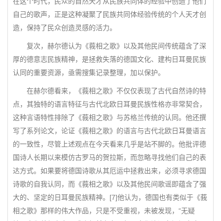
在这个时代，民众的自然天才从民族共同体的经验中创造了他们
自己的歌声，正是这种凝聚了民族共同体经验传统的个人天才创
造，保持了民众创造灵感的活力。
复次，赫尔德认为《莪相之歌》以及其他民间传统蕴含了深
厚的德意志民族精神，是拯救失落的德国文化、建构日耳曼民族
认同的重要资源，亟需搜集记录整理，加以保护。
在赫尔德看来，《莪相之歌》不仅仅表现了古代自然诗的特
点，其独特的语言特征与古代北欧日耳曼民族性格亦非常契合，
这种言语特性排除了《莪相之歌》与苏格兰传统的认同。他还撰
写了系列论文，论证《莪相之歌》的语言与古代北欧日耳曼语言
的一致性，尽管上述观点在今天看来几乎是站不脚的。他批评德
国诗人长期以来模仿古罗马的贺拉斯，而忽略寻找他们自己的表
达方式。如果要将德国诗歌从其厄运中拯救出来，必须寻求德国
诗歌的自我认同，而《莪相之歌》以及其他民间歌谣即蕴含了强
大的、坚定的日耳曼民族精神。[7]他认为，德国也有类似于《莪
相之歌》那样的伟大作品，只是不受重视，未被发现，“无疑