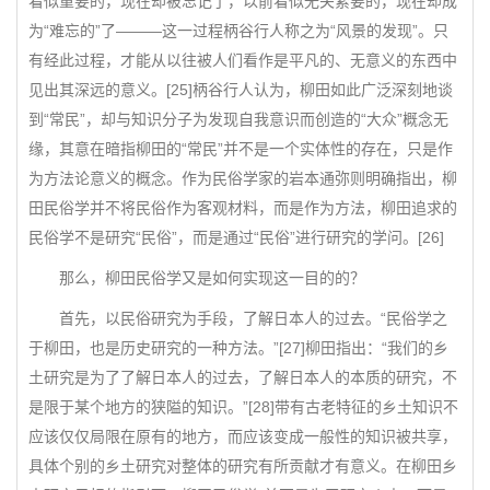
看似重要的，现在却被忘记了，以前看似无关紧要的，现在却成
为“难忘的”了———这一过程柄谷行人称之为“风景的发现”。只
有经此过程，才能从以往被人们看作是平凡的、无意义的东西中
见出其深远的意义。[25]柄谷行人认为，柳田如此广泛深刻地谈
到“常民”，却与知识分子为发现自我意识而创造的“大众”概念无
缘，其意在暗指柳田的“常民”并不是一个实体性的存在，只是作
为方法论意义的概念。作为民俗学家的岩本通弥则明确指出，柳
田民俗学并不将民俗作为客观材料，而是作为方法，柳田追求的
民俗学不是研究“民俗”，而是通过“民俗”进行研究的学问。[26]
那么，柳田民俗学又是如何实现这一目的的？
首先，以民俗研究为手段，了解日本人的过去。“民俗学之
于柳田，也是历史研究的一种方法。”[27]柳田指出：“我们的乡
土研究是为了了解日本人的过去，了解日本人的本质的研究，不
是限于某个地方的狭隘的知识。”[28]带有古老特征的乡土知识不
应该仅仅局限在原有的地方，而应该变成一般性的知识被共享，
具体个别的乡土研究对整体的研究有所贡献才有意义。在柳田乡