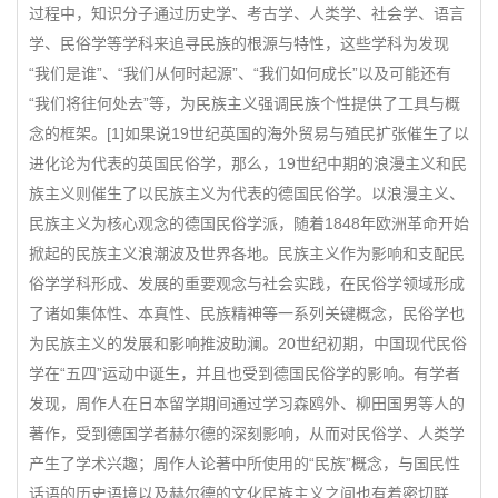
过程中，知识分子通过历史学、考古学、人类学、社会学、语言
学、民俗学等学科来追寻民族的根源与特性，这些学科为发现
“我们是谁”、“我们从何时起源”、“我们如何成长”以及可能还有
“我们将往何处去”等，为民族主义强调民族个性提供了工具与概
念的框架。[1]如果说19世纪英国的海外贸易与殖民扩张催生了以
进化论为代表的英国民俗学，那么，19世纪中期的浪漫主义和民
族主义则催生了以民族主义为代表的德国民俗学。以浪漫主义、
民族主义为核心观念的德国民俗学派，随着1848年欧洲革命开始
掀起的民族主义浪潮波及世界各地。民族主义作为影响和支配民
俗学学科形成、发展的重要观念与社会实践，在民俗学领域形成
了诸如集体性、本真性、民族精神等一系列关键概念，民俗学也
为民族主义的发展和影响推波助澜。20世纪初期，中国现代民俗
学在“五四”运动中诞生，并且也受到德国民俗学的影响。有学者
发现，周作人在日本留学期间通过学习森鸥外、柳田国男等人的
著作，受到德国学者赫尔德的深刻影响，从而对民俗学、人类学
产生了学术兴趣；周作人论著中所使用的“民族”概念，与国民性
话语的历史语境以及赫尔德的文化民族主义之间也有着密切联