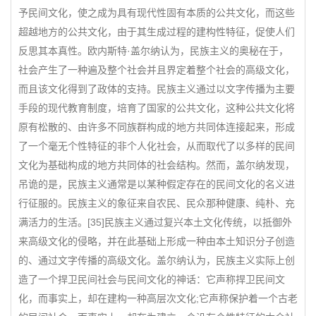
予民间文化，使之成为具有现代性固有本质的公共文化，而这些
超越地方的公共文化，由于其生成过程的建构性特征，促使人们
反思其本真性。欧内斯特·盖尔纳认为，民族主义的奥秘在于，
社会产生了一种遍及整个社会并且界定着整个社会的高级文化，
而且该文化得到了政体的支持。民族主义通过以文字传播为主要
手段的现代教育制度，培育了国家的公共文化，这种公共文化将
原有松散的、由许多不同族群构成的地方共同体连接起来，形成
了一个毫无个性特征的非个人化社会，从而取代了以多样的民间
文化为基础构成的地方共同体的社会结构。然而，盖尔纳发现，
吊诡的是，民族主义通常是以某种假定存在的民间文化的名义进
行征服的。民族主义的象征来自农民、民众那种健康、纯朴、充
满活力的生活。[35]民族主义通过复兴本土文化传统，以抵御外
来高级文化的侵略，并在此基础上形成一种由本土知识分子创造
的、通过文字传播的高级文化。盖尔纳认为，民族主义实际上创
造了一个捍卫民间社会与民间文化的神话：它声称捍卫民间文
化，而事实上，却在建构一种高层次文化;它声称保护着一个古老