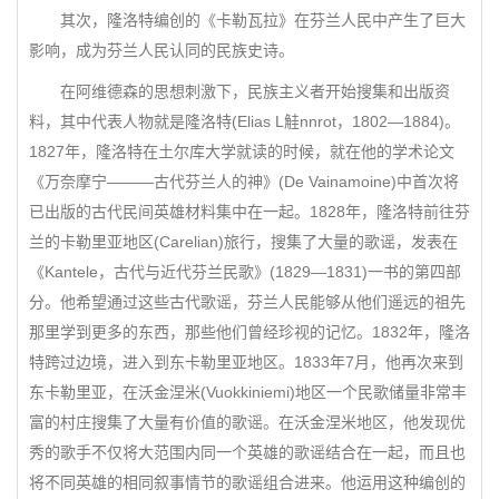
其次，隆洛特编创的《卡勒瓦拉》在芬兰人民中产生了巨大
影响，成为芬兰人民认同的民族史诗。
在阿维德森的思想刺激下，民族主义者开始搜集和出版资
料，其中代表人物就是隆洛特(Elias L觟nnrot，1802—1884)。
1827年，隆洛特在土尔库大学就读的时候，就在他的学术论文
《万奈摩宁———古代芬兰人的神》(De Vainamoine)中首次将
已出版的古代民间英雄材料集中在一起。1828年，隆洛特前往芬
兰的卡勒里亚地区(Carelian)旅行，搜集了大量的歌谣，发表在
《Kantele，古代与近代芬兰民歌》(1829—1831)一书的第四部
分。他希望通过这些古代歌谣，芬兰人民能够从他们遥远的祖先
那里学到更多的东西，那些他们曾经珍视的记忆。1832年，隆洛
特跨过边境，进入到东卡勒里亚地区。1833年7月，他再次来到
东卡勒里亚，在沃金涅米(Vuokkiniemi)地区一个民歌储量非常丰
富的村庄搜集了大量有价值的歌谣。在沃金涅米地区，他发现优
秀的歌手不仅将大范围内同一个英雄的歌谣结合在一起，而且也
将不同英雄的相同叙事情节的歌谣组合进来。他运用这种编创的