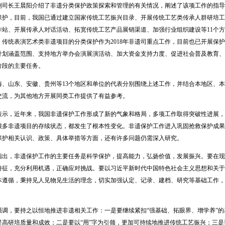
长王晨阳介绍了非遗分类保护政策探索和管理的有关情况，阐述了该项工作的指导
保护，目前，我国已通过建立国家传统工艺振兴目录、开展传统工艺类传承人群研培工
作站、开展传承人对话活动、拓宽传统工艺产品展销渠道、加强行业组织建设等11个
。传统表演艺术类非遗项目的分类保护作为2018年非遗司重点工作，目前也已开展保
计划涵盖范围、支持地方举办会演展演活动、加大资金支持力度、促进社会普及教育、
阶段的主要任务。
山东、安徽、贵州等13个地区和单位的代表分别围绕上述工作，并结合本地区、本
交流，为其他地方开展同类工作提供了有益参考。
，近年来，我国非遗保护工作形成了新的气象和格局，多项工作取得突破性进展，
很多非遗项目的存续状态，都发生了根本性变化。非遗保护工作进入巩固抢救保护成果
保护相关认识、政策、具体举措等方面，还有许多问题仍需深入研究。
，非遗保护工作的主要任务是科学保护，提高能力，弘扬价值，发展振兴。要在现
特征，充分利用机遇，正确应对挑战。要以习近平新时代中国特色社会主义思想和关于
本遵循，秉持见人见物见生活的理念，切实加强认定、记录、建档、研究等基础工作，
，要持之以恒地推进非遗相关工作：一是要继续紧扣“强基础、拓眼界、增学养”的
提高研培质量和成效；二是要以“用”字为引领，更加可持续地推进传统工艺振兴；三