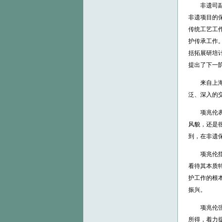
非遗司副司
非遗项目的
传统工艺工
护传承工作
括拓展研培
提出了下一
来自上海、
泛、深入的
项兆伦表示
风貌，还是
到，在非遗
项兆伦指出
看待其本质
护工作的根
振兴。
项兆伦强调
所得，着力