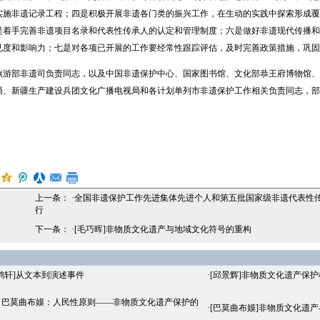
实施非遗记录工程；四是积极开展非遗各门类的振兴工作，在生动的实践中探索形成覆
是着手完善非遗项目名录和代表性传承人的认定和管理制度；六是做好非遗现代传播和
见度和影响力；七是对各项已开展的工作要经常性跟踪评估，及时完善政策措施，巩固
部非遗司负责同志，以及中国非遗保护中心、国家图书馆、文化部恭王府博物馆、
局、新疆生产建设兵团文化广播电视局和各计划单列市非遗保护工作相关负责同志，部分
。
上一条： ·
全国非遗保护工作先进集体先进个人和第五批国家级非遗代表性
行
下一条： ·
[毛巧晖]非物质文化遗产与地域文化符号的重构
鹤轩]从文本到演述事件
·
[邱景辉]非物质文化遗产保
丨巴莫曲布嫫：人民性原则——非物质文化遗产保护的
·
[巴莫曲布嫫]非物质文化遗