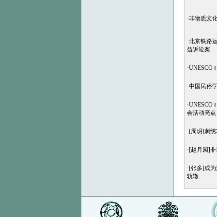
·
非物质文
·
北京铁路
益诉讼案
·
UNESC
·
中国民俗
·
UNESC
会活动亮点
·
[周玥]刺
·
[赵月园]
·
[张多]成
轨辙