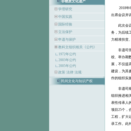
非物质文化遗产
2018年
学理研究
出席会议并
中国实践
国际经验
此次会议，
立法保护
务，为后续
申遗与保护
力精准扶贫
教科文组织相关《公约》
非遗司管理
1972年公约
校、举办期
2003年公约
展，不仅提
2005年公约
建设，为其
政策·法律·法规·
作的组织实
民间文化与知识产权
非遗司规划
组织推进相关
表性传承人的
项目25个，
工程，扩大
录工作。此