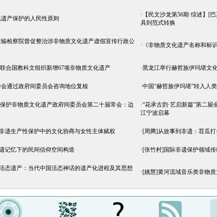
·
【民文沙龙第56期·综述】[
化遗产保护的人民性原则
具到范式转换
运输检察院督促整治涉非物质文化遗产虚假宣传行政公
·
《非物质文化遗产名称和标识标牌使
O ‖ 联合国教科文组织新增67项非物质文化遗产
·
黑龙江举行赫哲族伊玛堪文
学会通过政府间委员会咨询地位复核
·
中国“赫哲族伊玛堪”转入人
O ‖ 保护非物质文化遗产政府间委员会第二十届常会：边
·
“花承古韵·艺启新篇”第二
江宁波启幕
绣非遗生产性保护中的文化协商与女性主体赋权
·
[周腾]从故事到非遗：苕瓜
非遗记忆下的民间信仰空间构造
·
[张竹村]国际非遗保护领域
为活态遗产：当代中国活态神话的遗产化进程及其思想
·
[姚慧]黄河流域音乐类非物