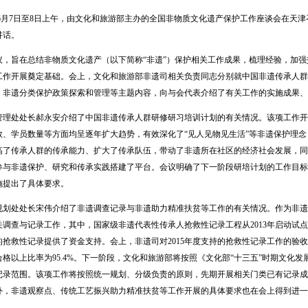
6月7日至8日上午，由文化和旅游部主办的全国非物质文化遗产保护工作座谈会在天
讲话。
旨在总结非物质文化遗产（以下简称“非遗”）保护相关工作成果，梳理经验，加强
工作开展奠定基础。会上，文化和旅游部非遗司相关负责同志分别就中国非遗传承人群
、非遗分类保护政策探索和管理等主题内容，向与会代表介绍了有关工作的实施成果、
处处长郝永安介绍了中国非遗传承人群研修研习培训计划的有关情况。该项工作开
数、学员数量等方面均呈逐年扩大趋势，有效深化了“见人见物见生活”等非遗保护理
高了传承人群的传承能力、扩大了传承队伍，带动了非遗所在社区的经济社会发展，同
参与非遗保护、研究和传承实践搭建了平台。会议明确了下一阶段研培计划的工作目标
施提出了具体要求。
处处长宋伟介绍了非遗调查记录与非遗助力精准扶贫等工作的有关情况。作为非遗
调查与记录工作，其中，国家级非遗代表性传承人抢救性记录工程从2013年启动试点
抢救性记录提供了资金支持。会上，非遗司对2015年度支持的抢救性记录工作的验收
合格以上比率为95.4%。下一阶段，文化和旅游部将按照《文化部“十三五”时期文化
记录范围。该项工作将按照统一规划、分级负责的原则，先期开展相关门类已有记录成
外，非遗观察点、传统工艺振兴助力精准扶贫等工作开展的具体要求也在会上得到进一