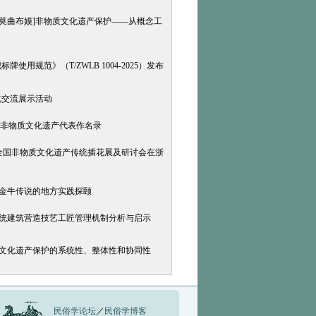
巴莫曲布嫫]非物质文化遗产保护——从概念工
用规范》（T/ZWLB 1004-2025）发布
化交流展示活动
类非物质文化遗产代表作名录
届全国非物质文化遗产传统插花展及研讨会在浙
打金牛传说的地方实践探颐
传统建筑营造技艺工匠管理机制分析与启示
质文化遗产保护的系统性、整体性和协同性
民俗学论坛
／
民俗学博客