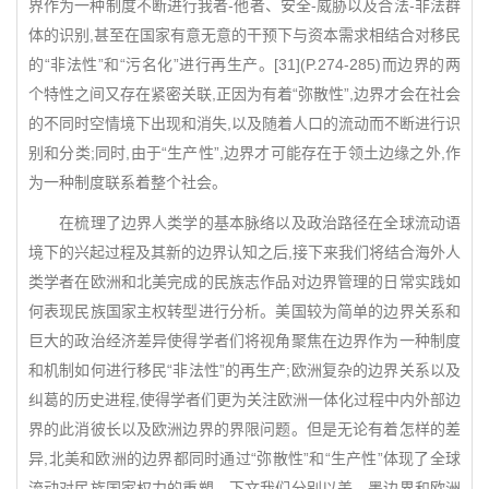
界作为一种制度不断进行我者-他者、安全-威胁以及合法-非法群
体的识别,甚至在国家有意无意的干预下与资本需求相结合对移民
的“非法性”和“污名化”进行再生产。[31](P.274-285)而边界的两
个特性之间又存在紧密关联,正因为有着“弥散性”,边界才会在社会
的不同时空情境下出现和消失,以及随着人口的流动而不断进行识
别和分类;同时,由于“生产性”,边界才可能存在于领土边缘之外,作
为一种制度联系着整个社会。
在梳理了边界人类学的基本脉络以及政治路径在全球流动语
境下的兴起过程及其新的边界认知之后,接下来我们将结合海外人
类学者在欧洲和北美完成的民族志作品对边界管理的日常实践如
何表现民族国家主权转型进行分析。美国较为简单的边界关系和
巨大的政治经济差异使得学者们将视角聚焦在边界作为一种制度
和机制如何进行移民“非法性”的再生产;欧洲复杂的边界关系以及
纠葛的历史进程,使得学者们更为关注欧洲一体化过程中内外部边
界的此消彼长以及欧洲边界的界限问题。但是无论有着怎样的差
异,北美和欧洲的边界都同时通过“弥散性”和“生产性”体现了全球
流动对民族国家权力的重塑。下文我们分别以美、墨边界和欧洲