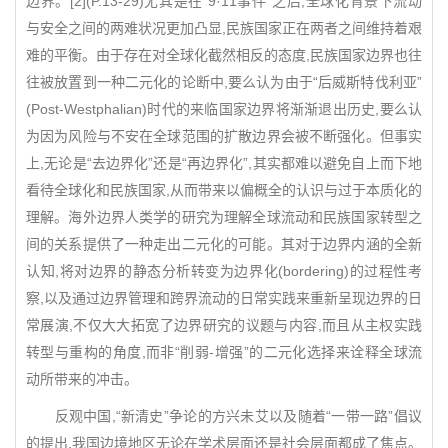
边界。[2](P.13-29)尤其是在“9·11事件”之后,全球化背景下流动
与安全之间的两难状况更加凸显,民族国家正在两者之间维持着艰
难的平衡。由于存在对全球化截然相反的态度,民族国家边界也往
往被放置到一种二元化的论断中,要么认为由于“后威斯特伐利亚”
(Post-Westphalian)时代的来临国家边界将渐渐退出历史,要么认
为因为风险与不安在全球范围的扩散边界会被不断强化。但事实
上,无论是“去边界化”还是“再边界化”,其实都难以避免自上而下地
看待全球化和民族国家,从而带来以偏概全的认识与过于本质化的
理解。海外边界人类学的研究为理解全球流动和民族国家转型之
间的关系提供了一种走出二元化的可能。其对于边界内涵的全新
认知,将对边界的静态分析转变为边界化(bordering)的过程性考
察,以及通过边界管理和跨界流动的日常实践来重新呈现边界的日
常展演,不仅大大拓宽了边界研究的议题与内容,而且从主权实践
转型与重构的角度,而非“削弱-增强”的二元化选择来诠释全球流
动所带来的冲击。
反观中国,“新清史”争论的方兴未艾以及随着“一带一路”倡议
的提出,我国边境地区无论在学术层面还是社会层面都成了焦点。