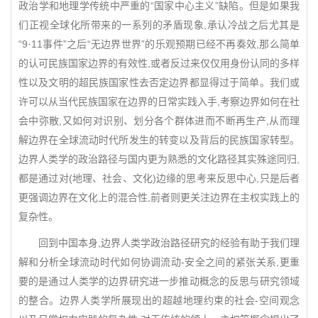
政治学和地理学传统中严重的“国家中心主义”缺陷。但是如果我
们正视全球化所带来的一系列的矛盾现象,承认冷战之后尤其是
“9·11事件”之后“无边界世界”的乐观预期已经不再奏效,那么简单
的认可民族国家边界的有效性,或者反过来仅仅用身份认同的多样
性以及文明的超民族国家性去否定边界都显得过于简单。我们或
许可以从当代民族国家在边界的日常实践入手,考察边界如何在社
会中弥散,又如何对识别、划分各个群体进而不断再生产,从而理
解边界在全球流动时代所发生的转变以及背后的民族国家转型。
边界人类学的政治路径与国内更为熟悉的文化路径其实殊途同归,
都是通过对(地理、社会、文化)边缘的思考来反思中心,只是后者
更强调边界在文化上的混合性,前者则更关注边界在主权实践上的
复杂性。
回到中国本身,边界人类学政治路径研究的经验有助于我们理
解和分析全球流动时代如何协调流动-安全之间的紧张关系,更重
要的是通过人类学的边界研究进一步推动概念的反思与研究领域
的整合。边界人类学所展现出的超越地理约束的社会-空间观念