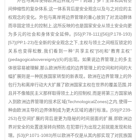
外包与离岸使得欧洲边界成为一个跨越了多个主体和具有空
间伸缩性的复杂体系;这一体系背后是安全观念以及与之对应的主
权观念的变化。外包与离岸将边界管理的重心放到了对流动群体
而非固定领土的控制上,这所反映的也是国家安全从领土安全向更
为多元的社会和身体安全延伸。[55](P.78-111)[56](P.178-193)
[57](PP.1-23)在全新的安全观念之下,主权与领土之间相互锁定的
关系也变得松散,我们看到一种“共享主权”[58]和“教育主权”
(pedagogicalsovereignty)(6)的出现。如果说边界管理上的多主
体很容易被理解,那么欧洲所形成的边界管理上的空间和时间的大
幅扩展则是一种民族国家转型的新表现。欧洲在边界管理上的外
包行为和离岸行动大大扩展了欧洲国家主权在世界的覆盖范围,并
且并不像殖民主义那样取得领土上的控制权,而是将第三方国家纳
入到欧洲边界管理的技术区域(TechnologicalZones)之内,使得一
种由欧洲主导的边界体制成为更大区域的通行标准。[59](P.239-
253)在空间扩展的背后是更为隐秘的时间层面的扩展,即欧洲边
界对安全的处置逐渐转向预防,在犯罪行为出现之前就能发现和处
理。[53](P.1071-1083)所以欧洲不仅是从其内部实现了对民族国