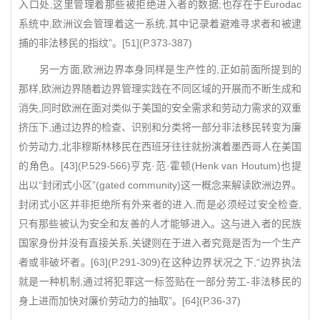
入口处,这里管理着那些被拒绝进入者的数据;也存在于Eurodac
系统中,欧洲议会管理着这一系统,其中记录着避难寻求者和被逮
捕的非法移民的指纹”。[51](P.373-387)
另一方面,欧洲边界本身同样是生产性的,正如前面所提到的
那样,欧洲边界随着边界管理实践在不同区域的开展而不断生成和
消失,同时欧洲在面对类似于美国的安全需求和劳动力需求的双重
挤压下,通过边界的检查、识别和分类将一部分非法移民转变为廉
价劳动力,北非穆斯林移民在西班牙往往就扮演着墨西哥人在美国
的角色。[43](P.529-566)亨克·范·霍顿(Henk van Houtum)也提
出以“封闭式小区”(gated community)这一概念来解读欧洲边界。
封闭式小区并非拒绝所有外来者的进入,而是必须经过安全检查,
只有那些被认为安全和友善的人才能够进入。这与进入者的民族
国家身份并没有直接关系,关键则在于进入者究竟是否为一个生产
者或非破坏者。[63](P.291-309)在这种边界状况之下,“边界执法
就是一种机制,通过将犯罪这一标签贴在一部分劳工-非法移民的
身上进而加快对廉价劳动力的抽取”。[64](P.36-37)