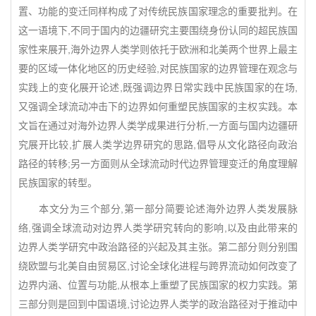
置、功能的变迁同样构成了对传统民族国家理念的重要批判。在
这一语境下,不同于国内的边疆研究主要围绕身份认同的超民族国
家性来展开,海外边界人类学则依托于欧洲和北美两个世界上最主
要的区域一体化地区的历史经验,对民族国家的边界管理在观念与
实践上的变化展开论述,既强调边界日常实践中民族国家的在场,
又强调全球流动冲击下的边界如何重塑民族国家的主权实践。本
文旨在通过对海外边界人类学成果进行分析,一方面与国内边疆研
究展开比较,扩展人类学边界研究的思路,倡导从文化路径向政治
路径的转移;另一方面则从全球流动时代边界管理变迁的角度理解
民族国家的转型。
本文分为三个部分,第一部分简要论述海外边界人类发展脉
络,强调全球流动对边界人类学研究转向的影响,以及由此带来的
边界人类学研究中政治路径的兴起及其主张。第二部分则分别围
绕欧盟与北美自由贸易区,讨论全球化进程与跨界流动如何改变了
边界内涵、位置与功能,从根本上重塑了民族国家的权力实践。第
三部分则是回到中国语境,讨论边界人类学的政治路径对于推动中