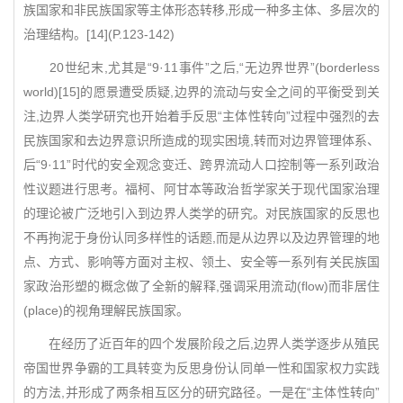
族国家和非民族国家等主体形态转移,形成一种多主体、多层次的
治理结构。[14](P.123-142)
20世纪末,尤其是“9·11事件”之后,“无边界世界”(borderless
world)[15]的愿景遭受质疑,边界的流动与安全之间的平衡受到关
注,边界人类学研究也开始着手反思“主体性转向”过程中强烈的去
民族国家和去边界意识所造成的现实困境,转而对边界管理体系、
后“9·11”时代的安全观念变迁、跨界流动人口控制等一系列政治
性议题进行思考。福柯、阿甘本等政治哲学家关于现代国家治理
的理论被广泛地引入到边界人类学的研究。对民族国家的反思也
不再拘泥于身份认同多样性的话题,而是从边界以及边界管理的地
点、方式、影响等方面对主权、领土、安全等一系列有关民族国
家政治形塑的概念做了全新的解释,强调采用流动(flow)而非居住
(place)的视角理解民族国家。
在经历了近百年的四个发展阶段之后,边界人类学逐步从殖民
帝国世界争霸的工具转变为反思身份认同单一性和国家权力实践
的方法,并形成了两条相互区分的研究路径。一是在“主体性转向”