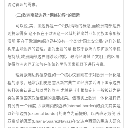
流动管理的需求。
(二)欧洲南部边界:“网络边界”的塑造
可以说,美、墨边界是一个相对清晰的概念,而欧洲南部边界
则复杂得多,这不仅在于欧洲这一区域的轮廓并非如民族国家那般
清晰,更在于欧洲南部边界并没有一个类似“国土安全局”这样的机
构来主导边界的管理。更为重要的是,相较于欧洲向东扩张的平稳
与持续,欧洲南部边界则涉及种族、政治经济甚至文明上的区隔,
使得欧洲边界无法放在传统的民族国家视野下进行考察。
理解欧洲边界复杂性的一个核心议题则在于对欧洲一体化进
程的思考。通常我们更愿意从新古典主义经济学话语下国家边界
被打破来认识二战以后的欧洲,尤其是《申根协定》一般被认为是
突破民族国家政治框架的重要成果。但事实上欧洲一体化进程还
有另外一个维度,即欧洲内部边界(internal border)的消失其实是
以外部边界(external border)的确立为前提的。以西班牙为例,苏
亚雷斯纳瓦茨(Liliana·SuárezNavaz)在安达卢西亚的民族志研究