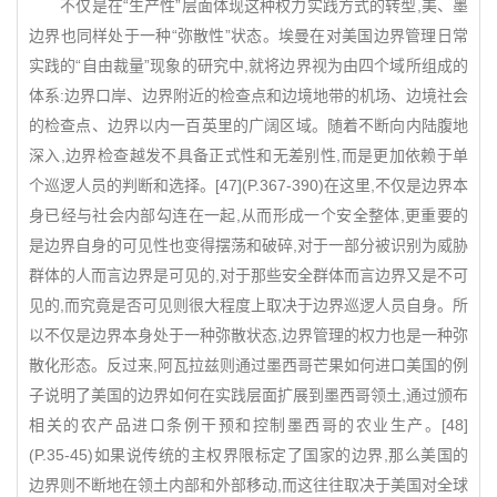
不仅是在“生产性”层面体现这种权力实践方式的转型,美、墨
边界也同样处于一种“弥散性”状态。埃曼在对美国边界管理日常
实践的“自由裁量”现象的研究中,就将边界视为由四个域所组成的
体系:边界口岸、边界附近的检查点和边境地带的机场、边境社会
的检查点、边界以内一百英里的广阔区域。随着不断向内陆腹地
深入,边界检查越发不具备正式性和无差别性,而是更加依赖于单
个巡逻人员的判断和选择。[47](P.367-390)在这里,不仅是边界本
身已经与社会内部勾连在一起,从而形成一个安全整体,更重要的
是边界自身的可见性也变得摆荡和破碎,对于一部分被识别为威胁
群体的人而言边界是可见的,对于那些安全群体而言边界又是不可
见的,而究竟是否可见则很大程度上取决于边界巡逻人员自身。所
以不仅是边界本身处于一种弥散状态,边界管理的权力也是一种弥
散化形态。反过来,阿瓦拉兹则通过墨西哥芒果如何进口美国的例
子说明了美国的边界如何在实践层面扩展到墨西哥领土,通过颁布
相关的农产品进口条例干预和控制墨西哥的农业生产。[48]
(P.35-45)如果说传统的主权界限标定了国家的边界,那么美国的
边界则不断地在领土内部和外部移动,而这往往取决于美国对全球