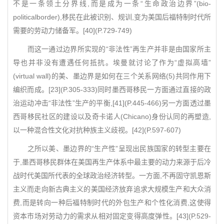
不是一条领土分界线,而是成为一条“生命政治边界”(bio-
politicalborder),移民在此被识别、规训,变为美国后福特制时代所
需要的劳动力储备军。[40](P.729-749)
而这一通过边界所实现的“非法性”再生产并非是由国家所主
导也并非没有遭遇任何抵抗。埃曼就讨论了作为“虚拟高墙”
(virtual wall)的美、墨边界是如何在三个关系网络(5)共同作用下
编织而成。[23](P.305-333)同时墨西哥移民一方面通过直接的政
治运动冲击“非法性”生产的平衡,[41](P.445-466)另一方面透过墨
西哥移民社区的建设以及奇卡诺人(Chicano)身份认同的再塑造,
以一种混合性文化对抗种族主义歧视。[42](P.597-607)
之所以美、墨边界的“生产性”呈现出民族国家的转型主要在
于,墨西哥移民群体在美国再生产体系中最主要的动力来源于后冷
战时代美国所代表的全球政治经济转型。一方面,不再固守凯恩斯
主义而走向新古典主义的美国经济放弃追求大规模生产和大众消
费,而是转向一种后福特制时代的外包生产和个性化消费,这使得
资本市场对劳动力的需求从相对固定变得高度弹性。[43](P.529-