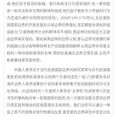
成,他们合乎规范的金融、旅行和商业行为受到保护;另一者则是
由一些非法和非文明的群体所组成,他们由于那些令人怀疑的行为
方式成为被针对和担忧的目标”。[66](P.149-173)所以,无论是民
族国家边界的开放还是反过来边界的再强化,其实都是全球化的组
成部分,只是两者所针对的群体并不相同,而这种识别和区分正是
由边界来实现的。假如采用这样的边界认知,那么边界对地理约束
的超越以及对各种群体再生产也就能得到解释,从而边界并非是主
权的一种消极和客观的反映,而恰恰是通过边界日常实践,主权不
断被重组甚至是转型。
中国人类学对于当代民族国家边界的研究常常与近代民族国
家危机和跨界民族身份认同两个方面勾连在一起,(7)即便涉及对
海外边界人类学成果的介绍也更多地侧重于民间层面的经济与文
化领域。(8)这些研究一方面将人类学对“主体性”的关照带入历史
书写的重构和对单一民族国家的批判;另一方面却没能注意到边界
日常实践所暗含的民族国家的主权转型。我们当然可以通过一种
自上而下的视角对现代性做出反思,甚至是在边界研究中否定过往