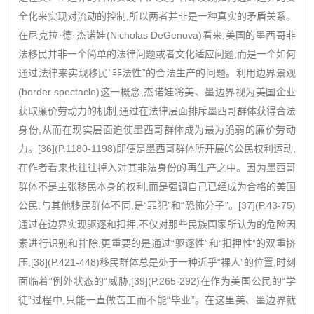
全化来实现对流动的控制,所以两者并非是一种真实的矛盾关系。
在尼克拉·德·杰诺娃(Nicholas DeGenova)看来,美国的墨西哥非
法移民并非一个简单的法律问题或者文化适应问题,而是一个如何
通过法律来实现移民“非法性”的合法生产的问题。利用边界景观
(border spectacle)这一概念,杰诺娃将美、墨边界视为美国企业
获取廉价劳动力的机制,通过在法律层面排斥墨西哥群体获得合法
身份,从而在现实层面迫使墨西哥群体成为最为脆弱的廉价劳动
力。[36](P.1180-1198)即便是墨西哥群体所开展的公民权利运动,
在作者看来也往往掉入对其非法身份的再生产之中。因为墨西哥
群体不是主张移民本身的权利,而是强调自己已经成为合格的美国
公民,与其他移民群体不同,是“罪犯”和“恐怖分子”。[37](P.43-75)
通过在边界实现驱逐和扣押,不仅对那些民族国家所认为的危险因
素进行识别和排除,更重要的是通过“驱逐性”和“扣押性”的双重挤
压,[38](P.421-448)移民群体总是处于一种近乎“裸人”的位置,时刻
面临着“例外状态的”威胁,[39](P.265-292)在作为美国公民的“学
徒”过程中,只能一直做苦工而不能“毕业”。在这里美、墨边界就