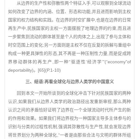
从边界的生产性和弥散性两个特征入手,可以观察到全球流动
如何改变了边界的内涵、位置、形态和功能,并且进而影响到主权
国家的权力结构和实践。在边界的时空扩展中,也是在边界的日常
再生产中,民族国家的主权一方面摆脱了地理边界的约束,而且进
一步聚焦到流动的群体甚至是个人的肉体之上,出现了参与主体和
时空范围上的变化;另一方面则是主权不仅在反复的拆解与重组中
构成一种更具弹性的形态,其不再是一种压制性力量,而是促成跨
界移动群体的再生产,即一种“驱逐性‘经济学’”(“economy”of
deportability)。[65](P.1-10)
三、结语:再看全球化与边界人类学的中国意义
回到本文一开始所谈到的全球化冲击下针对民族国家的两种
认识,如果我们从边界人类学的政治路径出发重新审视,那么两种
认识之间的矛盾恰好证明了边界在一个全球流动时代所产生的新
的作用和效果。如果我们将边界视为一种国家主导多主体参与的
识别与分类的过程性机制,强调其弥散性与生产性,就会发现边界
将世界划分为两种全球化,“一者是由那些合法与文明的群体所组