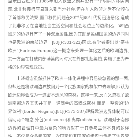
显示出西班牙在1986年加入欧盟之前并没有一个明确的移民问
题,北非移民很容易融入到当地社会,但在加入欧盟之后不仅颁布
了首部移民法案,而且移民问题在20世纪90年代初迅速恶化,造成
了北非移民在当地社会生活空间和社会地位上的边缘化。[49]西
班牙的边界具有了一种双重属性,因为其既是民族国家的边界同时
也是欧洲的南部边界。[50](P.301-321)因此,有学者提出以“密林
欧洲”(Fortress Europe)这一概念来处理一体化之后的欧洲边界,
其一方面在打破内部藩篱的同时又在外部扎起篱笆,实施了更为严
格的边界管理政策。
上述概念虽然抓住了欧洲一体化进程中容易被忽视的那一面,
但却还是将欧洲边界放回到一个民族国家的框架中去理解,即认为
欧洲边界会成为一道密不透风的森林。这样一来,反而又忽视了欧
洲南部边界其实并非是一道简单的高墙或密林,而是一整套的“边
界体制”(Border Regime),[51](P.373-387)理解欧洲边界体制可以
借助两个概念:外包(out-source)和离岸(offshore)。欧洲对于南部
边界的管理其中最为复杂的地方就在于其参与主体本身的多样
性。不仅是众多超国家、次国家和非国家的组织也承担了边界管