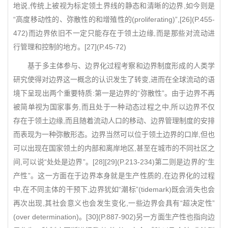
地说,传统上被视为标定领土界线的静态和清晰的边界,如今则是
“高度移动性的、弥散性的和增殖性的(proliferating)”,[26](P.455-
472)而边界依旧不一定只能存在于领土边缘,而是那些对流动进
行管理和控制的地方。[27](P.45-72)
基于多主体参与、边界化过程考察和边界制度形成的人类学
研究使得对边界这一概念的认识发生了转变,进而在全球流动的语
境下呈现出两个重要特质:第一是边界的“弥散性”。由于边界不再
被简单视为国家事务,而且处于一种动态过程之中,所以边界不仅
存在于领土边缘,而且随着流动人口的移动、边界管理制度的安排
而表现为一种弥散形态。边界当然可以位于领土边界的口岸,但也
可以出现在国家领土的内部和离岸地区,甚至在城市的不同社区之
间,可以说“处处是边界”。[28][29](P.213-234)第二则是边界的“生
产性”。这一方面在于边界本身就是生产性质的,在边界化的过程
中,在不同主体的干预下,边界犹如“潮标”(tidemark)既会消失也会
再次出现,其社会意义也会发生变化,一些边界会具有“超决定性”
(over determination)。[30](P.887-902)另一方面生产性也指向边