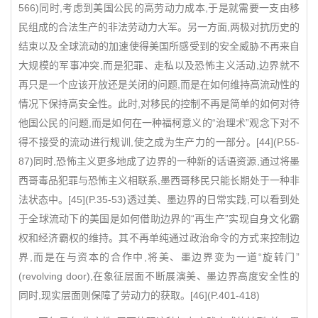
566)同时,考虑到美国公民的高劳动力成本,于是就需要一支由移
民组成的合法生产的非法劳动力大军。另一方面,两极对抗历史的
结束以及全球流动的加速使得美国所感受到的安全威胁不再来自
大规模的军事冲突,而是犯罪、走私以及恐怖主义活动,边界就不
再只是一个应该开放还是关闭的问题,而是在如何维持高流动性的
情况下保持高安全性。此时,对移民的控制不再是简单的如何对待
他国公民的问题,而是如何在一种福柯意义的“治理术”观念下对不
得不接受的流动进行规训,使之成为生产力的一部分。[44](P.55-
87)同时,恐怖主义更多地成了边界的一种新的话语资源,通过将墨
西哥毒品犯罪与恐怖主义相联系,墨西哥移民只能长期处于一种非
法状态中。[45](P.35-53)透过美、墨边界的日常实践,可以看到处
于全球流动下的美国是如何借助边界的“再生产”实现自身文化霸
权和经济霸权的维持。其不再单纯通过政治命令的方式来控制边
界,而是在与资本的合作中,将美、墨边界变为一道“旋转门”
(revolving door),在象征层面不断展演美、墨边界高度安全性的
同时,现实层面则保障了劳动力的获取。[46](P.401-418)