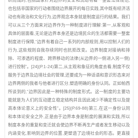
织而成的,包括国家针对边界的安全和流动有着一整套法律规范,
也包括非国家的行动者围绕边界展开的每日实践,其中既有经济活
动也有政治和文化行为,边界观念本身就是制度运行的结果。我们
可以从三个方面来对边界作为一种制度进行理解:第一,从客观和
具体的层面看,无论是边界本身还是边境民众的生活都需要一整套
制度进行保障,“边界有着自己一系列的内部规则,用以控制人们的
行为,这些规则自我存续同时也抗拒改变。边界制度对接纳和排
除、可渗透的程度、跨界移动的法律(从边界的一侧进入另一侧)
进行控制”。[24](P.1-24)第二,从主观和象征的角度去看,制度不仅
服务于边界及边境社会的管理,还要成为一种话语和意识形态来对
边界两侧的我者与他者进行区分,塑造明确的身份认同。正如帕西
所谈到的,“边界因此是一种特殊的制度形式。这一制度的主要功
能就是为人们的互动建立稳定结构并且因此减少不确定性以及提
高本体论意义上的安全性”。[25](P.69-88)第三,在这一身份认同
和本体论安全之外,正是由于边界本身是制度的展演和实践,所以
制度本身的重复和变迁就会使边界不断再生产或者发生移动以及
内涵变化,影响到边界的位置,更塑造了边境社会的形态。更直接