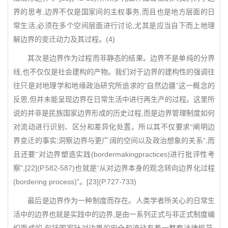
界的思考,边界不仅是国家间的主权事务,而且也是地方层面的日
常生活,必须在多个空间层面进行讨论,尤其是应当自下而上地理
解边界的变迁动力及其过程。(4)
其次是边界作为过程而非静态的结果。边界不是单纯的分界
线,也不仅仅是社会建构的产物。我们对于边界的建构性的强调往
往只是对地理学和地缘政治研究所追求的“自然边疆”这一概念的
反思,但并未能呈现边界在日常生活中进行再生产的过程。这里所
说的并非是民族国家边界形成的历史过程,而是边界管理制度如何
对流动进行识别、区分和差异化处置。所以其不仅要求“阐明边
界变迁的事实;洞察边界与更广阔的空间以及政治想象的关系”,而
且还要“对边界塑造实践(bordermakingpractices)进行批评性考
察”,[22](P.582-587)也就是“从对边界本身的观念转向边界化过程
(bordering process)”。[23](P.727-733)
最后是边界作为一种制度而存在。人类学者所关心的日常生
活中的边界也就是实践中的边界,是由一系列正式与非正式制度编