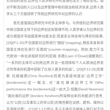
对流动的管控,边界在人类学研究中的意涵也发生了相应变化。面
对不断流动的人口以及边界管理中新的政治和经济诉求,边界人类
学从三个方面扭转了传统边界研究中对边界的认识:
首先是强调边界研究中的多主体参与。与传统的边界研究集
中探讨国家主导下的边界划定和管理不同,人类学者认为边界的生
成与塑造并非由国家单向度决定,而是多主体协商与博弈的结果,
[19](P.1-20)不仅国家对边界进行“图绘”(mapping),移民本身和非
国家主体也在进行“反图绘”(counter-mapping)。例如,致力于当
代欧洲一体化进程研究的利亚姆·多德(Liam O’Dowd)提醒我们,
“一系列的主体可以利用边界,并且一些团体和个人从欧洲边界变
迁所带来的机遇中获取了比别人更多的利益”。[20](P.13-26)克里
斯·拉姆福德(Chris Rumford)则更为直接地提出“边界工作”
(borderwork)这一概念,对“谁在展演边界工作”(Who
performance the borderwork)这一由大卫·纽曼(David Newman)
“面向谁的边界”(borders forwhom)所延伸出来的命题进行思考,
认为“公民(以及事实上的非公民)的角色都在设想、建构、维持以
及清除边界”。[21](P.1-12)所以,多元主体应当被纳入我们对于边