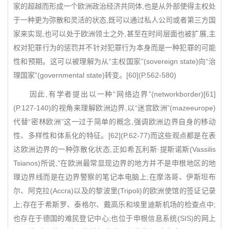
家的超越而形成一个欧洲政治经济共同体,也是从外部使得主权处
于一种更为弥散和灵活的状态,既可以通过私人公司或者第三方国
家来实现,也可以处于欧洲领土之外,甚至在时间层面也被扩展,主
权对犯罪行为的惩罚并不针对犯罪行为本身而是一种犯罪的可能
性和预期。这可以被理解为从“主权国家”(sovereign state)向“治
理国家”(governmental state)转变。[60](P.562-580)
因此,有学者提出以一种“网络边界”(networkborder)[61]
(P.127-140)的视角来理解欧洲边界,以“迷宫欧洲”(mazeeurope)
代替“密林欧洲”这一过于简单的概念,强调欧洲边界自身的移动
性、多样性和体系化的特征。[62](P.62-77)而这些观点都是在表
达欧洲边界的一种弥散化状态,正如希瓦利斯·提斯诺斯(Vassilis
Tsianos)所说,“在欧洲最常显现边界的地方并不是申根地区的地
理边界线而是在边界警察的笔记本电脑上;在摩洛哥、伊斯坦布
尔、阿克拉(Accra)以及的黎波里(Tripoli)的欧洲使馆的签证记录
上;存在于希斯罗、泰格尔、戴高乐和埃里迪斯机场的检查点中;
也存在于德国的难民登记中心;也位于申根信息系统(SIS)的网上