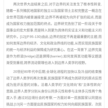
两次世界大战结束之后,对于边界的关注发生了根本性转变,
随着一系列殖民地国家的独立以及国家领土主权完整这一概念在
全世界范围内被普遍接受,边界不再被视为向外扩张的起点,而是
成为国家权力施加范围的终点。边界研究告别了前一阶段关于帝
国事业的宏大叙事,而是转入到更为具体的实证主义和功能主义的
研究中。[12](P.95-130)由此,边界的划定不再是最重要的主题,而
如何发挥边界的经济、文化和政治界线的功能,从而实现民族国家
的统一与经济利益的保障成为研究重心。在这一背景下,边界究竟
是作为桥梁(bridge)还是屏障(barrier),如何发挥其功能等议题逐
渐受到重视,跨界流动管理也进入到边界人类学的视野。
20世纪80年代中后期,全球化进程的加快以及冷战的结束推
动了边界人类学的再次发展,民族国家不再成为其研究的原点反而
成为批评反思的对象。沿着人类学的“文化转向”和“主体性转向”
思路,边界人类学分别从身份认同多元性和参与主体多元性两个角
度入手,通过对边境社会的考察,一方面对单一民族国家认同提出
挑战,[13]另一方面提出民族国家的权力如何向超民族国家、次民