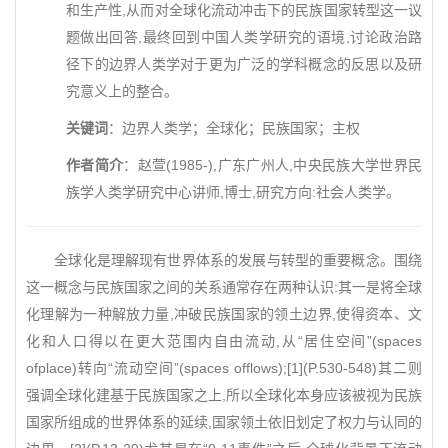
和生产性,从而对全球化流动冲击下的民族国家转型这一议
题做出回答,最终回到中国人类学研究的语境,讨论政治路
径下的边界人类学对于更为广泛的学科概念的反思以及研
究意义上的整合。
关键词
：边界人类学；全球化；民族国家；主权
作者简介
：赵萱(1985-),广东广州人,中央民族大学世界民
族学人类学研究中心讲师,博士,研究方向:社会人类学。
全球化是理解现有世界体系的发展与转型的重要概念。围绕
这一概念与民族国家之间的关系通常存在两种认识:其一是将全球
化理解为一种解放力量,冲破民族国家的领土边界,使得资本、文
化和人口得以在更大范围内自由流动,从“居住空间”(spaces
ofplace)转向“流动空间”(spaces offlows);[1](P.530-548)其二则
强调全球化建基于民族国家之上,所以全球化本身应该被视为民族
国家所组成的世界体系的延续,国家领土依旧划定了权力与认同的