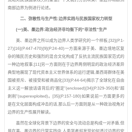
南部边界为例进行论述。
二、弥散性与生产性:边界实践与民族国家权力转型
(一)美、墨边界:政治经济非均衡下的“非法性”生产
美、墨边界之所以成为边界人类学研究的一个样板,[32](P.1-
27)[16](P.447-470)[9](P.24-40)一方面来源于美、墨边境地区复
杂的殖民历史和强烈的混合文化构成了反抗主流民族国家范式的
一种边地叙事;[11]另一方面则在于边界两侧明显的政治经济差异
典型地展现了现代资本主义世界体系的运行逻辑,墨西哥群体在美
国被拒斥、被接受和被商品化[33](P.44-64)揭示了全球化在自由
主义这一解放话语背后的“圈定”(enclosed)[34](P.329-350)和“超
剥削”(superexploited)。[35](P.157-180)如果说前一方面更多的
是在文化层面构成冲击的话,那么后一方面则是从一种政治视角对
边界的生产性展开解读。
虽然在全球化背景下边界的安全与流动总是构成一对矛盾,但
是在美、墨边界的日常实践中,人类学者却发现如何透过边界的安