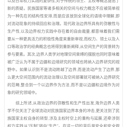
以及日常权力实践的复杂性,对于传统的领土、主权等概念提出了
新的质疑。民族国家等诸多相关的空间与权力概念不应被简单视
为一种先在的结构性安排,而是应该放到全球化的语境中理解,即
对流动现象的持续回应和治理。现代政治边界所具有的弥散性与
生产性,以及边界权力实践中存在着的自由裁量,都意味着我们需
要从一种更具活力的积极性角度来重新审视,而权力、领土以及人
口等政治学的经典概念也将得到重新阐释,从空间生产的背景转为
参与要素。其次,边界人类学对地理空间束缚的摆脱也同时意味着
被广泛认为不属于边疆和边境研究的领域也将纳入边界研究的视
野中。如果认识到不是流动跨越了边界,而是流动产生了边界,那
么更大空间范围内的流动治理以及空间部署就可被纳入边界研究
的范畴,整合到一个以边界作为方法,而不是以边疆和边境作为对
象的研究领域中。
综上所述,从政治边界的弥散性和生产性出发,海外边界人类
学不仅关注了全球流动对民族国家边界本身的冲击,更关注到了民
族国家主权自身的转型,涉及主权时空上的重构与延展,还牵涉到
权力实践从“压制”转向“生产”。在这一切的背后是安全和安全观