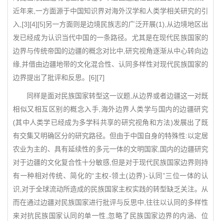
近年来,一方面源于中国知识界对海外汉学和人类学相关研究的引
入,[3][4][5]另一方面则是边境民族志的广泛开展(1),从边境地区出
发已经成为认识当代中国的一条路径。尤其是在现代民族国家的
边界与传统帝国的边疆的概念对比中,研究视角逐渐从中心转向边
缘,并借由边疆地带的文化混合性、认同多样性对现代民族国家的
边界提出了批评和反思。[6][7]
同样是面对民族国家转型这一议题,从边界或者边疆这一对既
相似又相互区别的概念入手,海外边界人类学与国内的边疆研究
(其中人类学已经成为多学科共享的研究视角和方法)发展出了既
有交集又明确区分的研究路径。但由于中国自身的特殊性:以定居
农业为主的、具有延续性的多元一体的文明国家,国内的边疆研究
对于边疆的文化复合性十分敏感,但是对于现代民族国家边界则持
有一种相对传统、简化的“主权-领土(边界)-认同”三位一体的认
识,对于全球流动所造成的民族国家主权实践的转型缺乏关注。从
而在通过边疆对民族国家进行批评与反思中,往往以认同的多样性
来对抗民族国家认同的单一性,忽略了民族国家边界的内涵、位