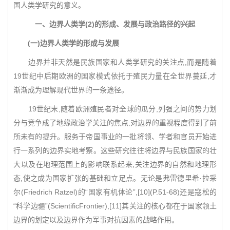
国人类学研究的意义。
一、边界人类学(2)的形成、发展与政治路径的兴起
(一)边界人类学的形成与发展
边界并非天然是民族国家和人类学研究的关注点,而是随着
19世纪中后期欧洲的国家模式依托于殖民力量在全世界蔓延,才
渐渐成为理解现代世界的一条途径。
19世纪末,随着欧洲殖民者对全球的瓜分,列强之间的势力划
分与竞争成了地缘政治学关注的焦点,对边界的重视程度得到了前
所未有的提升。服务于帝国事业的一批将领、学者和官员开始进
行一系列的边界实地考察。这些研究往往将边界与民族国家的壮
大以及在地理范围上的影响联系起来,关注边界的自然和地理形
态,使之成为国家扩张的基础和立足点。无论是弗雷德里希·拉采
尔(Friedrich Ratzel)的“国家有机体论”,[10](P.51-68)还是寇松的
“科学边疆”(ScientificFrontier),[11]其关注的核心都在于国家领土
边界的划定以及边界作为军事对抗因素的战略作用。