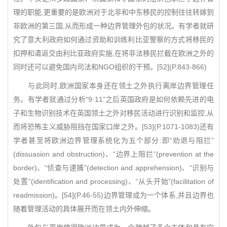
理的职能,更重要的是欧洲对于北非和中东移民的控制往往转嫁到
非欧洲的第三国,从而形成一种边界管理外包的状况。有学者就研
究了意大利政府如何通过资助和训练利比亚警察的方式将移民的
扣押和遣返交由利比亚政府实施,在将非法移民拦截在欧洲之外的
同时还可以避免国内司法和NGO组织的干预。[52](P.843-866)
与此同时,欧洲国家本身还在领土之外执行离岸边界管理任
务。有学者就通过分析“9·11”之后英国政府是如何依赖先进的电
子和生物识别技术在英国领土之外对移民活动进行识别和监控,从
而将恐怖主义威胁阻挡在国家口岸之外。[53](P.1071-1083)还有
学者甚至将欧洲边界管理系统化为五个部分:即“劝退与阻拦”
(dissuasion and obstruction)、“边界上阻拦”(prevention at the
border)、“侦查与逮捕”(detection and apprehension)、“识别与
处置”(identification and processing)、“从头开始”(facilitation of
readmission)。[54](P.46-55)边界管理成为一个体系,并且边界也
随着管理活动的具体展开而在领土内外伸缩。