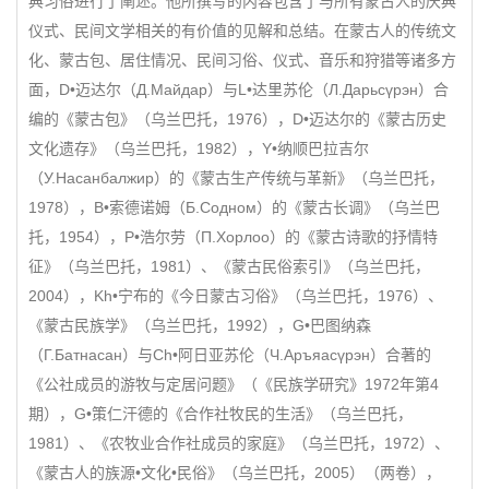
典习俗进行了阐述。他所撰写的内容包含了与所有蒙古人的庆典
仪式、民间文学相关的有价值的见解和总结。在蒙古人的传统文
化、蒙古包、居住情况、民间习俗、仪式、音乐和狩猎等诸多方
面，D•迈达尔（Д.Майдар）与L•达里苏伦（Л.Дарьсүрэн）合
编的《蒙古包》（乌兰巴托，1976），D•迈达尔的《蒙古历史
文化遗存》（乌兰巴托，1982），Y•纳顺巴拉吉尔
（У.Насанбалжир）的《蒙古生产传统与革新》（乌兰巴托，
1978），B•索德诺姆（Б.Содном）的《蒙古长调》（乌兰巴
托，1954），P•浩尔劳（П.Хорлоо）的《蒙古诗歌的抒情特
征》（乌兰巴托，1981）、《蒙古民俗索引》（乌兰巴托，
2004），Kh•宁布的《今日蒙古习俗》（乌兰巴托，1976）、
《蒙古民族学》（乌兰巴托，1992），G•巴图纳森
（Г.Батнасан）与Ch•阿日亚苏伦（Ч.Аръяасүрэн）合著的
《公社成员的游牧与定居问题》（《民族学研究》1972年第4
期），G•策仁汗德的《合作社牧民的生活》（乌兰巴托，
1981）、《农牧业合作社成员的家庭》（乌兰巴托，1972）、
《蒙古人的族源•文化•民俗》（乌兰巴托，2005）（两卷），