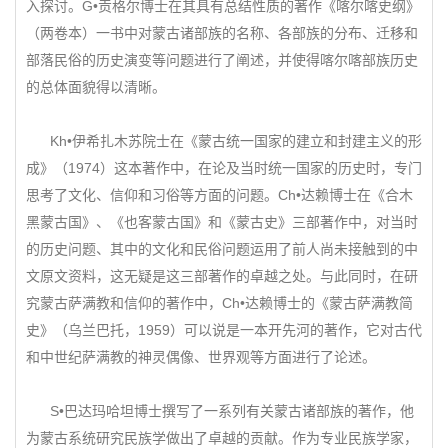
入探讨。G•贡格尔博士在其具有总结性质的著作《喀尔喀史纲》
（两卷本）一书中对蒙古诸部族的名称、各部族的分布、迁移和
部落民俗的历史演变等问题进行了阐述，并使得喀尔喀部族历史
的总体面貌得以清晰。
Kh•伊希扎木苏院士在《蒙古统一国家的建立和封建主义的形
成》（1974）这本著作中，在论及当时统一国家的历史时，专门
思考了文化、信仰和习俗等方面的问题。Ch•达赖博士在《合木
黑蒙古国》、《也客蒙古国》和《蒙古史》三部著作中，对当时
的历史问题、其中的文化和民俗问题运用了前人尚未接触到的中
文原文资料，这无疑是这三部著作的卓越之处。与此同时，在研
究蒙古萨满教和信仰的著作中，Ch•达赖博士的《蒙古萨满教简
史》（乌兰巴托，1959）可以说是一本开先河的著作，它对古代
和中世纪萨满教的神灵偶像、世界观等方面进行了论述。
S•巴达玛哈坦博士撰写了一系列有关蒙古诸部族的著作，他
为蒙古系统研究民族学做出了卓越的贡献。作为专业民族学家，