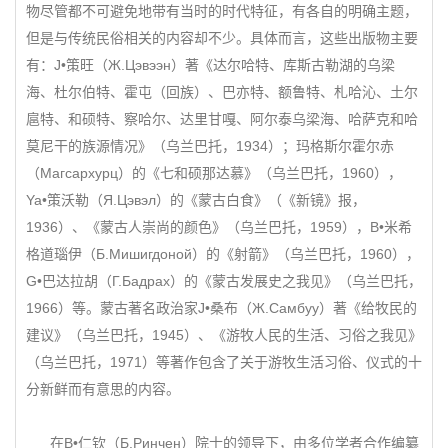
物尽管都不可避免地带有当时的时代特征，有各自的明确主题，
但是与传统民俗相关的内容却不少。具体而言，这些出版物主要
有：J•策旺（Ж.Цэвээн）著《达尔哈特、库斯古勒湖的乌梁
海、杜尔伯特、霍屯（回族）、巴亦特、额鲁特、札哈沁、土尔
扈特、和硕特、察哈尔、达里甘嘎、阿尔泰乌梁海、哈萨克和哈
莫尼干的族源情况》（乌兰巴托，1934）；玛格斯尔霍尔赤
（Магсархурц）的《七和硕那达慕》（乌兰巴托，1960），
Ya•策沃勒（Я.Цэвэл）的《蒙古白食》（《新镜》报，
1936）、《蒙古人崇尚的颜色》（乌兰巴托，1959），B•米希
格道瑙伊（Б.Мишигдоной）的《射箭》（乌兰巴托，1960），
G•巴达拉胡（Г.Бадрах）的《蒙古发展史之我见》（乌兰巴托，
1966）等。蒙古著名政治家J•桑布（Ж.Самбуу）著《给牧民的
建议》（乌兰巴托，1945）、《游牧人民的生活、习俗之我见》
（乌兰巴托，1971）等著作包含了关于游牧生活习俗、仪式的十
分新鲜而有意思的内容。
在B•仁钦（Б.Ринчен）院士的领导下，由多位学者合作编纂