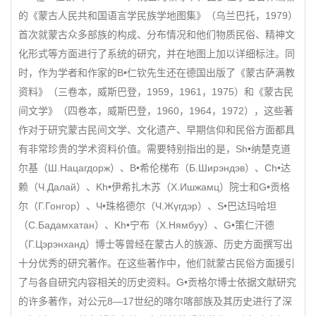
的《蒙古人民共和国语言学民族学地图集》（乌兰巴托，1979）
首次就蒙古众多部族的构成、分布情况和他们物质民俗、精神文
化形式等方面进行了系统的研究，并在地图上加以详细标注。同
时，作为学者和作家的B•仁钦先生还在德国出版了《蒙古萨满教
资料》（三卷本，威斯巴登，1959，1961，1975）和《蒙古民
间文学》（四卷本，威斯巴登，1960，1964，1972），这些著
作对于研究蒙古民间文学、文化遗产、早期信仰和民俗方面都具
有非常珍贵的学术资料价值。需要特别指出的是，Sh•纳楚克道
尔基（Ш.Нацагдорж）、B•希伦梯布（Б.Ширэндэв）、Ch•达
赖（Ч.Далай）、Kh•伊希扎木苏（Х.Ишжамц）院士和G•贡格
尔（Г.Гонгор）、Ч•珠格德尔（Ч.Жүгдэр）、S•巴达玛哈坦
（С.Бадамхатан）、Kh•宁布（Х.Нямбуу）、G•策仁汗德
（Г.Цэрэнханд）博士等曾经在蒙古人的族源、历史方面撰写出
十分优秀的研究著作。在这些著作中，他们就蒙古民俗方面援引
了与各自研究内容相关的历史资料。G•贡格尔博士依据文献研究
的许多著作，对公元8—17世纪的喀尔喀部族及其历史进行了深