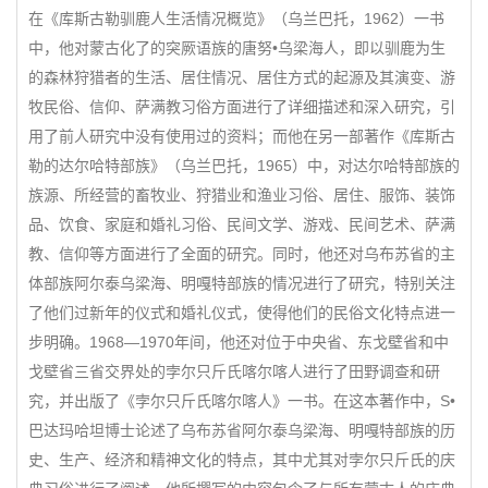
在《库斯古勒驯鹿人生活情况概览》（乌兰巴托，1962）一书
中，他对蒙古化了的突厥语族的唐努•乌梁海人，即以驯鹿为生
的森林狩猎者的生活、居住情况、居住方式的起源及其演变、游
牧民俗、信仰、萨满教习俗方面进行了详细描述和深入研究，引
用了前人研究中没有使用过的资料；而他在另一部著作《库斯古
勒的达尔哈特部族》（乌兰巴托，1965）中，对达尔哈特部族的
族源、所经营的畜牧业、狩猎业和渔业习俗、居住、服饰、装饰
品、饮食、家庭和婚礼习俗、民间文学、游戏、民间艺术、萨满
教、信仰等方面进行了全面的研究。同时，他还对乌布苏省的主
体部族阿尔泰乌梁海、明嘎特部族的情况进行了研究，特别关注
了他们过新年的仪式和婚礼仪式，使得他们的民俗文化特点进一
步明确。1968—1970年间，他还对位于中央省、东戈壁省和中
戈壁省三省交界处的孛尔只斤氏喀尔喀人进行了田野调查和研
究，并出版了《孛尔只斤氏喀尔喀人》一书。在这本著作中，S•
巴达玛哈坦博士论述了乌布苏省阿尔泰乌梁海、明嘎特部族的历
史、生产、经济和精神文化的特点，其中尤其对孛尔只斤氏的庆