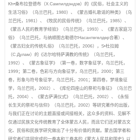
Kh•桑布拉登德布（Х.Сампилдэндэв）的《民俗，社会主义的
生活习俗》（乌兰巴托，1980）、《蒙古婚礼歌谣的种类》（乌
兰巴托，1981）、《牧民的民俗传统》（乌兰巴托，1985）、
《蒙古人民的教育学经验》（乌兰巴托，1993）、《蒙古家庭习
俗》（乌兰巴托，与纳顺图古勒德尔Насантөгөлдөр合著）、
《蒙古妇女的传统礼俗》（乌兰巴托，2006），S•杜拉姆
（С.Дулам）的《达尔哈特萨满教的传统》（乌兰巴托，
1992）、《蒙古象征学》（第一卷，数字象征学，乌兰巴托，
1999；第二卷，色彩与方向象征学，乌兰巴托，2000；第三
卷，形象与符号象征学，乌兰巴托，2001；第四卷，梦境象征
学，乌兰巴托，2002）、《库伦四座山的祭祀与象征》（乌兰巴
托，2004）、《蒙古萨满仪式》（乌兰巴托，2002）、《永恒
长生天的祭祀与信仰》（乌兰巴托，2002）等研究著作的出版，
与我们正在讨论的主题直接或间接相关，这众多的资料、见解不
仅通过民族文化传统教育了全体蒙古人民，而且它们还对蒙古文
化、民俗和民族学研究做出了十分有价值的贡献。蒙古国学者和
研究者们共同完成的一卷本和三卷本的《蒙古人民共和国史》以