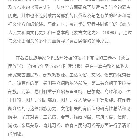
及五卷本的《蒙古史》，从各个方面研究了从远古到当今的蒙古
历史，其中也不乏对蒙古各部族的民俗以及与之有关的经济和精
神文化方面的论述。与此同时，蒙古学研究者共同编写的《蒙古
人民共和国文化史》和三卷本的《蒙古文化史》（1999），通过
与文化史相关的多个方面解释了蒙古民俗的多种形式。
在著名民族学家S•巴达玛哈坦的领导下完成的三卷本《蒙古
民族学》（1987年至1999年陆续出版）是在一套完整的体系内
研究蒙古国民族、部族的族源、生活习俗、文化、仪式的优秀著
作。该著作的第一卷侧重介绍喀尔喀部族，第二卷介绍了卫拉特
部族，而第三卷则侧重于介绍布里亚特、巴尔虎、乌珠穆沁、达
里甘嘎、图瓦、驯鹿部落、图瓦、牧人哈莫尼干等部族。在作者
所介绍的与这些部族历史、文化相关的有价值的研究性总结和见
解中，尤其对男子三竞技、春节、婚姻习俗、庆典习俗、信仰、
游戏、亲属关系、育儿习俗、教育人民的习俗等方面进行了清晰
的阐述。