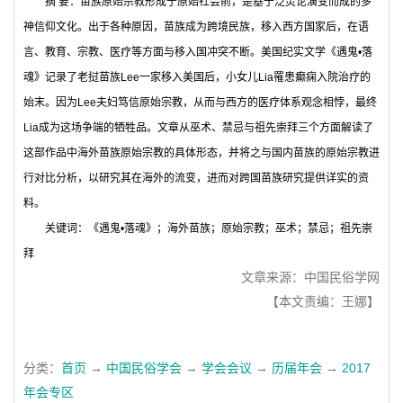
摘
要：苗族原始宗教形成于原始社会前，是基于泛灵论演变而成的多
神信仰文化。出于各种原因，苗族成为跨境民族，移入西方国家后，在语
言、教育、宗教、医疗等方面与移入国冲突不断。美国纪实文学《遇鬼•落
魂》记录了老挝苗族Lee一家移入美国后，小女儿Lia罹患癫痫入院治疗的
始末。因为Lee夫妇笃信原始宗教，从而与西方的医疗体系观念相悖，最终
Lia成为这场争端的牺牲品。文章从巫术、禁忌与祖先崇拜三个方面解读了
这部作品中海外苗族原始宗教的具体形态，并将之与国内苗族的原始宗教进
行对比分析，以研究其在海外的流变，进而对跨国苗族研究提供详实的资
料。
关键词：
《遇鬼•落魂》；海外苗族；原始宗教；巫术；禁忌；祖先崇
拜
文章来源：中国民俗学网
【本文责编：王娜】
分类：
首页
→
中国民俗学会
→
学会会议
→
历届年会
→
2017
年会专区