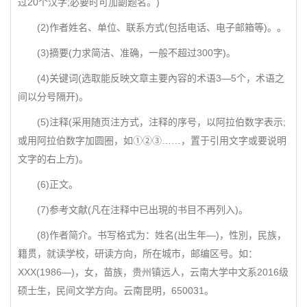
过20个汉字;必要时可加副题名。)
(2)作者姓名、单位、联系方式(包括电话、电子邮箱等)。。
(3)摘要(力求简洁、准确，一般不超过300字)。
(4)关键词(选取能反映文章主要內容的术语3—5个，术语之
间以分号隔开)。
(5)注释(采用随页注方式，注释的序号，以阿拉伯数字表示;
或用阿拉伯数字加圆圈，如①②③……，置于引用文字或要说明
文字的右上方)。
(6)正文。
(7)参考文献(凡在注释中已出現的书目不再列入)。
(8)作者简介。书写格式为：姓名(出生年—)，性別，民族，
籍贯，就读学校，研读方向，所在城市，邮编区号。如：
XXX(1986—)，女，苗族，贵州镇远人，云南大学中文系2016级
硕士生，民间文学方向。云南昆明，650031。