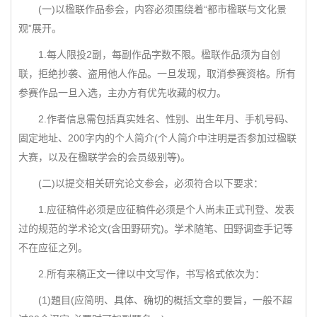
(一)以楹联作品参会，内容必须围绕着“都市楹联与文化景
观”展开。
1.每人限投2副，每副作品字数不限。楹联作品须为自创
联，拒绝抄袭、盗用他人作品。一旦发现，取消参赛资格。所有
参赛作品一旦入选，主办方有优先收藏的权力。
2.作者信息需包括真实姓名、性别、出生年月、手机号码、
固定地址、200字内的个人简介(个人简介中注明是否参加过楹联
大赛，以及在楹联学会的会员级别等)。
(二)以提交相关研究论文参会，必须符合以下要求：
1.应征稿件必须是应征稿件必须是个人尚未正式刊登、发表
过的规范的学术论文(含田野研究)。学术随笔、田野调查手记等
不在应征之列。
2.所有来稿正文一律以中文写作，书写格式依次为：
(1)題目(应简明、具体、确切的概括文章的要旨，一般不超