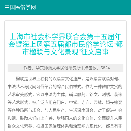
中国民俗学网
上海市社会科学界联合会第十五届年
会暨海上风第五届都市民俗学论坛“都
市楹联与文化景观”征文启事
作者：华东师范大学民俗研究所 | 点击数：5824
楹联是世界上独特的汉语言文化遗产，是汉语言联语对句、
书法艺术与民间习俗结合的综合民俗样式。作为一种雅俗共赏的
艺术审美形式，它以书法为主体，辅以雕刻、铭文、刺绣、装裱
等艺术形式，被广泛应用在门户、中堂、寺庙、园林、婚丧嫁娶
等各种场所与场合，与人民生产、生活深度融合，对于促进社会
和谐、鼓励人们向上向善、增强国人的文化自信、全面提升人民
群众文化素养、推进国家治理体系和治理能力现代化，都具有非