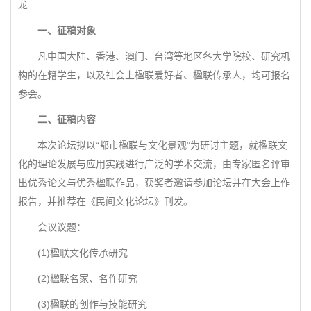
龙
一、征稿对象
凡中国大陆、香港、澳门、台湾等地区各大学院校、研究机
构的在籍学生，以及社会上楹联爱好者、楹联传承人，均可报名
参会。
二、征稿内容
本次论坛拟以“都市楹联与文化景观”为研讨主题，就楹联文
化的理论发展与应用实践进行广泛的学术交流，由专家匿名评审
出优秀论文与优秀楹联作品，获奖者邀请参加论坛并在大会上作
报告，并推荐在《民间文化论坛》刊发。
会议议题：
(1)楹联文化传承研究
(2)楹联名家、名作研究
(3)楹联的创作与技能研究