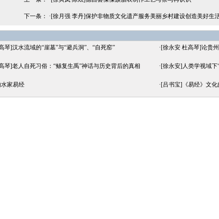
下一条： ·
[徐月强 李丹]保护非物质文化遗产服务美丽乡村建设创造美好生
杜高琴]汉水流域的“崖墓”与“避兵洞”、“自死窑”
·
[徐永安 杜高琴]论贵
杜高琴]老人自死习俗：“鲧复生禹”神话与历史背后的真相
·
[徐永安]人类学视域
的水家易经
·
[吕书宝]《易经》文