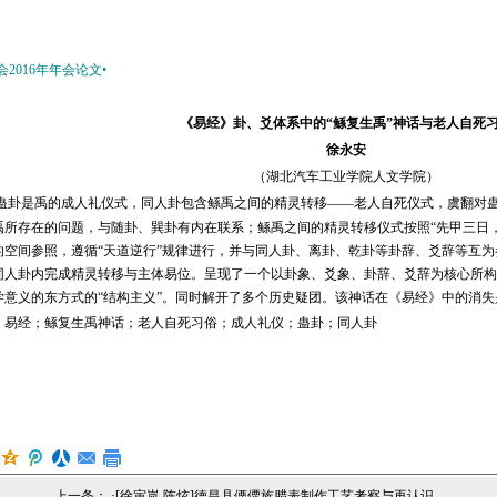
2016年年会论文•
《易经》卦、爻体系中的“鲧复生禹”神话与老人自死
徐永安
（湖北汽车工业学院人文学院）
蛊卦是禹的成人礼仪式，同人卦包含鲧禹之间的精灵转移——老人自死仪式，虞翻对
禹所存在的问题，与随卦、巽卦有内在联系；鲧禹之间的精灵转移仪式按照“先甲三日
的空间参照，遵循“天道逆行”规律进行，并与同人卦、离卦、乾卦等卦辞、爻辞等互为
同人卦内完成精灵转移与主体易位。呈现了一个以卦象、爻象、卦辞、爻辞为核心所构成
学意义的东方式的“结构主义”。同时解开了多个历史疑团。该神话在《易经》中的消失
：易经；鲧复生禹神话；老人自死习俗；成人礼仪；蛊卦；同人卦
上一条： ·
[徐寅岚 陈炫]德昌县傈僳族腊表制作工艺考察与再认识