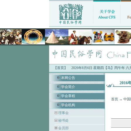
【首页】
2026年8月6日 星期四【马】丙午年 
本网公告
201
学会简介
学会章程
首页
→
中国
学会机构
理事会
秘书处
会员部