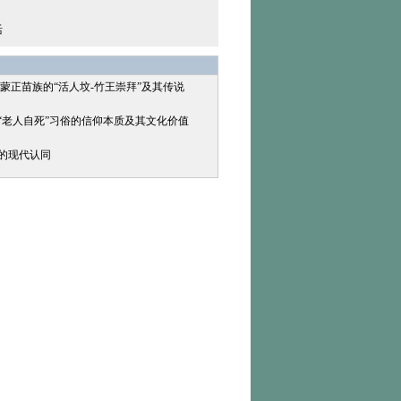
活
州蒙正苗族的“活人坟-竹王崇拜”及其传说
下“老人自死”习俗的信仰本质及其文化价值
化的现代认同