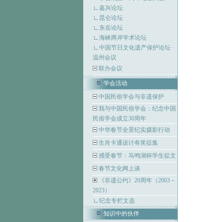
嘉兴论坛
昆仑论坛
东岳论坛
海峡两岸学术论坛
中国节日文化遗产保护论坛·
温州会议
联办会议
学会活动
中国民俗学会与非遗保护
我与中国民俗学会：纪念中国
民俗学会成立30周年
中华春节全景纪实摄影行动
生肖卡通设计有奖征集
感受春节：马鸣湖杯学生征文
春节文化网上谈
《非遗公约》20周年（2003－
2023）
纪念专栏文选
知识中的伙伴