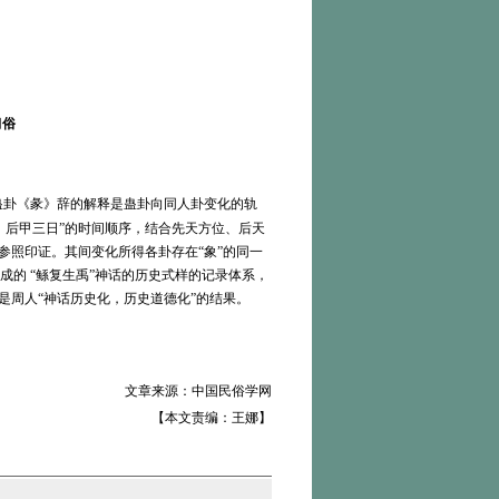
习俗
蛊卦《彖》辞的解释是蛊卦向同人卦变化的轨
，后甲三日”的时间顺序，结合先天方位、后天
参照印证。其间变化所得各卦存在“象”的同一
的 “鲧复生禹”神话的历史式样的记录体系，
是周人“神话历史化，历史道德化”的结果。
文章来源：中国民俗学网
【本文责编：王娜】