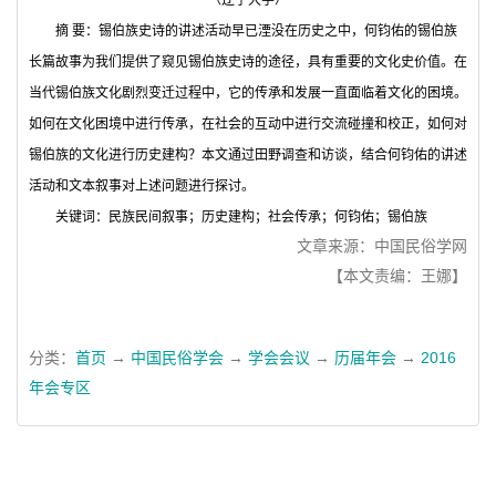
（辽宁大学）
摘
要：锡伯族史诗的讲述活动早已湮没在历史之中，何钧佑的锡伯族
长篇故事为我们提供了窥见锡伯族史诗的途径，具有重要的文化史价值。在
当代锡伯族文化剧烈变迁过程中，它的传承和发展一直面临着文化的困境。
如何在文化困境中进行传承，在社会的互动中进行交流碰撞和校正，如何对
锡伯族的文化进行历史建构？本文通过田野调查和访谈，结合何钧佑的讲述
活动和文本叙事对上述问题进行探讨。
关键词：
民族民间叙事；历史建构；社会传承；何钧佑；锡伯族
文章来源：中国民俗学网
【本文责编：王娜】
分类：
首页
→
中国民俗学会
→
学会会议
→
历届年会
→
2016
年会专区