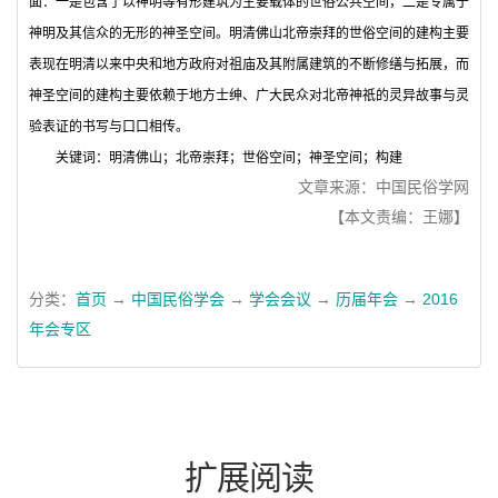
面：一是包含了以神明等有形建筑为主要载体的世俗公共空间，二是专属于
神明及其信众的无形的神圣空间。明清佛山北帝崇拜的世俗空间的建构主要
表现在明清以来中央和地方政府对祖庙及其附属建筑的不断修缮与拓展，而
神圣空间的建构主要依赖于地方士绅、广大民众对北帝神祇的灵异故事与灵
验表证的书写与口口相传。
关键词：
明清佛山；北帝崇拜；世俗空间；神圣空间；构建
文章来源：中国民俗学网
【本文责编：王娜】
分类：
首页
→
中国民俗学会
→
学会会议
→
历届年会
→
2016
年会专区
扩展阅读