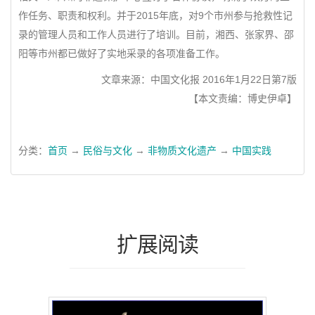
作任务、职责和权利。并于2015年底，对9个市州参与抢救性记
录的管理人员和工作人员进行了培训。目前，湘西、张家界、邵
阳等市州都已做好了实地采录的各项准备工作。
文章来源：中国文化报 2016年1月22日第7版
【本文责编：博史伊卓】
分类：
首页
→
民俗与文化
→
非物质文化遗产
→
中国实践
扩展阅读