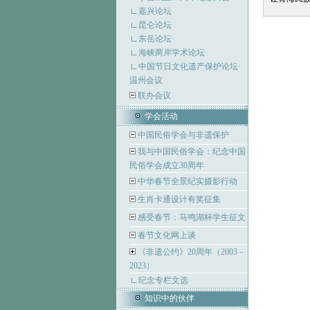
嘉兴论坛
昆仑论坛
东岳论坛
海峡两岸学术论坛
中国节日文化遗产保护论坛·
温州会议
联办会议
学会活动
中国民俗学会与非遗保护
我与中国民俗学会：纪念中国
民俗学会成立30周年
中华春节全景纪实摄影行动
生肖卡通设计有奖征集
感受春节：马鸣湖杯学生征文
春节文化网上谈
《非遗公约》20周年（2003－
2023）
纪念专栏文选
知识中的伙伴