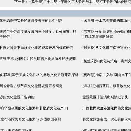
下一条： ·
[马千里]二十世纪上半叶的工人歌谣与本世纪打工歌谣的比较研究
文化生态保护实验区建设要关注的几个问题
·
[宋嘉琪]手工艺类非遗的市场化
化旅游产业链高质量发展的三个维度：延长短链、联
·
[韦布花 张多 蒲睿熙 张子瞻
全缺链
可持续发展策略研究
乡村振兴背景下民族文化旅游资源开发的模式研究
·
[郑文换]从文化遗产保护到文
刘英男 王祎 赵晓娟]井陉县民俗文化旅游发展状况调
·
[杨兰 刘洋]优化与策略：贵州
蔡波 郭凌]基于民族文化性格的彝族文化旅游开发探析
·
[杨利慧]神话主义与“朝向当下
贵州省青岩古镇节庆文化旅游资源开发研究
·
[谭祖武]湘西茶洞古镇苗族文
谣谚的文化旅游广告功能
·
旅游景区非遗演出别演过了头
迈斯]华盛顿州的文化旅游和非物质文化遗产[1]
·
广西壮民欢度布洛陀民俗文化
度布洛陀民俗文化旅游节 东盟多国参加
·
将文化旅游变成一次心灵的洗
族文化旅游迈向国际化
·
2012年“轧神仙”活动暨金阊