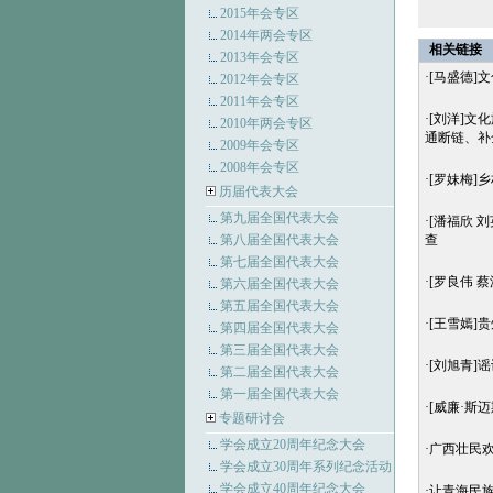
2015年会专区
2014年两会专区
相关链接
2013年会专区
·
[马盛德]
2012年会专区
2011年会专区
·
[刘洋]文
2010年两会专区
通断链、补
2009年会专区
2008年会专区
·
[罗妹梅]
历届代表大会
第九届全国代表大会
·
[潘福欣 
第八届全国代表大会
查
第七届全国代表大会
·
[罗良伟 
第六届全国代表大会
第五届全国代表大会
·
[王雪嫣]
第四届全国代表大会
第三届全国代表大会
·
[刘旭青]
第二届全国代表大会
第一届全国代表大会
·
[威廉·斯
专题研讨会
学会成立20周年纪念大会
·
广西壮民欢
学会成立30周年系列纪念活动
学会成立40周年纪念大会
·
让青海民