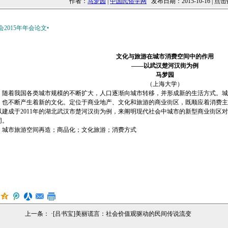
作者：
马梦园
|
中国民俗学网
发布日期：2015-10-16 | 点击
2015年年会论文•
文化与旅游在城市消费空间中的作用
——以武汉楚河汉街为例
马梦园
（上海大学）
：随着我国各类城市规模的不断扩大，人口逐渐向城市转移，并形成新的生活方式。城
，也不断产生着新的文化。定位于商业地产、文化和旅游的商业街区，既顺应着消费主
以建成于2011年的湖北武汉市楚河汉街为例，来阐明现代社会中城市的新型商业街区
同。
：城市旅游空间再造；商品化；文化旅游；消费方式
上一条： ·
[吕书宝]美丽谎言：社会价值观驱动的民间传说流变