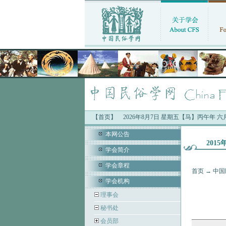
【首页】
2026年8月7日 星期五【马】丙午年 
中国民
本网公告
201
学会简介
学会章程
首页
→
中国
学会机构
理事会
秘书处
会员部