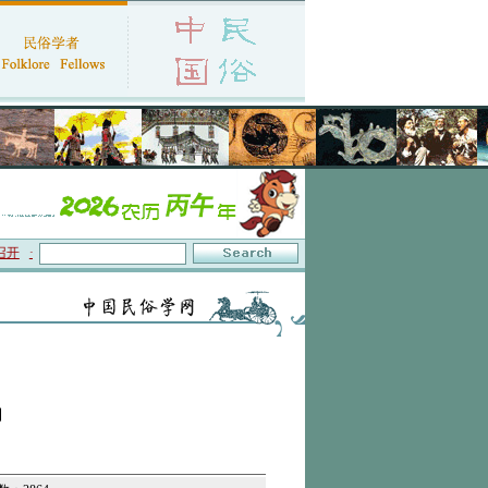
·中国民俗学会第十一届代表大会暨2026年年会征文启事
·保护非物质文化遗产政府
用