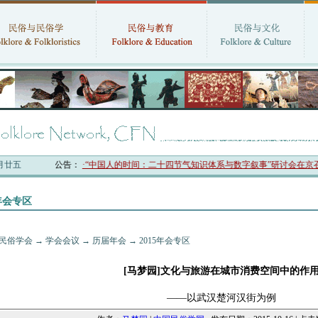
六月廿五
俗学会最新公告：
·“中国人的时间：二十四节气知识体系与数字叙事”研讨会在京召开
5年会专区
民俗学会
→
学会会议
→
历届年会
→
2015年会专区
[马梦园]文化与旅游在城市消费空间中的作
——以武汉楚河汉街为例