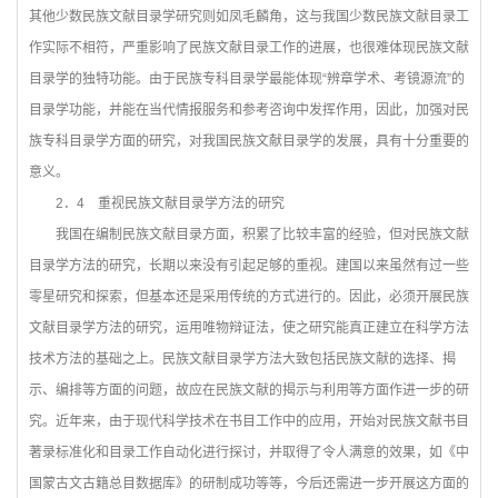
其他少数民族文献目录学研究则如凤毛麟角，这与我国少数民族文献目录工
作实际不相符，严重影响了民族文献目录工作的进展，也很难体现民族文献
目录学的独特功能。由于民族专科目录学最能体现“辨章学术、考镜源流”的
目录学功能，并能在当代情报服务和参考咨询中发挥作用，因此，加强对民
族专科目录学方面的研究，对我国民族文献目录学的发展，具有十分重要的
意义。
2
．4 重视民族文献目录学方法的研究
我国在编制民族文献目录方面，积累了比较丰富的经验，但对民族文献
目录学方法的研究，长期以来没有引起足够的重视。建国以来虽然有过一些
零星研究和探索，但基本还是采用传统的方式进行的。因此，必须开展民族
文献目录学方法的研究，运用唯物辩证法，使之研究能真正建立在科学方法
技术方法的基础之上。民族文献目录学方法大致包括民族文献的选择、揭
示、编排等方面的问题，故应在民族文献的揭示与利用等方面作进一步的研
究。近年来，由于现代科学技术在书目工作中的应用，开始对民族文献书目
著录标准化和目录工作自动化进行探讨，并取得了令人满意的效果，如《中
国蒙古文古籍总目数据库》的研制成功等等，今后还需进一步开展这方面的