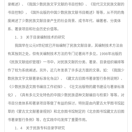
录概述》、《我国少数民族文字文献的书目控制》、《现代汉文民族文献的
书目控制》，《国外出版的中国少数民族文献书目概述》等等，从不同的角
度阐述了少数民族文献目录产生的社会背景、成书年代、编著者、分类体
系、著录项目和社会历史价值等。
1
．3 关于目录编制技术的研究
我国早在公元9世纪就已开始编制了民族文献目录，其编制技术方法自
有其独到之处，但有关编制技术方法的专门论著尚不多见，1998年出版的
《民族文献组织管理》一书中，对民族文献的分类、著录、目录组织编排等
作了较为系统阐述。另外，近几年发表了许多这方面的文章。如：《我国少
数民族文字文献著录标准化刍议》、《藏文古旧图书著录暂行条例说明》、
《少数民族语文图书编目工作初探》、《壮文出版物的藏书建设与著录标准
化》，《具有多元文化特色的中国少数民族语种文献编目与检索》等等，对
书目分类体系和著录项目等做了有益的探讨，特别是由内蒙古大学图书馆起
草的《蒙古文文献著录规则》和北京图书馆制定的《北京图书馆藏文古旧图
书著录暂行条例》等，在实践中均发挥了重要作用。
1
．4 关于民族专科目录学研究