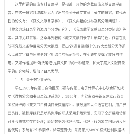
这里所说的民族专科目录学，是指某一具体的少数民族文献目录学而
言，在这一研究领域成绩尤为突出的是关于藏文文献目录学的研究，有代表
性的论文有：《藏文文献目录学》、《藏文典籍的分布及其分编问题》、
《藏文典籍目录学的源流与分类研究》、《我国藏学文献目录分类简论》等
等。其中尤以东嘎．洛桑赤列著的《藏文文献目录学》最具特色，作者在比
较研究藏文各种目录分类大纲后，提出“改进目录编排”的19大类新分类体系
和以藏文字母与阿拉伯数字相结合的标记符号，在实践中发挥了较好的作
用。又如作者提出“听法笔记”是藏文图书的一种题录，扩大了藏文文献目录
学的研究领域，增加了目录类型。
1
．5 关于数字化研究
早在1985年内蒙古自治区图书馆与内蒙古电子计算机中心联合研制成
功《微机蒙文图书目录管理系统》，1995年，内蒙古图书馆又建立起符合
国家标准的《蒙文书目机读目录数据库》。该数据库以Ｃ语言控制，用户界
面良好，数据库组织是以系列库的形式采用多级索引，实现了全屏幕编辑和
可变长格式的存贮处理；原始数据为代码形式，代码可转为蒙文国际码和其
他代码；系统有7个检索点，检索速度快；采用蒙文MARC格式控制数据格