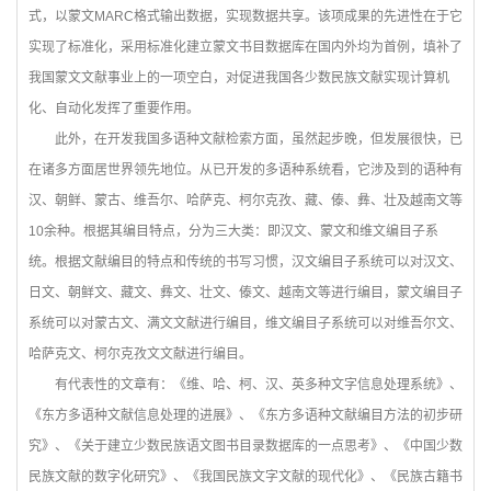
式，以蒙文MARC格式输出数据，实现数据共享。该项成果的先进性在于它
实现了标准化，采用标准化建立蒙文书目数据库在国内外均为首例，填补了
我国蒙文文献事业上的一项空白，对促进我国各少数民族文献实现计算机
化、自动化发挥了重要作用。
此外，在开发我国多语种文献检索方面，虽然起步晚，但发展很快，已
在诸多方面居世界领先地位。从已开发的多语种系统看，它涉及到的语种有
汉、朝鲜、蒙古、维吾尔、哈萨克、柯尔克孜、藏、傣、彝、壮及越南文等
10余种。根据其编目特点，分为三大类：即汉文、蒙文和维文编目子系
统。根据文献编目的特点和传统的书写习惯，汉文编目子系统可以对汉文、
日文、朝鲜文、藏文、彝文、壮文、傣文、越南文等进行编目，蒙文编目子
系统可以对蒙古文、满文文献进行编目，维文编目子系统可以对维吾尔文、
哈萨克文、柯尔克孜文文献进行编目。
有代表性的文章有：《维、哈、柯、汉、英多种文字信息处理系统》、
《东方多语种文献信息处理的进展》、《东方多语种文献编目方法的初步研
究》、《关于建立少数民族语文图书目录数据库的一点思考》、《中国少数
民族文献的数字化研究》、《我国民族文字文献的现代化》、《民族古籍书