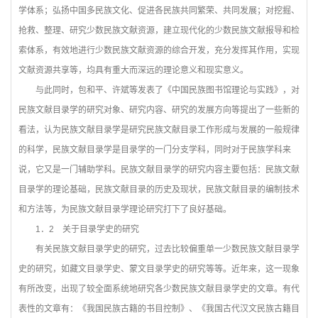
学体系；弘扬中国多民族文化、促进各民族共同繁荣、共同发展；对挖掘、
抢救、整理、研究少数民族文献资源，建立现代化的少数民族文献报导和检
索体系，有效地进行少数民族文献资源的综合开发，充分发挥其作用，实现
文献资源共享等，均具有重大而深远的理论意义和现实意义。
与此同时，包和平、许斌等发表了《中国民族图书馆理论与实践》，对
民族文献目录学的研究对象、研究内容、研究的发展方向等提出了一些新的
看法，认为民族文献目录学是研究民族文献目录工作形成与发展的一般规律
的科学，民族文献目录学是目录学的一门分支学科，同时对于民族学科来
说，它又是一门辅助学科。民族文献目录学的研究内容主要包括：民族文献
目录学的理论基础，民族文献目录的历史及现状，民族文献目录的编制技术
和方法等，为民族文献目录学理论研究打下了良好基础。
1
．2 关于目录学史的研究
有关民族文献目录学史的研究，过去比较偏重单一少数民族文献目录学
史的研究，如藏文目录学史、蒙文目录学史的研究等等。近年来，这一现象
有所改变，出现了较全面系统地研究各少数民族文献目录学史的文章。有代
表性的文章有：《我国民族古籍的书目控制》、《我国古代汉文民族古籍目