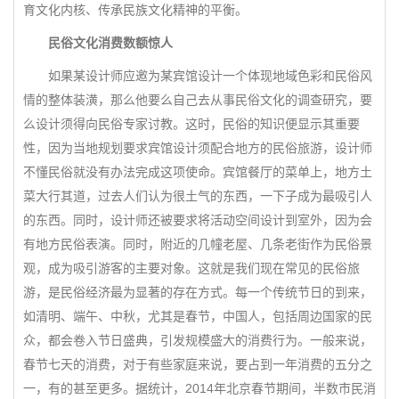
育文化内核、传承民族文化精神的平衡。
民俗文化消费数额惊人
如果某设计师应邀为某宾馆设计一个体现地域色彩和民俗风
情的整体装潢，那么他要么自己去从事民俗文化的调查研究，要
么设计须得向民俗专家讨教。这时，民俗的知识便显示其重要
性，因为当地规划要求宾馆设计须配合地方的民俗旅游，设计师
不懂民俗就没有办法完成这项使命。宾馆餐厅的菜单上，地方土
菜大行其道，过去人们认为很土气的东西，一下子成为最吸引人
的东西。同时，设计师还被要求将活动空间设计到室外，因为会
有地方民俗表演。同时，附近的几幢老屋、几条老街作为民俗景
观，成为吸引游客的主要对象。这就是我们现在常见的民俗旅
游，是民俗经济最为显著的存在方式。每一个传统节日的到来，
如清明、端午、中秋，尤其是春节，中国人，包括周边国家的民
众，都会卷入节日盛典，引发规模盛大的消费行为。一般来说，
春节七天的消费，对于有些家庭来说，要占到一年消费的五分之
一，有的甚至更多。据统计，2014年北京春节期间，半数市民消