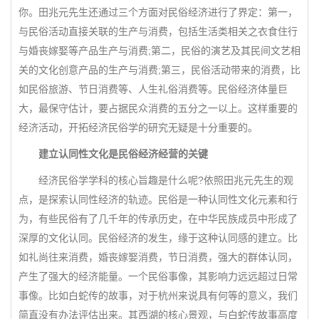
你。田兆元先生还通过三个方面对民俗经济进行了界定：第一，
与民俗活动直接关联的生产与消费，包括生活类相关之衣食住行
与婚丧嫁娶等产品生产与消费;第二，民俗的演艺及其民间文艺相
关的文化创意产品的生产与消费;第三，民俗活动带来的消费，比
如民俗旅游、节日消费等、人生礼俗消费等。民俗经济体量巨
大，最保守估计，要占据民众消费的五分之一以上。这样重要的
经济活动，开拓经济民俗学的研究无疑是十分重要的。
建立认同性文化是民俗经济经营的关键
经济民俗学学科的核心旨趣是什么呢?依照田兆元先生的观
点，是探索认同性经济的轨迹。民俗是一种认同性文化元素和行
为，有些民俗有了几千年的传承历史，在中华民族成员中形成了
深厚的文化认同。民俗经济的发生，缘于这种认同感的建立。比
如礼尚往来消费，婚丧嫁娶消费，节日消费，强大的群体认同，
产生了强大的经济能量。一个民俗事像，其影响力远远超过日常
事像。比如白蛇传的故事，对于杭州来说具有何等的意义，我们
简直没有办法评估出来。其西湖的核心景观，与白蛇传故事高度