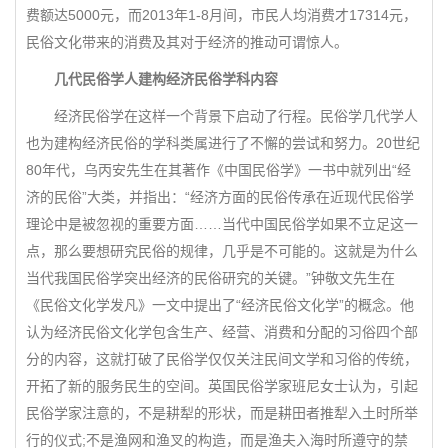
费额达5000元，而2013年1-8月间，市民人均消费才17314元，
民俗文化带来的消费及其对于经济的推动可谓惊人。
几代民俗学人建构经济民俗学科内容
经济民俗学在这样一个背景下启动了行程。民俗学几代学人
也为建构经济民俗的学科类属进行了不懈的尝试和努力。20世纪
80年代，乌丙安先生在其著作《中国民俗学》一书中就列出“经
济的民俗”大类，并指出：“经济方面的民俗传承在近现代民俗学
理论中是被忽视的重要方面……当代中国民俗学如果不立足这一
点，那么要想研究民俗的规律，几乎是不可能的。这就是为什么
当代我国民俗学突出经济的民俗研究的关键。”钟敬文先生在
《民俗文化学发凡》一文中提出了“经济民俗文化学”的概念。他
认为经济民俗文化学包含生产、经营、消费和分配的习俗四个部
分的内容，这就打破了民俗学仅仅关注民间文学和习俗的传统，
开拓了新的服务民生的空间。英国民俗学家班尼女士认为，引起
民俗学家注意的，不是耕犁的形状，而是耕田者推犁入土时所举
行的仪式;不是渔网和渔叉的构造，而是渔夫入海时所遵守的禁