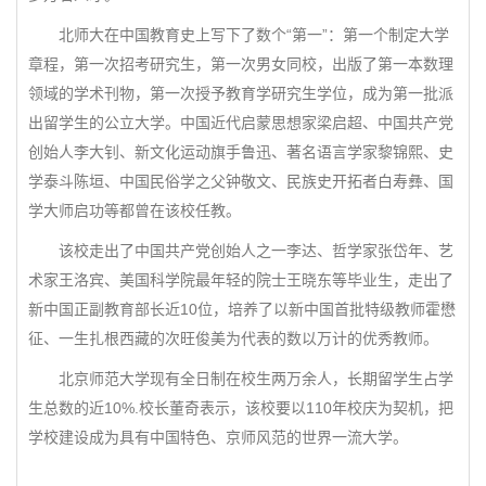
北师大在中国教育史上写下了数个“第一”：第一个制定大学
章程，第一次招考研究生，第一次男女同校，出版了第一本数理
领域的学术刊物，第一次授予教育学研究生学位，成为第一批派
出留学生的公立大学。中国近代启蒙思想家梁启超、中国共产党
创始人李大钊、新文化运动旗手鲁迅、著名语言学家黎锦熙、史
学泰斗陈垣、中国民俗学之父钟敬文、民族史开拓者白寿彝、国
学大师启功等都曾在该校任教。
该校走出了中国共产党创始人之一李达、哲学家张岱年、艺
术家王洛宾、美国科学院最年轻的院士王晓东等毕业生，走出了
新中国正副教育部长近10位，培养了以新中国首批特级教师霍懋
征、一生扎根西藏的次旺俊美为代表的数以万计的优秀教师。
北京师范大学现有全日制在校生两万余人，长期留学生占学
生总数的近10%.校长董奇表示，该校要以110年校庆为契机，把
学校建设成为具有中国特色、京师风范的世界一流大学。