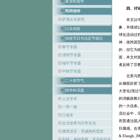
家乡民俗学
四、讨
民间信仰
萨满文化研究
本文以中国
象，并描述
口头传统
球化流动过程
传统节日与法定节假日
伸，使跨国
春节专题
的，但它为移
清明节专题
面，本文对
端午节专题
者反映了宗
中秋节专题
北美与西欧
二十四节气
从侧面折射
跨学科话题
大变化(现
的消极政教分
人文学术
的一大信条
一带一路
流社会中，宗
口述史
而普通法国
生活世界与日常生活
归属感。在美国，基
濒危语言：受威胁的思想
& Ebaug
列维－施特劳斯：遥远的目光