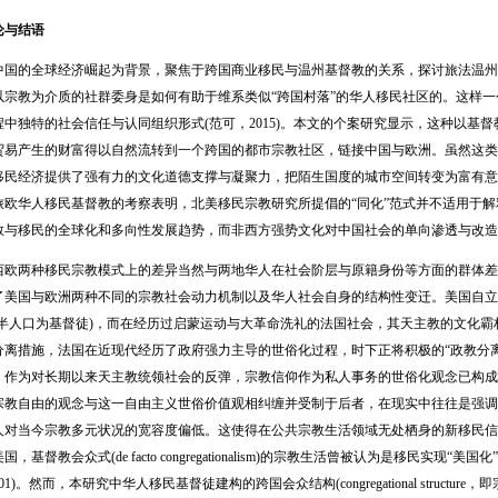
论与结语
的全球经济崛起为背景，聚焦于跨国商业移民与温州基督教的关系，探讨旅法温州
以宗教为介质的社群委身是如何有助于维系类似“跨国村落”的华人移民社区的。这样
中独特的社会信任与认同组织形式(范可，2015)。本文的个案研究显示，这种以基
贸易产生的财富得以自然流转到一个跨国的都市宗教社区，链接中国与欧洲。虽然这类
民经济提供了强有力的文化道德支撑与凝聚力，把陌生国度的城市空间转变为富有意义、认
旅欧华人移民基督教的考察表明，北美移民宗教研究所提倡的“同化”范式并不适用于
教与移民的全球化和多向性发展趋势，而非西方强势文化对中国社会的单向渗透与改造
两种移民宗教模式上的差异当然与两地华人在社会阶层与原籍身份等方面的群体差异
了美国与欧洲两种不同的宗教社会动力机制以及华人社会自身的结构性变迁。美国自立
过半人口为基督徒)，而在经历过启蒙运动与大革命洗礼的法国社会，其天主教的文化
离措施，法国在近现代经历了政府强力主导的世俗化过程，时下正将积极的“政教分离的俗世主
。作为对长期以来天主教统领社会的反弹，宗教信仰作为私人事务的世俗化观念已构成
教自由的观念与这一自由主义世俗价值观相纠缠并受制于后者，在现实中往往是强调不信仰任何宗教的
人对当今宗教多元状况的宽容度偏低。这使得在公共宗教生活领域无处栖身的新移民信
督教会众式(de facto congregationalism)的宗教生活曾被认为是移民实现“美国化”(Americ
h, 2001)。然而，本研究中华人移民基督徒建构的跨国会众结构(congregational stru