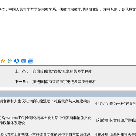
：中国人民大学哲学院宗教学系、佛教与宗教学理论研究所。注释从略，参见原文
上一条： ·
[邱国珍]畲族“盘瓠”形象的民俗学解读
下一条： ·
[陈进国]南海诸岛庙宇史迹及其变迁辨析
]坝老傣村人生仪礼中的礼物流动：礼俗秩序与人格建构的
·
[邢宝心]作为一种“过渡
俄]Курьянова Т.С.]全球化与本土化对话中俄罗斯非物质文化
·
[刘茜瑜]从官服僵尸到
律政策体系建设
全球化与本土化视域下京族体育文化的民俗学自主知识体系
·
[崔泽玲]山西朔州社火