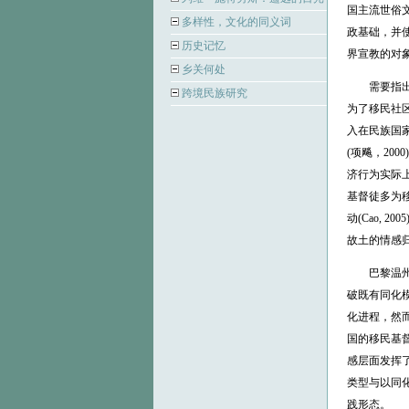
国主流世俗
多样性，文化的同义词
政基础，并
历史记忆
界宣教的对象变
乡关何处
需要指出的
跨境民族研究
为了移民社
入在民族国家框
(项飚，20
济行为实际
基督徒多为移
动(Cao,
故土的情感
巴黎温州商
破既有同化模式
化进程，然而
国的移民基
感层面发挥
类型与以同
践形态。