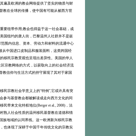
其遍及欧洲的教会网络提供了坚实的物质与财
基督教在全球的传播，使中国有可能从被西方世
要纽带作用;教会也得益于这一社会基础，成
美国纽约的唐人街，巴黎温州人社群并不是嵌
温州同乡在全球范围内信息、资本、劳动力和材料的流通中心
直接从中国进口皮制品和服装面料，这类跨国经
的移民宗教景观也呈现出差异性。美国的华人
华人社区宗教网络的方式，以获取向上的社会经济流
对基督教信仰与生活方式的持守展现了其对于家国
民宗教社会学意义上的“特例”,它或许具有突
华人移民在西方社会参与基督教会都被解读成走向西方文化的同
地位(Berger et al., 2008)，法
村熟人社会性质的温州移民基督教在道德和情
了国族地域的认同界线。这一欧洲新兴移民宗教
，也体现了深耕于中国千年传统文化的宗教实