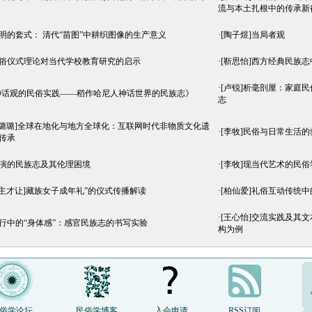
流与本土扎根中的传承新
文明的套式： 清代“苗图”中耕织图像的生产意义
·
[陶子煜]当局者观
民俗仪式理论对当代学校教育研究的启示
·
[靳思怡]西方经典民族
·
[卢锐]析毫剖厘：家庭
神话观的民俗实践——稻作哈尼人神话世界的民族志》
志
贾璐璐]全球在地化与地方全球化：互联网时代非物质文化遗
·
[李牧]民俗与日常生活的
传承
表演的民族志及其伦理困境
·
[李牧]现当代艺术的民俗
东主才让]藏族女子成年礼”的仪式传播解读
·
[柏仙爱]礼俗互动传统
·
[王心怡]交流实践及其
修行中的“身体感”：感官民族志的书写实验
构为例
俗学论坛
民俗学博客
入会申请
RSS订阅