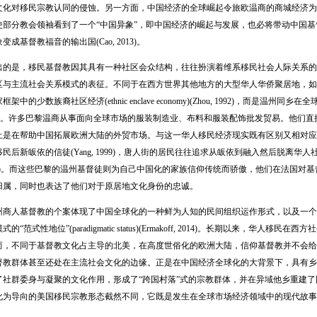
文化对移民宗教认同的侵蚀。另一方面，中国经济的全球崛起令旅欧温商的商城经济为
使部分教会领袖看到了一个“中国异象”，即中国经济的崛起与发展，也必将带动中国
成基督教福音的输出国(Cao, 2013)。
是，移民基督教因其具有一种社区会众结构，往往扮演着维系移民社会人际关系的重
区与主流社会关系模式的表征。不同于在西方世界其他地方的大型华人华侨聚居地，如
架中的少数族裔社区经济(ethnic enclave economy)(Zhou, 1992)，而是
00)。许多巴黎温商从事面向全球市场的服装制造业、布料和服装配饰批发贸易。他们
上是在帮助中国拓展欧洲大陆的外贸市场。与这一华人移民经济现实既有区别又相对应
民后新皈依的信徒(Yang, 1999)，唐人街的居民往往追求从皈依到融入然后脱离
 2005)。而这些巴黎的温州基督徒则为自己中国化的家族信仰传统而骄傲，他们在法国
归属，同时也表达了他们对于原居地文化身份的忠诚。
人基督教的个案体现了中国全球化的一种鲜为人知的民间组织运作形式，以及一个移
的“范式性地位”(paradigmatic status)(Ermakoff, 2014)。长期以来，
，不同于基督教文化占主导的北美，在高度世俗化的欧洲大陆，信仰基督教并不会给移民带来文化特权
督教群体甚至还处在主流社会文化的边缘。正是在中国经济全球化的大背景下，具有乡
了社群委身与凝聚的文化作用，形成了“跨国村落”式的宗教群体，并在异域他乡重建
化为导向的美国移民宗教形态截然不同，它既是发生在全球市场经济领域中的现代故事