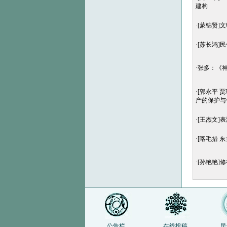
建构
·
[蒙锦贤]
·
[苏长鸿]
·
张多：《
·
[郭永平 
产的保护与
·
[王杰文]
·
[喀毛措 
·
[孙艳艳]
公告栏
在线投稿
民