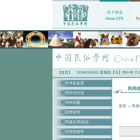
【首页】
2026年8月6日 星期四【马】丙午年 
学术史反思
民间
理论与方法
学科问题
首页
→
民俗
田野研究
民族志/民俗志
历史民俗学