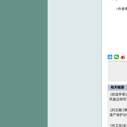
（作者单位
相关链接
·
[岩温宰香
民族志研究
·
[刘玉颖 [
遗产保护法
·
[何卫东]