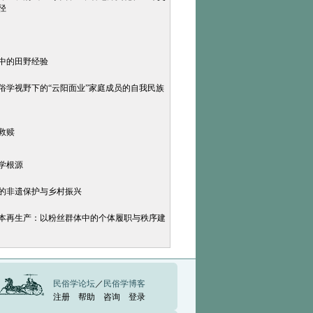
径
志中的田野经验
民俗学视野下的“云阳面业”家庭成员的自我民族
救赎
学根源
中的非遗保护与乡村振兴
文本再生产：以粉丝群体中的个体履职与秩序建
民俗学论坛
／
民俗学博客
注册
帮助
咨询
登录