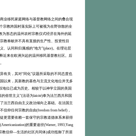
商业移民家庭网络与基督教网络之间的叠合现
一个宗教跨国村落实际上可被视为在野弥散的全
督教为形态的温州农村宗教仪式经济在海外的延
宗教奉献并不具有直接的生产性、投资性目
同和归属感的“地方”(place)。在理论层
解释近来在欧洲兴起的温州移民基督教社区。后
。
有关，其对“同化”议题所采取的不同态度也
国以来，其新教的基色与主流文化地位并无多
霸权地位已成为历史。相较于以神学立国的美国
义”(法语为laïcité)奉为法兰西共和国
了法兰西自由主义政治倾向之基础。在法国主
自由(freedom from belief)，
徒更需要依赖一套保守的宗教道德体系来获得
anization)的重要途径(Warner, 1993;Yang
cture，即宗教信仰—生活的社区共同体)成功抵御了所居