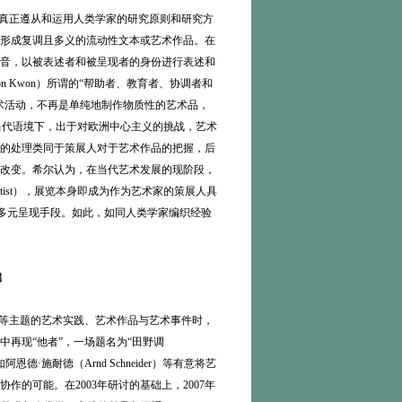
真正遵从和运用人类学家的研究原则和研究方
形成复调且多义的流动性文本或艺术作品。在
音，以被表述者和被呈现者的身份进行表述和
 Kwon）所谓的“帮助者、教育者、协调者和
术活动，不再是单纯地制作物质性的艺术品，
ll）指出，在当代语境下，出于对欧洲中心主义的挑战，艺术
的处理类同于策展人对于艺术作品的把握，后
改变。希尔认为，在当代艺术发展的现阶段，
rtist），展览本身即成为作为艺术家的策展人具
的多元呈现手段。如此，如同人类学家编织经验
础
现等主题的艺术实践、艺术作品与艺术事件时，
中再现“他者”，一场题名为“田野调
恩德·施耐德（Arnd Schneider）等有意将艺
的可能。在2003年研讨的基础上，2007年