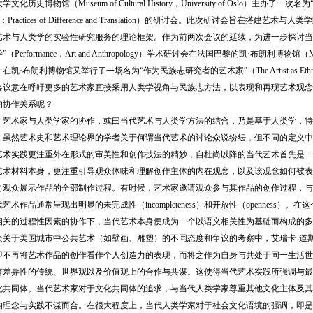
化历史博物馆（Museum of Cultural History，University of Oslo）主
logy：Practices of Difference and Translation）的研讨会。此次研讨会
艺术与人类学的实验性研究服务的理论框架。作为前两次会议的延续，为进一步探讨当代
Performance，Art and Anthropology）学术研讨会在法国巴黎的凯·布朗利博物馆（Muse
，在凯·布朗利博物馆又举行了一场名为“作为民族志研究者的艺术家”（The Artist as Et
会议意在呼吁更多的艺术家直接采用人类学视角与民族志方法，以表现和再现艺术观念
的协作关系呢？
术家与人类学家的协作，或曰当代艺术与人类学方法的结合，乃是基于人类学，特
。虽然艺术史和艺术理论界的学者关于何谓当代艺术的讨论众说纷纭，但不同的定义中
艺术实践更注重外在形式的审美性和创作技法的精妙，自杜尚以降的当代艺术首先是一
艺术材料本身，更注重引导观众体味和理解创作主体的内在观念，以及该观念如何被表
向观众展示作品的全部制作过程。有时候，艺术家邀请观众参与其作品的创作过程，与
艺术作品通常呈现出明显的未完成性（incompleteness）和开放性（openness
相关的过程性因素的协作下，当代艺术本身便成为一个以语义相关性为基础而构成的多
美国城市中公共艺术（如壁画、雕塑）的不同态度和争议的考察中，艾瑞卡·道斯（Er
即不再将艺术作品的创作看作个人创造力的表现，而将之作为自身与共处于同一生活世
有差异性的传统、世界观以及价值观上的合作与共谋。这使得当代艺术实践所强调与最
化共同体。当代艺术家对于文化共同体的追求，与当代人类学家尊重其他文化主体及其
的理念与实践不谋而合。在很大程度上，当代人类学家对于社会文化语境的强调，即是