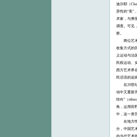
迪尔耶（Ch
异性的“美”，
术家，与弗
调查。可见
察。
两位艺术家
收集方式的
义运动与法
民权运动、
西方艺术界
民话语的诟
在20世纪
动中又重新开始
转向”（et
角，运用田
中，这一类
在地方性和个
分，中国艺
内当代艺术