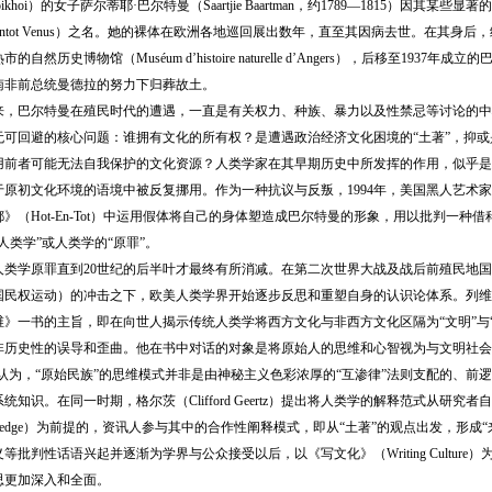
ikhoi）的女子萨尔蒂耶·巴尔特曼（Saartjie Baartman，约1789—1815）因
ttentot Venus）之名。她的裸体在欧洲各地巡回展出数年，直至其因病去世。在其
自然历史博物馆（Muséum d’histoire naturelle d’Angers），后移至1937年成立
在南非前总统曼德拉的努力下归葬故土。
巴尔特曼在殖民时代的遭遇，一直是有关权力、种族、暴力以及性禁忌等讨论的中
无可回避的核心问题：谁拥有文化的所有权？是遭遇政治经济文化困境的“土著”，抑或
用前者可能无法自我保护的文化资源？人类学家在其早期历史中所发挥的作用，似乎是
原初文化环境的语境中被反复挪用。作为一种抗议与反叛，1994年，美国黑人艺术家瑞妮·
》（Hot-En-Tot）中运用假体将自己的身体塑造成巴尔特曼的形象，用以批判一
人类学”或人类学的“原罪”。
学原罪直到20世纪的后半叶才最终有所消减。在第二次世界大战及战后前殖民地国
民权运动）的冲击之下，欧美人类学界开始逐步反思和重塑自身的认识论体系。列维-斯特劳斯（Cla
》一书的主旨，即在向世人揭示传统人类学将西方文化与非西方文化区隔为“文明”与“野蛮
历史性的误导和歪曲。他在书中对话的对象是将原始人的思维和心智视为与文明社会不同的列维-布
斯认为，“原始民族”的思维模式并非是由神秘主义色彩浓厚的“互渗律”法则支配的、前
统知识。在同一时期，格尔茨（Clifford Geertz）提出将人类学的解释范式从研
 knowledge）为前提的，资讯人参与其中的合作性阐释模式，即从“土著”的观点出发，
等批判性话语兴起并逐渐为学界与公众接受以后，以《写文化》（Writing Cultur
思更加深入和全面。