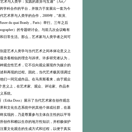
办了一次名为“艺术与人类学：实践的差异与互通”（Art／
旨在搭建艺术与人类学跨学科合作的平台，并致力于发展出一套为今
艺术界与人类学的合作，2009年，“表演、
e du quai Branly，Paris）举行。三年之后
hnographer）的专题研讨会。与前几次会议略有
和日常生活。那么，艺术家与人类学者之间可
别是艺术人类学与当代艺术之间本体论意义上
蕴含着相似的理念与诉求。许多研究者认为，
种观念性艺术，它不仅向观众展现作为媒介的
述和再现的过程。因此，当代艺术极其强调过
他们一同完成作品。在马库斯看来，由于观众
）。在这个意义上，在艺术家、观众、评论家、作品本
义系统。
ika Doss）展示了当代艺术家在创作观念
界和文化生态系统中的其他个体或社群，在基
终实现的，乃是尊重参与主体自主性的以平等
所创作和赖以生存的地方性知识，并积极保护
注重文化观念的生成方式和过程，以便于真实