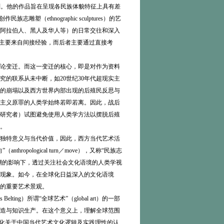
”的原则。他的作品旨在呈现各民族体貌特征上具有差
thnographic sculptures）的艺
阿拉伯人、黑人及华人等）的日常交往和深入
者主要来自间接经验，而后者主要通过直接考
论变迁。而这一变迁的核心，即是对作为资料
的联系从未中断，如20世纪30年代超现实主
的崩塌以及西方世界内部出现的后殖民反思与
主义原罪的人类学始终若即若离。因此，战后
研究者）试图避免使用人类学方法以摆脱后殖
。
独特意义与当代价值，因此，西方当代艺术活
ological turn／move），又称“民族志
反思思潮的影响下，透过关注社会文化语境的人类学视
现象。如今，在全球化日益深入的文化语境
的重要艺术景观。
g）所谓“全球艺术”（global art）的一部
造与知识生产。在这个意义上，理解全球范围
深化关于中国当代艺术文化逻辑及实践理性的认