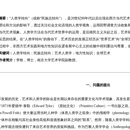
摘要：
“人类学转向”（或称“民族志转向”），是20世纪90年代以后出现在西方当代
理论和方法的影响下，透过关注社会文化语境的人类学视角，运用田野调查方法收集
当代艺术现象。人类学方法在当代艺术世界中的运用，是后殖民主义兴起之后，艺术
反思的结果。在“人类学转向”的推动下，艺术历史的发展正经历从“世界艺术”向“全球艺
过程中，非西方艺术实践和地方性知识在逻各斯中心主义的祛魅中得到重估与尊重，全
关键词：
人类学转向；民族志转向；艺术人类学；地方性知识；全球艺术
作者简介：
李牧，博士，南京大学艺术学院副教授。
一、问题的提出
展的历史，艺术和人类学的际会是长期以来存在的重要文化与学术现象，其发生甚
871年爱德华·泰勒（Edward Tylor）《原始文化》（Primitive Culture）一
iam Powell Frith）便大量运用当时人种学（体质人类学之前身）中的颅相学（phre
个体外在相貌与其社会身份高低和道德形象好坏之间的“联系”。然而，随着人类学学
学观念很快遭到了来自艺术世界的质疑和挑战。作为巴黎人类学学会（Anthropological So