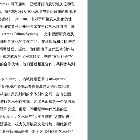
ness）等问题时，已经开始有意识地关注和思
现等相关主题。虽然较少顾及文化语境与文化归属的挪用现
《突变体》（Mutant）中对于印第安人形象的使
rt）等人类学研究者已经开始尝试在当代艺术领域内，推
 CulturalSystem）一文中提醒研究者及
挪用异文化的文化产品。在马库斯和拉帕波特
和阐释过程。据此，他们提出了当代艺术创作与
的作品生成方式发生了根本转变：来自“文明社会”的
的合作伙伴，他们通过相互合作，共同参与到
rt）、场域特定艺术（site-specific
挑战过去将艺术创作和艺术作品看作脱离特定语境或地域
开始尝试走出原先封闭的个体创作空间，走向公园、
进行艺术创作实践。艺术从而成为一个哈贝马
和交流。但是，20世纪60年代兴起的艺
法论意义上，艺术家在“人类学转向”之前所进行
济基础、权力关系以及文化传统，因此被视
“民族志”看作后殖民语境下对于艺术创作即艺术作品