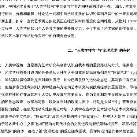
目前，中国艺术界关于“人类学转向”中自身与世界之间联系的讨论不多。因此，本文意
行梳理、分析和阐释，讨论这一过程中跨学科实践的认识论基础及其中的一些关键概念，如
新主张。如今，当代艺术历史的发展正在经历从时间维度向空间维度、从批判（critical）到后
一过程中，人类学的知识介入是其内在的重要推动力，不仅丰富了艺术家的创作资源，
方式和艺术家在作品创作实践中的自我角色设定。
二、“人类学转向”与“全球艺术”的兴起
类学视角一直是西方艺术研究与创作认识自我本质的重要路径与方式。格罗塞（Ernst 
，艺术学科首要且迫切的任务是从人种学入手研究原始民族所创造的“原始艺术”（primiti
学。虽然其认识论基础是当时颇为流行、如今已遭质疑的进化论思想，其写作主旨亦在
程，但格罗塞已经意识到人类学经验与方法为艺术研究与实践所提供的重要视角，即拒
文化多样性的存在及其对于人类历史发展的重要意义。作为文化相对主义或多元文化主
入的民族志调查、收藏与写作，以及在当时的欧美世界中（特别是大城市中）普遍存在
指出的是，在殖民活动高涨的历史时期，人类学在当时为艺术活动与艺术研究所提
和欧洲中心主义色彩。“原始艺术”及其所意指的整个“原始文化”，均被认为是与（启
出于逻各斯中心主义将“他者”视为与现代社会的文明进程与智识活动相脱节，甚至相背离
原始民族”的身体，都成了被“文明社会”的观众随意凝视、品评抑或消遣的客体性资源