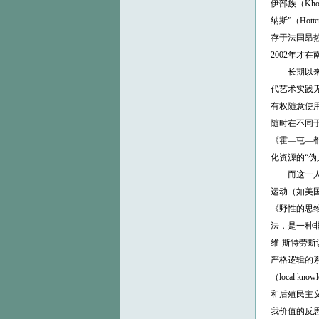
伊部族（Kho
纳斯”（Ho
存于法国昂热市的
2002年才
长期以来，
代艺术实践
有权随意使
随时在不同于
《霍—屯—都
化资源的“伪
而这一人类
运动（如美国
《野性的思维
法，是一种非
维-斯特劳
严格逻辑的系
（local
和后殖民主义
我价值的反