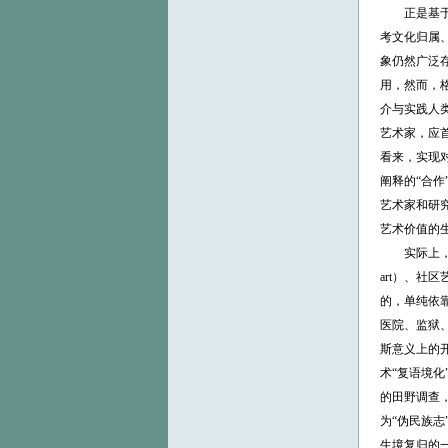
正是基于新的
考文化归属、文
象仍然广泛存
用，然而，格尔
介与实践人类学
艺术家，应
看来，实现
阐释的“合作
艺术家和研
艺术价值的
实际上，据德赛
art）、社区
的，单纯依靠
医院、监狱
斯意义上的
术“复语境化
的田野调查
为“伪民族志
生境复归的