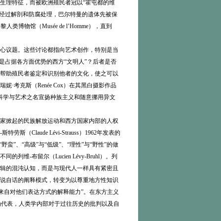
其某些显著的生理特征，而被欧洲殖民者冠以“霍屯都的维
身后，经过解剖和防腐处理，巴尔特曼的遗体先被保
的巴黎人类博物馆（Musée de l’Homme），直到
心议题。这些讨论都指向艺术创作，特别是当
是占据各方面优势的西方“文明人”？后者是否
帮助殖民者鉴定和识别他者的文化，使之可以
考克斯（Renée Cox）在其黑白摄影作品
种借科学与艺术之名宣扬种族主义和随意挪用异文
家掀起的民族解放运动和西方国家内部的人权
ude Lévi-Strauss）1962年发表的
”、“高级”与“低级”、“理性”与“野性”的做
留尔（Lucien Lévy-Bruhl）。列
逻辑的混沌认知，而是与现代人一样具有紧密且
究者自说自话的阐释模式，转变为以尊重地方性知识
形成“来自对他们表达方式的解释能力”。在东方主义
e）为代表，人类学内部对于过往历史的批判以及自