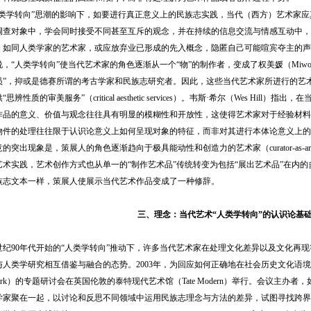
学转向”思潮的影响下，如要进行真正意义上的民族志实践，当代（西方）艺术家应
调查对象中，学会同时接受不同甚至互斥的观念，并在持续的信息交流与情感互动中，
，如同人类学家的艺术家，或应放弃业已形成的先入概念，隐匿自己可能喧宾夺主的声
，“人类学转向”使当代艺术家的角色逐渐从一个“物”的制作者，变成了权美媛（Miwon
员”，抑或是德赛所谓的考古学家和民族志研究者。因此，这些当代艺术家所进行的艺
思辨性质的审美服务”（critical aesthetic services）。韦斯·希尔（Wes Hi
作品的意义、价值与观念往往具有明显的模糊性和开放性，这使得艺术家对于经验材料
物件的处理往往限于认识论意义上如何呈现对象的特征，而非对其进行本体论意义上的
的突出现象是，策展人的角色逐渐趋向于极具能动性和创造力的艺术家（curator-as-a
艺术实践，艺术创作方式也从单一的“制作艺术品”传统转变为包括“展出艺术品”在内
族志文本一样，策展人使展示当代艺术作品变成了一种修辞。
三、理念：当代艺术“人类学转向”的认识论基
纪90年代开始的“人类学转向”推动下，许多当代艺术家在处理文化差异以及文化再
人类学研究相互借鉴与融合的态势。2003年，为回应如何正确地在社会历史文化语境
dwork）的专题研讨会在英国伦敦的泰特现代艺术馆（Tate Modern）举行。会议主办者，如阿
家聚在一起，以讨论和反思不同领域中运用民族志理念与方法的差异，试图寻找跨界协作