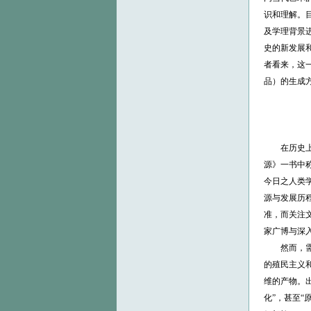
识和理解。
及学理背景进
史的新发展和
者看来，这
品）的生成
在历史上，人
源》一书中称
今日之人类
源与发展历
准，而关注
家广博与深
然而，需要
的殖民主义
维的产物。
化”，甚至“