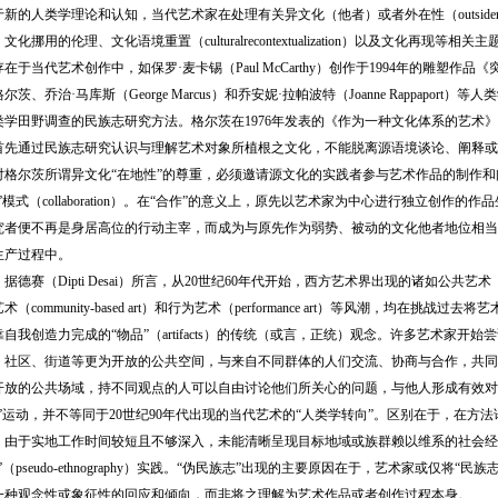
人类学理论和认知，当代艺术家在处理有关异文化（他者）或者外在性（outsider
化挪用的伦理、文化语境重置（culturalrecontextualization）以及文化再
在于当代艺术创作中，如保罗·麦卡锡（Paul McCarthy）创作于1994年的雕塑作品
茨、乔治·马库斯（George Marcus）和乔安妮·拉帕波特（Joanne Rappapo
田野调查的民族志研究方法。格尔茨在1976年发表的《作为一种文化体系的艺术》（Art as
首先通过民族志研究认识与理解艺术对象所植根之文化，不能脱离源语境谈论、阐释或
对格尔茨所谓异文化“在地性”的尊重，必须邀请源文化的实践者参与艺术作品的制作
”模式（collaboration）。在“合作”的意义上，原先以艺术家为中心进行独立创作
究者便不再是身居高位的行动主宰，而成为与原先作为弱势、被动的文化他者地位相当
生产过程中。
（Dipti Desai）所言，从20世纪60年代开始，西方艺术界出现的诸如公共艺术（publica
艺术（community-based art）和行为艺术（performance art）等风潮，均在
自我创造力完成的“物品”（artifacts）的传统（或言，正统）观念。许多艺术家
、社区、街道等更为开放的公共空间，与来自不同群体的人们交流、协商与合作，共同
开放的公共场域，持不同观点的人可以自由讨论他们所关心的问题，与他人形成有效对话
”运动，并不等同于20世纪90年代出现的当代艺术的“人类学转向”。区别在于，在方
，由于实地工作时间较短且不够深入，未能清晰呈现目标地域或族群赖以维系的社会经
”（pseudo-ethnography）实践。“伪民族志”出现的主要原因在于，艺术家或仅将
一种观念性或象征性的回应和倾向，而非将之理解为艺术作品或者创作过程本身。