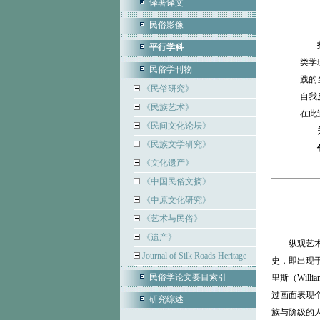
译著译文
民俗影像
平行学科
类学
民俗学刊物
践的
《民俗研究》
自我
《民族艺术》
在此
《民间文化论坛》
《民族文学研究》
《文化遗产》
《中国民俗文摘》
《中原文化研究》
《艺术与民俗》
《遗产》
纵观艺术发
Journal of Silk Roads Heritage
史，即出现于1
民俗学论文要目索引
里斯（Will
过画面表现
研究综述
族与阶级的人种