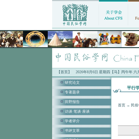
【首页】
2026年8月6日 星期四【马】丙午年 
研究论文
平行
专著题录
田野报告
首页
→
民俗
访谈·笔谈·座谈
学者评介
书评文萃