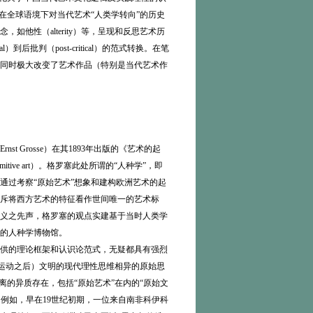
在全球语境下对当代艺术“人类学转向”的历史
他性（alterity）等，呈现和反思艺术历
批判（post-critical）的范式转换。在笔
同时极大改变了艺术作品（特别是当代艺术作
Grosse）在其1893年出版的《艺术的起
ve art）。格罗塞此处所谓的“人种学”，即
通过考察“原始艺术”想象和建构欧洲艺术的起
斥将西方艺术的特征看作世间唯一的艺术标
义之先声，格罗塞的观点实建基于当时人类学
的人种学博物馆。
供的理论框架和认识论范式，无疑都具有强烈
蒙运动之后）文明的现代理性思维相异的原始思
的异质存在，包括“原始艺术”在内的“原始文
。例如，早在19世纪初期，一位来自南非科伊科