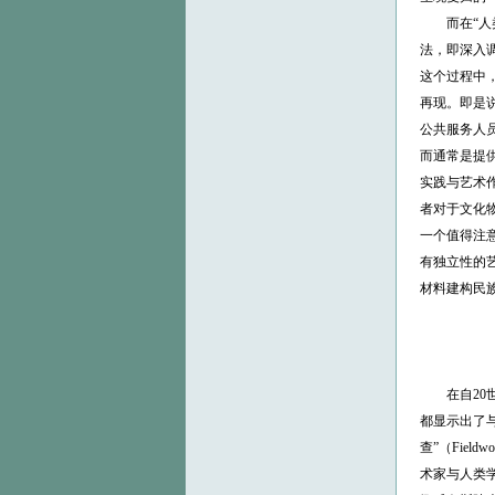
而在“人类
法，即深入
这个过程中
再现。即是说
公共服务人
而通常是提供“
实践与艺术
者对于文化
一个值得注意
有独立性的
材料建构民
在自20世
都显示出了与
查”（Fiel
术家与人类学