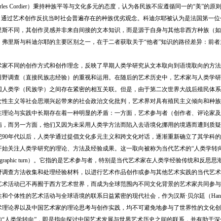
arles Cordier）秉持种族平等与文化多元的态度，认为各民族不应遵循同一的“美
通过艺术创作反抗当时社会普遍存在的种族优劣观念。科迪尔耶被认为是法国第一位创作民族志雕塑（e
里斯不同，其创作灵感并非来自间接的文本知识，而是源于自身与其他非西方种族（如
，弗里斯与科迪尔耶的主要区别之一，在于二者获取关于“他者”知识的路径差异：前
不同的创作方式和创作理念，反映了早期人类学研究从文本取向到语境取向的方法
田野调查（直接民族志经验）的重视和运用。在随后的艺术历史中，艺术家与人类学研究
国人类学（民族学）之间存在紧密的相互关联。但是，由于第二次世界大战后殖民体系
女性主义等社会思潮兴起带来的社会政治文化批判，艺术界对具有殖民主义倾向和种族
在理论与实践中长期存在着一种明显的矛盾：一方面，艺术参与者（创作者、评论家及
病，而另一方面，他们又因为未采用人类学方法而陷入去语境化挪用的境遇而遭到质疑
90年代以后，人类学通过提倡文化多元主义和跨文化对话，逐渐重新确立了其学科的
关注人类学研究的理论、方法及经验成果。这一取向被称为当代艺术的“人类学转向”（anthrop
hnographic turn）。它指的是艺术参与者，特别是当代艺术家在人类学经验传统和
野调查方法收集和处理经验材料，以进行艺术作品创作或参与其他艺术实践的当代艺术
艺术活动已不再囿于西方艺术世界，而成为全球范围内不同文化背景的艺术家共同参与
体性的艺术活动与全球语境的联系日益紧密的现代社会，作为汉斯·贝尔廷（Hans Beltin
术理论界以及中国艺术家的理论思考与创作实践，均不可避免地参与了世界性的文化创
的“人类学转向”，即是指向探讨中国艺术发展与世界艺术历史之间的联系，并有助于