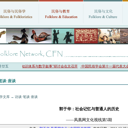
六月廿五
十四节气知识体系与数字叙事”研讨会在京召开
·中国民俗学会第十一届代表大会暨20
笔谈·座谈
学文库
→
访谈·笔谈·座谈
郭于华：社会记忆与普通人的历史
——凤凰网文化视线第5期