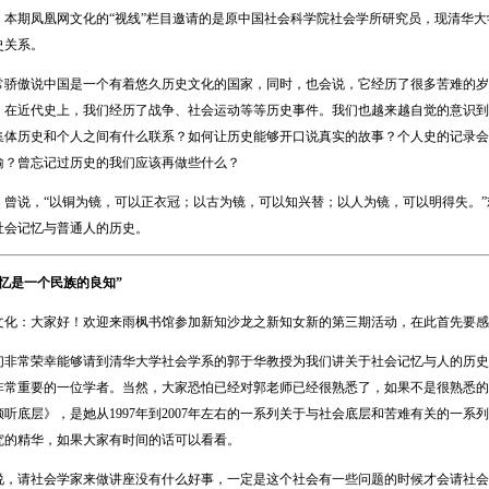
期凤凰网文化的“视线”栏目邀请的是原中国社会科学院社会学所研究员，现清华大
史关系。
傲说中国是一个有着悠久历史文化的国家，同时，也会说，它经历了很多苦难的岁
，在近代史上，我们经历了战争、社会运动等等历史事件。我们也越来越自觉的意识到
集体历史和个人之间有什么联系？如何让历史能够开口说真实的故事？个人史的记录会
喻？曾忘记过历史的我们应该再做些什么？
说，“以铜为镜，可以正衣冠；以古为镜，可以知兴替；以人为镜，可以明得失。”欢
社会记忆与普通人的历史。
记忆是一个民族的良知”
：大家好！欢迎来雨枫书馆参加新知沙龙之新知女新的第三期活动，在此首先要感谢
常荣幸能够请到清华大学社会学系的郭于华教授为我们讲关于社会记忆与人的历史
非常重要的一位学者。当然，大家恐怕已经对郭老师已经很熟悉了，如果不是很熟悉的
听底层》，是她从1997年到2007年左右的一系列关于与社会底层和苦难有关的一
究的精华，如果大家有时间的话可以看看。
请社会学家来做讲座没有什么好事，一定是这个社会有一些问题的时候才会请社会