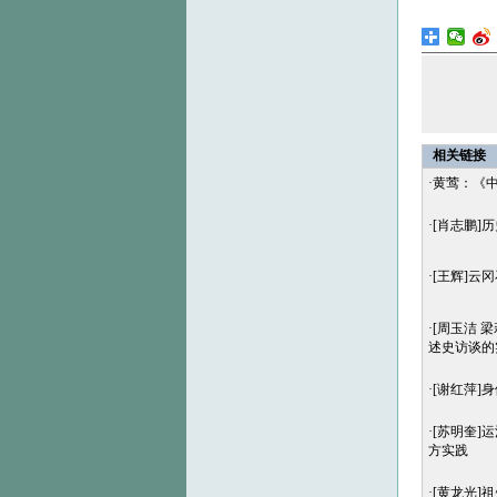
相关链接
·
黄莺：《
·
[肖志鹏]
·
[王辉]云
·
[周玉洁 
述史访谈的
·
[谢红萍]
·
[苏明奎]
方实践
·
[黄龙光]