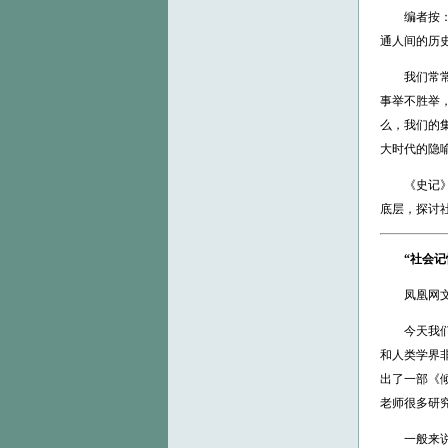
编者按：本
通人间的历
我们常常骄
事举不胜举
么，我们的
大时代的隐
《史记》曾
底层，探讨
“社会
凤凰网文化
今天我们非
和人类学界
出了一部《倾
老师很多研
一般来说，