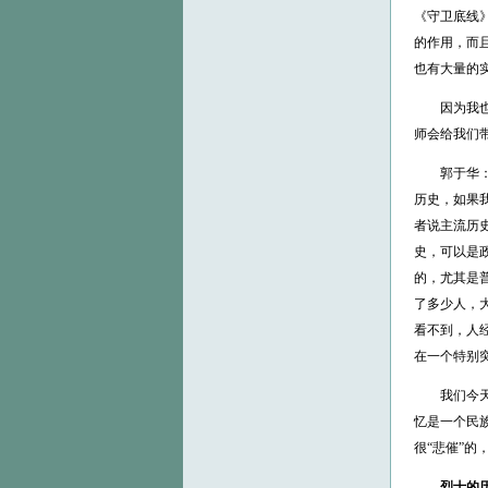
《守卫底线
的作用，而
也有大量的
因为我也是
师会给我们
郭于华：谢
历史，如果
者说主流历
史，可以是
的，尤其是
了多少人，
看不到，人
在一个特别
我们今天有
忆是一个民
很“悲催”的
烈士的