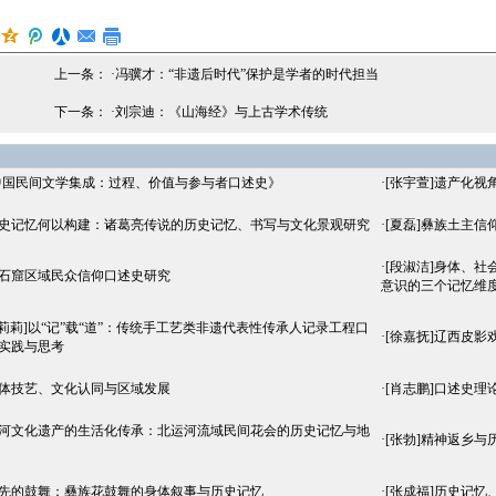
上一条： ·
冯骥才：“非遗后时代”保护是学者的时代担当
下一条： ·
刘宗迪：《山海经》与上古学术传统
中国民间文学集成：过程、价值与参与者口述史》
·
[张宇萱]遗产化
历史记忆何以构建：诸葛亮传说的历史记忆、书写与文化景观研究
·
[夏磊]彝族土主信
·
[段淑洁]身体、
冈石窟区域民众信仰口述史研究
意识的三个记忆维
梁莉莉]以“记”载“道”：传统手工艺类非遗代表性传承人记录工程口
·
[徐嘉抚]辽西皮影
实践与思考
身体技艺、文化认同与区域发展
·
[肖志鹏]口述史
运河文化遗产的生活化传承：北运河流域民间花会的历史记忆与地
·
[张勃]精神返乡
祖先的鼓舞：彝族花鼓舞的身体叙事与历史记忆
·
[张成福]历史记