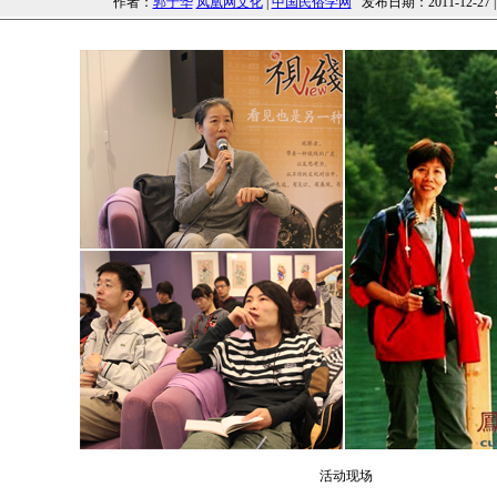
作者：
郭于华
凤凰网文化
|
中国民俗学网
发布日期：2011-12-27 
活动现场