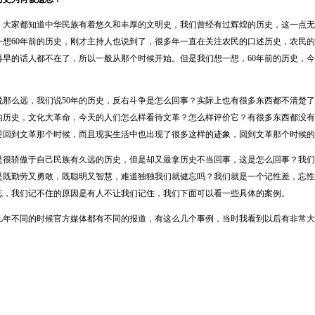
家都知道中华民族有着悠久和丰厚的文明史，我们曾经有过辉煌的历史，这一点无
一想60年前的历史，刚才主持人也说到了，很多年一直在关注农民的口述历史，农民
再早的话人都不在了，所以一般从那个时候开始。但是我们想一想，60年前的历史，
么远，我们说50年的历史，反右斗争是怎么回事？实际上也有很多东西都不清楚了
前的历史，文化大革命，今天的人们怎么样看待文革？怎么样评价它？有很多东西都没
要回到文革那个时候，而且现实生活中也出现了很多这样的迹象，回到文革那个时候的
骄傲于自己民族有久远的历史，但是却又最拿历史不当回事，这是怎么回事？我们
是既勤劳又勇敢，既聪明又智慧，难道独独我们就健忘吗？我们就是一个记性差，忘性
忘，我们记不住的原因是有人不让我们记住，我们下面可以看一些具体的案例。
不同的时候官方媒体都有不同的报道，有这么几个事例，当时我看到以后有非常大