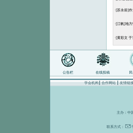
·
[苏永前]
·
[江帆]地
·
[黄彩文 
公告栏
在线投稿
民
学会机构
┃
合作网站
┃
友情链
主办：
中
联系方式：