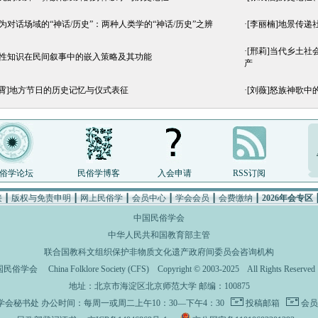
作为对话场域的“神话/历史”：两种人类学的“神话/历史”之辨
·
[李丽楠]地景传递
·
[邢莉]当代乡土
方性知识在民间叙事中的嵌入策略及其功能
产
于霄]地方节日的历史记忆与仪式表征
·
[刘薇]怒族神歌中
俗学论坛
民俗学博客
入会申请
RSS订阅
接
┃
版权与免责申明
┃
网上民俗学
┃
会员中心
┃
学会会员
┃
会费缴纳
┃
2026年会专区
中国民俗学会
中华人民共和国教育部主管
联合国教科文组织保护非物质文化遗产政府间委员会咨询机构
国民俗学会
China Folklore Society (CFS)
Copyright © 2003-2025 All Rights Rese
地址：北京市海淀区北京师范大学 邮编：100875
学会秘书处
办公时间：每周一或周二上午10：30—下午4：30
投稿邮箱
会员