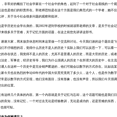
》，非常好的概括了社会学家在一个社会中的角色，起到了一个对于社会底线的一个观
且这也是他们的职责所在。郭老师恐怕是在这个方面是我们典范式的一个学者，她不仅
实评，关于当今社会很多问题的观察和批评。
学历史社会学出身的，我2002年进到学校的时候就读郭老师的文章，是关于社会记
带来很多关于苦难，关于记忆方面的话题，在这之前您先讲讲这部书。
谢大家，周末放弃休息时间来这里做一个交流和讨论。今天我们谈的这个题目是“社
我们不仔细想的话，觉得什么历史不是人的历史？实际上我们可以反思一下，可以看一
史的存在状态，我觉得不是人的历史，尤其不是普通人的历史，而是大官的历史，或者
政治史，军事史，经济史等等，我们为什么强调人的历史？在所谓大的历史中，在主流
普通人在这样一个历史中是完全销声匿迹的，他们可能会以数字的方式存在。比如说某
大家今天也在热烈的争论60年代的中国大饥荒究竟死了多少人，这个人，也是作为数
经常是以数字的方式呈现，他们没有面目，没有形象，也没有声音，所以我们今天强调
突出的位置。
这样几个具体的内容。第一个内容就是关于记忆与忘却，这个话题可能也是我们日
族的良知，没有记忆，一个对过去无论是经验教训，无论是成功的，还是苦难的东西，
，也很可耻。
历史为何被遗忘？