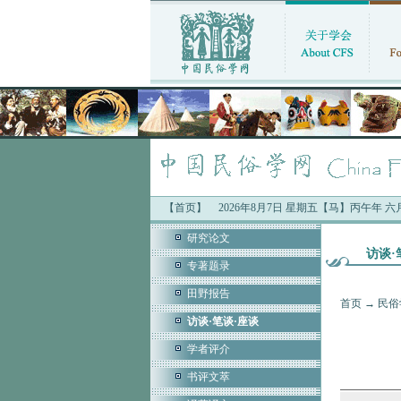
【首页】
中国民俗学会最新公告：
2026年8月7日 星期五【马】丙午年 
·“中国人的时间：二
研究论文
访谈·
专著题录
田野报告
首页
→
民俗
访谈·笔谈·座谈
学者评介
书评文萃