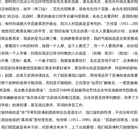
家。那时四川实业公司总经理范崇实先生喜欢昆曲，遇见俞先生，俞先生叫他去重庆唱
建议他唱老生，改学《单刀会》，范先生唱鲁肃，请俞先生找个花脸，俞先生就找我唱
庆曲社’的活动。抗战时，重庆的曲友们经常在壕沟里唱戏；余炎之在重庆时，是我给
；有时到成都大学昆曲票房开曲会。四川人对昆曲是蛮考究的。”王传蕖（1911—20
。他曾回忆教票友糊口的辛苦，说“我经俞振飞先生的第一任夫人黄蔓耘的介绍，去南
绍我去教票友，我真的是无以继三餐。在南桥教票友很苦，我的气喘病就是在那里教戏
点，整整四个小时的时间，就我一个人撑。这个人教完了，另一个人要我伴奏，吹吹唱
只有我一个人伴奏；到现在我还记得当时教的八出戏是：《折柳、阳关》《跪池》《岳
其中教《赏秋》最累。一个曲子唱完，我紧接着要吹打，实在是苦得不得了，后来教到
的昆剧传承除教授昆剧曲社票友和爱好者外，更加突出的是昆曲跨界、跨剧种的影响。
苏）剧团，后来又把周传瑛找去。为了唱苏滩混口饭吃，周传瑛还拜了苏滩的老前辈萧
拜那个剧种的老师才能演戏，否则是不能唱的。王传蕖在“仙霓社”解散后，一度搭施
求温饱，也去教京剧的票友”。沈传芷1949年后就被周信芳找去在华东戏曲研究院教
。邵传镛解放前在“海关俱乐部”京剧俱乐部教过昆曲。吕传洪甚至跨界到舞蹈，培养了
剧学校）的身段课，甚至搞过唐诗、宋词的录音工作。
特殊的是“传”字辈到苏滩剧团搭班仅仅是谋生计、混口饭吃的性质，不但没有对苏
原始低俗的“幕表戏”里经受煎熬。包传铎（1911—1996）就说：“苏剧的词章浅
。我们唱昆曲是有本子的，但苏滩没有本子，上了台就要唱；我们唱苏滩时只能慢慢向
。