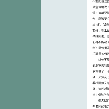
不能把他这挖
就急迫地说：
道；这就要
作。应该要在
出‘挑’。我
前推，靠近妙
琴推回去。
们都不能动
年》里曾提
兰荪是如何
姚传芗晚年
表演审美精
芗就讲了一
轻、又漂亮
看杜丽娘又
疑，这种感
法！像这种
毫无疑问，
辈老师的地