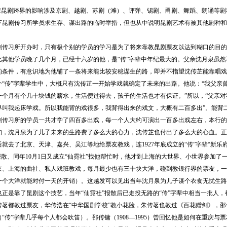
昆剧跨界的影响涉及京剧、越剧、苏剧（滩）、评弹、锡剧、甬剧、舞蹈、朗诵等剧种
下昆剧传习所学员求生存、谋出路的临时举措，但也从中说明昆剧艺术有被其他剧种和
习所开办时，只有极个别的学员的学习是为了将来靠教昆剧票友以达到糊口的目的。这
比其他学员晚了几个月，已经十六岁的他，是“传”字辈中年纪最大的。父亲沈月泉虽
的条件，有意识地为他铺了一条将来能比较安稳谋生的路，即并不指望沈传芷能靠唱戏
个“传”字辈学生中，大概只有沈传芷一开始学戏就确定了未来的出路。他说：“我父亲
一个月有个几十块钱的薪水，生活便过得去，孩子的生活也才有保证。”所以，“父亲
早叫我起床学戏。所以我能背的戏很多，我背得出来的戏文，大概有二百多出”。能背
剧传习所的学员一共才学了四百多出戏，每一个人大约可演出一百多出戏左右，本行的
知，沈月泉为了儿子未来的生路费了多么大的心力，沈传芷也付出了多么大的心血。正
就去了北京、天津、嘉兴、吴江等地给票友教戏，连1927年底成立的“传”字辈“新乐府”
报散、同年10月1日又成立“仙霓社”找他帮忙时，他才到上海的大世界、小世界参加了一
京、上海的曲社、私人戏班教戏，每月最少也有三十块大洋，碰到教银行界的票友，一
一个大洋就能对付一天的开销）。这越发可以见出当年沈月泉为儿子谋个衣食无忧生路
是靠了昆剧这个技艺，当年“仙霓社”报散后已走投无路的“传”字辈中相当一批人，
传茗都教过票友，华传浩在“中华国剧学校”教小花脸，朱传茗也教过《百花赠剑》，
“传”字辈几乎每个人都会吹笛）。邵传镛（1908—1995）曾回忆他是如何在重庆