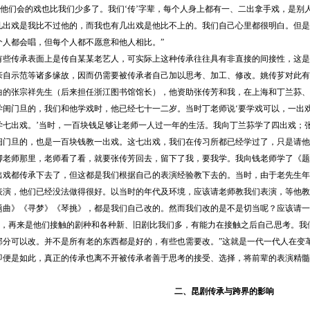
辈。他们会的戏也比我们少多了。我们‘传’字辈，每个人身上都有一、二出拿手戏，是
几出戏是我比不过他的，而我也有几出戏是他比不上的。我们自己心里都很明白。但是
个人都会唱，但每个人都不愿意和他人相比。”
传承表面上是传自某某老艺人，可实际上这种传承往往具有非直接的间接性，这是
亲自示范等诸多缘故，因而仍需要被传承者自己加以思考、加工、修改。姚传芗对此有
曲的张宗祥先生（后来担任浙江图书馆馆长），他资助张传芳和我，在上海和丁兰荪、
学闺门旦的，我们和他学戏时，他已经七十一二岁。当时丁老师说‘要学戏可以，一出戏
学七出戏。’当时，一百块钱足够让老师一人过一年的生活。我向丁兰荪学了四出戏；
闺门旦的，也是一百块钱教一出戏。这七出戏，我们在传习所都已经学过了，只是请他
卿老师那里，老师看了看，就要张传芳回去，留下了我，要我学。我向钱老师学了《题
出戏都传承下去了，但这都是我们根据自己的表演经验教下去的。当时，由于老先生年
表演，他们已经没法做得很好。以当时的年代及环境，应该请老师教我们表演，等他教
题曲》《寻梦》《琴挑》，都是我们自己改的。然而我们改的是不是切当呢？应该请一
辈高，再来是他们接触的剧种和各种新、旧剧比我们多，有能力在接触之后自己思考。
部分可以改。并不是所有老的东西都是好的，有些也需要改。”这就是一代一代人在变
即便是如此，真正的传承也离不开被传承者善于思考的接受、选择，将前辈的表演精髓
二、昆剧传承与跨界的影响