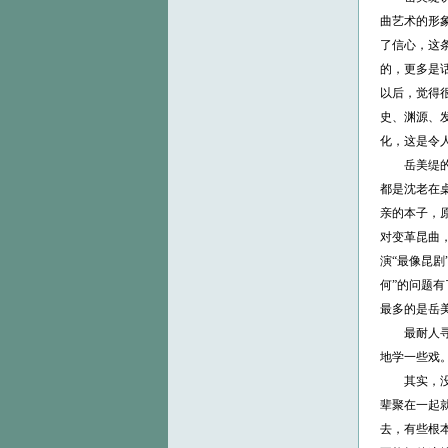
曲艺术的形
了信心，这
的，更多是
以后，觉得
史、渊源、
化，这是令
岳美缇的自
都是沈老在
亲的本子，
对变革昆曲
演“最像昆
何”的问题
最多的是岳
最耐人寻味
地学一些戏。
其实，没有让
辈聚在一起
去，有些根