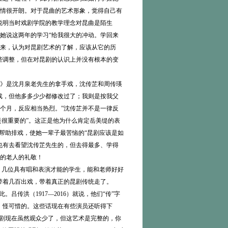
情很开朗。对于昆曲的艺术形象，觉得自己有
说明当时戏剧学院的教学理念对昆曲是陌生
她说这两年的学习“给我很大的冲动。学回来
来，认为对昆剧艺术的了解，应该从它的历
些调整，但在对昆剧的认识上并没有根本的变
》是沈月泉老先生的拿手戏，沈传芷和周传瑛
戏，但他多多少少都修改过了；我则是按我父
个月，反应相当热烈。”沈传芷并不是一律反
是很重要的”。这正是他为什么肯定岳美缇的表
帮助排戏，使她一辈子最苦恼的“昆剧应该是如
也有去看望沈传芷先生的，但去得最多、学得
的老人的礼敬！
：几位具有唱和表演才能的学生，能和老师好好
，带着几百出戏，带着真正的昆剧传统走了。
洪（1917—2016）就说，他们“传”字
，怪可惜的。这些话现在有些演员还听得下
昆剧现在虽然观众少了，但这艺术是完整的，你