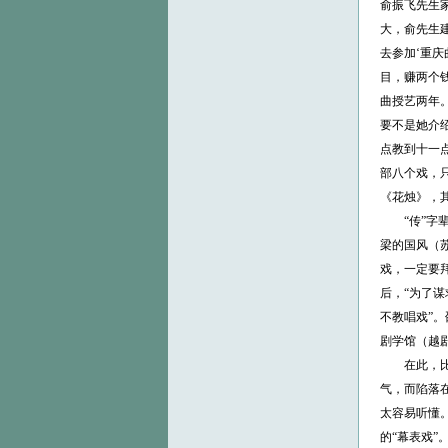
俞振飞先生
大，俞先生
去参加‘重
目，赚两个钱
曲授艺两年
要不是她介
点教到十一
部八个戏，
《花烛》，
“传”字辈
梁的国风（
戏，一定要
后，“为了谋
不教唱戏”
剧学馆（越
在此，比较
气，而陷落在
太容易听懂
的“幕表戏”