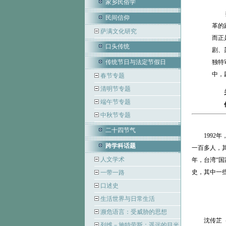
家乡民俗学
民间信仰
革的
萨满文化研究
而正
口头传统
剧、
传统节日与法定节假日
独特
中，
春节专题
清明节专题
端午节专题
中秋节专题
二十四节气
1992年
跨学科话题
一百多人，其
人文学术
年，台湾“
史，其中一
一带一路
口述史
生活世界与日常生活
濒危语言：受威胁的思想
沈传芷（19
列维－施特劳斯：遥远的目光