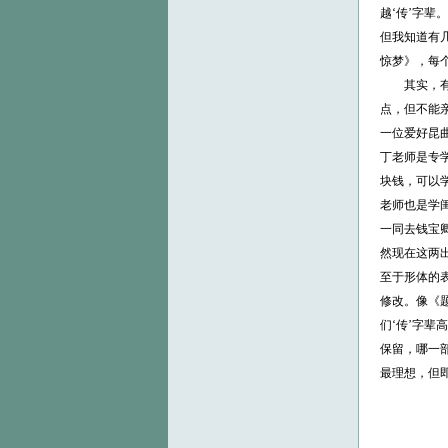
越‘传’字
但我知道有
惊梦》，每
其实，有些
点，但不能
一位爱好昆
丁老师是专
块钱，可以
老师也是学
一同去钱宝
然现在这两
至于形体的
修改。像《
们‘传’字
保留，哪一
最理想，但