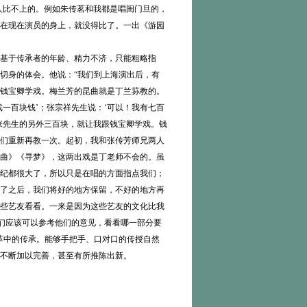
别人比不上的。例如朱传茗和我都是唱闺门旦的，
在现在演员的身上，就没得比了。一出《游园
基于传承者的年龄、精力不济，只能粗略指
切身的体会。他说：“我们到上海演出后，有
钱宝卿学戏。梅兰芳的昆曲就是丁兰荪教的。
一百块钱’；张宗祥先生说：‘可以！我有七百
张先生的另外三百块，就让我跟钱宝卿学戏。钱
们重新再教一次。起初，我和张传芳师兄两人
曲》《寻梦》，这两出戏是丁老师不会的。虽
纪都很大了，所以只是在唱的方面指点我们；
了之后，我们将好的地方保留，不好的地方再
些艺友看看。一来是因为这些艺友的文化比我
我们应该可以参考他们的意见，看看哪一部分要
革中的传承。能够手把手、口对口的传授自然
不断加以完善，甚至有所推陈出新。