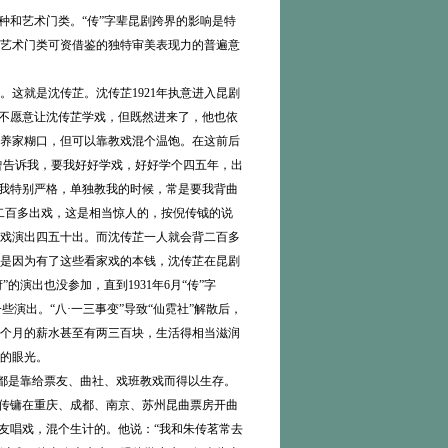
和艺术门类。“传”字辈昆剧跨界的影响是特
艺术门类可资借鉴的独特审美表现力的普遍意
就是沈传芷。沈传芷1921年执意进入昆剧
然不愿意让沈传芷学戏，但既然进来了，他也依
养家糊口，但可以靠教戏混个温饱。在这前后
曾告诉我，要我好好学戏，好好学个四五年，出
对我特别严格，单独教我的时候，常是要我背曲
二百多出戏，这是相当惊人的，按倪传钺的说
戏演出四五十出。而沈传芷一人就会背二百多
是因为有了这些看家戏的本钱，沈传芷在昆剧
的演出也没参加，直到1931年6月“传”字
些演出。“八·一三事变”导致“仙霓社”解散后，
个月的薪水甚至有两三百块，生活得相当滋润
的眼光。
都是靠给票友、曲社、戏班教戏而得以生存。
邵传镛在重庆、成都、南京、苏州昆曲票房开曲
与票友唱戏，混个生计的。他说：“我和朱传茗常去