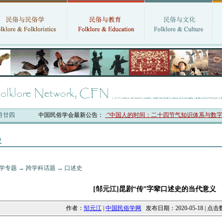
六月廿四
中国民俗学会最新公告：
·“中国人的时间：二十四节气知识体系与数字叙事”研
史
学专题
→
跨学科话题
→
口述史
[邹元江]昆剧“传”字辈口述史的当代意义
作者：
邹元江
|
中国民俗学网
发布日期：2020-05-18 | 点击