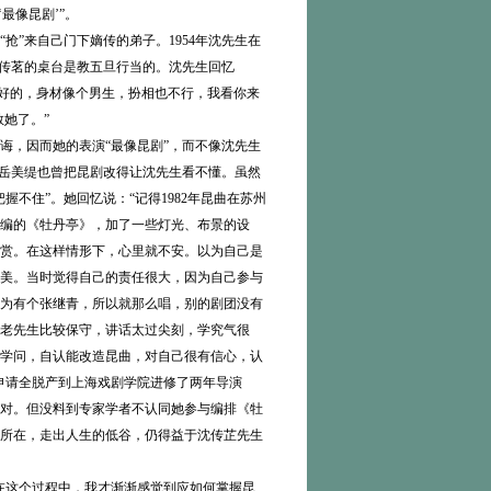
最像昆剧’”。
”来自己门下嫡传的弟子。1954年沈先生在
朱传茗的桌台是教五旦行当的。沈先生回忆
不好的，身材像个男生，扮相也不行，我看你来
她了。”
，因而她的表演“最像昆剧”，而不像沈先生
，岳美缇也曾把昆剧改得让沈先生看不懂。虽然
握不住”。她回忆说：“记得1982年昆曲在苏州
编的《牡丹亭》，加了一些灯光、布景的设
赏。在这样情形下，心里就不安。以为自己是
美。当时觉得自己的责任很大，因为自己参与
为有个张继青，所以就那么唱，别的剧团没有
老先生比较保守，讲话太过尖刻，学究气很
学问，自认能改造昆曲，对自己很有信心，认
己申请全脱产到上海戏剧学院进修了两年导演
对。但没料到专家学者不认同她参与编排《牡
所在，走出人生的低谷，仍得益于沈传芷先生
在这个过程中，我才渐渐感觉到应如何掌握昆