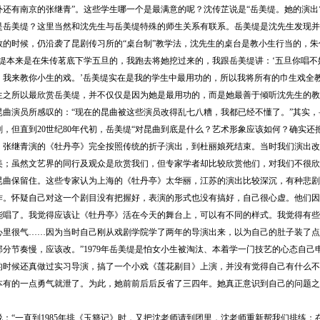
还有南京的张继青”。这些学生哪一个是最满意的呢？沈传芷说是“岳美缇。她的演出‘
美缇？这里当然和沈先生与岳美缇特殊的师生关系有联系。岳美缇是沈先生发现并“抢
教的时候，仍沿袭了昆剧传习所的“桌台制”教学法，沈先生的桌台是教小生行当的，
美缇本来是在朱传茗底下学五旦的，我跑去将她挖过来的，我跟岳美缇讲：‘五旦你唱
，我来教你小生的戏。’岳美缇实在是我的学生中最用功的，所以我将所有的巾生戏全教
所以最欣赏岳美缇，并不仅仅是因为她是最用功的，而是她最善于倾听沈先生的教诲
昆曲演员所感叹的：“现在的昆曲被这些演员改得乱七八糟，我都已经不懂了。”其实
，但直到20世纪80年代初，岳美缇“对昆曲到底是什么？艺术形象应该如何？确实还把
，张继青演的《牡丹亭》完全按照传统的折子演出，到杜丽娘死结束。当时我们演出改
美；虽然文艺界的同行及观众是欣赏我们，但专家学者却比较欣赏他们，对我们不很欣
昆曲保留住。这些专家认为上海的《牡丹亭》太华丽，江苏的演出比较深沉，有种悲剧
作。怀疑自己对这一个剧目没有把握好，表演的形式也没有搞好，自己很心虚。他们因
能唱了。我觉得应该让《牡丹亭》活在今天的舞台上，可以有不同的样式。我觉得有些
心里很气……因为当时自己刚从戏剧学院学了两年的导演出来，以为自己的肚子装了点
部分节奏慢，应该改。”1979年岳美缇是怕女小生被淘汰、本着学一门技艺的心态自
的时候还真做过实习导演，搞了一个小戏《莲花剔目》上演，并没有觉得自己有什么不
本有的一点勇气就泄了。为此，她前前后后反省了三四年。她真正意识到自己的问题之
“一直到1985年排《玉簪记》时，又把沈老师请到团里，沈老师重新帮我们排练；