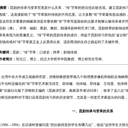
摘要：
昆剧的传承与变革究竟是什么关系，“传”字辈的想法也比较含混。建立昆剧传
路线”，这直接影响了“传”字辈面对传统的不同态度。让大多数“传”字辈最有急迫感
是这些至关重要的细腻表演是非要依赖“传”字辈耳提面命的点拨才能够让被传承者开窍
苏剧（滩）、评弹、锡剧、甬剧、舞蹈、朗诵等剧种和艺术门类。昆剧跨界的影响说
审美表现力的普遍意义。“传”字辈的昆剧传承的成功，得益于昆剧传习所包括“桌台制
剧场传戏对“传”字辈真正走上从票房出发、适应商演的生存之路起到了关键作用。
关键词：
昆剧；“传”字辈；口述史；跨界；剧场传戏
作者简介：
邹元江，博士，武汉大学哲学学院教授、博士研究生导师。
，台湾中央大学成立戏曲研究室，洪惟助教授曾带领几个助理携录像机和相机在海峡两岸
中当时还健在的“传”字辈艺术家沈传芷、邵传镛、倪传钺、郑传鉴、王传蕖、包传铎、
国家”出版社出版了洪惟助主编的《昆曲演艺家、曲家及学者访问录》，收录了这八位“
些鲜活的材料对于我们还原昆剧传习所的历史细节，尤其是一些老艺术家提出的问题，
一、昆剧传承与变革的关系
06—1994）在访谈时曾被问及“您比较得意的学生有哪几位”，他说“这些学生大