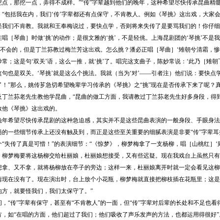
点，那挖一点，弄得不成样。”“传”字辈越到他们的晚年，这种希望尽快传承昆曲精髓的愿
“包括我在内，我们‘传’字辈都还有点保守，不肯教人。例如《琴挑》这出戏，大家会
怪我们不肯教。我就和王奉梅说过，要快点学，否则将来失传了是要骂我们的！你仔细
唱［琴曲］时做‘挑’的动作；是很文雅的‘挑’，不是轻佻。上海昆剧团的‘琴挑’不
也不会的，但是丁兰荪教过梅兰芳这出戏。怎么挑？潘必正唱［琴曲］‘雉朝兮清霜，惨
常；这是句‘双关’语，这么一推，就‘挑’了。唱完这支曲子，陈妙常说：‘此乃［雉
这句也是双关。‘琴挑’就是这么个挑法。我就（当为‘对’——引者注）他们说：要快
了！”那么，姚传芗急切希望晚辈学习传承的《琴挑》之“挑”现在是否传承下来了呢？
及丁兰荪老先生教他学昆曲，“昆曲的做工方面，我请教过丁兰荪老先生好多身段，得
教他《琴挑》这出戏的。
希望尽快传承昆剧的这种急迫感，其实并不是这些昆曲表演的一般身段、手眼身法
髓的一些细节传承上还没有触及到，而正是这些至关重要的细腻表演是非要“传”字辈
个“失传了真是可惜！”的表演细节：“《惊梦》，柳梦梅拿了一支杨柳，唱［山桃红］‘
；柳梦梅要将这杨柳交给杜丽娘，杜丽娘想接受，又有些迟疑。现在我戏台上虽然只有
想拿、又不拿，就将杨柳放在亭子的旁边；这样一来，杜丽娘离开时就一定会看见这柳
情现在没有了。现在演出时，台上放个小花瓶，柳梦梅就直接把柳枝插在花瓶里；这是
地方，就要怪我们，我们太保守了。”
“传”字辈有保守，甚至有“不肯教人”的一面，但“传”字辈对后辈的长处和不足也看
方，如“在唱的方面，他们超过了我们；他们吸收了声乐发声的方法，也都运用得很好”