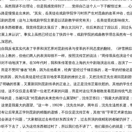
象。虽然我讲不出理论，但是我感觉得到了……觉得自己这个人一下子醒悟过来……心
条路是慢慢走出来的。”其实，岳美缇在戏剧学院学习时所产生对昆曲的改革冲动，也
话剧的思维（这与上海戏剧学院主要是以话剧教学研究有关），岳美缇受此影响很大。
很多东西都要改。我觉得昆剧太落后了，舞台太沉闷了。但后来跌过了跤以后，回过头
发展上来认识”。事实上虽然已经过去了快四十年，戏剧学院的戏曲教学理念虽然有一
人深思的。
我反省其实代表了学界和演艺界对昆剧传承与变革的不同态度的翻转。《评雪辨踪
桌台上教的，但他们两人的表演却很不一样。按照沈传芷的说法：“周传瑛虽也演这个
原封不动地演下来。在50年代时，我和朱传茗曾在上海的大中剧场演这出戏，连演了一
，而是不赞同“修改”经典，因为在他看来，经典“是经过千锤百炼的，老一辈的经验还
剧”的原因，因为岳美缇是经过盲目地变革昆剧的挫折之后，又把沈传芷先生请回昆剧团
有了明确的答案，又重新回到昆剧传承的正途上。这正是沈传芷最欣慰的。其他的学生
美缇。这不仅仅是去看望一位老艺术家的问题，而是对这位浑身都散发着昆剧传统气息
的是，当被问及“对昆曲的未来您有什么展望时”，沈传芷答曰：“我最大的愿望是
这便是我最大的愿望。”这一年，1992年，沈先生86岁。两年后，沈先生溘然长逝
后辈真正学到昆剧的精髓的遗憾，不仅仅是沈传芷有，其他“传”字辈艺术家也如此。吕传
就会谈这个问题，“大家都说过去有些好东西没有了，过去所演的很精彩的都被扔掉了
本听不下去了，认为这些东西都过时了，所以我们也不讲了”。他们最担心的就是：“