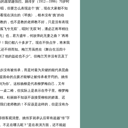
望越强烈。姚传芗（1912—1996）70岁时
唱，但要怎么表现这个‘挑’，现在大家都不知
看现在演出的《琴挑》，根本没有‘挑’的动
是我教的，也不是教的老师教不好，只是没有表现
孤飞兮无双’，唱到‘无双’时，潘必正将琴稍往
朝飞］也，君方盛年，何故弹此无妻之曲？’再将
点学！我们都八十多岁了。现在不快点学，将来我
真还不得而知。梅兰芳虽然在《舞台生活四十
到了他的益处也不少”。但梅兰芳并没有言及丁
步没有被传承，而是对最为关键的能代表昆曲
耳提面命的点拨才能够让被传承者开窍的。姚传
则为你’。这枝杨柳是代表柳梦梅自己，又年
一桌二椅，但实际上是表示在亭子里。柳梦梅
枝。杜丽娘不知该不该接受柳枝的娇羞、迟
我们老师教的！不应该是这样的，但是没有办
得很客观清楚。姚传芗就承认后辈有超越“传”字
。不足在哪儿呢？“是在表演方面，还不能超