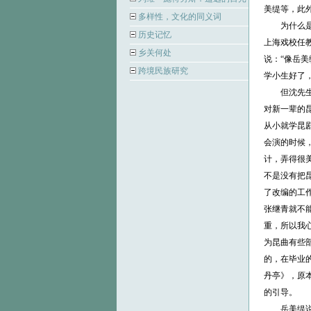
美缇等，此外
多样性，文化的同义词
为什么是岳
历史记忆
上海戏校任
乡关何处
说：“像岳
跨境民族研究
学小生好了
但沈先生之
对新一辈的
从小就学昆剧
会演的时候
计，弄得很
不是没有把
了改编的工
张继青就不
重，所以我
为昆曲有些
的，在毕业
丹亭》，原
的引导。
岳美缇说：