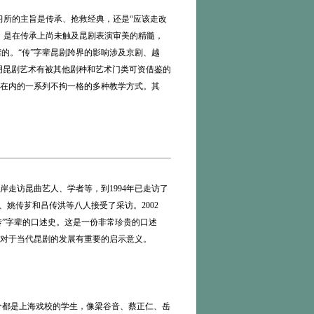
习所的主旨是传承、抢救经典，还是“应该走改
的，是在传承上尚未触及昆剧表演审美的精髓，
的。“传”字辈昆剧跨界的影响涉及京剧、越
明昆剧艺术有被其他剧种和艺术门类可资借鉴的
”在内的一系列不拘一格的多种教学方式。其
走访昆曲艺人、学者等，到1994年已走访了
姚传芗和吕传洪等八人接受了采访。2002
传”字辈的口述史。这是一份非常珍贵的口述
对于当代昆剧的发展有重要的启示意义。
部分都是上海戏校的学生，像梁谷音、蔡正仁、岳