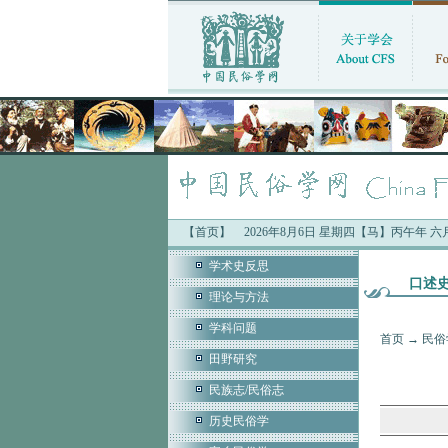
【首页】
2026年8月6日 星期四【马】丙午年 
学术史反思
口述
理论与方法
学科问题
首页
→
民俗
田野研究
民族志/民俗志
历史民俗学