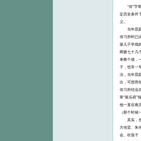
“传”字辈
定历史条件
义。
当年昆剧传
传习所时已
据儿子学戏
两拨七十几
来教个戏，
子，也常一
法，当年昆
出，可想而
传习所结业后
辈“新乐府”
他一直在南
（那个时候
其实，也正
方传芸、朱
会、吹笛子（