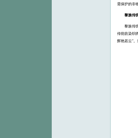
需保护的非
黎族传
黎族传
传统纺染织
辉艳若云”