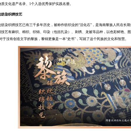
物质文化遗产名录、1个入选优秀保护实践名册。
统纺染织绣技艺
统纺染织绣技艺已有三千多年历史，被称作纺织业的“活化石”，是海南黎族人民在长
绣技艺有麻织、棉织、织锦、印染（包括扎染）、刺绣、龙被等品种，以色彩鲜艳、图
。对于没有创造文字的黎族，黎锦更像是一本“史书”，写就了这个民族的文化和智慧。