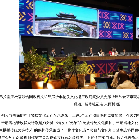
在巴拉圭亚松森联合国教科文组织保护非物质文化遗产政府间委员会第19届常会评审现
视频。新华社记者 朱雨博 摄
09年列入急需保护的非物质文化遗产名录以来，上述3个遗产项目保护成效显著，存续力
，带动当地黎族群众特别是妇女就业增收；“羌年”在羌族传统文化保护、带动当地文
国木拱桥传统营造技艺”的保护传承形成了非物质文化遗产项目与文化和自然生态协同
遗产公约》名录机制框架下首次正式实施转名录程序。上述遗产项目成功转入代表作名