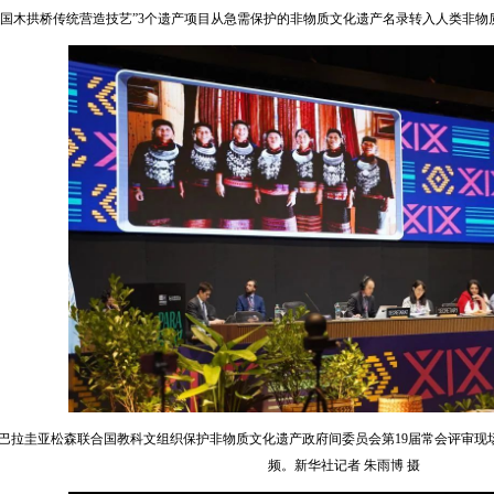
“中国木拱桥传统营造技艺”3个遗产项目从急需保护的非物质文化遗产名录转入人类非
在巴拉圭亚松森联合国教科文组织保护非物质文化遗产政府间委员会第19届常会评审现
频。新华社记者 朱雨博 摄