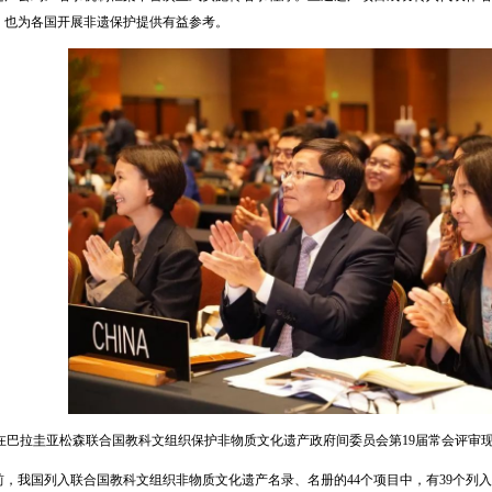
，也为各国开展非遗保护提供有益参考。
，在巴拉圭亚松森联合国教科文组织保护非物质文化遗产政府间委员会第19届常会评审现
前，我国列入联合国教科文组织非物质文化遗产名录、名册的44个项目中，有39个列