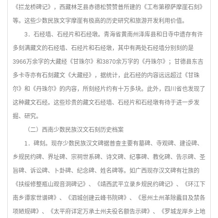
《拦龙桥碑记》，西藏林芝县赤德松赞赞普所建的《工布第穆萨摩崖石刻》
等。这些少数民族文字摩崖有极高的历史研究和旅游开发利用价值。
3
．石经墙、石经片和石经墩。青海省黄南州泽库县和日寺中遗存有许
多刻满藏文的石经墙、石经片和石经墩，其中有两处石经墙分别刻的是
3966万余字的大藏经《甘珠尔》和3870余万字的《丹珠尔》；甘德县东吉
多卡寺亦有石刻藏文《大藏经》，据统计，此石经的内容远远超过《甘珠
尔》和《丹珠尔》的内容，所刻经片约有十万多块。此外，四川省也发现了
这种藏文石经。这些珍贵的藏文石经墙、石经片和石经墩有待于进一步发
掘、研究。
（二）西南少数民族汉文石刻历史档案
1
．碑刻。现存少数民族汉文碑据普查主要有墓碑、寺观碑、建设碑、
乡规民约碑、界址碑、宗祠世系碑、诗文碑、纪事碑、教化碑、告示碑、圣
旨碑、诉讼碑、卜卦碑、纪念碑、姓名碑等。如广西现存汉文碑有壮族的
《扶绥修整瓶山观音洞碑记》、《靖西武平立录乡规民约碑记》、《环江下
南乡谭家世谱碑》、《泗城创建云峰书院碑》、《恩州土州革除蠹目及禁各
项陋规碑》、《太平府详定万承土州夫役名额告示碑》、《罗城龙岸乡上地