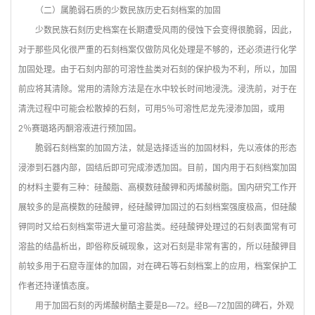
（二）属脆弱石质的少数民族历史石刻档案的加固
少数民族石刻历史档案在长期遭受风雨的侵蚀下会变得很脆弱，因此，
对于那些风化很严重的石刻档案仅做防风化处理是不够的，还必须进行化学
加固处理。由于石刻内部的可溶性盐类对石刻的保护极为不利，所以，加固
前应将其清除。常用的清除方法是在水中较长时间地浸洗。浸洗前，对于在
清洗过程中可能会松散掉的石刻，可用5％可溶性尼龙先浸渗加固，或用
2％赛璐珞丙酮溶液进行预加固。
脆弱石刻档案的加固方法，就是选择适当的加固材料，先以液体的形态
浸渗到石器内部，固结后即可完成渗透加固。目前，国内用于石刻档案加固
的材料主要有三种：硅酸脂、高模数硅酸钾和丙烯酸树脂。国内研究工作开
展较多的是高模数的硅酸钾，经硅酸钾加固过的石刻档案强度极高，但硅酸
钾同时又给石刻档案带进大量可溶盐类。经硅酸钾处理过的石刻表面常有可
溶盐的结晶析出，即俗称反碱现象，这对石刻是非常有害的，所以硅酸钾目
前较多用于石窟寺崖体的加固，对在碑石等石刻档案上的应用，档案保护工
作者还持谨慎态度。
用于加固石刻的丙烯酸树酷主要是B—72。经B—72加固的碑石，外观