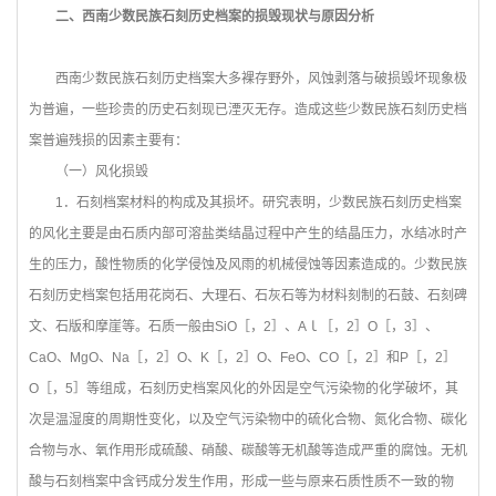
二、西南少数民族石刻历史档案的损毁现状与原因分析
西南少数民族石刻历史档案大多裸存野外，风蚀剥落与破损毁坏现象极
为普遍，一些珍贵的历史石刻现已湮灭无存。造成这些少数民族石刻历史档
案普遍残损的因素主要有：
（一）风化损毁
1
．石刻档案材料的构成及其损坏。研究表明，少数民族石刻历史档案
的风化主要是由石质内部可溶盐类结晶过程中产生的结晶压力，水结冰时产
生的压力，酸性物质的化学侵蚀及风雨的机械侵蚀等因素造成的。少数民族
石刻历史档案包括用花岗石、大理石、石灰石等为材料刻制的石鼓、石刻碑
文、石版和摩崖等。石质一般由SiO［，2］、Aｌ［，2］O［，3］、
CaO、MgO、Na［，2］O、K［，2］O、FeO、CO［，2］和P［，2］
O［，5］等组成，石刻历史档案风化的外因是空气污染物的化学破坏，其
次是温湿度的周期性变化，以及空气污染物中的硫化合物、氮化合物、碳化
合物与水、氧作用形成硫酸、硝酸、碳酸等无机酸等造成严重的腐蚀。无机
酸与石刻档案中含钙成分发生作用，形成一些与原来石质性质不一致的物