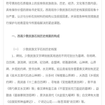
符号镌刻在石质载体上的反映各民族政治、历史、经济、文化等方面内容，
具有保存价值的原始书史铭文。西南现存少数民族石刻历史档案损毁现象十
分严重，认识与分析石刻材料的结构以及损毁因素，并采取各种有效措施进
行保护与抢救是现今所面临解决的紧迫课题。
一、西南少数民族石刻历史档案的构成
（一） 少数民族文字石刻历史档案
1
．碑刻。少数民族文字碑刻按其用途的不同可划分为墓碑、寺祠碑、
日历碑、源流碑、诗文碑、纪功碑、会盟碑、修路建桥碑、山神碑、山界
碑、乡规民约碑、焚书台碑、水文碑等。如云南省现存重要彝文碑刻有武定
县《矣木古清代石虎山神碑》、分多村《咪哩莫山界碑》、大西邑《乡规民
约碑》、南涧县《十二兽日历碑》、寻甸县《安姓籍贯源流碑》、新平县
《雨勺彝文水文碑》等；傣文碑有盈江县《干崖宣抚司刀盈廷的墓碑》、勐
腊县《曼崩寨铜顶塔碑》、景洪县清代《大勐笼九曜碑》等；白文碑有大理
《应国安邦神庙碑记》、《“词记山花——咏苍洱境”诗文碑》等。