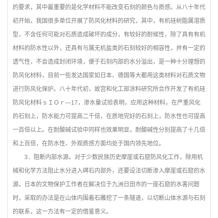
的要求，其中最重要的是化学材料不能改变石刻的颜色与质感。从八十年代
初开始，我国很多单位开展了防风化材料的研究，其中，有机硅树脂属溶质
型，不含任何可能对石质造成破坏的成分，有较好的耐候性，除了具有有机
材料的防水性以外，还具有与属无机盐类的石刻较好的相容性，并有一定的
透气性，不会造成封闭环境，便于石刻内部的水分溢出，是一种十分理想的
防风化材料，目前一些发达国家如日本、德国等大都用这类材料对石质文物
进行防风化保护。八十年代初，故宫和化工部涂料研究所合作开发了有机硅
防风化材料ｓＩＯｒ—17，渗水量试验表明，应用这种材料，在严重风化
的石刻上，防水能力可提高二千倍，在质地完好的石刻上，防水性也可提高
一百倍以上。在耐酸碱试验中同样也效果明显，耐酸碱性分别提高了十几倍
和上百倍，在防水性、外观质感方面均处于国内领先地位。
3
．阻断内部水源。对于少数民族历史摩崖或石窟防风化工作，除用机
械和化学方法阻止水分进入碑石内部外，还要设法切断渗入摩崖或石窟的水
源。日本的文物保护工作者在解决位于九洲日田市的一座石窟的水害问题
时，采取的办法是在山体内围着石雕挖了一条隧道，以切断山体水源与石刻
的联系，这一方法有一定的借鉴意义。