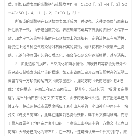
质。例如石质表层的碳酸钙与硫酸发生作用：CaCO［，3］+H［，2］SO
＝4CaSO［，4］+H［，2］O+CO［，2］↑
所形成的硫酸钙在石刻档案表面形成为一种硬壳，这种硬壳层与原来石
质性质不一致，由于温湿度变化，表层硫酸钙与其下石质的膨胀和收缩不一
致，加之空气污染物中粘附在石刻档案上的煤烟有一定的活性且有吸湿性，
能促进上述各种空气污染物对石刻档案的腐蚀，最终使石质外表层产生剥
落。无论何种原因引起的石质风化，都会使石刻文字逐渐模糊，甚至消失。
2
．风化造成的损坏。自然风化如雨水侵蚀、风吹日晒等都会对野外少
数民族石刻档案造成严重的损毁。如云南省丽江白沙西园岩脚村旁的岩壁上
曾留存有一方珍贵的纳西文《麦宗墨崖》。据明万历《云南通志》卷4记
载：“麦宗墨迹，在丽江府白沙西园岩上，是蕃字，难译其语。”所谓“麦宗墨
迹”，是当时纳西族“本方文字”哥巴文，由于历史年代久远，麦宗墨迹早已风
蚀无存。楚雄州楚雄市属罗摩哨位于哀牢山东麓的一座山神庙中原存有一块
彝文《母虎日历碑》，此碑在建国前已剥蚀残损，碑中彝文模糊难辨。而存
于景东县属者干地区东屏哀牢山的一个高峰上山神庙中的一方彝文《母虎日
历碑》大部分已风化为碎石片，在一石片上还可辨认出一个彝文“猪”字。原