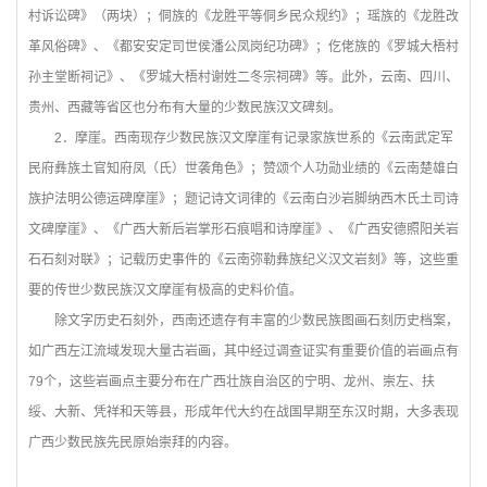
村诉讼碑》（两块）；侗族的《龙胜平等侗乡民众规约》；瑶族的《龙胜改
革风俗碑》、《都安安定司世侯潘公凤岗纪功碑》；仡佬族的《罗城大梧村
孙主堂断祠记》、《罗城大梧村谢姓二冬宗祠碑》等。此外，云南、四川、
贵州、西藏等省区也分布有大量的少数民族汉文碑刻。
2
．摩崖。西南现存少数民族汉文摩崖有记录家族世系的《云南武定军
民府彝族土官知府凤（氏）世袭角色》；赞颂个人功勋业绩的《云南楚雄白
族护法明公德运碑摩崖》；题记诗文词律的《云南白沙岩脚纳西木氏土司诗
文碑摩崖》、《广西大新后岩掌形石痕唱和诗摩崖》、《广西安德照阳关岩
石石刻对联》；记载历史事件的《云南弥勒彝族纪义汉文岩刻》等，这些重
要的传世少数民族汉文摩崖有极高的史料价值。
除文字历史石刻外，西南还遗存有丰富的少数民族图画石刻历史档案，
如广西左江流域发现大量古岩画，其中经过调查证实有重要价值的岩画点有
79个，这些岩画点主要分布在广西壮族自治区的宁明、龙州、崇左、扶
绥、大新、凭祥和天等县，形成年代大约在战国早期至东汉时期，大多表现
广西少数民族先民原始崇拜的内容。