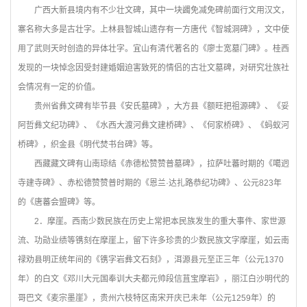
广西大新县境内有不少壮文碑，其中一块蠲免减免碑前面行文用汉文，
寨名称大多是古壮字。上林县智城山遗存有一方唐代《智城洞碑》，文中使
用了武则天时创造的异体壮字。宜山有清代著名的《廖士宽墓门碑》。桂西
发现的一块悼念因受封建婚姻迫害致死的情侣的古壮文墓碑，对研究壮族社
会情况有一定的价值。
贵州省彝文碑有毕节县《安氏墓碑》，大方县《额旺把祖源碑》、《妥
阿哲彝文纪功碑》、《水西大渡河彝文建桥碑》、《何家桥碑》、《蚂蚁河
桥碑》，织金县《明代焚书台碑》等。
西藏藏文碑有山南琼结《赤德松赞赞普墓碑》，拉萨吐蕃时期的《噶迥
寺建寺碑》、赤松德赞赞普时期的《恩兰·达扎路恭纪功碑》、公元823年
的《唐蕃会盟碑》等。
2
．摩崖。西南少数民族在历史上常把本民族发生的重大事件、家世源
流、功勋业绩等镌刻在摩崖上，留下许多珍贵的少数民族文字摩崖，如云南
禄劝县明正统年间的《镌字岩彝文石刻》，洱源县元至正三年（公元1370
年）的白文《邓川大元国奉训大夫都元帅段信苴宝摩岩》，丽江白沙明代的
哥巴文《麦宗墨崖》，贵州六枝特区南宋开庆已未年（公元1259年）的