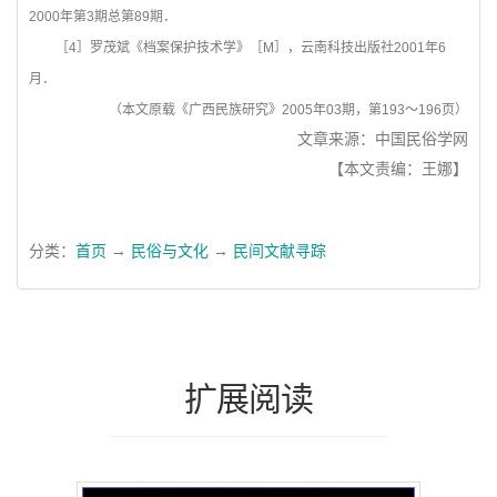
2000年第3期总第89期．
［4］罗茂斌《档案保护技术学》［M］，云南科技出版社2001年6
月．
（本文原载《广西民族研究》2005年03期，第193～196页）
文章来源：中国民俗学网
【本文责编：王娜】
分类：
首页
→
民俗与文化
→
民间文献寻踪
扩展阅读