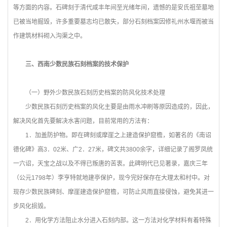
等方面的内容。石碑刻于清代咸丰年间至光绪年间，遗憾的是安氏祖茔墓地
已被当地掘毁，许多重要墓志均已散失，部分石刻档案因修礼州水堰而被当
作建筑材料砌入沟渠之中。
三、西南少数民族石刻档案的技术保护
（一）野外少数民族石刻历史档案的防风化技术处理
少数民族石刻历史档案的风化主要是由雨水冲刷等原因造成的，因此，
解决风化首先要解决水害问题，目前常用的方法有：
1
．加盖防护物。即在碑刻或摩崖之上建造保护窟檐，如著名的《南诏
德化碑》高3．02米、广2．27米，碑文共3800余字，详细记录了阁罗凤统
一六诏，天宝之战以及不得已叛唐的苦衷。此碑明代已见著录，嘉庆三年
（公元1798年）李亨特就地建亭保护，现今完好保存在大理太和村中。对
现存少数民族碑刻、摩崖建造保护窟檐，可防止风雨直接侵蚀，避免其进一
步风化损毁。
2
．用化学方法阻止水分进入石刻内部。这一方法对化学材料有着特殊