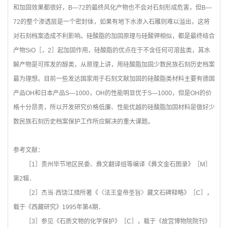
和加固效果都很好，B—72的最终风化产物也不会对石刻形成危害，但B—
72的整个渗透层是一个密封体，如果有地下水渗入石雕则难以溢出，这将
对石刻档案造成不利影响。硅酸脂的加固原理与硅酸钾相似，都是最终结合
产物SiO［，2］起加固作用，硅酸脂的优点在于不含任何可溶盐类，其水
解产物是可挥发的醇类，从原理上讲，用硅酸脂加固少数民族石刻历史档案
最为理想。目前一些发达国家用于石刻文献加固的硅酸脂类材料主要有德国
产品OH和日本产品S—1000，OH的性能明显优于S—1000，但是OH的价
格十分昂贵，所以开发研究价格低廉、性能优越的硅酸脂加固材料是做好少
数民族石刻历史档案保护工作所应解决的重大课题。
参考文献：
［1］贵州毕节地区民委、彝文翻译组等编译《彝文金石图录》［M］
第2辑．
［2］杰当·西饶江措所著《〈法王皇帝圣旨〉藏文石碑释略》［C］，
载于《西藏研究》1995年第4期．
［3］参见《石质文物的化学保护》［C］，载于《故宫博物院院刊》