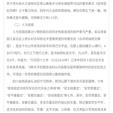
存于贵州省大方县响水区青山彝族乡与响水镇接界河边的著名彝文《妥阿哲
纪功碑》立于蜀汉年间，因年代久远和风雨侵蚀，碑石仅剩左下部一截，残
存彝文极为模糊，可辨彝文只有174字。
（二）人为损毁
人为损毁因素对少数民族石刻历史档案造成的损坏更为严重，如云南省
丽江县五区上桥头村古吊桥北半里路旁遗存有著名的《古吊桥纳西文摩
崖》，是迄今为止所发现的较早的哥巴文字迹，石壁上题刻藏文11横行，4
长行7短行。长行之下短行之旁，直书纳西标音文字，凡16字，其后直书汉
文3行，内容为：“万历四十七年（公元1619年）己未年四月十四日吉月吉
日有各修其尾。”3种文字的题铭浅刻从内容看当是修路架桥时的刻文纪念之
作。可惜这一珍贵的摩崖石刻因修公路而被炸毁。
四川省西昌县礼洲安宁河西岸，轿顶山脚下遗存安氏祖茔墓碑，计有
“清诰授武功将军安氏历代宗亲之寿域”碑、“安玉枝墓志”、“安世荣墓志”、
“安平康墓志”、“安都氏墓志”、“安绍徵墓志”等七件。其中，安世荣墓志、安
平康墓志、安都氏墓志、安龙氏墓志的内容比较丰富，除记载家世生平外，
还涉及到当时的政治、军事、太平天国、义和拳、杜文秀起义军和民族关系