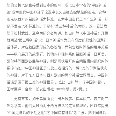
轫的契机也是直接受到日本的影响，所以日本学者的“中国神话
论”成为现代中国神话学论说中长久占据支配地位的观点。这种
观点以西方的希腊神话为标准，认为中国古代虽也产生神话，却
是不发达也不标准的。于是有“第三种神话”的命题。这一看法发
轫于松村武雄，至今为研究者称道。如白川静《中国神话》开篇
就阐述“第三种神话”说：日本神话作为具有高度组织性的国家神
话体系，对应着国家形成的各阶段，而包含着时间性的层序关系
——纵向展开的故事群。其他的神话体系如希腊神话，日耳曼、
凯尔特等西欧各民族神话，则是网状展开的空间性横向组织的体
系(神谱)。“中国神话正是与此二者相异的一种C类的分列性状态
的神话。对于东方日本与西方欧洲的两个神话世界而言，中国神
话该是属于第三类的神话世界”。(注：白川静：《中国神话》，
王孝廉译，台北：长安出版社1983年版，第2页。)
更有甚者，如王孝廉所说：出石诚彦、松本信广、森三树三
郎等学者，他们太过拘泥于西方神话的定义和理论，所以常提出
“中国是神话的不毛之地”或“中国没有神话”等主张，把中国神话