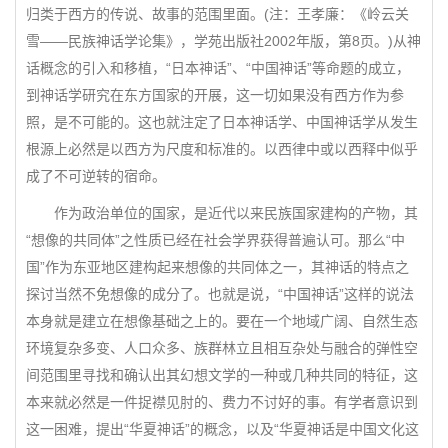
归类于西方的传说、故事的范围里面。(注：王孝廉：《岭云关
雪——民族神话学论集》，学苑出版社2002年版，第8页。)从神
话概念的引入和移植，“日本神话”、“中国神话”等命题的成立，
到神话学研究在东方国家的开展，这一切如果没有西方作为参
照，是不可能的。这也就注定了日本神话学、中国神话学从发生
根源上必然是以西方为尺度和标准的。以西律中或以西释中似乎
成了不可逆转的宿命。
作为政治单位的国家，是近代以来民族国家建构的产物，其
“想像的共同体”之性质已经在社会学界获得普遍认可。那么“中
国”作为东亚地区建构起来想像的共同体之一，其神话的特点之
探讨当然不免想像的成分了。也就是说，“中国神话”这样的说法
本身就是建立在想像基础之上的。要在一个地域广阔、自然生态
环境复杂多变、人口众多、族群林立且相互杂处与融合的弹性空
间范围里寻找和确认出其幻想文学的一种或几种共同的特征，这
本来就必然是一件捉襟见肘的、费力不讨好的事。有学者意识到
这一困难，提出“华夏神话”的概念，以及“华夏神话是中国文化这