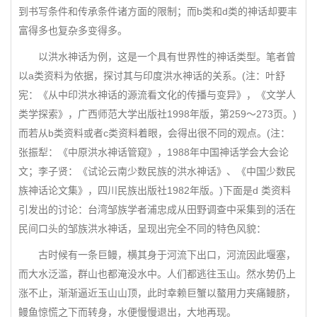
到书写条件和传承条件诸方面的限制；而b类和d类的神话却要丰
富得多也复杂多变得多。
以洪水神话为例，这是一个具有世界性的神话类型。笔者曾
以a类资料为依据，探讨其与印度洪水神话的关系。(注：叶舒
宪：《从中印洪水神话的源流看文化的传播与变异》，《文学人
类学探索》，广西师范大学出版社1998年版，第259～273页。)
而若从b类资料或者c类资料着眼，会得出很不同的观点。(注：
张振犁：《中原洪水神话管窥》，1988年中国神话学会大会论
文；李子贤：《试论云南少数民族的洪水神话》、《中国少数民
族神话论文集》，四川民族出版社1982年版。)下面是d 类资料
引发出的讨论：台湾邹族学者浦忠成从田野调查中采集到的活在
民间口头的邹族洪水神话，呈现出完全不同的特色风貌：
古时候有一条巨鳗，横其身于河流下出口，河流因此堰塞，
而大水泛滥，群山也都淹没水中。人们都逃往玉山。然水势仍上
涨不止，渐渐逼近玉山山顶，此时幸赖巨蟹以螯用力夹痛鳗脐，
鳗鱼惊慌之下而转身，水便慢慢退出，大地再现。