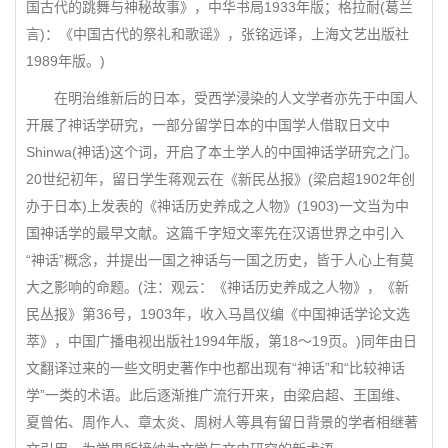
国古代的跳舞与神秘故事》，中华书局1933年版；格拉耐(葛兰
言)：《中国古代的祭礼和歌谣》，张铭远译，上海文艺出版社
1989年版。)
在明治维新后的日本，受西学浸染的人文学者亦先于中国人
开展了神话学研究，一部分留学日本的中国学人借取日文中
Shinwa(神话)这个词，开启了本土学人的中国神话学研究之门。
20世纪初年，留日学生蒋观云在《新民丛报》(梁启超1902年创
办于日本)上发表的《神话历史养成之人物》(1903)一文当为中
国神话学的最早文献。这篇千字短文率先在汉语世界之中引入
“神话”概念，并提出一国之神话与一国之历史，皆于人心上有莫
大之影响的命题。(注：观云：《神话历史养成之人物》，《新
民丛报》第36号，1903年，收入马昌仪编《中国神话学论文选
萃》，中国广播电视出版社1994年版，第18～19页。)同年由日
文翻译过来的一些文明史著作中也都出现有“神话”和“比较神话
学”一类的术语。此后逐渐推广流行开来，由梁启超、王国维、
夏曾佑、周作人、章太炎、周树人等具有留日背景的学者相继著