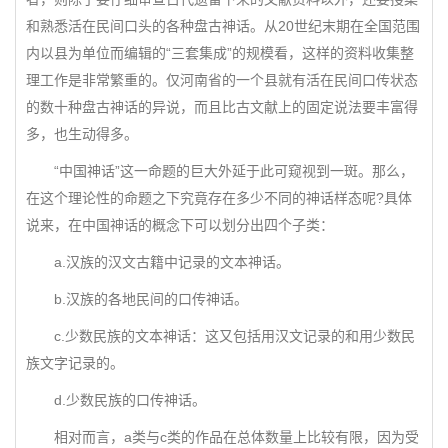
和熟悉活在民间口头的各种盘古神话。从20世纪末期在全国范围
内以县为单位而编辑的“三套集成”的规模看，这样的资料收集整
理工作是非常繁重的。仅河南省的一个县就有活在民间口传状态
的数十种盘古神话的异说，而且比古文献上的固定说法要丰富得
多，也生动得多。
“中国神话”这一命题的巨大外延于此可窥视到一斑。那么，
在这个理论性的命题之下究竟存在多少不同的神话样态呢?具体
说来，在中国神话的概念下可以划分出四个子类：
a.汉族的汉文古籍中记录的文本神话。
b.汉族的各地民间的口传神话。
c.少数民族的文本神话：这又包括用汉文记录的和用少数民
族文字记录的。
d.少数民族的口传神话。
相对而言，a类与c类的作品在总体数量上比较有限，因为受