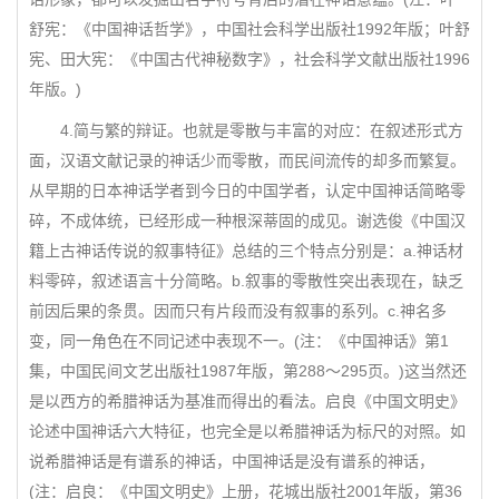
舒宪：《中国神话哲学》，中国社会科学出版社1992年版；叶舒
宪、田大宪：《中国古代神秘数字》，社会科学文献出版社1996
年版。)
4.简与繁的辩证。也就是零散与丰富的对应：在叙述形式方
面，汉语文献记录的神话少而零散，而民间流传的却多而繁复。
从早期的日本神话学者到今日的中国学者，认定中国神话简略零
碎，不成体统，已经形成一种根深蒂固的成见。谢选俊《中国汉
籍上古神话传说的叙事特征》总结的三个特点分别是：a.神话材
料零碎，叙述语言十分简略。b.叙事的零散性突出表现在，缺乏
前因后果的条贯。因而只有片段而没有叙事的系列。c.神名多
变，同一角色在不同记述中表现不一。(注：《中国神话》第1
集，中国民间文艺出版社1987年版，第288～295页。)这当然还
是以西方的希腊神话为基准而得出的看法。启良《中国文明史》
论述中国神话六大特征，也完全是以希腊神话为标尺的对照。如
说希腊神话是有谱系的神话，中国神话是没有谱系的神话，
(注：启良：《中国文明史》上册，花城出版社2001年版，第36