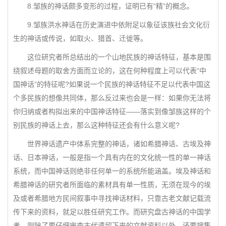
8.邹族的神话颇多变形的过程，证明已有“精”的概念。
9.邹族洪水神话在历史演进中依附足以象征该族社会文化衍
生的神话或传说，如取火、猎首、迁徙等。
这位研究者所总结出的一个山地民族的神话特征，基本是围
绕叙述母题的取舍方面而立论的，这在何种程度上可以代表“中
国神话”的特征呢?如果说一个民族的神话特征不足以代表中国这
个多民族的想像共同体，那么反过来也会是一样：如果你无法将
你归纳或者构拟出来的中国神话特征——落实到像邹族这样的个
别民族的神话上去，那么这种特征还会有什么意义呢?
世界神话遗产中体系完整的神话，诸如希腊神话、古埃及神
话、日本神话，一般是指一个具有内在的文化统一性的单一神话
系统，而中国神话则绝非任何单一的系统所能涵盖。埃及神话和
希腊神话的研究者所面临的素材具有单一性质，无须在现今的埃
及或者希腊地方民间叙事中寻找神话材料，只靠古老文献记载流
传下来的资料，就足以胜任研究工作。而研究盘古神话的中国学
者，则除了要仔细审查古代遗留下来的文献资料以外，还要搜集