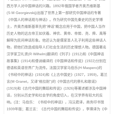
西方学人对中国神话的兴趣。1892年俄国学者齐奥杰维斯基
(S·M·Georgievskij)出版了世界上第一部研究中国神话的专著
《中国人的神话观与神话》。作为研究中国先秦史的历史学博
士，齐奥杰维斯基率先把“神话”概念应用于中国，把中国人当作
历史人物的远古帝王如伏羲、神农、黄帝、帝喾、尧、舜、禹等
解释为民间神话形象。他还认为是儒家圣人孔子利用这些神话人
物，把他们改造成指导人们社会生活的历史理想人物。德国著名
汉学家卫礼贤(R·Wilhelm)翻译的《列子》(1912)和《中国神话
故事集》(1914)和倭讷编译的《中国神话和传说》(1922)分别在
德语和英语世界广为流传。法国汉学家马伯乐(H·Maspero)的
《书经中的神话》(1924)和《上古中国史》(1927，1959)，葛兰
言(M·Granet，又译“格拉耐”)的《中国古代的祭礼和歌谣》
(1919)和《古代中国的舞蹈和传说》(1926)等著述都涉及中国神
话，分别从历史学和社会学的角度切入，在汉学界有较大的反
响。(注：马伯乐：《书经中的神话》，冯沅君译，商务印书馆
1939年版；葛兰言：《古代中国的舞蹈和传说》，李璜译为《中