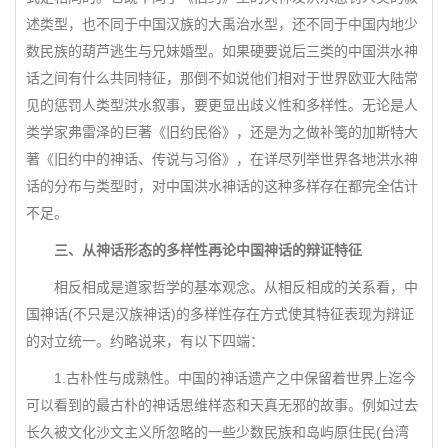
述类型，也不同于中国汉族的大禹治水型，还不同于中国内地少
数民族的葫芦逃生与兄妹婚型。如果硬要说后三类的中国洪水神
话之间有什么共同特征，那倒不如说他们相对于世界欧亚大陆常
见的惩罚人类型洪水叙事，要更显出歧义性和多样性。无论是人
类学家弗雷泽的巨著《旧约民俗》，还是为之做补笺的加斯特大
著《旧约中的神话、传说与习俗》，在详尽列举世界各地洪水神
话的分布与类型时，对中国洪水神话的这种多样存在都完全估计
不足。
三、从神话形态的多样性再论中国神话的辩证特征
相反相成是道家哲学的基本观念。从相反相成的关系看，中
国神话(不只是汉族神话)的多样性存在方式使其特征表现为辩证
的对立统一。约略说来，有以下四端：
1.古朴性与成熟性。中国的神话遗产之中保留着世界上迄今
可以看到的最古朴的神话思维样态和天真无邪的故事。例如过去
长久被文化沙文主义所忽略的一些少数民族和岛屿原住民(台湾