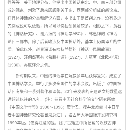
性等等。关于地理分布，他提出中国神话由北、中、南三部分组
成的观点，刺激了后来顾颉刚关于东、西两部分组成的新论点。
在具体神话的分类和解说方面，本书由于是首创之作，没有多少
先例成说可以依循，所以可以说独创见解较多。相形之下，黄石
的《神话研究》、谢六逸的《神话学ABC》、林惠祥的《神话
论》三部书，除了后者略涉及中国神话外，基本上仍属译介的性
质。除此以外，赵景深译有哈特兰德的《神话与民间故事》
(1927)、汪倜然著有《希腊神话》(1927)、方壁著《北欧神话》
(1930)，亦属译介之例。
新时期以来，中国的神话学在沉寂多年后获得复兴，成立了
中国神话学会，举行了多次全国性的学术会议，出版了《中国神
话》专集和一系列著作和译著。20年来发表的专题论文的数量远
远超过以往的70年。(注：参看中国社会科学院文学研究所编
《中国文学年鉴》1990～1996；贺学君、樱井龙彦编《中日学
者中国神话研究论著目录总汇》，名古屋大学国际开发研究科
1999年版。)值得注意的是，除了古籍之中所记载的汉族古神