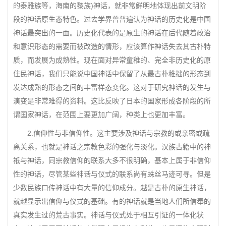
的泰雅族等，海南的黎族)神话，就非常鲜明地体现出前文明阶
段的神话原生态特色。过去学界曾普遍认为神话的历史化是中国
神话最突出的一面。历史化代表的是原生的神话在后代随着政治
和意识形态的需要而被改造的情形，应该算作神话失去其古朴特
质，而发展为成熟性。现在面对异常童稚的、完全非历史化的原
住民神话，我们只能说中国神话中保留了从最古朴稚拙的形态到
发达成熟的形态之间的丰富样态变化。这对于研究神话的发生与
演变是非常难得的资料。这比反映了日本的国家形成各阶段的所
谓国家神话，在范围上要更加广阔，种类上也更加丰富。
2.信仰性与非信仰性。这主要涉及神话与宗教的或亲密或疏
离关系，也就是神话之宗教色彩的强化与淡化。汉族古籍中的神
祗与神话，同宗教信仰的联系大多不很明确，基本上属于非信仰
性的神话，尽管某些神话与仪式的联系尚有蛛丝马迹可寻。但是
少数民族口传神话中有大量的信仰成分。越是古朴的原生神话，
就越显示出信仰与仪式的基础。有的神话就是当地人们所信奉的
真实发生过的荒古事实。神话与仪式处于相互引证的一体化状