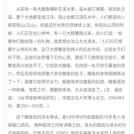
从前有一条大鳗鱼横卧在溪水里，溪水被它堵塞，就到处泛
滥。整个大地都变成汪洋。高山也都沉浸在水中，人们都逃向八
顿郭努山(玉山)。但是这时水势仍然继续上涨，快到达山顶的时
候，人们正在忧心忡忡，有一只大螃蟹跑过来，向人们说：“如
果你们能给我一份礼物，我愿想办法让大水退去。”人们问它想
要什么样的礼物，这只大螃蟹走到烤火的妇女中间，注视女子们
的下阴，这些妇女弄懂了它的心意，便拔下几根阴毛交给它，螃
蟹就高兴地走开了。它找到大鳗鱼，先找到一处可供它藏身的洞
穴，然后先轻轻地用螯爪夹住鳗鱼的肚子，鳗鱼的身体稍微转动
了一下，接着它就用尽全力，狠狠地夹住鳗鱼的肚脐，鳗鱼感到
一阵剧痛，惊慌之中，便翻转身体，大水就流走了。(注：浦忠
成：《台湾邹族神话研究》，中国文化大学博士论文，1994年6
月，第292～293页。)
这个鳗鱼型的洪水神话，是1990年8月由邹族的70岁老人汤
保福口述的。 两种叙述之间有详略之别，发水的原因与退水的方
式是相同的。它既不同于《旧约》型的天神发洪水惩罚人类的叙