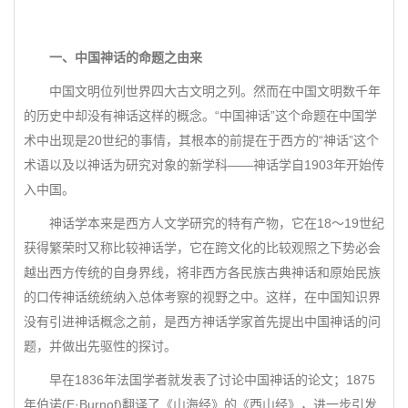
一、中国神话的命题之由来
中国文明位列世界四大古文明之列。然而在中国文明数千年
的历史中却没有神话这样的概念。“中国神话”这个命题在中国学
术中出现是20世纪的事情，其根本的前提在于西方的“神话”这个
术语以及以神话为研究对象的新学科——神话学自1903年开始传
入中国。
神话学本来是西方人文学研究的特有产物，它在18～19世纪
获得繁荣时又称比较神话学，它在跨文化的比较观照之下势必会
越出西方传统的自身界线，将非西方各民族古典神话和原始民族
的口传神话统统纳入总体考察的视野之中。这样，在中国知识界
没有引进神话概念之前，是西方神话学家首先提出中国神话的问
题，并做出先驱性的探讨。
早在1836年法国学者就发表了讨论中国神话的论文；1875
年伯诺(E·Burnof)翻译了《山海经》的《西山经》，进一步引发