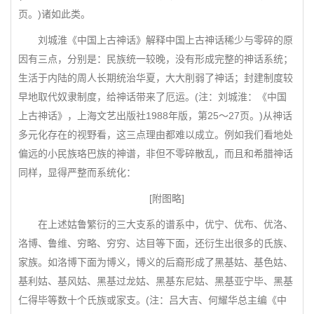
页。)诸如此类。
刘城淮《中国上古神话》解释中国上古神话稀少与零碎的原
因有三点，分别是：民族统一较晚，没有形成完整的神话系统；
生活于内陆的周人长期统治华夏，大大削弱了神话；封建制度较
早地取代奴隶制度，给神话带来了厄运。(注：刘城淮：《中国
上古神话》，上海文艺出版社1988年版，第25～27页。)从神话
多元化存在的视野看，这三点理由都难以成立。例如我们看地处
偏远的小民族珞巴族的神谱，非但不零碎散乱，而且和希腊神话
同样，显得严整而系统化：
[附图略]
在上述姑鲁繁衍的三大支系的谱系中，优宁、优布、优洛、
洛博、鲁维、穷略、穷穷、达目等下面，还衍生出很多的氏族、
家族。如洛博下面为博义，博义的后裔形成了黑基姑、基色姑、
基利姑、基风姑、黑基过龙姑、黑基东尼姑、黑基亚宁毕、黑基
仁得毕等数十个氏族或家支。(注：吕大吉、何耀华总主编《中