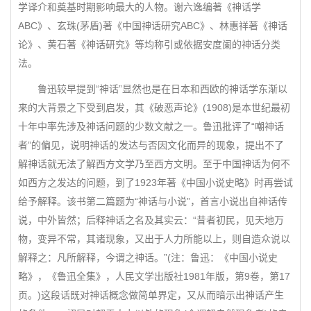
学译介和奠基时期影响最大的人物。谢六逸编著《神话学
ABC》、玄珠(茅盾)著《中国神话研究ABC》、林惠祥著《神话
论》、黄石著《神话研究》等均称引或依据安度阑的神话分类
法。
鲁迅较早提到“神话”显然也是在日本和西欧的神话学东渐以
来的大背景之下受到启发，其《破恶声论》(1908)是本世纪最初
十年中率先涉及神话问题的少数文献之一。鲁迅批评了“嘲神话
者”的偏见，说明神话的发达与否因文化而异的现象，提出不了
解神话就无法了解西方文学乃至西方文明。至于中国神话为何不
如西方之发达的问题，到了1923年著《中国小说史略》时再尝试
给予解释。该书第二篇题为“神话与小说”，首言小说出自神话传
说，中外皆然；后释神话之名及其实云：“昔者初民，见天地万
物，变异不常，其诸现象，又出于人力所能以上，则自造众说以
解释之：凡所解释，今谓之神话。”(注：鲁迅：《中国小说史
略》，《鲁迅全集》，人民文学出版社1981年版，第9卷，第17
页。)这段话既对神话概念做简单界定，又从而暗示出神话产生