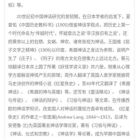
俗》等。
20世纪初中国神话研究的发轫期，在日本学者的启发下，夏
曾佑《中国历史教科书》(1905)借鉴神话学观点，把历史上第一
个时代命名为“传疑时代”，怀疑盘古之说“非汉族旧有之说”，还
把黄帝以上的包牺、女娲、神农、诸帝皆视为神话。王国维《屈
子文学之精神》(1906)以印度、希腊神话之发达为参照，说明产
生了《庄子》、《列子》的南方文化在想像力上远过北方。蔡元
培翻译日本井上圆了所著《妖怪学讲义录》共六册，侧重从心理
学方面解说神怪产生的原理；周作人翻译了英国人类学家根据荷
马史诗创作的神怪小说《红星佚史》，至40年代又翻译了《希腊
神话》、《希腊的神与英雄》等，还写有《童话略论》、《神话
与传说》、《神话的辩护》、《习俗与神话》等文章，在传播西
欧的神话学知识，改变国人对神话的蔑视方面卓有成效。《红星
佚史》的作者之一安度阑(Andrew Lang, 1844～1913，后译为
安德鲁·兰)为英国著名神话学理论家，著有《习俗与神话》、
《神话、仪式和宗教》、《神话学》等论著，成为早期中国神话