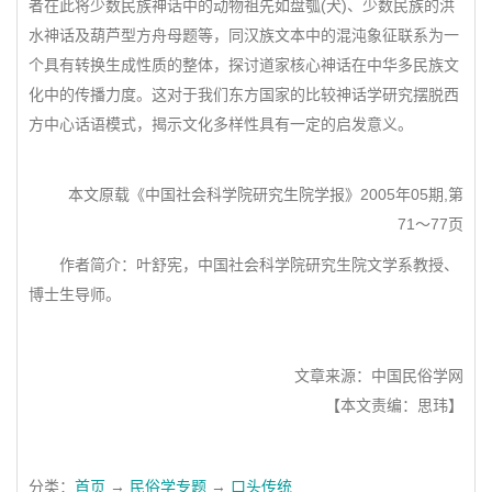
者在此将少数民族神话中的动物祖先如盘瓠(犬)、少数民族的洪
水神话及葫芦型方舟母题等，同汉族文本中的混沌象征联系为一
个具有转换生成性质的整体，探讨道家核心神话在中华多民族文
化中的传播力度。这对于我们东方国家的比较神话学研究摆脱西
方中心话语模式，揭示文化多样性具有一定的启发意义。
本文原载《中国社会科学院研究生院学报》2005年05期,第
71～77页
作者简介：叶舒宪，中国社会科学院研究生院文学系教授、
博士生导师。
文章来源：中国民俗学网
【本文责编：思玮】
分类：
首页
→
民俗学专题
→
口头传统