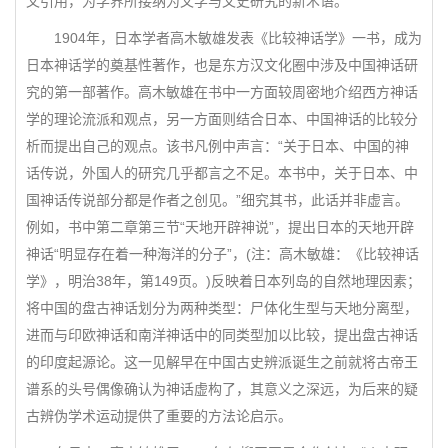
文引用，为学界所接纳为文学与文史研究的新术语。
1904年，日本学者高木敏雄发表《比较神话学》一书，成为
日本神话学的奠基性著作，也是东方汉文化圈中涉及中国神话研
究的第一部著作。高木敏雄在书中一方面较周密地介绍西方神话
学的理论流派和观点，另一方面则结合日本、中国神话的比较分
析而提出自己的观点。该书凡例中声言：“关于日本、中国的神
话传说，外国人的研究几乎都言之不足。本书中，关于日本、中
国神话传说部分都是作者之创见。”细究其书，此话并非虚言。
例如，书中第二章第三节“天地开辟神说”，提出日本的天地开辟
神话“明显存在着一种海洋的分子”，(注：高木敏雄：《比较神话
学》，明治38年，第149页。)反映着日本列岛的自然地理因素；
将中国的盘古神话划分为两种类型：尸体化生型与天地分离型，
进而与印欧神话和南洋神话中的同类型加以比较，提出盘古神话
的印度起源论。这一见解早在中国古史辨派诞生之前就将古帝王
谱系的头号偶像确认为神话虚构了，其意义之深远，为后来的疑
古辨伪学术运动提供了重要的方法论启示。