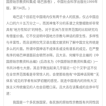
国原始宗教资料集成·珞巴族卷》，中国社会科学出版社1999年
版，第734页。)
珞巴这个目前在中国境内仅有两千余人的民族，仅占中国总
人口的六十五万分之一，而其神鬼不分的系谱之完整细致却非常
具有“地方性知识”的特色，对于亚洲乃至世界范围的比较研究均
有借鉴价值。它不仅说明中国地方宗教与神话的原生性、多样性
与丰富性，而且说明仅凭汉语古籍文献资料了解中国文化传统是
多么的片面。所谓中国神话不成体系或没有谱系的成见，在严整
有序的珞巴神谱面前会顿然冰释。吕大吉、何耀华总主编的《中
国原始宗教资料丛编》(后改名为《中国原始宗教资料集成》)一
书共28卷七大册，其总字数加起来几乎接近一亿个汉字!这不仅
在全世界范围看是非常惊人的，会使那些抱有“中国神话简略”“无
体系”成见的学者有如梦初醒的感觉，就连中国境内的持有大汉
族主义传统偏见的人也会目瞪口呆。吕大吉在该集成的总序中写
道：
我国是一个多民族国家，各民族的原始性宗教既有共同性因