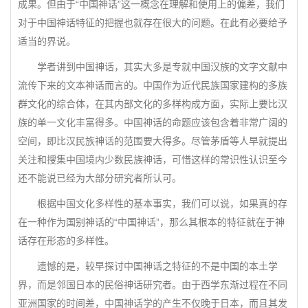
成果。但由于“中国神话”这一概念在理解和使用上的偏差，我们
对于中国神话特征的把握也就存在很大的问题。在此有必要给予
适当的界说。
学者讲到中国神话，其实大多是专就中国汉族的文字文献中
流传下来的文本神话而言的。中国作为近代民族国家建构的多族
群文化的综合体，在其内部文化的多样构成方面，实际上要比汉
族的单一文化丰富得多。中国神话的命题应该包含着非常广阔的
空间，即比汉民族神话的范围要大得多。尽管茅盾等人早就提出
关注和搜集中国境内少数民族神话，可惜这样的常识性认识至今
还不能说已经为大部分研究者所认可。
根据中国文化多样性的基本事实，我们可以说，如果真的存
在一种作为国别神话的“中国神话”，那么其根本的特征就在于神
话存在形态的多样性。
遗憾的是，较早探讨中国神话之特征的不是中国的本土学
界，而是邻国日本的民俗神话研究者。由于西学东渐过程在不同
亚洲国家的时间差，中国神话学的产生不仅晚于日本，而且其发