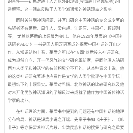
的条件——初民对超于人力以外的现象(今谓超自然现象者)的自
造解释。这一观点反映了人类学派通常的神话观点之影响。
同时关注到神话问题，并写出研究中国神话的专文或专著的
先驱者还有茅盾、周作人、梁启超、江绍原、林惠祥、顾颉刚
等， 尤其以茅盾的功绩最为突出。 他在1929年发表的《中国神
话研究ABC 》一书是国人用汉语写成的探索中国神话的开山之
作。从知识结构上看，茅盾之所以在“五四”以后投入神话研究，
成为卓然自立、开一代风气的文学研究革新家，是同他深入钻研
西方人类学和神话学的有益积累分不开的。从某种意义上说，他
的这类神话研究著述也应看作是文学的人类学批评在中国学坛上
最初结下的丰硕果实。茅盾对希腊、北欧神话的比较研究以及他
对未开化民族神话知识的了解反过来成就了他作为中国首位神话
学家的功业。
在神话理论方面，茅盾书中提到的问题还有中国神话的地理
分布格局、神话是短篇小说之开端、先秦子书如《庄子》、《韩
非子》等亦保留着神话片段、少数民族神话的搜集与研究之重要