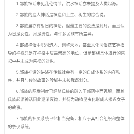
1.邹族神话未见乱伦情节，洪水神话亦未提及人类起源。
2.邹族的造人神话是神造和土生、树生的综合说。
3.邹族虽亦有射日的神话，但最主要的说法是射月，而且认
为日是女性，月是男性，与许多民族有所差异。
4.邹族神话中职司造人、调整天地，甚至文化习俗技艺等指
导的神祗只是在神格中居最崇高的地位，但是邹族具体进行的祭
祀中并未成为祭祀的对象。
5.邹族神话的讲述在传统社会有一定的自成体系的内在秩
序，并且与传说故事的畛域并未被截然划分。
6.邹族的图腾制度已经随氏族的融入于部落中而瓦解，而其
氏族起源神话因此逐渐衰微，并衍为动植昆虫化形成人接近女子
的故事。
7.邹族的神灵系统已经相当完备，相应于其社会组织和整体
的祭仪系统。