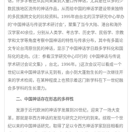
话，许多学者还从民间采集到大量口传神话，尤其是在众多的少
数民族地区流传的神话作品，从而给中国的神话学建设带来独特
的多民族跨文化的比较资料。1995年由台北的汉学研究中心举办
的“中国神话与传说学术研讨会”，聚集了当今大陆、港台和海外
汉学家40余位，分别从人类学、考古学、历史学、民俗学、宗教
学和文学等角度考察中国神话的特性与传承分布，其中有多篇论
文专论台湾原住民的神话，显示了中国神话学日趋多学科化和国
际化的走向。(注：参看汉学研究中心印行的《中国神话与传说
学术研讨会论文集》，台北，1996年。)这次会议可以看成一个
世纪以来中国神话学从无到有，由小到大蓬勃生长的一次继往开
来的学术检阅，在某种程度上也预示着这门新学科在下一世纪融
合多学科的生长潜力。
二、中国神话存在形态的多样性
发源于近代欧洲的神话学发展到20世纪，迎来了一场大变
革，那就是非西方神话的发现与研究之时代的到来。综观一个世
纪以来的中国神话研究，取得了足以令西方神话学家刮目相看的