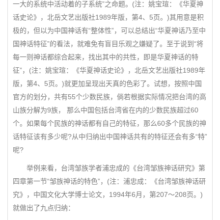
一大的系统中活动着的子系统”之命题。(注：姚宝瑄：《华夏神
话史论》，北岳文艺出版社1989年版，第4、5页。)其用意是积
极的，但以为中国神话有“整体性”，可以总结出“华夏神话乃至中
国神话特征”的看法，就难免有盲目乐观之嫌疑了。至于说到“将
每一则神话都综合起来，找出其中的共性，即是华夏神话的特
征”，(注：姚宝瑄：《华夏神话史论》，北岳文艺出版社1989年
版，第4、5页。)就更加呈现出天真的色彩了。试想，按照中国
官方的划分，共有55个少数民族，倘若根据实际情况把台湾的高
山族分解为9族， 那么中国包括台湾省在内的少数民族超过60
个。如果每个民族的神话都有自己的特征，那么60多个民族的神
话特征该有多少呢?从中归纳出中国神话共有的特征还会有多“特”
呢?
举例来看，台湾邹族学者浦忠成的《台湾邹族神话研究》第
四章第一节“邹族神话的特色”，(注：浦忠成：《台湾邹族神话研
究》，中国文化大学博士论文，1994年6月，第207～208页。)
就做出了九点归纳：