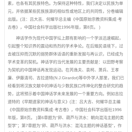
素，也各有其民族特色。为保持这种特性，我们决定以民族为单
元，并依据某些民族族源的相似性或地区上的共同性，分卷编辑
出版。(注：吕大吉、何耀华总主编《中国原始宗教资料集成·考
古卷》，中国社会科学出版社1996年版，第8页。 )
神话学作为现代中国学坛上颇有影响的一个学派迅速崛起，
引起整个知识界的震动和热烈的学术争论。在后殖民语境下，过
去被压抑而沉默的弱势群体话语的重新发掘与再认识，已经成为
学术变革的契机。神话学的当代发展的主要贡献是：以田野考察
为契机的中国神话再发现运动。在芮逸夫、袁柯、萧兵、王孝
廉、伊藤清司、吉拉道特(N.J.Girardot)等中外学人那里，我们已
经看到将汉族文献中的神话与少数民族口传神化的整合研究的趋
势，这将预示着中国神话学未来发展的一个重要方向。例如吉拉
道特的《早期道家的神话与意义》(注：吕大吉、何耀华总主编
《中国原始宗教资料集成·考古卷》，中国社会科学出版社1996
年版，第8页。 )第6章题为“卵、葫芦与洪水：朝向混沌主题的类
型学”；第7章题为“卵、葫芦与洪水：混沌主题的神话基型”，作