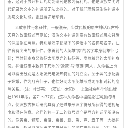
态，这对于展开神话的功能研究是极为有利的。也是汉族文明时
代记录为文本的神话所无法比拟的。对于我们理解原生性神话本
质与文化功能，更显得弥足珍贵。
3.故事性与象征性。一般说来，少数民族的原生神话以古朴
天真的故事叙述而见长；汉族文本神话则富有故事叙述层次背后
的深层象征寓意。特别是汉字记录下的神话中的名称与名字，往
往含有突出的象征性。像善射的大英雄“羿”的名字本身就象征弓
箭；而射箭本身又象征太阳发光的特征等，隐喻着羿的太阳神身
份。神话叙事中致羿于死地的“逢蒙”与“寒浞”两人，从命名上也
可以看出分别是太阳发光与发热特征的对立面。至于羿的原配妻
子嫦娥，作为月宫仙子，也恰好同太阳英雄形成阴阳相对转的隐
喻关系。(注：叶舒宪：《英雄与太阳》，上海社会科学院出版
社1991年版，第71～77页。)这种从命名中埋藏象征寓意的特
点，使汉族古神话研究具有了通过象形汉字符号所获得的透视角
度和潜在信息。这样的独一无二的符号遗产是西方神话学所没有
的。像黄帝、颛顼、帝俊、帝喾、鲧、禹、壹、壶子等一大批神
话形象，都可以发掘出名字符号背后的潜在神话意蕴。(注：叶