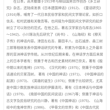
在日本，高木敏雄于1913年与柳田国男合作创办《乡土研
究》杂志，还陆续发表《日本建国神话》(1912)、《童话研究》
(1916)等，哺育了一代日本民俗学家和民间文学理论家，如折口
信夫、松村武雄和关敬吾等。也间接为中国民间文学研究的起步
树立了可以效仿的范式。在他之后，著名汉学家白鸟库吉(1865
～1942)、小川琢治先后研究了《尚书》、《山海经》和《穆天
子传》的神话内容。津田左右吉、藤田丰八、出石诚彦、森三树
三郎等相继发表中国神话研究的专著，积累为中国本土之外最丰
厚的亚洲神话学传统。从20世纪后期来看，在神话学方面后来居
上的日本学者有：侧重于考古和历史素材的林巳奈夫，著有《殷
中期以来的鬼神》(1970)、《汉代的神》(1975)；侧重于中国神
话通论的贝冢茂树， 著有《中国的神话》(1971)、《中国神话的
起源》(1973)、《英雄的诞生》(1976)；侧重于比较研究，尤其
是中国少数民族神话比较的伊藤清司，著有《日本神话与中国神
话》(1979)、《南部中国的民间说话》(1967)等；侧重于神话与
古文字及民俗研究的白川静，著有《中国神话》(1975)、《山海
经中的鬼神世界》(1986)、《甲骨文的世界》和《中国古代民