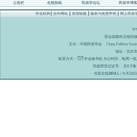
公告栏
在线投稿
民俗学论坛
民俗学博
学会机构
┃
合作网站
┃
友情链接
┃
版权与免责申明
┃
网上民俗
中
联合国教科文组织
主办：
中国民俗学会
China Folklore Soci
地址：北京市海
联系方式：
学会秘书处
办公时间：每周一或周
民政部登记证书
京ICP备1
当前在线
2054
人 | 今天访问