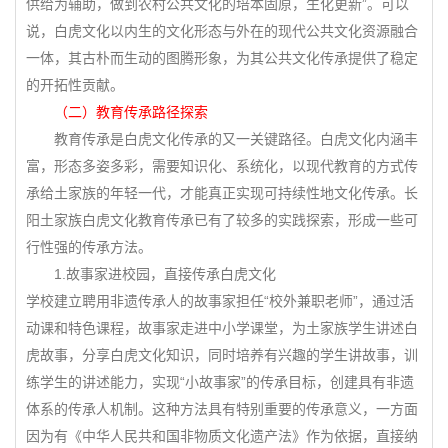
供给为辅助，做到农村公共文化的培本固原，生化更新”。可以
说，白虎文化以内生的文化形态与外在的现代公共文化资源融合
一体，其古朴而生动的图腾形象，为其公共文化传承提供了稳定
的开拓性贡献。
（二）教育传承路径探索
教育传承是白虎文化传承的又一关键路径。白虎文化内涵丰
富，形态多姿多彩，需要知识化、系统化，以现代教育的方式传
承给土家族的年轻一代，才能真正实现可持续性地文化传承。长
阳土家族白虎文化教育传承已有了较多的实践探索，形成一些可
行性强的传承方法。
1.故事家进校园，直接传承白虎文化
学校建立聘用非遗传承人的故事家担任“校外兼职老师”，通过活
动课和特色课程，故事家走进中小学课堂，为土家族学生讲述白
虎故事，分享白虎文化知识，同时培养有兴趣的学生讲故事，训
练学生的讲述能力，实现“小故事家”的传承目标，创建具有非遗
体系的传承人机制。这种方法具有特别重要的传承意义，一方面
因为有《中华人民共和国非物质文化遗产法》作为依据，直接纳