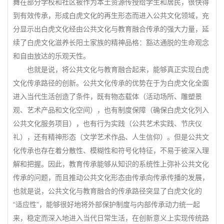
舞在部分学校和社区被作为本土资源传授给学生和居民，很快得
到有效传承，形成白虎文化的再生形态而进入公共文化领域，充
分显示出白虎文化经由公共文化与教育融合传承的强大力量，延
续了白虎文化滋养长阳土家族的精神品格：豁达通脱的生命观念
和自由放达的乐观天性。
也就是说，将公共文化与教育融合起来，能够真正实现白虎
文化传承路径的创新。公共文化传承的优势在于为白虎文化全面
进入当代生活创造了条件，既有物态载体（活动场所、雕塑景
观、艺术产品和文化空间），也有制度保障（确保白虎文化列入
公共文化服务项目），也有行为实践（公共艺术实践、节庆仪
礼），还有精神形态（文学艺术作品、人生信仰）。但是公共文
化传承也存在着分散性、模糊性和符号化特征，不易于被深入理
解和把握。因此，教育传承能够从知识的系统性上弥补公共文化
传承的问题，而且推动公共文化形态由传承向传承传播的发展，
也就是说，公共文化与教育融合的传承路径突显了白虎文化的
“适应性”，能够很好地将外部保护制度与内部传承动力统一起
来，稳定而深入地进入当代日常生活，在创新意义上实现传统路