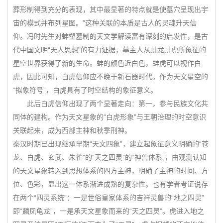
葬形制得到充分的表现，其中最显著的特点就是使墓穴呈现出宇
宙的模式并布列星图。”这种关联的本质是古人的灵魂升天信
仰。冯时先生对蚌塑墓制的天文学解读富有深刻的启发性，是古
代中国文明“天人思想”的有力证据，墓主人从蚌龙蚌虎所象征的
星空世界获得了新的生命。蚌的颜色近白色，蚌虎可以视作白
虎，因此可知，白虎信仰应不晚于新石器时代。作为天文星空的
“拟象符号”，白虎具有了时空结构的象征意义。
此后白虎信仰出现了两个显著走向：第一，参与民族文化共
同体的建构。作为天文星象的“白虎形象”与王朝治理的时空意识
关联起来，成为西部主神和秋季刑神。
秦汉时期已出现继承早期“天文四象”，建立起象征意义明确的“苍
龙、白虎、玄武、朱雀”的“天之四灵”的“神兽体系”，由观测认知
的天文星象转入到思想体系的四方主神，明确了主神的时间、方
位、色彩，显出这一体系渐进成熟的复杂性。也有学者考证说存
在两个“四灵系统”：一是世俗皇家体系的吉祥灵兽的“地之四灵”
即“麟凤龟龙”，一是承天文星象而来的“天之四灵”。虎进入地之