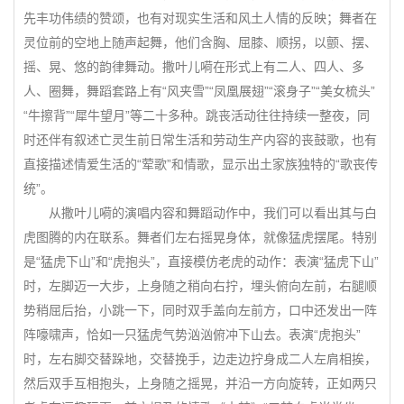
先丰功伟绩的赞颂，也有对现实生活和风土人情的反映；舞者在
灵位前的空地上随声起舞，他们含胸、屈膝、顺拐，以颤、摆、
摇、晃、悠的韵律舞动。撒叶儿嗬在形式上有二人、四人、多
人、圈舞，舞蹈套路上有“风夹雪”“凤凰展翅”“滚身子”“美女梳头”
“牛擦背”“犀牛望月”等二十多种。跳丧活动往往持续一整夜，同
时还伴有叙述亡灵生前日常生活和劳动生产内容的丧鼓歌，也有
直接描述情爱生活的“荤歌”和情歌，显示出土家族独特的“歌丧传
统”。
从撒叶儿嗬的演唱内容和舞蹈动作中，我们可以看出其与白
虎图腾的内在联系。舞者们左右摇晃身体，就像猛虎摆尾。特别
是“猛虎下山”和“虎抱头”，直接模仿老虎的动作：表演“猛虎下山”
时，左脚迈一大步，上身随之稍向右拧，埋头俯向左前，右腿顺
势稍屈后抬，小跳一下，同时双手盖向左前方，口中还发出一阵
阵嚎啸声，恰如一只猛虎气势汹汹俯冲下山去。表演“虎抱头”
时，左右脚交替跺地，交替挽手，边走边拧身成二人左肩相挨，
然后双手互相抱头，上身随之摇晃，并沿一方向旋转，正如两只