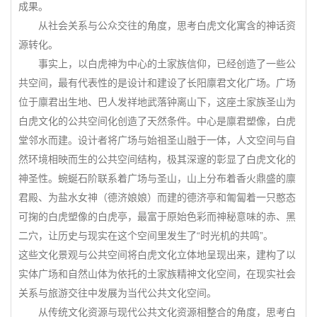
成果。
从社会关系与公众交往的角度，思考白虎文化寓含的神话资
源转化。
事实上，以白虎神为中心的土家族信仰，已经创造了一些公
共空间，最有代表性的是设计和建设了长阳廪君文化广场。广场
位于廪君出生地、巴人发祥地武落钟离山下，这座土家族圣山为
白虎文化的公共空间化创造了天然条件。中心是廪君塑像，白虎
堂邻水而建。设计者将广场与始祖圣山融于一体，人文空间与自
然环境相映而生的公共空间结构，极其深邃的彰显了白虎文化的
神圣性。蜿蜒石阶联系着广场与圣山，山上分布着香火鼎盛的廪
君殿、为盐水女神（德济娘娘）而建的德济亭和匍匐着一只憨态
可掬的白虎塑像的白虎亭，最富于原始色彩而神秘意味的赤、黑
二穴，让历史与现实在这个空间里发生了“时光机的共鸣”。
这些文化景观与公共空间将白虎文化立体地呈现出来，建构了以
实体广场和自然山体为依托的土家族精神文化空间，在现实社会
关系与旅游交往中发展为当代公共文化空间。
从传统文化资源与现代公共文化资源相整合的角度，思考白