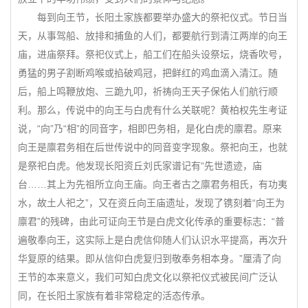
每到向王节，长阳土家族都要举办盛大的祭祀仪式。节日当
天，从事驾船、放排和捕鱼的人们，都要航行到清江两岸的向王
庙，进庙祭拜。祭祀仪式上，船工们在船头设祭坛，烧香吹号，
勇猛的男子割断鸡喉或掐破鸡冠，把鲜红的鸡血滴入清江。随
后，船上鸣鞭放炮、三跪九叩，祈祷向王天子保佑人们航行顺
利。那么，传说中的向王与白虎有什么关联呢？黄柏权先生考证
说，“向”乃“相”的同音字，相即巴务相，是化白虎的廪君。原来
向王是廪君务相在后世传说中的同音变字现象。祭祀向王，也就
是祭祀白虎。他发现长阳资丘刘氏家谱记有“先世遗迹，庙
台……其上为先祖所立向王庙。向王者古之廪君务相氏，有功夷
水，故土人祀之”，又在资丘向王庙遗址，发现了镌刻着“向王为
廪君”的残碑，由此可证向王节是白虎文化传承的重要标志：“普
遍敬奉向王，这实际上是白虎信仰随人们认识水平提高，再次升
华复原的结果。即从信仰白虎复归到敬奉务相本身。”厘清了向
王节的本来意义，我们可知白虎文化以祭祀仪式被民间广泛认
同，在长阳土家族有着非常稳定的活态传承。