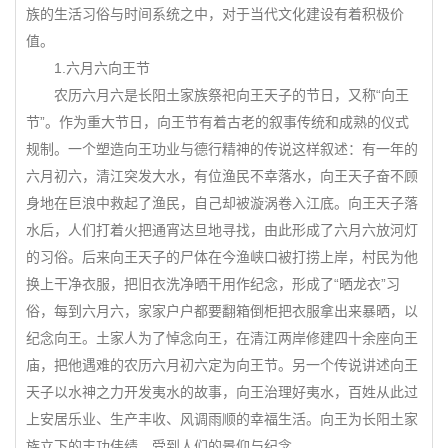
族的生活习俗与时间系统之中，对于当代文化建设有着积极价
值。
1.六月六向王节
农历六月六是长阳土家族祭祀向王天子的节日，又称“向王
节”。作为重大节日，向王节有着古老的叙事传统和成熟的仪式
规制。一个塑造向王功业与德行精神的传说这样叙述：有一年的
六月初六，清江突发大水，有位渔民不幸落水，向王天子奋不顾
身地在巨浪中救起了渔民，自己却被漩涡卷入江底。向王天子落
水后，人们打着火把通宵达旦地寻找，由此形成了六月六放河灯
的习俗。后来向王天子的尸体在今渔峡口被打捞上岸，村民为他
换上干净衣服，把旧衣洗净晒干用作纪念，形成了“晒龙衣”习
俗，每到六月六，家家户户都要翻箱倒柜把衣服拿出来暴晒，以
纪念向王。土家人为了悼念向王，在清江两岸修建四十余座向王
庙，把他遇难的农历六月初六定为向王节。另一个传说讲述向王
天子以水神之力开发夷水的故事，向王治理好夷水，百姓从此过
上安居乐业、生产丰收、风调雨顺的幸福生活。向王为长阳土家
族立下的丰功伟绩，受到人们的景仰与纪念。