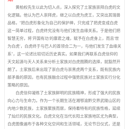
黄柏权先生以此为切入点，深入探究了土家族崇拜白虎的文
化逻辑。他认为巴人崇拜虎，继之以白虎为虎王，又突出其瑞兽
品格，“把白虎形象化为自己的保护神，只完成了把虎变成白虎
这一简单过程，白虎终究没有与他们发生血缘关系。于是他们把
智慧无穷，将‘开国有功’的廪君之魂，赋予在白虎身上，而且‘世
为白虎’，白虎终于与巴人的首领合二为一，与他们发生了血缘关
系”，这一论述比较切近历史真实。如果我们再联系白虎信仰的
天文起源与天人关系来分析土家族对白虎图腾的选择，就豁然开
朗了。土家族后来出现了崇白虎与崇黑虎两个支系，既有民族内
部矛盾的原因，也有民族融合过程中强势民族对土家族实行分化
策略的原因。
白虎信仰凝练了土家族鲜明的民族精神，形成了强大的民族
向心力与生命力。作为一个长期生活在湘鄂渝黔交界武陵山区的
内地少数民族，土家族聚族而居，保持着特有的民族性格，延续
了灿烂的民族文化。白虎文化在当代长阳土家族地区尤为典型，
白虎图像遍布于各种文化空间和生活领域，无论节日仪式，还是