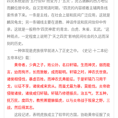
四灵系统是因“五行信仰”而变为了“五灵”，虎占据麟的西方地位
而麟位居中央。自汉至明清时期，“四灵的内容顺着主辅两条线
索传承下来。一条是主线，在社会上层和民间广泛应用，这就是
麟凤龟龙；另一条辅线主要在道教、神话传说和民间信仰中传
承，这就是一般称作‘四灵神君’的青龙、白虎、朱雀、玄武。”这
种观点，一定程度上说明了“天之四灵”影响民间社会的久远而深
刻的历史。
一种体现是虎族很早就进入了正史之中。《史记·十二本纪·
五帝本纪》载：
黄帝者，少典之子，姓公孙，名曰轩辕。生而神灵，弱而能
言，幼而徇齐，长而敦敏，成而聪明。轩辕之时，神农氏世衰。
诸侯相侵伐，暴虐百姓，而神农氏弗能征。于是轩辕乃习用干
戈，以征不享，诸侯咸来宾从。而蚩尤最为暴，莫能伐。炎帝欲
侵陵诸侯，诸侯咸归轩辕。轩辕乃修德振兵，治五气，艺五种，
抚万民，度四方，教熊罴貔貅貙虎，以与炎帝战于阪泉之野，三
战，然后得其志。
这段记述，表明虎族成立了较早的方国，协助黄帝征服了炎