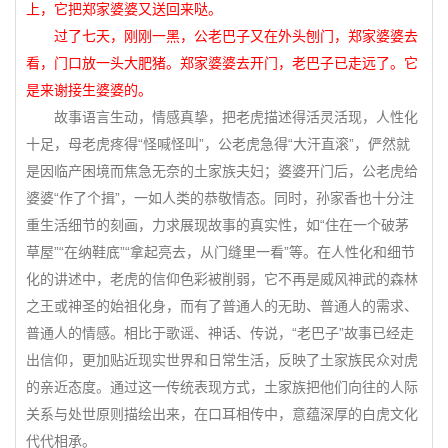
上，它把郑家婆婆又送回来哒。
过了七天，刚刚一黑，公老巴子又在外头刨门，郑家婆婆去
看，门口放一头大肥猪。郑家婆婆去开门，老巴子已走远了。它
是来谢接生婆婆的。
故事语言生动，情感真挚，把老虎描述得活灵活现，人性化
十足，母老虎疼得“怪喊怪叫”，公老虎急得“大汗直滚”，俨然就
是因临产困境而焦急无奈的土家族夫妇；婆婆开门后，公老虎给
婆婆“作了个揖”，一如人类的恭敬情态。同时，孙家香也十分注
重生活细节的刻画，力求展现故事的真实性，如“住在一个破茅
草屋”“在纳鞋底”“拿起亮去，从门缝里一看”等。在人性化和细节
化的讲述中，老虎的信仰色彩被削弱，它不再是威风神武的森林
之王或神圣的始祖化身，而有了普通人的无助、普通人的需求、
普通人的情感。相比于歌谣、神话、传说，“老巴子”故事已经走
出信仰，更加贴近现实世界和日常生活，反映了土家族民众对虎
的亲近态度。通过这一传统表现方式，土家族把他们向往的人际
关系与处世原则描绘出来，在口耳相传中，意蕴深厚的白虎文化
代代相承。