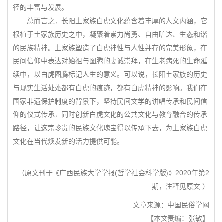
径的丰富与发展。
总而言之，长阳土家族白虎文化蕴含着丰厚的人文内涵，它
根植于土家族历史之中，凝聚着崇力尚勇、自由旷达、生态和谐
的民族精神。土家族塑造了白虎神性与人性并存的完美形象，在
民间信仰中表达对始祖与图腾的虔诚崇拜，在生老病死的生命延
续中，以白虎图腾标记人生的意义。可以说，长阳土家族的历史
与现实生活处处都有白虎的痕迹，都有白虎精神的影响。我们在
国家非遗保护制度的背景下，坚持民间文学的讲唱传承和民间信
仰的仪式传承，同时创新白虎文化的公共文化与教育融合的传承
路径，让这宗珍贵的民族文化瑰宝得以传承下去，为土家族白虎
文化在当代焕发新的活力提供可能。
（原文刊于《广西民族大学学报(哲学社会科学版)》2020年第2
期，注释见原文 ）
文章来源：中国民俗学网
【本文责编：张敏】