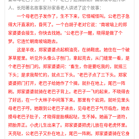
人、长阳著名故事家孙家香老人讲述了这个故事：
一个母老巴子发作了，生不下来，它怪喊怪叫。公老巴子急
得大汗直滚的，昏死了。一个白胡子老对它说：“南坡垴上的郑
家婆婆会接生，你快去找她。”公老巴子一醒，晓得是做了个
梦。它连忙朝南坡垴跑去。
这是半夜，郑家婆婆点起桐油亮，在纳鞋底。她住在一个破
茅草屋里。听见外头像么子刨门，拿起亮去，从门缝里一看，是
个老巴子刨门的。郑家婆婆问：“畜生，你是要吃我的，就摇三
下头；是求我帮忙的，就点三下头。”老巴子点了三下头。郑家
婆婆把门打开，老巴子给她作了个揖，就扑在地上，尾巴一阵
刷。郑家婆婆就骑在老巴子背上。老巴子一飞的起来，不晓得去
了好远，在一个大林子中间落下来。那里有个岩洞，就听见里头
母老巴子哼。她跟到公老巴子进去，见母老巴子气尽临危，她去
摸母老巴子肚子，才晓得是胎横起哒，生不掉。她画了一道符，
把胎弄正。小虎儿生出来了。郑家婆婆把虎儿放在母老虎怀里。
天亮哒，公老巴子又扑在地上，尾巴一阵刷。郑家婆婆骑在它身