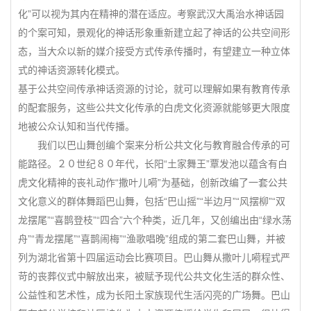
化”可以视为其内在精神的潜在适应。考察武汉大禹治水神话园
的个案可知，景观化的神话形象重新建立起了神话的公共空间形
态，当大众以新的媒介接受方式传承传播时，有望建立一种立体
式的神话资源转化模式。
基于公共空间传承神话资源的讨论，就可以理解如果有教育传承
的配套服务，这些公共文化传承的白虎文化资源就能够更大限度
地被公众认知和当代传播。
我们以巴山舞创编个案来分析公共文化与教育融合传承的可
能路径。２０世纪８０年代，长阳“土家舞王”覃发池以蕴含有白
虎文化精神的丧礼动作“撒叶儿嗬”为基础，创新改编了一套公共
文化意义的群体舞蹈巴山舞，包括“巴山摇”“半边月”“风摆柳”“双
龙摆尾”“喜鹊登枝”“四合”六个种类，近几年，又创编出由“绿水荡
舟”“青龙摆尾”“喜鹊闹梅”“渔歌唱晚”组成的第二套巴山舞，并被
列为湖北省第十四届运动会比赛项目。巴山舞从撒叶儿嗬程式严
苛的丧葬仪式中解放出来，被赋予现代公共文化生活的群众性、
公益性和艺术性，成为长阳土家族现代生活闪亮的广场舞。巴山