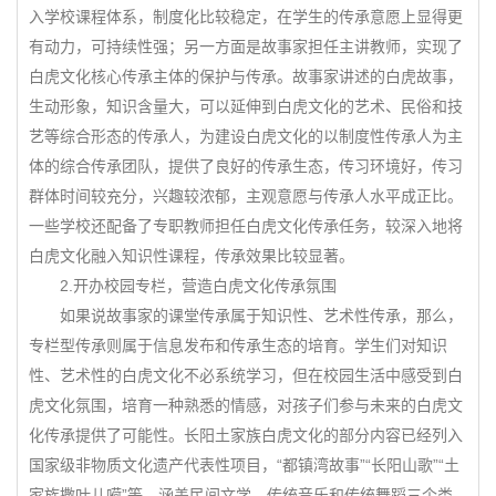
入学校课程体系，制度化比较稳定，在学生的传承意愿上显得更
有动力，可持续性强；另一方面是故事家担任主讲教师，实现了
白虎文化核心传承主体的保护与传承。故事家讲述的白虎故事，
生动形象，知识含量大，可以延伸到白虎文化的艺术、民俗和技
艺等综合形态的传承人，为建设白虎文化的以制度性传承人为主
体的综合传承团队，提供了良好的传承生态，传习环境好，传习
群体时间较充分，兴趣较浓郁，主观意愿与传承人水平成正比。
一些学校还配备了专职教师担任白虎文化传承任务，较深入地将
白虎文化融入知识性课程，传承效果比较显著。
2.开办校园专栏，营造白虎文化传承氛围
如果说故事家的课堂传承属于知识性、艺术性传承，那么，
专栏型传承则属于信息发布和传承生态的培育。学生们对知识
性、艺术性的白虎文化不必系统学习，但在校园生活中感受到白
虎文化氛围，培育一种熟悉的情感，对孩子们参与未来的白虎文
化传承提供了可能性。长阳土家族白虎文化的部分内容已经列入
国家级非物质文化遗产代表性项目，“都镇湾故事”“长阳山歌”“土
家族撒叶儿嗬”等，涵盖民间文学、传统音乐和传统舞蹈三个类