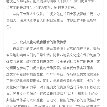
老虎在逗趣玩耍。前文提及的情歌《十梦》“三梦白虎当堂坐，
当堂坐的是财神”，也作为撒叶儿嗬的唱词存在。
从向王节到人生仪礼，白虎文化在长阳土家族影响广泛，力
量强大，深深地影响着人们的日常生活，体现出鲜明的民族特
色。
三、公共文化与教育融合的当代传承
白虎文化的传承形态，联系着长阳土家族的精神世界，或隐
或显地影响着人们的日常生活。随着非物质文化遗产保护制度的
确立与深化，政府主导的白虎文化传承受到社会各界的关注，文
化精英也参与了白虎文化的传承探索。就当代传承实践而言，白
虎文化有着鲜明的图像化、符号化特征，在城镇公共文化领域有
了新的转化与表现形式，同时，与教育传承融合起来，成为白虎
文化传承的创新力量，对于经典文化资源的当代传承具有积极意
义。经典文化资源的当代传承也可理解为“以乡土知识为主的经
典性技术体系与以标准化、自动化、智能化为核心的现代性技术
体系”的有机联系，借助“技术互鉴、标准评测、市场拓展”来建立