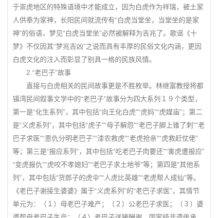
于崇虎地区的特殊语境中才能成立，因为白虎作为祥瑞，被土家
人供奉为家神，长阳民间就流传有“白虎当堂坐，当堂坐的是家
神”的俗语，梦见“白虎当堂坐”必然被解释为吉兆了。歌谣《十
梦》不仅因其“梦兆吉凶”之说而具有丰厚的民俗文化内涵，更因
白虎文化的注入而彰显了别具一格的民族风情。
2.“老巴子”故事
直接与白虎相关的民间故事更是不胜枚举。林继富教授将都
镇湾民间叙事文学中的“老巴子”故事分为四大系列１９个类型，
第一是“化生系列”，其中包括“向王化白虎”“虎妈”“虎媒庙”；第二
是“义虎系列”，其中包括“虎子”“母子解怨”“老巴子脚上锥了刺”“老
巴子求医”“恩仇分明老巴子”“漆农救虎”“老虎抢亲”“虎救赶仗佬”
等；第三是“报应系列”，其中包括“吃老巴子肉要还”“害虎遭报应”
“变虎报仇”“虎咬不孝媳妇”“老巴子求土地爷”等；第四是“其他系
列”，其中包括“货郎子的虎伞”“人虎比英雄”“老虎帮人成仙”等。
《老巴子谢接生婆婆》属于“义虎系列”的“老巴子求医”，其情节
单元为：（１）母老巴子难产；（２）公老巴子求医；（３）婆
婆帮母老巴子生产；（４）老巴子送猪酬谢。国家级非遗传承