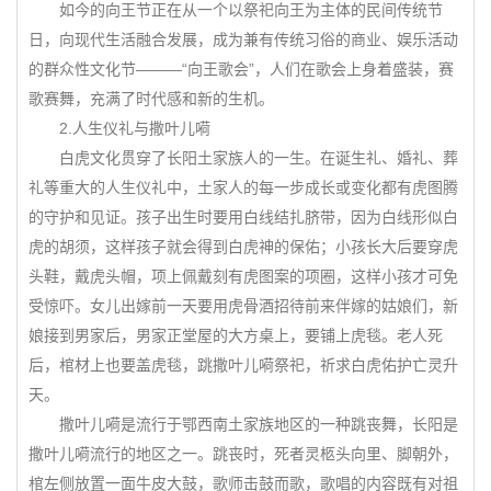
如今的向王节正在从一个以祭祀向王为主体的民间传统节
日，向现代生活融合发展，成为兼有传统习俗的商业、娱乐活动
的群众性文化节———“向王歌会”，人们在歌会上身着盛装，赛
歌赛舞，充满了时代感和新的生机。
2.人生仪礼与撒叶儿嗬
白虎文化贯穿了长阳土家族人的一生。在诞生礼、婚礼、葬
礼等重大的人生仪礼中，土家人的每一步成长或变化都有虎图腾
的守护和见证。孩子出生时要用白线结扎脐带，因为白线形似白
虎的胡须，这样孩子就会得到白虎神的保佑；小孩长大后要穿虎
头鞋，戴虎头帽，项上佩戴刻有虎图案的项圈，这样小孩才可免
受惊吓。女儿出嫁前一天要用虎骨酒招待前来伴嫁的姑娘们，新
娘接到男家后，男家正堂屋的大方桌上，要铺上虎毯。老人死
后，棺材上也要盖虎毯，跳撒叶儿嗬祭祀，祈求白虎佑护亡灵升
天。
撒叶儿嗬是流行于鄂西南土家族地区的一种跳丧舞，长阳是
撒叶儿嗬流行的地区之一。跳丧时，死者灵柩头向里、脚朝外，
棺左侧放置一面牛皮大鼓，歌师击鼓而歌，歌唱的内容既有对祖