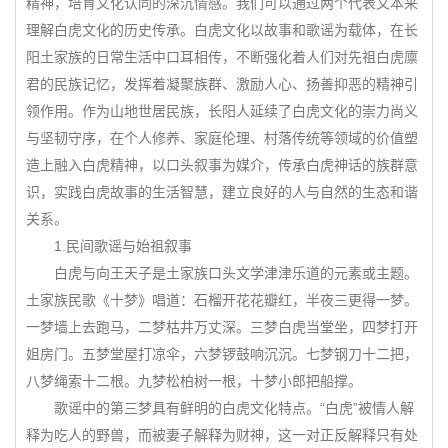
精神，培育文化认同的深沉情感。我们可以通过两个代表文本来
理解白虎文化的历史传承。白虎文化以故事和歌谣为载体，在长
阳土家族的日常生活中口耳相传，不断强化着人们对先祖白虎廪
君的民族记忆，发挥着凝聚族群、激励人心、扬善抑恶的精神引
领作用。作为山地世居民族，长阳人延续了白虎文化的崇力尚义
与坚韧守序，在个人修养、家庭伦理、村落传统等领域的价值塑
造上融入白虎精神，以口头叙事为媒介，传承白虎神话的族群意
识，实践白虎故事的生活智慧，建立良好的人与自然的生态和谐
关系。
1.民间歌谣与始祖叙事
白虎与向王天子是土家族口头文学津津乐道的元素或主题。
土家族民歌《十梦》唱道：石榴开花花瓣红，半夜三更得一梦。
一梦墙上去跑马，二梦枯井万丈深。三梦白虎当堂坐，四梦打开
姐房门。五梦堂屋打凉伞，六梦锣鼓响沉沉。七梦钢刀十二把，
八梦绳索十二根。九梦松柏树一根，十梦小郎把船撑。
歌谣中的第三梦具有鲜明的白虎文化特点。“白虎”被情人解
释为吃人的野兽，而被妻子解释为财神，这一对正反解释只有处