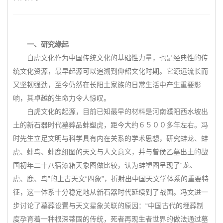
一、研究缘起
白虎文化作为中国传统文化的基础性力量，也是经典性的传
统文化资源，最早起源可以追溯到仰韶文化时期。它源远流长而
又坚韧强劲，至今仍然在长阳土家族的日常生活中产生重要影
响，其卓越的生命力令人惊叹。
白虎文化的起源，目前已知最早的材料是河南濮阳西水坡出
土的新石器时代墓葬品蚌塑虎，距今大约６５００多年左右。冯
时先生立足文明与科学具有内在关系的学术思想，研究蚌龙、蚌
虎、蚌鸟、蚌鹿组图的天文与人文意义，并与曾侯乙墓出土的战
国初年二十八宿漆箱天象图做比较，认为蚌塑图呈现了“龙、
虎、鹿、鸟”的上古天文“四象”，折射出中国天文学体系的重要特
征，这一体系十分稳定地从新石器时代延续到了战国。冯文进一
步讨论了墓葬设置与天文星象关联的原因：“中国古代的埋葬制
度孕育着一种根深蒂固的传统，死者再现生者世界的做法通过墓