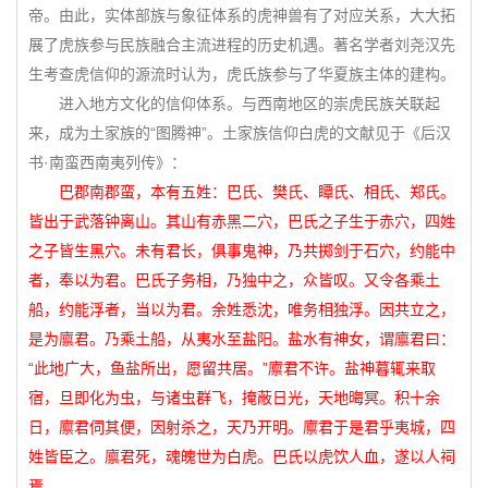
帝。由此，实体部族与象征体系的虎神兽有了对应关系，大大拓
展了虎族参与民族融合主流进程的历史机遇。著名学者刘尧汉先
生考查虎信仰的源流时认为，虎氏族参与了华夏族主体的建构。
进入地方文化的信仰体系。与西南地区的崇虎民族关联起
来，成为土家族的“图腾神”。土家族信仰白虎的文献见于《后汉
书·南蛮西南夷列传》：
巴郡南郡蛮，本有五姓：巴氏、樊氏、瞫氏、相氏、郑氏。
皆出于武落钟离山。其山有赤黑二穴，巴氏之子生于赤穴，四姓
之子皆生黑穴。未有君长，俱事鬼神，乃共掷剑于石穴，约能中
者，奉以为君。巴氏子务相，乃独中之，众皆叹。又令各乘土
船，约能浮者，当以为君。余姓悉沈，唯务相独浮。因共立之，
是为廪君。乃乘土船，从夷水至盐阳。盐水有神女，谓廪君曰：
“此地广大，鱼盐所出，愿留共居。”廪君不许。盐神暮辄来取
宿，旦即化为虫，与诸虫群飞，掩蔽日光，天地晦冥。积十余
日，廪君伺其便，因射杀之，天乃开明。廪君于是君乎夷城，四
姓皆臣之。廪君死，魂魄世为白虎。巴氏以虎饮人血，遂以人祠
焉。