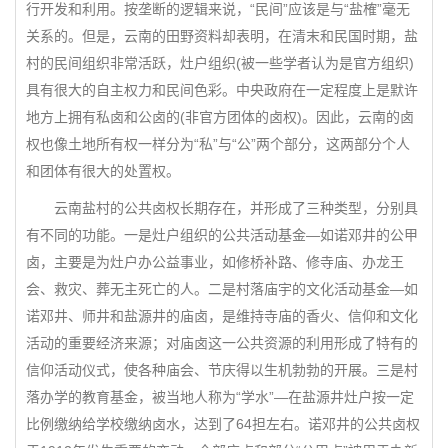
行开发和利用。按垄断的逻辑来说，“民间”应该是与“盐榷”毫无
关系的。但是，云南的田野资料却表明，在清末和民国时期，盐
村的民间组织非常活跃，灶户组织(被一些学者认为是官方组织)
具有很大的自主权力和民间色彩。中央政府在一定程度上是默许
地方上拥有私卤和公卤的(非官方团体的卤权)。因此，云南的卤
权也像土地所有权一样分为“私”与“公”两个部分，这两部分个人
和团体有很大的处置权。
云南盐村的公共卤权长期存在，并形成了三种类型，分别具
有不同的功能。一是灶户组织的公共活动基金—如诺邓井的公甲
卤，主要是为灶户办公益事业，如修桥补路、修寺庙、办龙王
会、救灾、葬无主死亡的人。二是村落庙宇的文化活动基金—如
诺邓井、师井和盐源井的庙卤，是维持寺庙的香火、信仰和文化
活动的重要经济来源；对庙卤这一公共资源的利用形成了特有的
信仰活动仪式，使各种庙会、节庆得以生机勃勃的开展。三是村
落办学的教育基金，被当地人称为“学水”—在盐源井灶户按一定
比例缴纳给学校缴纳卤水，达到了64担左右。诺邓井的公共卤权