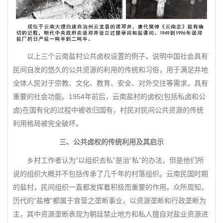
以上三个云南盐村公共卤权设置的例子，说明中国社会具有
民间自发的悠久的公共资源的利用的传统和习俗，用于满足井地
全体人民对于宗教、文化、教育、安全、对外交往等需求，具有
重要的社会功能。1954年前后，云南盐村的卤权(包括私卤和公
卤)在国有化的过程中被收归国有，村民对民间公共资源的传统
利用格局被完全破坏。
三、公共卤权的传统利用及其启示
乡村工作者认为“以组织去私”是治“私”的办法，但是他们所
说的组织大概并不包括传承了几千年的村落组织。云南民国时期
的盐村，民间组织一直都发挥着积极而重要的作用。众所周知，
历代的“盐榷”都属于官营之垄断事业，以资源垄断和行政垄断为
主，其中资源垄断表现为朝廷禁止地方和私人擅自对盐业资源进