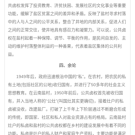
共卤权发挥了投资教育、济贫扶困、发展社区的文化事业等重要
功能，缓解了盐区贫富之间的差异和矛盾。反映了盐村寻求村落
中的人与人之间的公平关系，整合了井地的内部关系，促进人们
之间的正常交往，使井地具有感召力和凝聚力。可以说，公共卤
权在盐村起着一种保障、调节、平衡的作用，是民间自发的、主
动的维护村落整体利益的一种善果，代表着盐区集体的公共利
益。
四、余论
1949年后，政府迅速根治中国的“私”。在农村，把农民的私
有土地(包括社区的公地)收归国有，并进行了50多年的社会主义
思想教育。在云南盐村，1950年前后，公共卤权首先被收归国
有，并入当地人称的“公灶”(叫国灶其实更确切)，接着灶户的私
卤被没收，改建盐厂。打破了上千年上下阶层通过不断磨合形成
的传统，即国家、社区和私人对盐业资源占有的格局。云南盐村
灶户的私卤和盐村的公共卤权都在乡村的建设发展中有着不同的
功能。私卤是灶户的私人财产和家庭生产资料，主要功能是满足