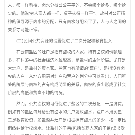
人，都一样看待，卤水分得公公平平的，不会哪个给多，哪个给
少的。他说‘穷人富人都一样，桌子抹得一样平’”。盐村对公正精
神的倡导源于卤水的分配，只有卤水分配公平了，人与人之间的
关系才可能正常。
(二)民间公共资源的设置促进了二次分配和教育投入
在云南盐区的灶户是指有卤权的人家，持有卤权的份额越
多，在村落中的社会经济地位越高，是盐村的主体阶层。尤其是
大灶户，是盐村的资本家。盐区也有所谓的“荒户”，是指没有卤
权的人户。从地方用语对灶户和荒户的划分中可以看出，人们所
处的阶层与卤权的占有构成明显的关系，卤权的多少形成了社会
阶层的高低和贫富不均的情况。
然而，公共卤权的习俗促进了盐区的二次分配—一是济贫，
例如有的盐区每月给没有卤水的荒户发放卤水，荒户不用买盐；
二是教育投资，如盐源井灶户是根据拥有卤水的多少，按一定比
例缴纳给学校卤水，让盐村的子弟(包括贫寒人家的子弟)读书受