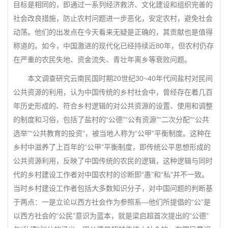
目标是相同的，即通过一系列经济救济、文化建设和组织完善的
社会改良措施，防止农村问题进一步恶化，安定农村，避免社会
动荡。他们的出发点在今天看来无疑是正确的，其贡献也是值得
称道的。如今，中国激进的现代化已经持续近80年，但农村仍存
在严重的农民失地、资金流失、青壮年离乡等衰败问题。
本文调查研究云南民国时期20世纪30~40年代间盐村对民间
公共资源的利用，认为中国传统的乡村社会中，曾经存在着几百
年历史形成的、符合乡村逻辑的对公共资源的设置、使用和调整
的制度和习俗，包括了盐村的“公德”“公有资源”“二次分配”“公共
选举”“公共教育的投资”，被当地人称为“公甲”平衡制度。这种在
乡村中滋养了上百年的“公甲”平衡制度，即传统公平思想形成的
公共资源利用，反映了中国传统的农民的逻辑，这种逻辑与同时
代的乡村建设工作者对中国农村的诊断即“愚”和“私”并不一致。
当时乡村建设工作者包括大多数知识分子，对中国问题的判断基
于两点：一是立论以西方社会作为参照系—他们所提倡的“公”是
以西方社会的“公民”意识为蓝本，就是梁启超首次提出的“公德”