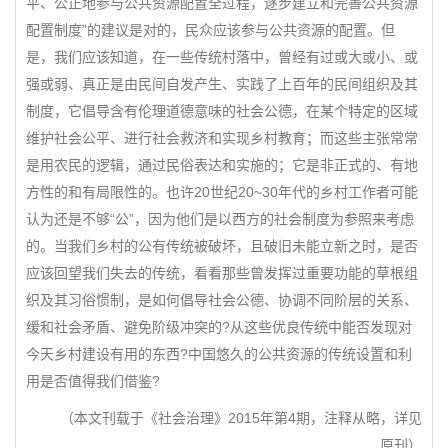
平、公正地参与公共资源配置全过程，逐步建立和完善公共资源
配置制度”的建议是对的，民众应该参与公共资源的配置。但
是，我们应该知道，在一些传统村落中，曾经有过或大或小、或
强或弱、真正是由民间自发产生、实践了上百年的民间组织及其
制度，它倡导含有伦理道德意味的社会公德，在某个特定的区域
维护社会公平、进行社会救济和实现乡村教育；而这些主张常常
是用农民的逻辑，通过民俗表达和实施的；它是非正式的、有地
方性的和有局限性的。也许20世纪20~30年代的乡村工作者可能
认为还是不够“公”，因为他们是以西方的社会制度为参照来考虑
的。当我们乡村的公有传统被破坏，且破旧未能立新之时，是否
应该回望我们失去的传统，看看那些曾发挥过重要功能的草根组
织及其习俗惯制，是如何倡导社会公德、协调不同阶层的关系、
缓和社会矛盾、避免阶级冲突的?从这些优良传统中能否发现对
今天乡村建设有用的东西?中国悠久的公共资源的传统设置和利
用是否值得我们借鉴?
（本文刊载于《社会治理》2015年第4期，注释从略，详见
原刊）