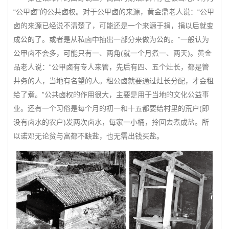
“公甲卤”的公共卤权。对于公甲卤的来源，黄金鼎老人说：“公甲
卤的来源已经说不清楚了，可能还是一个来源于捐，捐以后就变
成公的了。或者是从私卤中抽出一部分来做为公的。”一般认为
公甲卤不会多，可能只有一、两角(就一个月煮一、两天)。黄金
品老人说：“公甲卤有专人来管，先后有四、五个灶长，都是管
井务的人，当地有名望的人。租公卤就要通过灶长分配，才会租
给了煮。”公共卤权的作用很大，主要是用于当地的文化公益事
业。还有一个习俗是每个月的初一和十五都要给村里的荒户(即
没有卤水的农户)发两次卤水，每家一小桶，拎回去煮成盐。所
以诺邓无论贫与富都不缺盐，也无需出钱买盐。