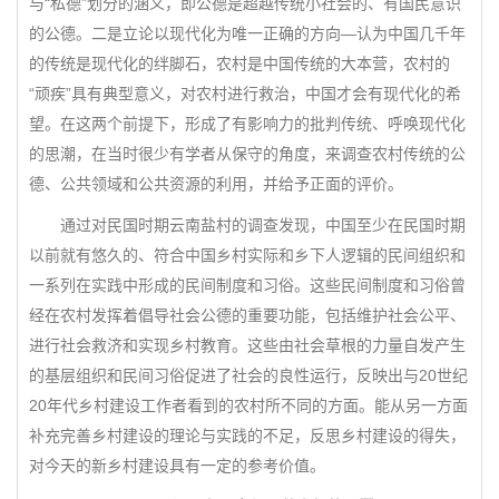
与“私德”划分的涵义，即公德是超越传统小社会的、有国民意识
的公德。二是立论以现代化为唯一正确的方向—认为中国几千年
的传统是现代化的绊脚石，农村是中国传统的大本营，农村的
“顽疾”具有典型意义，对农村进行救治，中国才会有现代化的希
望。在这两个前提下，形成了有影响力的批判传统、呼唤现代化
的思潮，在当时很少有学者从保守的角度，来调查农村传统的公
德、公共领域和公共资源的利用，并给予正面的评价。
通过对民国时期云南盐村的调查发现，中国至少在民国时期
以前就有悠久的、符合中国乡村实际和乡下人逻辑的民间组织和
一系列在实践中形成的民间制度和习俗。这些民间制度和习俗曾
经在农村发挥着倡导社会公德的重要功能，包括维护社会公平、
进行社会救济和实现乡村教育。这些由社会草根的力量自发产生
的基层组织和民间习俗促进了社会的良性运行，反映出与20世纪
20年代乡村建设工作者看到的农村所不同的方面。能从另一方面
补充完善乡村建设的理论与实践的不足，反思乡村建设的得失，
对今天的新乡村建设具有一定的参考价值。