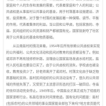
家庭和个人的生存和发展的需要，代表着家庭和个人的利益；公
共卤权是从事盐村公共事业的基金，用于村落基本设施建设、济
贫、投资教育，对于整个村落的发展起着一种保障、调节、平衡
的作用，代表着集体的利益。当公田和公甲卤，包括家族的、寺
庙、民间组织的公共资源和财产都被国有化，国家就剥夺了社区
用于公共事业的基金和物质基础。
从云南盐村的情况来看，1954年后所有依赖公共卤权来实现
的公共福利、公共文化活动和民间对教育的投资都没有了。例如
诺邓井不再有钱修桥补路，没理由让国家盐场发卤水给村民，盐
村人民吃盐也要自已买了。由于公共卤权的消失，学校卤也被没
收，教育投资少了，好老师离开了诺邓村。村落文化由于缺乏物
质基础的支持，盐村民间组织的公共活动没有了，悠久的公共领
域的传统失落了，又受到了主流意识形态的打压—破四旧，寺庙
的信仰活动完全停止。1949年后，中国盐业才真正成为了彻底的
国家垄断行业，私盐在很长时间里绝迹。国有化的问题是：盐村
(包括农村)的公共领域的事业国家能全部包下来吗?地方官员能代