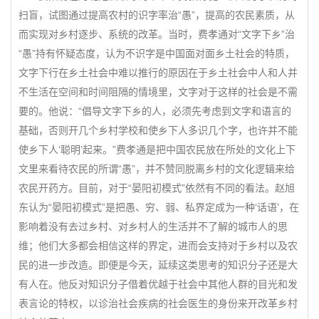
扫盲，试图通过提高农村的识字率治“愚”，提高的农民素质，从
而实现对乡村逐步、系统的改革。当时，费孝通对“文字下乡”治
“愚”持有怀疑态度，认为不识字是中国面对面乡土社会的特质，
文字下行在乡土社会中难以推行的原因在于乡土社会中人和人并
不生活在空间和时间阻隔的情境里，文字对于这样的社会是不需
要的。他说：“倡导文字下乡的人，必须先考虑到文字和语言的
基础，否则开几个乡村学校和使乡下人多识几个字，也许并不能
使乡下人‘聪明’起来。”费孝通是把中国农民放在所处的文化上下
文里来看待农民的所谓“愚”，并不赞同脱离乡村的文化逻辑来给
农民开药方。目前，对于“晏阳初模式”依然有不同的看法。赵旭
东认为“晏阳初模式”是把愚、穷、弱、私界定成为一种‘话语’，在
影响着没有去过乡村、对乡村人的生活并不了解的城市人的思
维；他们大多都会相信这样的界定，进而会支持对于乡村以及农
民的进一步改造。即便是今天，延续这类思考的知识分子还是大
有人在。他反对知识分子借着优越于社会中其他人群的目光和发
表言论的特权，以诊治社会疾病的社会医生的身份来开改革乡村