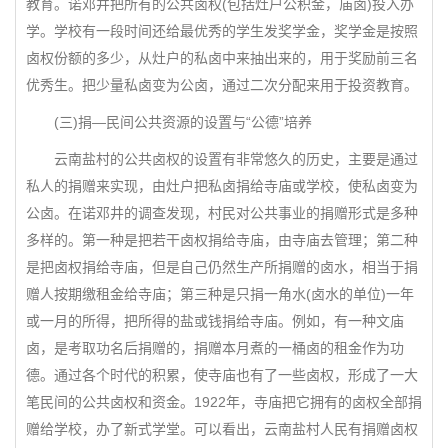
教育。诺邓井把所有的公共卤权(包括灶户公积金，庙卤)投入办
学。学校有一段时间还给最优秀的学生发奖学金，奖学金是按照
卤权份额的多少，从灶户的私卤中来抽出来的，用于奖励前三名
优秀生。把少量私卤变为公卤，通过二次分配来用于投资教育。
(三)捐—民间公共资源的设置与“公德”培养
云南盐村的公共卤权的设置有非常悠久的历史，主要是通过
私人的捐赠来实现，由灶户把私卤捐给寺庙或学校，使私卤变为
公卤。在诺邓井的调查发现，村民对公共事业的捐赠形式是多种
多样的。第一种是把若干卤权捐给寺庙，由寺庙去管理；第二种
是把卤权捐给寺庙，但是自己仍然生产所捐赠的卤水，相当于捐
赠人按期缴租金给寺庙；第三种是只捐一角水(卤水的单位)一年
或一月的所得，把所得的盐或钱捐给寺庙。例如，有一种文庙
卤，是考取功名后捐赠的，捐赠本月煮的一桶卤的租金作为功
德。通过各个时代的积累，使寺庙也有了一些卤权，形成了一大
笔民间的公共卤权和资金。1922年，寺庙把它拥有的卤权全部捐
赠给学校，办了新式学堂。可以看出，云南盐村人民有捐赠卤权