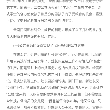
于1912年发生重要的变动，全部庙卤和部分“公甲卤”被用于办新
式学堂，即第一、二类公共卤权转化“学水”—学校办学基金。新
式学堂的创办使女孩子和贫穷的男孩子有了受教育的机会，客观
上促进了盐村的教育发展和男女两性的平等。
云南民间盐村对公共卤权的利用，形成了以下几种现象，对
今天的新乡村建设仍有启示作用。
(一)公共资源的设置实现了民间基层的公共选举
在诺邓井，灶户组织的灶长是“公推”，至少在清末，民间的
基层公共选举就已经实施了。灶长的主要工作不是管灶户“私卤”
的生产，而是管井上的公共事务，包括公共卤权的出租、经营和
使用；在灶户和国家盐务机构之间上下协调，处理盐村的基础建
设，救灾济贫等工作。灶长要按期轮换，到时下台，新灶长又
“公推”上任。拿国家薪水的“督卤员”(分配卤水的人员)也是由灶户
“公推”出来的，入职首要的要求是具有公正的品格，但不需要经
常轮换。督卤员的女儿说：“我爸爸管卤水40年。他又公道，又
熟悉情况，都舍不得放他。他就是大公无私，穷也是人，富也是