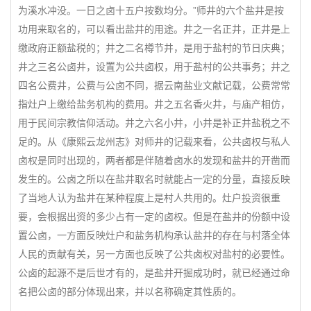
为溪水冲没。一日之卤十五户按数均分。”师井的六个盐井是按
功用来取名的，可以看出盐井的用途。井之一名正井，正井是上
缴政府正额盐税的；井之二名樽节井，是用于盐村的节日庆典；
井之三名公卤井，设置为公共卤权，用于盐村的公共事务；井之
四名公费井，公费与公卤不同，据云南盐业文献记载，公费常常
指灶户上缴给盐务机构的费用。井之五名香火井，与庙产相仿，
用于民间宗教信仰活动。井之六名小井，小井是补正井盐税之不
足的。从《康熙云龙州志》对师井的记载来看，公共卤权与私人
卤权是同时出现的，两者都是伴随着卤水的发现和盐井的开凿而
发生的。公卤之所以在盐井取名时就能占一定的分量，直接反映
了当地人认为盐井在某种程度上是村人共用的。灶户投资很重
要，会根据出资的多少占有一定的卤权。但是在盐井的份额中设
置公卤，一方面反映灶户和盐务机构承认盐井的存在与村落全体
人民的贡献有关，另一方面也反映了公共卤权对盐村的必要性。
公卤的起源不是后世才有的，是盐井开掘成功时，就已经通过命
名把公卤的部分体现出来，并以名称确定其性质的。