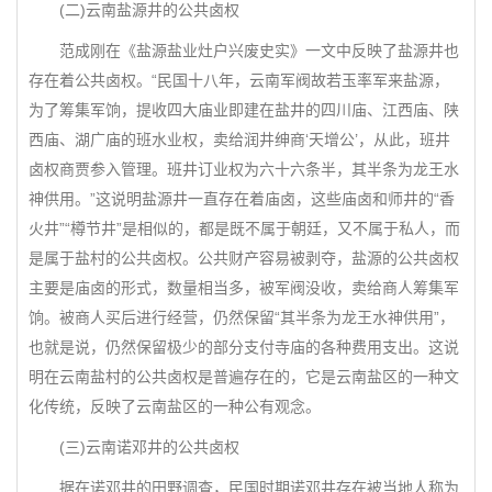
(二)云南盐源井的公共卤权
范成刚在《盐源盐业灶户兴废史实》一文中反映了盐源井也
存在着公共卤权。“民国十八年，云南军阀故若玉率军来盐源，
为了筹集军饷，提收四大庙业即建在盐井的四川庙、江西庙、陕
西庙、湖广庙的班水业权，卖给润井绅商‘天增公’，从此，班井
卤权商贾参入管理。班井订业权为六十六条半，其半条为龙王水
神供用。”这说明盐源井一直存在着庙卤，这些庙卤和师井的“香
火井”“樽节井”是相似的，都是既不属于朝廷，又不属于私人，而
是属于盐村的公共卤权。公共财产容易被剥夺，盐源的公共卤权
主要是庙卤的形式，数量相当多，被军阀没收，卖给商人筹集军
饷。被商人买后进行经营，仍然保留“其半条为龙王水神供用”，
也就是说，仍然保留极少的部分支付寺庙的各种费用支出。这说
明在云南盐村的公共卤权是普遍存在的，它是云南盐区的一种文
化传统，反映了云南盐区的一种公有观念。
(三)云南诺邓井的公共卤权
据在诺邓井的田野调查，民国时期诺邓井存在被当地人称为