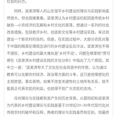
社会的药方。
同样，梁漱溟等人的山东邹平乡村建设的理论与实践影响虽
然很大，但也困难重重。梁漱溟认为乡村建设的起因是传统乡村
破败—小农经济的瓦解和乡村文化的衰落，想通过一系列的社会
改良措施，包括救济乡村、创造新文化等乡村建设实践，来达到
建设一个新农村的目的。但是，在实践过程中，大部分农民对基
于中国的精英伦理观念进行的乡村建设反应冷淡，梁漱溟也不得
不感叹，乡村建设的最大难处是“乡村不动”。问题在哪里呢?贾可
卿在《梁漱溟乡村建设实践的文化分析》中指出了几个原因，其
中之一是：“梁漱溟夸大了文化在社会改造中的作用，认为通过
教育可以化解农村经济、政治等方面的斗争，这只是他理想化的
主观愿望。事实表明，如果不改变关键性的土地所有关系，就不
能真正代表农民的利益，也就得不到广大农民的支持。”
任何理论与实践都有其产生的历史背景。以晏阳初和梁漱溟
为代表的乡村建设理论与实践是基于20世纪20~30年代现代化对
传统农村的破坏和压榨，两者的理论与实践虽然有区别，但最终