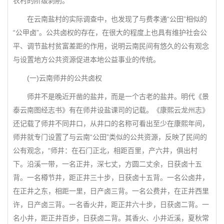
农村的阶级剥削。
在云南盐村的实际调查中，也发现了与费孝通“公田”相似的
“公甲卤”。公共卤权的存在，在很大的程度上也具有维护社会公
平、调节盐村贫富差距的作用，说明云南民间有悠久的公有观念
与设置地方公共资源促进本地公益事业的传统。
(一)云南师井的公共卤权
师井不是晚近开凿的盐井，而是一个古老的盐井。明代《景
泰云南图经志书》有在师井设盐课司的记载。《康熙云龙州志》
还记载了师井不同井口，从井口的名称可看出至少在康熙年间，
师井就专门设置了与云南“公田”类似的公共资源，反映了民间的
公有观念，“师井：在石门正北，相距百里，产六井，俱出村
下。沿溪一带，一名正井，深七丈，方圆二丈余，日获卤十五
背。一名樽节井，距正井三十步，日获卤十五背。一名公卤井，
在正井之东，相距一里，日产卤三背。一名公费井，在正井西里
许，日产卤三背。一名香火井，距正井六十步，日获卤二背。一
名小井，距正井百步，日获卤二背。其香火、小井近溪，夏秋常