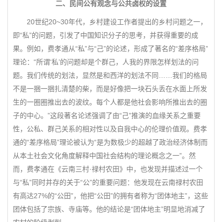
二、民间公有观念与公共卤权的设置
20世纪20~30年代，乡村建设工作者提出的乡村问题之一，
即“私”的问题，引发了中国知识分子的思考，并获得重要的成
果。例如，费孝通从“私”与“己”的论述，形成了著名的“差序格局”
理论：“所谓‘私’的问题却是个群己，人我的界限怎样划法的问
题。我们传统的划法，显然是和西洋的划法不同……我们的格局
不是一捆一捆扎清楚的柴，而是好像把一块石头丢在水面上所发
生的一圈圈推出去的波纹。每个人都是他社会影响所推出去的圈
子的中心。”这段著名论述强调了由“己”推演的血缘关系之重要
性，公私、群己关系的相对性以及自我中心的伦理价值观。费孝
通的“差序格局”理论被认为“是为数极少的超越了政治经济体制而
从本土社会文化角度解释中国社会结构的理论概念之一”。然
而，费孝通在《云南三村·禄村农田》中，也发现并描述过一个
与“私”同时并存的关于“公”的重要问题：他发现在云南禄村农田
有高达27%的“公田”，他把“公田”的拥有者称为“团体地主”，这些
团体包括了宗族、寺庙等。他的结论是“团体地主”明显地消减了