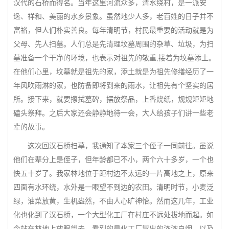
汉代的石桥而得名。当年这里河流众多，清水绕村，是一派安
逸、祥和、美丽的水乡景象。虽然地少人多，老百姓的日子并不
富裕，但人们朴实善良。每年清明节，村民最重要的活动就是为
父母、先人扫墓。人们总是先清理坟墓周围的杂草、垃圾，为扫
墓准备一个干净的环境，也表示对祖先的敬重;接着为坟墓添土。
在他们心里，坟墓就是祖先的家，添土就是为祖先修缮经历了一
年风吹雨淋的家，也防备即将到来的雨水，让祖先有个坚实的居
所。接下来，就要擦拭墓碑，摆放祭品，上香烧纸，规规矩矩地
磕头祭拜。之后大家还会静静地待一会，大人给孩子们讲一些老
辈的故事。
这次回汉石桥扫墓，我通知了本家三个侄子一同前往。虽说
他们在辈分上是侄子，但年龄都已不小，两个六十多岁，一个也
快五十岁了。我家林地位于距村边不太远的一片高地之上，原来
四面有水环绕，水外是一眼望不到边的农田。清明时节，小麦泛
绿，油菜放黄，生机盎然，不由人心旷神怡。然而这几年，工业
化也化到了汉石桥，一个大型化工厂在村庄不远处拔地而起。如
今站在林地上放眼望去，看到的是化工厂冒出的浓浓白烟，以及