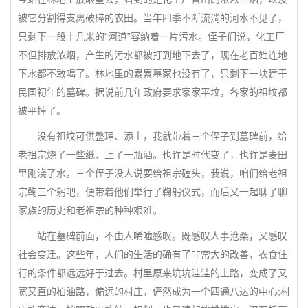
被它分割得支离破碎的农田。当年四季不断流淌的河水不见了，
只剩下一段十几米的“河道”容纳着一片污水。侄子们说，化工厂
不但排放浓烟，产生的污水都被打到地下去了，现在老百姓连地
下水都不敢喝了。林地里的累累墓冢也没有了，只剩下一块建于
民国初年的墓碑。据说前几年政府要求家家平坟，各家的祖坟都
被平掉了。
没有祖坟可供整理、添土，我就带着三个侄子到墓碑前，给
老祖宗烧了一些纸、上了一瓶酒。也许是时代变了，也许是麦田
里刚浇了水，三个侄子没人说要给祖宗磕头，我说，咱们给老祖
宗鞠三个躬吧，便带着他们举行了鞠躬仪式，而后又一起聊了聊
家族的历史和老祖宗的种种艰难。
站在墓碑前面，不由人唏嘘感叹。既感叹人事沧桑，又感叹
社会变迁。这些年，人们的生活的确有了非常大的改善，衣食住
行的条件都远远好于过去。村里原来坑坑洼洼的土路，变成了又
宽又直的柏油路，偏远的村庄，俨然成为一个四通八达的中心;村