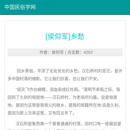
中国民俗学网
[侯仰军]乡愁
作者：侯仰军 | 点击数：4262
回乡祭祖，平添了无处安处的乡愁。汉石桥村的变迁，是许
多中国村落的缩影。它让我们欣喜，也让我们不安。
“纸灰飞作白蝴蝶，泪血染成红杜鹃。”清明节来临之际，我
回到了久别的祖居地——汉石桥村，为老祖宗扫墓。说是祖居
地，是因为这里是我祖父的故乡，是我的祖籍所在地;说是久别，
是因为距上次来这里，又有四五年了。
汉石桥是鲁西南一个普普通通的村落，因村口有一座据说是