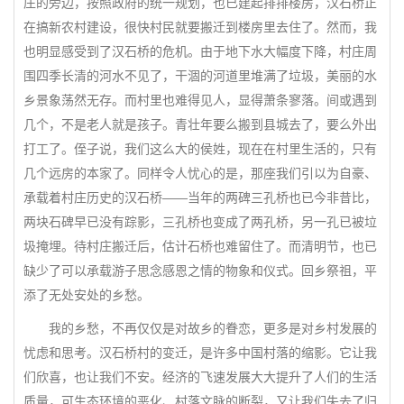
庄的旁边，按照政府的统一规划，也已建起排排楼房，汉石桥正
在搞新农村建设，很快村民就要搬迁到楼房里去住了。然而，我
也明显感受到了汉石桥的危机。由于地下水大幅度下降，村庄周
围四季长清的河水不见了，干涸的河道里堆满了垃圾，美丽的水
乡景象荡然无存。而村里也难得见人，显得萧条寥落。间或遇到
几个，不是老人就是孩子。青壮年要么搬到县城去了，要么外出
打工了。侄子说，我们这么大的侯姓，现在在村里生活的，只有
几个远房的本家了。同样令人忧心的是，那座我们引以为自豪、
承载着村庄历史的汉石桥——当年的两碑三孔桥也已今非昔比，
两块石碑早已没有踪影，三孔桥也变成了两孔桥，另一孔已被垃
圾掩埋。待村庄搬迁后，估计石桥也难留住了。而清明节，也已
缺少了可以承载游子思念感恩之情的物象和仪式。回乡祭祖，平
添了无处安处的乡愁。
我的乡愁，不再仅仅是对故乡的眷恋，更多是对乡村发展的
忧虑和思考。汉石桥村的变迁，是许多中国村落的缩影。它让我
们欣喜，也让我们不安。经济的飞速发展大大提升了人们的生活
质量，可生态环境的恶化、村落文脉的断裂，又让我们失去了归