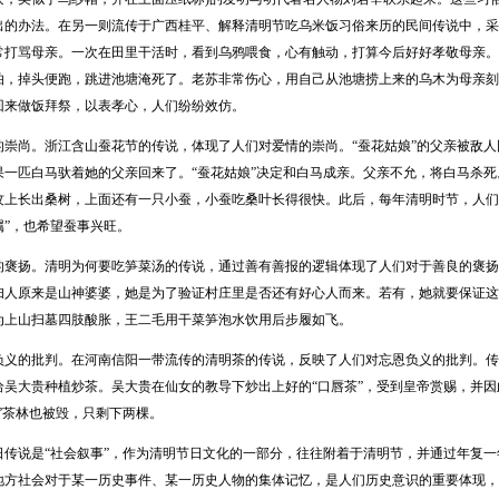
出的办法。在另一则流传于广西桂平、解释清明节吃乌米饭习俗来历的民间传说中，采
常打骂母亲。一次在田里干活时，看到乌鸦喂食，心有触动，打算今后好好孝敬母亲。
怕，掉头便跑，跳进池塘淹死了。老苏非常伤心，用自己从池塘捞上来的乌木为母亲刻
回来做饭拜祭，以表孝心，人们纷纷效仿。
尚。浙江含山蚕花节的传说，体现了人们对爱情的崇尚。“蚕花姑娘”的父亲被敌人
果一匹白马驮着她的父亲回来了。“蚕花姑娘”决定和白马成亲。父亲不允，将白马杀死
坟上长出桑树，上面还有一只小蚕，小蚕吃桑叶长得很快。此后，每年清明时节，人们就
属”，也希望蚕事兴旺。
扬。清明为何要吃笋菜汤的传说，通过善有善报的逻辑体现了人们对于善良的褒扬
妇人原来是山神婆婆，她是为了验证村庄里是否还有好心人而来。若有，她就要保证这
为上山扫墓四肢酸胀，王二毛用干菜笋泡水饮用后步履如飞。
的批判。在河南信阳一带流传的清明茶的传说，反映了人们对忘恩负义的批判。传
给吴大贵种植炒茶。吴大贵在仙女的教导下炒出上好的“口唇茶”，受到皇帝赏赐，并
”茶林也被毁，只剩下两棵。
说是“社会叙事”，作为清明节日文化的一部分，往往附着于清明节，并通过年复一
地方社会对于某一历史事件、某一历史人物的集体记忆，是人们历史意识的重要体现，