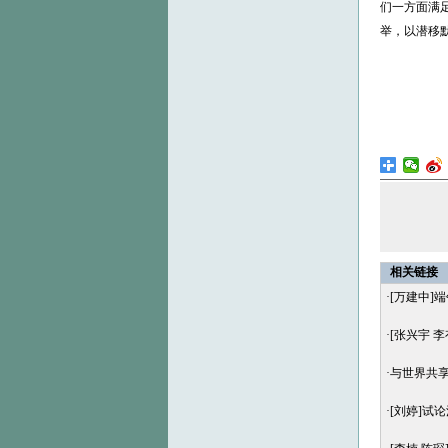
们一方面满
举，以潜移
相关链接
·
[万建中]
·
[张兴宇 
·
与世界共享
·
[刘婷]试