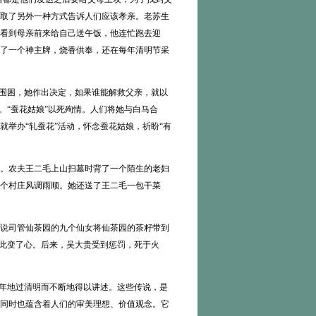
取了另外一种方式告诉人们应该孝亲。老苏生
看到母亲前来给自己送午饭，他连忙跑去迎
了一个神主牌，烧香供奉，还在每年清明节采
围困，她作出决定，如果谁能解救父亲，就以
。“蚕花姑娘”以死殉情。人们将她与白马合
举办“轧蚕花”活动，怀念蚕花姑娘，祈盼“有
。农夫王二毛上山扫墓时背了一个陌生的老妇
个村庄风调雨顺。她还送了王二毛一包干菜
说司管仙茶园的九个仙女将仙茶园的茶籽带到
因此变了心。后来，吴大贵受到惩罚，死于火
年地过清明而不断地得以讲述。这些传说，是
同时也蕴含着人们的审美理想、价值观念。它