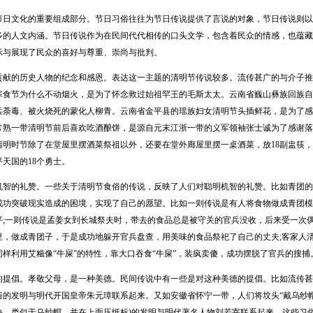
文化的重要组成部分。节日习俗往往为节日传说提供了言说的对象，节日传说则以
多的人文内涵。节日传说作为在民间代代相传的口头文学，包含着民众的情感，也蕴藏
示与展现了民众的喜好与尊重、崇尚与批判。
的历史人物的纪念和感恩。表达这一主题的清明节传说较多。流传甚广的与介子推
寒食节为什么不动烟火，是为了怀念救过始祖罕王的毛斯太太。云南省巍山彝族回族自
兵荼毒、被火烧死的蒙化人柳青。云南省金平县的瑶族妇女清明节头插鲜花，是为了感
常熟一带清明节前后喜欢吃酒酿饼，是源自元末江浙一带的义军领袖张士诚为了感谢落
清明时节除了在堂屋里摆酒菜祭祖以外，还要在堂外廊屋里摆一桌酒菜，放18副盅筷，祭
天国的18个勇士。
的礼赞。一些关于清明节食俗的传说，反映了人们对聪明机智的礼赞。比如青团的
成功突破现实造成的困境，实现了自己的愿望。比如一则传说是有人将食物做成青团模
平;一则传说是孟姜女到长城祭夫时，带去的食品总是被守关的官兵没收，后来受一次
里，做成青团子，于是成功地躲开官兵盘查，用美味的食品祭祀了自己的丈夫;客家人
样利用艾糍像“牛屎”的特性，靠大口吞食“牛屎”，装疯卖傻，成功摆脱了官兵的搜捕
倡。孝敬父母，是一种美德。民间传说中有一些是对这种美德的提倡。比如流传甚
俗的发明与明代开国皇帝朱元璋联系起来。又如安徽省怀宁一带，人们将坟头“戴乌纱帽
块，类似于乌纱帽，并在上面压纸标)的发明与明代著名人物刘若宰联系起来。这些习