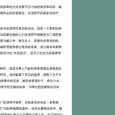
讲故事的方式诠释节日习俗的来历和内容，赋
着民众的价值观念。在清明节的诸多传说中，
有关的清明节来历的传说，就是一个典型的例
治县蒙化城的人们在清明节插柳是为了感恩救
恩与贼斗争、救活主人、英勇负伤而死的蛇。
难时用面饼救过母亲的老者。浙江桐乡朱家阁
拜18位“外堂祖宗”，是为了纪念为朱家阁带
制作，就是当事人巧妙利用青团看起来较脏的
样后，成功躲避了官兵的盘查，拯救了太平天
偶然事件的启发，她弄来青菜叶子，挤出汁水，
清明节吃艾糍的由来，与明代思想家陈白沙有
。
广的清明节插青、压纸来历的传说，多将插
”习俗(即修整祖墓时，在坟头叠两块草坪，顺
俗都是他们发达之后要给父母上坟，为了找到父