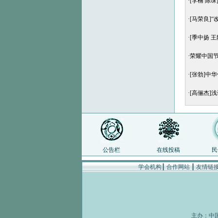
·
[李楠 陈
·
[马荣良]
·
[季中扬 
·
荣耀中国节
·
[张勃]中
·
[高俪杰]
公告栏
在线投稿
民
学会机构
┃
合作网站
┃
友情链
主办：
中