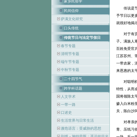
家乡民俗学
传说是节日
民间信仰
予节日以更
萨满文化研究
就很好地揭
口头传统
对于有贡献
传统节日与法定节假日
子。满族人
春节专题
百姓免受官
清明节专题
江苏苏州、
端午节专题
一带农家，
中秋节专题
来恩惠的太平
二十四节气
对聪明机智
跨学科话题
特性，从而
国将领陈太
人文学术
掺入白米粉
一带一路
关，陈白沙同
口述史
生活世界与日常生活
对孝亲的提
濒危语言：受威胁的思想
青、压纸习
列维－施特劳斯：遥远的目光
一块，反一