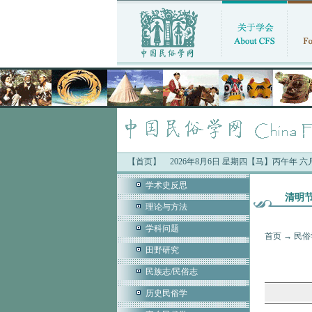
【首页】
2026年8月6日 星期四【马】丙午年 
学术史反思
清明
理论与方法
学科问题
首页
→
民俗
田野研究
民族志/民俗志
历史民俗学