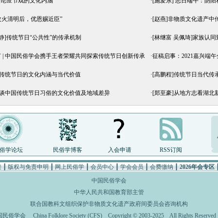
琛]论应节戏的文化内涵
·
[施爱东] 恶日端午：阴
“改火清明后，优恩赐近臣”
·
[赵燕]非物质文化遗产
王静]传统节日“公共性”的传承机制
·
[林继富 吴佩琦]家族认
 | 中国民俗学会携手王者荣耀共同探索传统节日创新传承
·
征稿启事：2021嘉兴端
华传统节日的文化内涵与当代价值
·
[高鹏程]传统节日当代传
浅谈中国传统节日习俗的文化价值及地域差异
·
[郑至豪]从地方志看湖
俗学论坛
民俗学博客
入会申请
RSS订阅
接
┃
版权与免责申明
┃
网上民俗学
┃
会员中心
┃
学会会员
┃
会费缴纳
┃
2026年会专区
中国民俗学会
中华人民共和国教育部主管
联合国教科文组织保护非物质文化遗产政府间委员会咨询机构
国民俗学会
China Folklore Society (CFS)
Copyright © 2003-2025 All Rights Rese