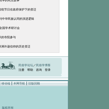
阳相争的死生故事
中传统节日在政府保护下的变迁
同到中华民族认同的演进逻辑
午全国学术研讨会
承的寺院参与
北新洲许逊信仰的历史变迁
民俗学论坛
／
民俗学博客
注册
帮助
咨询
登录
┃
移动端
┃
本网导航
┃
旧版回顾
rved 版权所有