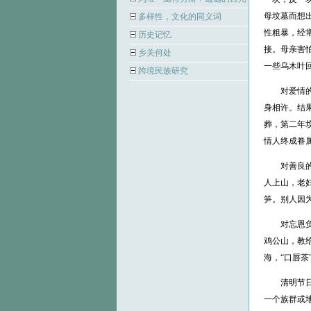
母坟墓而想
多样性，文化的同义词
性粗暴，经
历史记忆
接。母亲害
乡关何处
一些乌木叶
跨境民族研究
对爱情的崇
身相许。结
葬，第二年
情人终成眷
对善良的褒
人上山，老
笋。别人因
对忘恩负义
鸡公山，教
海，“口唇茶
清明节日传
一个族群或