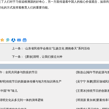
足了人们对于习俗追根溯源的好奇心，另一方面传递着中国人的核心价值观念，如崇尚
默化的方式发挥着教育人们的重要功能。
上一条： ·
山东省民俗学会推出“弘扬文化 拥抱春天”系列活动
下一条： ·
[萧放]清明，让我们接过火种
端午：全民共同参与防疫的节日
·
[陈连山]端午节的起源与
李有明]传统节日的新媒体传播与地方性知识再生产
·
[吴宁宁 朱鹏]景区场域
中国“年”味儿
·
[王霄冰]传统节日的创新
论清明文化从多元到一体的演绎逻辑
·
[邓清源 黄永林]要素传