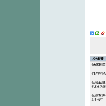
相关链接
·
[朱家钰]
·
[毛巧晖]
·
[赵依铖]
学术史的回
·
[姚苏笑]
文学书写