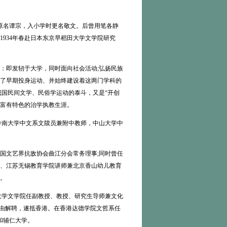
原名谭宗，入小学时更名敬文。后曾用笔各静
。1934年春赴日本东京早稻田大学文学院研究
即发轫于大学，同时面向社会活动;弘扬民族
了早期投身运动、并始终建设着这两门学科的
我国民间文学、民俗学运动的泰斗，又是“开创
富有特色的治学执教生涯。
岭南大学中文系文牍员兼附中教师，中山大学中
国文艺界抗敌协会曲江分会常务理事;同时曾任
、江苏无锡教育学院讲师兼北京香山幼儿教育
。
大学文学院任副教授、教授、研究生导师兼文化
”为由解聘，遂抵香港。在香港达德学院文哲系任
和辅仁大学。