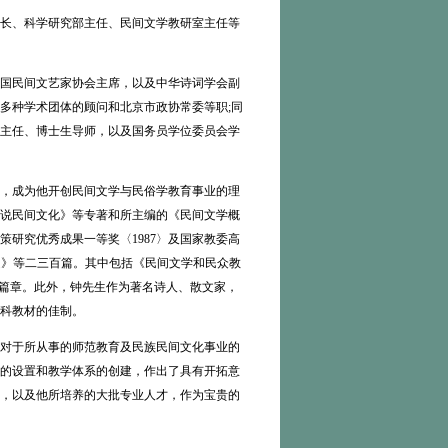
长、科学研究部主任、民间文学教研室主任等
国民间文艺家协会主席，以及中华诗词学会副
多种学术团体的顾问和北京市政协常委等职;同
主任、博士生导师，以及国务员学位委员会学
，成为他开创民间文学与民俗学教育事业的理
说民间文化》等专著和所主编的《民间文学概
研究优秀成果一等奖〈1987〉及国家教委高
兴起》等二三百篇。其中包括《民间文学和民众教
育篇章。此外，钟先生作为著名诗人、散文家，
科教材的佳制。
对于所从事的师范教育及民族民间文化事业的
的设置和教学体系的创建，作出了具有开拓意
，以及他所培养的大批专业人才，作为宝贵的