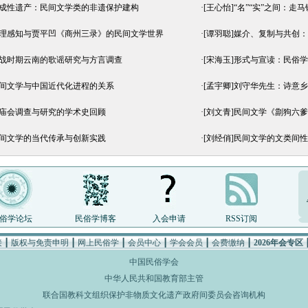
生成性遗产：民间文学类的非遗保护建构
·
[王心怡]“名”“实”之间：
地理感知与贾平凹《商州三录》的民间文学世界
·
[谭羽聪]媒介、复制与共创
抗战时期云南的歌谣研究与方言调查
·
[宋海玉]形式与宣读：民俗学
民间文学与中国近代化进程的关系
·
[孟宇卿]刘守华先生：诗意
山庙会调查与研究的学术史回顾
·
[刘文青]民间文学《劏狗六
民间文学的当代传承与创新实践
·
[刘经俏]民间文学的文类间
俗学论坛
民俗学博客
入会申请
RSS订阅
接
┃
版权与免责申明
┃
网上民俗学
┃
会员中心
┃
学会会员
┃
会费缴纳
┃
2026年会专区
中国民俗学会
中华人民共和国教育部主管
联合国教科文组织保护非物质文化遗产政府间委员会咨询机构