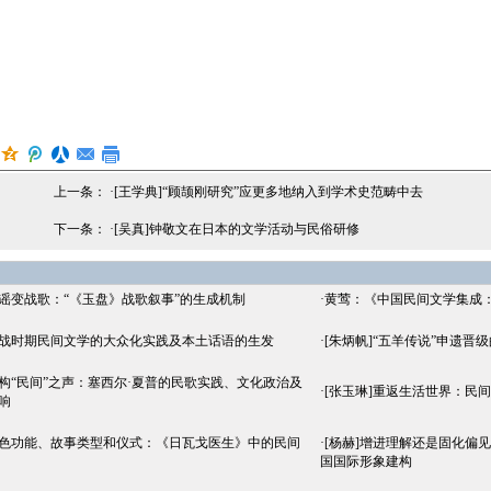
上一条： ·
[王学典]“顾颉刚研究”应更多地纳入到学术史范畴中去
下一条： ·
[吴真]钟敬文在日本的文学活动与民俗研修
童谣变战歌：“《玉盘》战歌叙事”的生成机制
·
黄莺：《中国民间文学集成
抗战时期民间文学的大众化实践及本土话语的生发
·
[朱炳帆]“五羊传说”申遗
建构“民间”之声：塞西尔·夏普的民歌实践、文化政治及
·
[张玉琳]重返生活世界：民
响
角色功能、故事类型和仪式：《日瓦戈医生》中的民间
·
[杨赫]增进理解还是固化偏
国国际形象建构