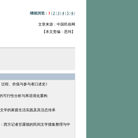
继续浏览：
1
|
2
|
3
|
4
|
5
|
6
|
文章来源：中国民俗网
【本文责编：思玮】
：过程、价值与参与者口述史》
晋级的可行性分析与再语境化重构
间文学的家庭生活实践及其活态传承
见：西方记者甘露德的民间文学搜集整理与中