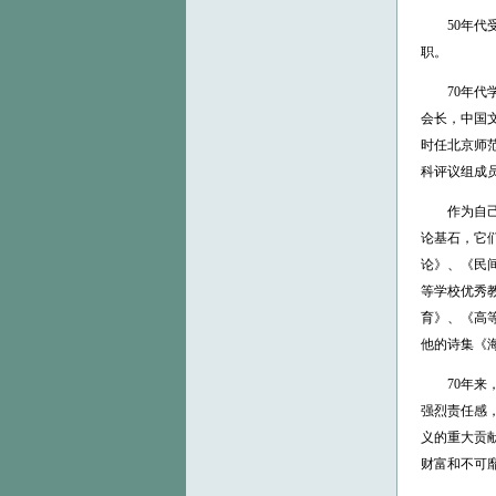
50年代受
职。
70年代学
会长，中国
时任北京师
科评议组成
作为自己学
论基石，它
论》、《民
等学校优秀教
育》、《高
他的诗集《
70年来，
强烈责任感
义的重大贡
财富和不可