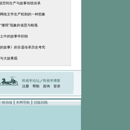
走马镇空间生产与故事传统传承
：网络文学生产机制的一种想象
“挪用”现象的省思与检视
乡土中的故事学织锦
爹的故事》的非遗传承历史考究
性与大故事观
民俗学论坛
／
民俗学博客
注册
帮助
咨询
登录
┃
移动端
┃
本网导航
┃
旧版回顾