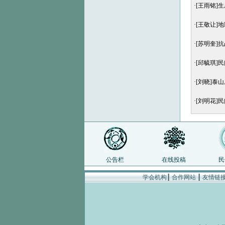
·
[王雨铭]
·
[王敬让]
·
[苏明奎]
·
[邱毓琪]
·
[刘晓]泰
·
[刘明花]
公告栏
在线投稿
民
学会机构
┃
合作网站
┃
友情链