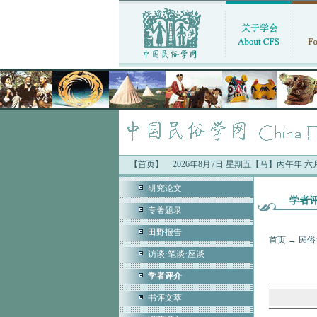
【首页】
中国民俗学会最新公告：
2026年8月7日 星期五【马】丙午年 
·“中国人的时间
研究论文
学者
专著题录
田野报告
首页
→
民俗
访谈·笔谈·座谈
学者评介
书评文萃