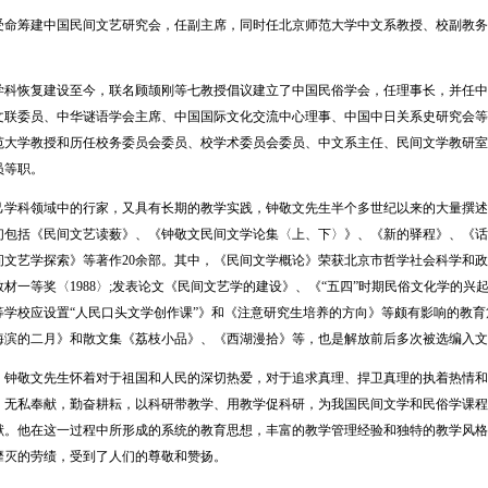
命筹建中国民间文艺研究会，任副主席，同时任北京师范大学中文系教授、校副教务
科恢复建设至今，联名顾颉刚等七教授倡议建立了中国民俗学会，任理事长，并任中
文联委员、中华谜语学会主席、中国国际文化交流中心理事、中国中日关系史研究会等
范大学教授和历任校务委员会委员、校学术委员会委员、中文系主任、民间文学教研室
员等职。
科领域中的行家，又具有长期的教学实践，钟敬文先生半个多世纪以来的大量撰述
们包括《民间文艺读薮》、《钟敬文民间文学论集〈上、下〉》、《新的驿程》、《话
间文艺学探索》等著作20余部。其中，《民间文学概论》荣获北京市哲学社会科学和政策
材一等奖〈1988〉;发表论文《民间文艺学的建设》、《“五四”时期民俗文化学的
等学校应设置“人民口头文学创作课”》和《注意研究生培养的方向》等颇有影响的教
海滨的二月》和散文集《荔枝小品》、《西湖漫拾》等，也是解放前后多次被选编入文
钟敬文先生怀着对于祖国和人民的深切热爱，对于追求真理、捍卫真理的执着热情和
，无私奉献，勤奋耕耘，以科研带教学、用教学促科研，为我国民间文学和民俗学课程
献。他在这一过程中所形成的系统的教育思想，丰富的教学管理经验和独特的教学风格
靡灭的劳绩，受到了人们的尊敬和赞扬。