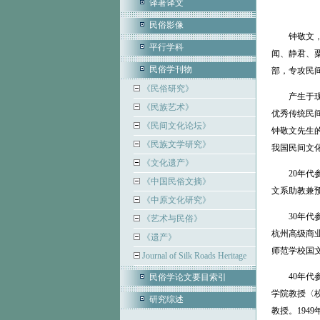
译著译文
民俗影像
钟敬文，北
平行学科
闻、静君、粟
民俗学刊物
部，专攻民间
《民俗研究》
产生于现代
《民族艺术》
优秀传统民
《民间文化论坛》
钟敬文先生
《民族文学研究》
我国民间文
《文化遗产》
20年代参
《中国民俗文摘》
文系助教兼
《中原文化研究》
30年代参
《艺术与民俗》
杭州高级商
《遗产》
师范学校国
Journal of Silk Roads Heritage
40年代参
民俗学论文要目索引
学院教授〈校
研究综述
教授。194