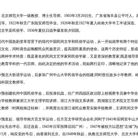
京师范大学一级教授、博士生导师。1903年3月20日生。广东省海丰县公平圩人。
等。1922年秋舌广东陆安师范毕业。1926年秋至1927年夏入岭南大学半工半读深造
文学及民俗学。1936年夏抗日战争爆发前夕回国。
中国急剧变革背景下的现代中国民间文学和民俗学运动，从一开始就带有两个特征：
间文化，同时肩负起唤醒民众民族意识，提高国民素质的使命。这两个历史特征，形成
的两种学术特质：既是著名的民间文艺学家和民俗学家，又是资深的教育家;既是领导
化教育学科的一代宗师。由此决定的他的学术活动，宛如两行足印，清晰地记录了他的
预北大歌谣学运动，后参加广州中山大学民俗学会的组建;同时曾任故乡小学教师、
预科国文教师等。
预创建杭州中国民俗学会，后投身抗战，任广州四战区政治部上校视察专员兼中华全
业学校教师兼浙江大学文理学院讲师、浙江大学国文系讲师、西湖国立艺术院文艺导师
文教师〈时两校南迁桂林〉，并两度出任浙江省民众教育实验学校教师，主讲民间文学
预发起、领导华南方言文学运动，任方言文学研究会会长;同时于1941年应聘至中山
址先在坪石、后迁连县，1945年日军投降后回广州〉。1947年被校方以思想“左倾
9年5月，响应党的号召，由香港到北京。自1949年秋起，执教北京师范大学、北京大学