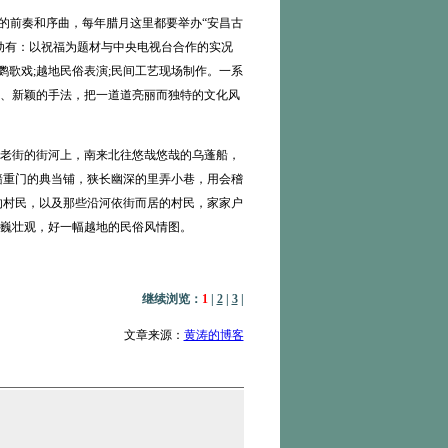
的前奏和序曲，每年腊月这里都要举办“安昌古
活动有：以祝福为题材与中央电视台合作的实况
鹦歌戏;越地民俗表演;民间工艺现场制作。一系
、新颖的手法，把一道道亮丽而独特的文化风
老街的街河上，南来北往悠哉悠哉的乌蓬船，
墙重门的典当铺，狭长幽深的里弄小巷，用会稽
的村民，以及那些沿河依街而居的村民，家家户
巍壮观，好一幅越地的民俗风情图。
继续浏览：
1
|
2
|
3
|
文章来源：
黄涛的博客