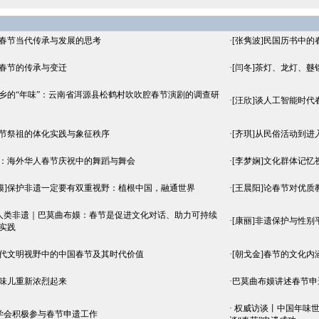
关春节当代传承与发展的思考
·
[张隽波]民国历书中
京春节的传承与变迁
·
[闫冬]茶灯、龙灯、
彝乡的“年味”：云南省洱源县松鹤村吹吹腔春节演剧的调查研
·
[汪欣]谈人工智能时
春节祭祖的体化实践与象征秩序
·
[齐琪]从民俗活动到进
舞：海外华人春节庆祝中的舞蹈与舞会
·
[李梦娴]文化群体记
嫫]保护非遗一定要有双重视野：植根中国，融通世界
·
[王晨阳]论春节对优质
 人类非遗｜巴莫曲布嫫：春节是促进文化对话、助力可持续
·
[康丽]非遗保护与性
实践
现代文明视野中的中国春节及其时代价值
·
[朝戈金]春节的文化内
年味儿重新浓烈起来
·
巴莫曲布嫫讲述春节申
·
权威访谈丨中国年味世
学会积极参与春节申遗工作