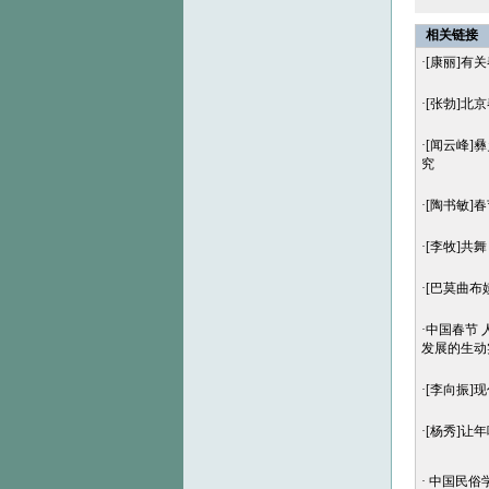
相关链接
·
[康丽]有
·
[张勃]北
·
[闻云峰]
究
·
[陶书敏]
·
[李牧]共
·
[巴莫曲布
·
中国春节
发展的生动
·
[李向振]
·
[杨秀]让
·
中国民俗