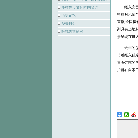
绍兴安昌古
多样性，文化的同义词
镇腊月风情节
历史记忆
直播;全国摄
乡关何处
列具有当地
跨境民族研究
景呈现在世
去年的腊月
带着绍兴毡
青石铺就的
户都在自家