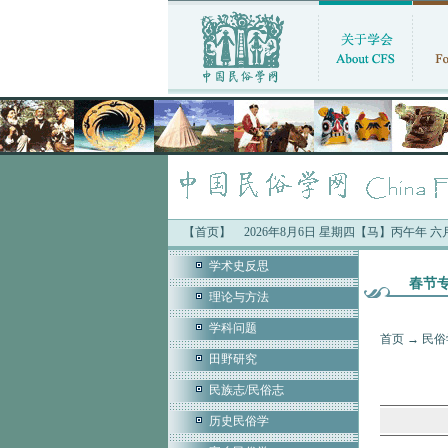
【首页】
2026年8月6日 星期四【马】丙午年 
学术史反思
春节
理论与方法
学科问题
首页
→
民俗
田野研究
民族志/民俗志
历史民俗学