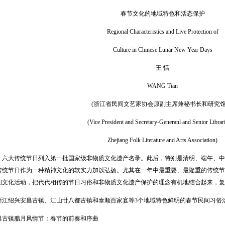
春节文化的地域特色和活态保护
Regional Characteristics and Live Protection of
Culture in Chinese Lunar New Year Days
王 恬
WANG Tian
(浙江省民间文艺家协会原副主席兼秘书长和研究馆
(Vice President and Secretary-Generanl and Senior Librari
Zhejiang Folk Literature and Arts Association)
，六大传统节日列入第一批国家级非物质文化遗产名录。此后，特别是清明、端午、中
传统节日作为一种精神文化的软实力加以弘扬。尤其在一年中最重要、最隆重的传统节
间文化活动，把代代相传的节日习俗和非物质文化遗产保护的理念有机地结合起来，复
绍兴安昌古镇、江山廿八都古镇和泰顺百家宴等3个地域特色鲜明的春节民间习俗
镇腊月风情节：春节的前奏和序曲