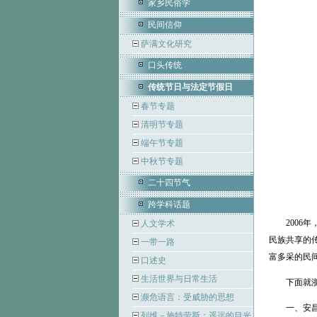
家乡民俗学
民间信仰
萨满文化研究
口头传统
传统节日与法定节假日
春节专题
清明节专题
端午节专题
中秋节专题
二十四节气
跨学科话题
2006年
人文学术
民族共享的
一带一路
富多采的民
口述史
生活世界与日常生活
下面就浙江
濒危语言：受威胁的思想
一、安昌古
列维－施特劳斯：遥远的目光