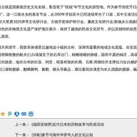
镇是国家级历史文化名镇，鲁迅笔下“祝福”年节文化的原型地。作为春节传统节日
”。这一江南水乡的著名节会，从2000年开始至今已经连续举办了11届，其中主体
影大奖赛;绍兴师爷文化研讨会、古镇开发保护研讨会、廉政文化研讨会;新编乡土戏曲
特色的非物质文化遗产保护项目展示，保持了越地的民俗文化符号，并以其独特的创意
人面前。
风情节，我曾亲身感受过越地这小镇的古朴、深厚而凝重的地域文化底蕴。在安昌
帽用脚摇撸的船夫们;白墙黛瓦下的石库台门，精雕细镂的骑楼，隐而不露的钱庄，高
老街路面，临街分布的社庙、祠堂，错落有致的长廊、石桥;用廊柱作支撑拉力扯白糖
门口灌制腊肠，翻晒酱鸭、酱鹅、猪头等酱品，廊沿窗前挂满意为长久团圆的腊肠，巍
上一条： ·
[福田亚细男]近代日本的历制改革与民俗活动
下一条： ·
[何彬]春节与海外华侨华人的文化认知