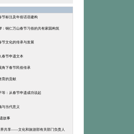
的春节标注及年俗话语建构
鼟锣：铜仁万山春节习俗的共有家园构筑
代春节文化的传承与发展
入春节申遗文本
忆视角下春节民俗传承
教育的贡献
别平等：从春节申遗成功说起
涵与当代意义
遗故事
界共享——文化和旅游部有关部门负责人