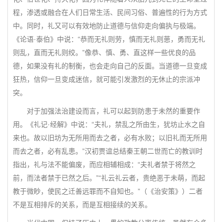
程，渗透或融合在人们日常生活、民间习俗、普遍性的行为方式
中。同时，礼又可以有效地防止道德与信仰走向偏执与极端。
《论语·泰伯》中说：“恭而无礼则劳，慎而无礼则葸，勇而无礼
则乱，直而无礼则绞。”像恭、慎、勇、直这样一些优良的品
德，如果没有礼的制衡，也会走向自己的反面。当道德一旦变成
狂热，信仰一旦变成迷信，就可能引发激烈的无休止的宗派冲
突。
对于加强法治建设而言，礼可以起到防患于未然的重要作
用。《礼记·经解》中说：“夫礼，禁乱之所由生，犹坊止水之自
来也。故以旧坊为无所用而去之者，必有水败；以旧礼而无所用
而去之者，必有乱患。”汉初贾谊总结秦王朝二世而亡的教训时
指出，礼与法不能偏废，而应相辅相成：“夫礼者禁于将然之
前，而法者禁于已然之后。”“礼云礼云者，贵绝恶于未萌，而起
教于微眇，使民之迁善远罪而不自知也。”（《治安策》）二者
不是互相排斥的关系，而是互相接续的关系。