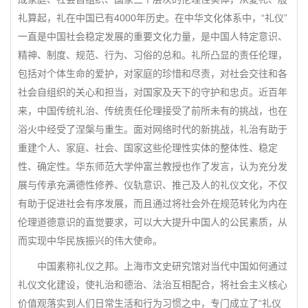
礼算起，礼在中国已有4000年历史。在中华文化体系中，“礼仪”
一直是中国社会稳定发展的重要文化力量，是中国人特定意识、
精神、制度、规范、行为、习俗的总和。礼所凸显的责任伦理，
包括对个体生命的爱护，对家庭的珍惜和尽责，对社会交往和各
社会自组织的关心和担当，对国家及天下的守护和忠贞。近百年
来，中国传统礼治、传统责任伦理接受了前所未有的挑战，也在
浴火中经受了涅槃与重生。面对网络时代的新挑战，礼治有助于
重建个人、家庭、社会、国家这些伦理性实体的整体性、稳定
性、确定性。华东师范大学仲富兰教授也作了发言，认为充分发
展与传承充满德性修养、仪轨意识、推己及人的礼仪文化，不仅
有助于促进社会有序发展，而且通过将社会外在规范转化为内在
伦理道德意识的直觉要求，可以大大提升中国人的公民素质，从
而实现中华民族振兴的伟大使命。
中国素称礼仪之邦。上海市文史研究馆对当代中国如何通过
礼仪文化建设，使礼治和德治、法治互相配合，将社会主义核心
价值观落实到人们日常生活和行为习惯之中，专门成立了“礼仪