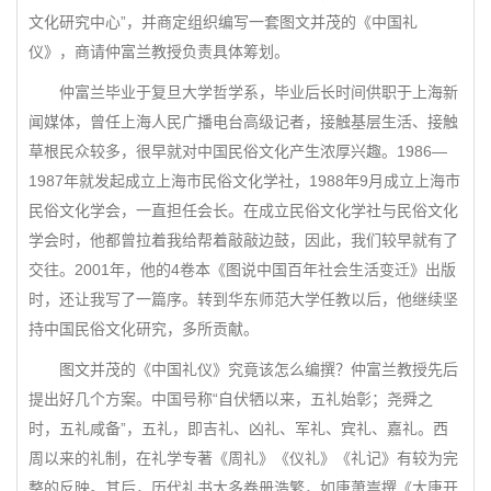
文化研究中心”，并商定组织编写一套图文并茂的《中国礼
仪》，商请仲富兰教授负责具体筹划。
仲富兰毕业于复旦大学哲学系，毕业后长时间供职于上海新
闻媒体，曾任上海人民广播电台高级记者，接触基层生活、接触
草根民众较多，很早就对中国民俗文化产生浓厚兴趣。1986—
1987年就发起成立上海市民俗文化学社，1988年9月成立上海市
民俗文化学会，一直担任会长。在成立民俗文化学社与民俗文化
学会时，他都曾拉着我给帮着敲敲边鼓，因此，我们较早就有了
交往。2001年，他的4卷本《图说中国百年社会生活变迁》出版
时，还让我写了一篇序。转到华东师范大学任教以后，他继续坚
持中国民俗文化研究，多所贡献。
图文并茂的《中国礼仪》究竟该怎么编撰？仲富兰教授先后
提出好几个方案。中国号称“自伏牺以来，五礼始彰；尧舜之
时，五礼咸备”，五礼，即吉礼、凶礼、军礼、宾礼、嘉礼。西
周以来的礼制，在礼学专著《周礼》《仪礼》《礼记》有较为完
整的反映。其后，历代礼书大多卷册浩繁，如唐萧嵩撰《大唐开