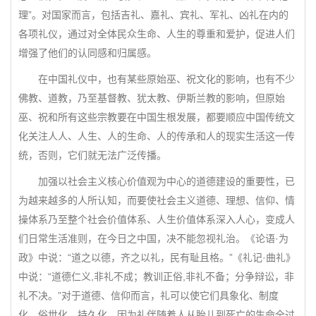
理”。对国家而言，包括吉礼、嘉礼、宾礼、军礼、凶礼在内的
各项礼仪，通过对全体民众生命、人生的尊重和爱护，促进人们
增强了他们的认同感和归属感。
在中国礼仪中，也有某些原始巫、祝文化的影响，也有不少
佛教、道教，乃至基督教、犹太教、伊斯兰教的影响，但原始
巫、祝和所有这些宗教要在中国生根发展，都要顺应中国传统文
化关注人人、人生、人的生命、人的传承和人的现实生活这一传
统，否则，它们就无法广泛传播。
加强以社会主义核心价值观为中心的道德建设的重要性，已
为越来越多的人所认知，而要使社会主义道德、理想、信仰、情
操体系乃至整个社会价值体系、人生价值体系深入人心，变成人
们日常生活准则，在今日之中国，决不能忽视礼治。《论语·为
政》中说：“道之以德，齐之以礼，民有耻且格。”《礼记·曲礼》
中说：“道德仁义,非礼不成；教训正俗,非礼不备；分争辩讼，非
礼不决。”对于道德、信仰而言，礼可以使它们具象化、制度
化、俗世化、持久化，因为礼伴随着人从胎儿到死亡的生命全过