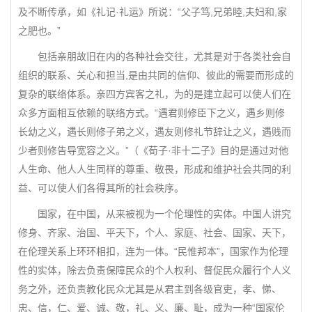
及不断传承，如《礼记·礼运》所说：“父子笃,兄弟睦,夫妇和,家
之肥也。”
包括亲朋故旧在内的各种社会交往，尤其是对于各类社会自
组织的联系、关心和担当,是由共同的信仰、彼此的需要而形成的
复杂的联络体系。亲四方宾客之礼，为的是建立起可以使人们在
众多方面相互依赖的联络方式。“遇君则修臣下之义，遇乡则修
长幼之义，遇长则修子弟之义，遇友则修礼节辞让之义，遇贱而
少者则修告导宽容之义。”（《荀子·非十二子》目的是通过对他
人生命、他人人生同样的尊重、敬畏，形成和维护社会共同的利
益、可以使人们各得其所的社会秩序。
国家，在中国，从来被视为一个伦理性的实体。中国人讲究
修身、齐家、治国、平天下，个人、家庭、社会、国家、天下，
在伦理关系上环环相扣，连为一体。“民惟邦本”，国家作为伦理
性的实体，除去负责保障民众的个人权利、督促民众履行个人义
务之外，还负责教化民众尤其是从君主到各级官吏，孝、悌、
忠、信，仁、爱、诚、敬，礼、义、廉、耻，成为一种“国家伦