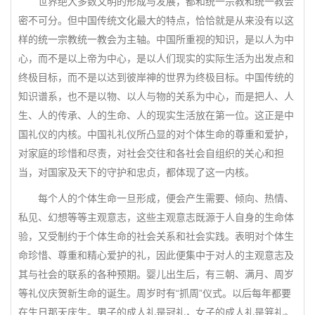
世界绝大多数文明的形成与发展，都和统一宗教和统一教会
密不可分。但中国传统文化最大的特点，恰恰就是从来没有以这
样的统一宗教统一教会为主轴。中国所重视的知识，是以人为中
心，而不是以上帝为中心，是以人们现实的实际生活为出发点和
终极目标，而不是以达到彼岸神的世界为终极目标。中国传统的
知识谱系，也不是以物、以人与物的关系为中心，而是把人、人
生、人的传承、人的生命、人的现实生活放在第一位。这正是中
国礼仪的内核。中国礼礼仪所凸显的对个体生命的尊重和爱护，
对家庭的珍惜和尽责，对社会交往和各社会自组织的关心和担
当，对国家及天下的守护和忠贞，都体现了这一内核。
每个人的个体生命一旦形成，便会产生需要、倾向、热情、
私见、幻想等等主观意志，这些主观意志既源于人自身的生命体
验，又受制约于个体生命的社会关系和社会实践。表明对个体生
命珍惜、尊重和精心爱护的礼，因此便集中于对人的主观意志及
其与社会的联系的各种预期。婴儿出生后，有三朝、满月、周岁
等礼仪庆贺新生命的诞生。周岁时有“抓周”仪式。以后每年都要
在生日那天庆生。男子的成人礼是冠礼，女子的成人礼是笄礼。