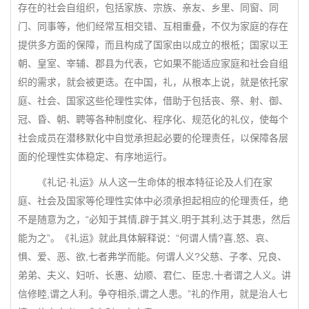
存在的社会自组织，包括家族、宗族、亲友、乡里、同窗、同
门、同事等，他们经常互相交错、互相重叠，不仅为家庭的存在
提供多方面的保障，而且构成了国家由以成立的根柢；国家以王
朝、皇室、宰辅、郡县为代表，它如果不能适应家庭和社会自组
织的需求，就会被更迭。在中国，礼，从根本上说，就是依托家
庭、社会、国家这些伦理性实体，借助于包括丧、祭、射、御、
冠、昏、朝、聘等各种制度化、程序化、规范化的礼仪，使每个
社会成员在潜移默化中自觉承担起必要的伦理责任，以保障各层
面的伦理性实体稳定、有序地运行。
《礼记·礼运》从人这一生命体的根本特征论及人们在家
庭、社会及国家等伦理性实体中必须承担起相应的伦理责任，绝
不是随意为之，“必知于其情,辟于其义,明于其利,达于其患，然后
能为之”。《礼运》就此具体解释说：“何谓人情?喜,怒、哀、
惧、爱、恶、欲,七者弗学而能。何谓人义?父慈、子孝、兄良、
弟弟、夫义、妇听、长惠、幼顺、君仁、臣忠,十者谓之人义。讲
信修睦,谓之人利。争夺相杀,谓之人患。”礼的作用，就是治人七