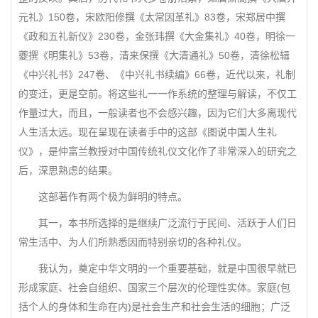
元礼》150卷，宋欧阳修撰《太常因革礼》83卷，宋郑居中撰
《政和五礼新仪》230卷，金张玮撰《大金集礼》40卷，明徐一
夔撰《明集礼》53卷，清来保撰《大清通礼》50卷，清徐松辑
《中兴礼书》247卷、《中兴礼书续编》66卷，近代以来，礼制
的变迁，更是空前。将这些礼一一作系统的整理与解读，不仅工
作量过大，而且，一般读者也不会感兴趣，因为它们大多离现代
人生活太远。现在呈现在读者手中的这部《图说中国人生礼
仪》，是仲富兰教授对中国传统礼仪文化作了非常深入的研究之
后，深思熟虑的结果。
这部著作有两个极为鲜明的特点。
其一，本书所选择的是继续广泛流行于民间、活跃于人们日
常生活中、为人们所熟悉因而特别亲切的各种礼仪。
我认为，奠定中华文明的一个重要基础，就是中国很早就已
形成家庭、社会自组织、国家三个层次的伦理性实体。家庭(包
括个人的身体和生命在内)是社会生产和社会生活的细胞；广泛