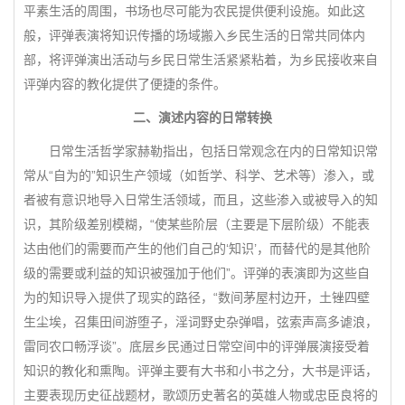
平素生活的周围，书场也尽可能为农民提供便利设施。如此这
般，评弹表演将知识传播的场域搬入乡民生活的日常共同体内
部，将评弹演出活动与乡民日常生活紧紧粘着，为乡民接收来自
评弹内容的教化提供了便捷的条件。
二、演述内容的日常转换
日常生活哲学家赫勒指出，包括日常观念在内的日常知识常
常从“自为的”知识生产领域（如哲学、科学、艺术等）渗入，或
者被有意识地导入日常生活领域，而且，这些渗入或被导入的知
识，其阶级差别模糊，“使某些阶层（主要是下层阶级）不能表
达由他们的需要而产生的他们自己的‘知识’，而替代的是其他阶
级的需要或利益的知识被强加于他们”。评弹的表演即为这些自
为的知识导入提供了现实的路径，“数间茅屋村边开，土锉四壁
生尘埃，召集田间游堕子，淫词野史杂弹唱，弦索声高多谑浪，
雷同农口畅浮谈”。底层乡民通过日常空间中的评弹展演接受着
知识的教化和熏陶。评弹主要有大书和小书之分，大书是评话，
主要表现历史征战题材，歌颂历史著名的英雄人物或忠臣良将的