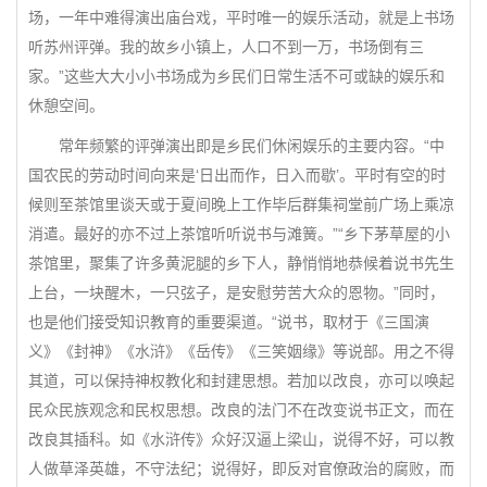
场，一年中难得演出庙台戏，平时唯一的娱乐活动，就是上书场
听苏州评弹。我的故乡小镇上，人口不到一万，书场倒有三
家。”这些大大小小书场成为乡民们日常生活不可或缺的娱乐和
休憩空间。
常年频繁的评弹演出即是乡民们休闲娱乐的主要内容。“中
国农民的劳动时间向来是‘日出而作，日入而歇’。平时有空的时
候则至茶馆里谈天或于夏间晚上工作毕后群集祠堂前广场上乘凉
消遣。最好的亦不过上茶馆听听说书与滩簧。”“乡下茅草屋的小
茶馆里，聚集了许多黄泥腿的乡下人，静悄悄地恭候着说书先生
上台，一块醒木，一只弦子，是安慰劳苦大众的恩物。”同时，
也是他们接受知识教育的重要渠道。“说书，取材于《三国演
义》《封神》《水浒》《岳传》《三笑姻缘》等说部。用之不得
其道，可以保持神权教化和封建思想。若加以改良，亦可以唤起
民众民族观念和民权思想。改良的法门不在改变说书正文，而在
改良其插科。如《水浒传》众好汉逼上梁山，说得不好，可以教
人做草泽英雄，不守法纪；说得好，即反对官僚政治的腐败，而