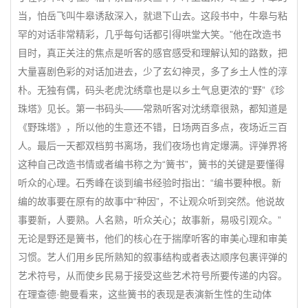
当，怕岳飞叫牛皋诱敌深入，就退下山去。这段书中，牛皋与粘
罕的对话非常精彩，几乎每句话都引得哄堂大笑。”他在改造书
目时，真正关注的焦点是听客的感官感受和理解认知的路数，把
大量喜剧色彩的对话加进去，少了玄幻神灵，多了乡土人性的淳
朴。无独有偶，码头老虎沈绣章也是以乡土气息更浓的“野”《珍
珠塔》见长。第一书码头——常熟听客对沈绣章很熟，都知道是
《野珠塔》，所以他的生意还不错，日场两百多点，夜场近三百
人。最后一天都双档剪书离场，我们夜场也肯定爆满。评弹界将
这种自己改造书情或者编书称之为“簧书”，簧书的关键是要懂得
听众的心理。石秀峰在谈到编书经验时指出：“编书要种根。新
编的故事要在原有的故事中“种因”，不让观众听到突然。他说故
事要新，人要熟。人名熟，听众关心；故事新，易吸引观众。”
无论是野还是簧书，他们的核心在于揣摩听客的审美心理和审美
习惯。艺人们用乡民所熟知的叙事结构或者表达顺序包裹评弹的
艺术符号，从而使乡民易于接受这些艺术符号所要传递的内容。
在理查德·鲍曼看来，这些簧书的表现是表演新生性的生动体