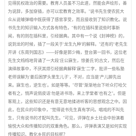
见得民权政治的需要。教育人员虽不习此道，然能会声绘形，善
为说辞，多加穿插，亦可以宏教育之效率。”说书先生使农民大
众从说噱弹唱中既获得了感官享受，而且接收到了知识教化。说
书先生的知识输入方式各有特色，“有的在插科里说些时事新
闻，有的则在插科里，引经据典。其中有一个说《封神榜》的，
说到龙的时候，插了一段关于‘龙生九种’的解释。”还有的“老先生
开讲《东周列国志》——好像是郭少梅，登台第一回书，这位老
先生文绉绉地背诵了一大段‘庄公寐生，惊姜氏’的古文，然后在
演绎故事中，不厌其烦引经据典解释‘寐生’二字，批评一些私塾
老师误解为‘姜后困梦头里生儿子’，不对，应当是‘产儿脚先出
来。寐生也，逆生也’。如是等等。”尽管“渐渐地台下听众打哈欠
者有之，悄声说俏皮话‘勿是进书场，来上学堂者’也有之”。但是
客观上，这些知识还是有意无意地揉进听客的思想观念之中。因
此，在民众的印象中，“觉得说书先生真有学问。唱戏的不叫先
生，只有说书的才配叫先生。”可见，评弹在乡土社会中扮演着
愉悦大众和传播知识的双重角色。那么，评弹表演又是如何实现
传播知识、教化乡民的目标呢？