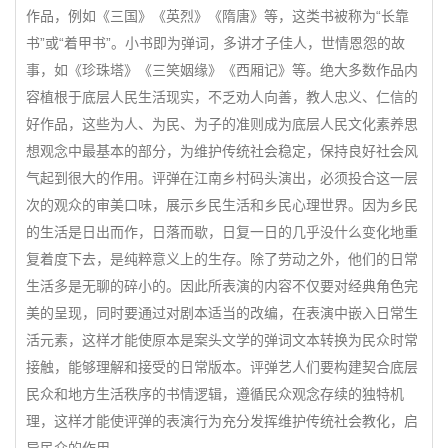
作品，例如《三国》《英烈》《隋唐》等，这类书被称为“长靠
书”或“着甲书”。小书即为弹词，多讲才子佳人，世情恩怨的故
事，如《珍珠塔》《三笑姻缘》《西厢记》等。绝大多数作品内
容植根于底层人民生活现实，不乏劝人向善，教人忠义、仁信的
好作品，这些为人、为民、为子的准则成为底层人民文化素养思
想观念中最基本的部分，为维护传统社会稳定，保持良好社会风
气起到很大的作用。评弹在江南乡村码头演出，必须投合这一层
次的观众的审美口味，展示乡民生活和乡民心理世界。因为乡民
的生活是日出而作，日落而歇，日复一日的几乎没什么变化地重
复着度下去，是纯粹意义上的生存。除了劳动之外，他们的日常
生活多是无聊的碎小的。因此所表演的内容不仅要对经典角色完
美的呈现，同时要通过对剧本适当的改编，在表演中嵌入日常生
活元素，这样才能使原本是案头文学的弹词文本转换为民众时常
接触，能够理解和接受的日常版本。评弹艺人们要构建契合底层
民众和地方生活秩序的书情逻辑，遵循民众观念存续的独特机
理，这样才能使评弹的表演行为充分发挥维护传统社会教化，启