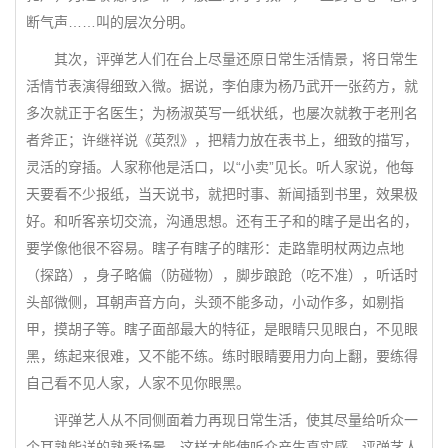
断气声……叫的层次分明。
其次，评弹艺人们在台上尽量还原日常生活情景，将日常生
活情节表演得细致入微。据说，李伯康为杨乃武开一张药方，就
多次就正于名医生；为杨淑英写一纸状纸，也屡次就教于老刑名
者斧正；许继祥说《英烈》，把精力放在表书上，细致的描写，
灵活的穿插。人家称他是活口，以“小卖”见长。听人家说，他每
天要看不少报纸，当天说书，就把时事、新闻插到书里，效果极
好。和听客亲切交流，沟通思想。还有王子和的瞎子是出名的，
要学像他很不容易。瞎子有瞎子的瞎形：走路靠明杖两边点地
（探路），身子略偏（防碰物），脚步踉跄（吃不准），听话时
头部微侧，耳朝声音方向，头颈不能多动，小动作多，如剔指
甲，摸胡子等。瞎子面部最大的特征，是眼睛只见眼白，不见眼
黑，练起来很难，又不能不练。练时眼睛要用力向上翻，要练得
自己看不见人家，人家不见你眼黑。
评弹艺人从不同侧面着力再现日常生活，使其尽量给听众一
个耳熟能详的熟悉场景，这样才能使听众产生真实感。评弹艺人