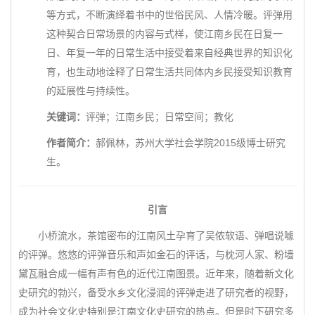
等方式，不断演绎着书中的世俗民风、人情冷暖。评弹用
这种契合日常场景的内容与式样，使江南乡民在日复一
日、年复一年的日常生活中接受着来自经典世界的知识化
育，也生动地诠释了日常生活共同体内乡民接受知识教育
的延展性与持续性。
关键词：
评弹；江南乡民；日常空间；教化
作者简介：
郝佩林，苏州大学社会学院2015级博士研究
生。
引言
小桥流水，茶馆密布的江南风土孕育了吴侬软语、弹唱说噱
的评弹。悠悠的评弹音乐和声如金石的评话，与枕河人家、粉墙
黛瓦融合成一幅有声有色的近代江南图景。近年来，随着新文化
史研究的勃兴，备受水乡文化浸润的评弹走进了研究者的视野，
成为社会文化史特别是江南文化史研究的热点。但是时下研究多