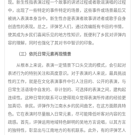
现。新生性指表演过程一个故事的讲述过程或者歌谣演唱的过程
中，出现了一些特定的事件特定的场景，这些事件或场景最后又
被纳入表演本身当中。新生性亦是表演者故事讲述者或歌手自身
创造性的表现。总之，评弹艺人们，通过改编既有书目的书情，
使其成为乡民们喜闻乐见的地方性知识，既便利了乡民对评弹内
容的理解，同时也强化了其对书中智识的印象。
（三）依托日常元素再现情景
从根本上来说，表演一定情景下口头交流的模式，会引起对
表述行为的特别关注和高度意识。对于表演的人来说，最具挑战
性的工作，就是在文化表演事件中引人注目的、公开的表演，与
日常生活语境中自发的、非计划的、可选择的表演之间，建构起
连续性。这种日常的联系可以使得观众觉得表演所传递的经验更
加真切、亲民。评弹作为江南水乡的民间曲艺，在这方面颇具特
色。它在表演时尽量融入日常元素，尽可能降低听客对内容的生
疏感。首先，评弹运用地域特色鲜明的吴地方言说唱，以其方言
的独特性，彰显出与江南地方的有机联系。此外，有的评弹艺人