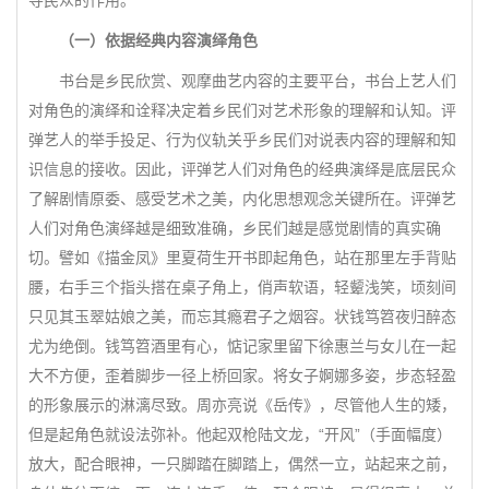
导民众的作用。
（一）依据经典内容演绎角色
书台是乡民欣赏、观摩曲艺内容的主要平台，书台上艺人们
对角色的演绎和诠释决定着乡民们对艺术形象的理解和认知。评
弹艺人的举手投足、行为仪轨关乎乡民们对说表内容的理解和知
识信息的接收。因此，评弹艺人们对角色的经典演绎是底层民众
了解剧情原委、感受艺术之美，内化思想观念关键所在。评弹艺
人们对角色演绎越是细致准确，乡民们越是感觉剧情的真实确
切。譬如《描金凤》里夏荷生开书即起角色，站在那里左手背贴
腰，右手三个指头搭在桌子角上，俏声软语，轻颦浅笑，顷刻间
只见其玉翠姑娘之美，而忘其瘾君子之烟容。状钱笃笤夜归醉态
尤为绝倒。钱笃笤酒里有心，惦记家里留下徐惠兰与女儿在一起
大不方便，歪着脚步一径上桥回家。将女子婀娜多姿，步态轻盈
的形象展示的淋漓尽致。周亦亮说《岳传》，尽管他人生的矮，
但是起角色就设法弥补。他起双枪陆文龙，“开风”（手面幅度）
放大，配合眼神，一只脚踏在脚踏上，偶然一立，站起来之前，