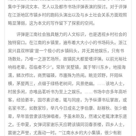
集中于弹词文本、艺人以及都市书场评弹表演的探讨。对于评弹
在江浙地区市镇乡村的跑码头演出以及与乡土社会关系方面观照
略显薄弱，这为本文的写作留下了探索的空间。
评弹是江南社会独具魅力的人文标识，也是透视乡村社会的
独特窗口。在江南的乡镇里，遍布着大大小小的书场码头。浙江
吴兴县双林镇“是一个极小的乡镇码头，并无其他娱乐，只有书
场数处，乃唯一之游艺场所，故镇民大都爱嗜评弹。以前光裕社
响档老辈，莅临者不少”。常熟“吴墅镇，属于琴川东乡，地接海
濡，鳞次栉比，商贾辐辏，市廛殊为热闹。眺览郊野，阡陌纵
横，茅屋两三，点缀于绿杨老树间，风景绝幽。……该地人士，
村居多闲，亦唯品茗听书为至上之娱乐。……书场中亦多年高听
客，经验綦丰，固尽素识者，辄与同座，为予纵谭书坛掌故，或
名家书艺，如数家珍，举凡今日成名之李伯康、赵稼秋、张少蟾
辈，早年皆尝隶该场弹唱者，予虽未聆及，然诸父老辄津津乐道
之。壬申夏，女弹词家谢乐天应聘该镇同羽春茶楼，四乡人士，
震谢之声誉，尤轰动一时。”“江南水乡的大小集镇，很少有剧