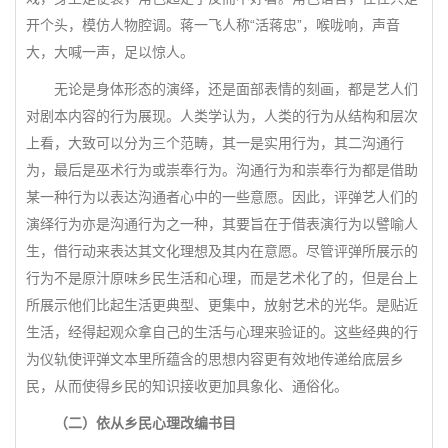
开个头，模仿人物腔调。蒋一飞人称“活蒋忠”，喉咙响，声音
大，大喊一声，足以惊人。
无论是身体形态的演绎，还是面部表情的刻画，都是艺人们
对剧本内容的行为展现。人类学认为，人类的行为从结构和层次
上看，大致可以分为三个范畴，其一是实用行为，其二沟通行
为，最后是巫术行为或崇奉行为。沟通行为和崇奉行为都是借助
某一种行为以表达沟通者心中的一些意愿。因此，评弹艺人们的
演绎行为亦是沟通行为之一种，其要旨在于借表演行为以譬喻人
生，借行动来表达其文化理想及其内在意愿。尽管评弹所展示的
行为不是原汁原味乡民生活和心理，而是艺术化了的，但是台上
所展示他们比起生活更典型、更集中，放射艺术的光华。是贴近
生活，经得起观众拿自己的生活与心理来验证的。这些经典的行
为仪轨使评弹文本里所蕴含的思想内容更有效地传递给底层乡
民，从而使得乡民的知识接收更加具象化、通俗化。
（二）依从乡民心理改编书目