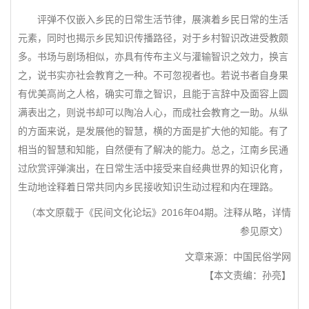
评弹不仅嵌入乡民的日常生活节律，展演着乡民日常的生活
元素，同时也揭示乡民知识传播路径，对于乡村智识改进受教颇
多。书场与剧场相似，亦具有传布主义与灌输智识之效力，换言
之，说书实亦社会教育之一种。不可忽视者也。若说书者自身果
有优美高尚之人格，确实可靠之智识，且能于言辞中及面容上圆
满表出之，则说书却可以陶冶人心，而成社会教育之一助。从纵
的方面来说，是发展他的智慧，横的方面是扩大他的知能。有了
相当的智慧和知能，自然便有了解决的能力。总之，江南乡民通
过欣赏评弹演出，在日常生活中接受来自经典世界的知识化育，
生动地诠释着日常共同内乡民接收知识生动过程和内在理路。
（本文原载于《民间文化论坛》2016年04期。注释从略，详情
参见原文）
文章来源：中国民俗学网
【本文责编：孙亮】