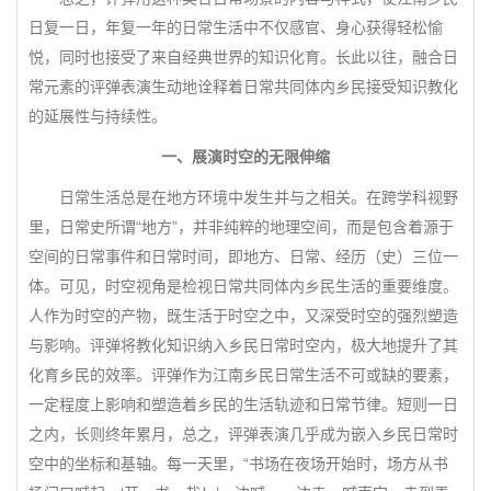
日复一日，年复一年的日常生活中不仅感官、身心获得轻松愉
悦，同时也接受了来自经典世界的知识化育。长此以往，融合日
常元素的评弹表演生动地诠释着日常共同体内乡民接受知识教化
的延展性与持续性。
一、展演时空的无限伸缩
日常生活总是在地方环境中发生并与之相关。在跨学科视野
里，日常史所谓“地方”，并非纯粹的地理空间，而是包含着源于
空间的日常事件和日常时间，即地方、日常、经历（史）三位一
体。可见，时空视角是检视日常共同体内乡民生活的重要维度。
人作为时空的产物，既生活于时空之中，又深受时空的强烈塑造
与影响。评弹将教化知识纳入乡民日常时空内，极大地提升了其
化育乡民的效率。评弹作为江南乡民日常生活不可或缺的要素，
一定程度上影响和塑造着乡民的生活轨迹和日常节律。短则一日
之内，长则终年累月，总之，评弹表演几乎成为嵌入乡民日常时
空中的坐标和基轴。每一天里，“书场在夜场开始时，场方从书