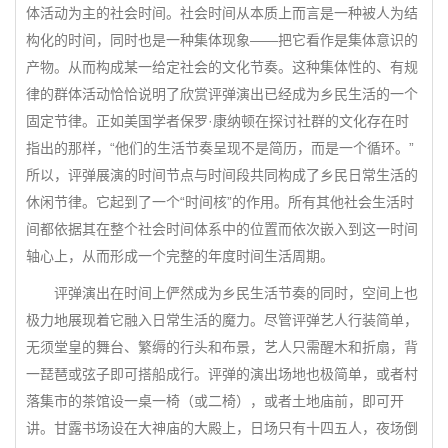
体活动为主的社会时间。社会时间从本质上而言是一种被人为结
构化的时间，同时也是一种集体现象——把它看作是集体意识的
产物。从而构成某一给定社会的文化节奏。这种集体性的、有规
律的群体活动恰恰说明了欣赏评弹演出已经成为乡民生活的一个
固定节律。正如美国学者保罗·康纳顿在探讨社群的文化存在时
指出的那样，“他们的生活节奏呈现不是简历，而是一个循环。”
所以，评弹展演的时间节点与时间段共同构成了乡民日常生活的
休闲节律。它起到了一个“时间核”的作用。所有其他社会生活时
间都依据其在整个社会时间体系中的位置而依次嵌入到这一时间
轴心上，从而形成一个完整的年度时间生活周期。
评弹演出在时间上俨然成为乡民生活节奏的同时，空间上也
极力地展现着它融入日常生活的魔力。尽管评弹艺人行装简单，
无须堂皇的舞台、繁缛的行头和布景，艺人只需醒木和折扇，背
一琵琶或弦子即可搭船成行。评弹的演出场地也极简单，或者村
落集市的茶馆设一桌一椅（或二椅），或者土地庙前，即可开
讲。甘露书场设在大神庙的大殿上，日场只有十四五人，夜场倒