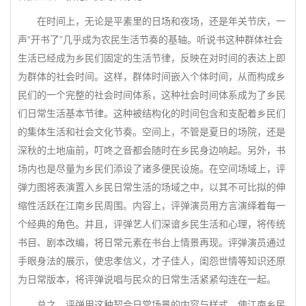
在时间上，无论是平素里的日场和夜场，还是年关节庆，一
声“开书了”几乎成为农民生活节奏的基轴。听说书这种群体社会
生活已经成为乡民们固定的生活节律，反映在对时间的表达上即
为群体的社会时间。这样，群体时间嵌入个体时间，从而构成乡
民们的一个完整的社会时间体系，这种社会时间体系成为了乡民
们日常生活基本节律。这种被结构化的时间包含和支配着乡民们
的集体生活和社会文化节奏。空间上，不管是夏日的场院，还是
深秋的土地庙前，叮咚之音都会随时在乡民身边响起。另外，书
场内也是尽量为乡民们添设了诸多便民设施。在空间场域上，评
弹力图将表演置入乡民日常生活的场域之中，以其不可比拟的伸
缩性活跃在江南乡民周围。内容上，评弹演员用方言演绎着每一
个经典的角色。并且，评弹艺人们深谙乡民生活和心理，将传统
书目、剧本改编，将日常元素在书台上情景再现。评弹演员通过
手眼身法的展示，使忠孝信义，才子佳人，闺怨世情等知识还原
为日常版本，将评弹说唱与民众的日常生活紧紧勾连在一起。
总之，评弹用这种契合日常场景的内容与样式，使江南乡民