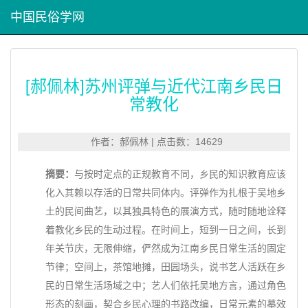
中国民俗学网
[郝佩林]苏州评弹与近代江南乡民日
常教化
作者：郝佩林 | 点击数：14629
摘要：
与按时定点的
正规教育不同，乡民的知识
教育应该
化入其赖以存活的日常共同体内。评弹作为扎根于吴地乡
土的民间曲艺，以其独具特色的展演方式，随时随地诠释
着教化乡民的生动过
程。在时间上，短到一日之间，长到
年关节庆，无限伸缩，俨然成为江南乡民日常生活的固定
节律；空间上，茶馆地摊，田园场头，说书艺人活跃在乡
民的日常生活场域之中；艺人们依托吴地方言
，通过角色
形态的刻画，契合乡
民心理的书路改编，日常元素的摹效