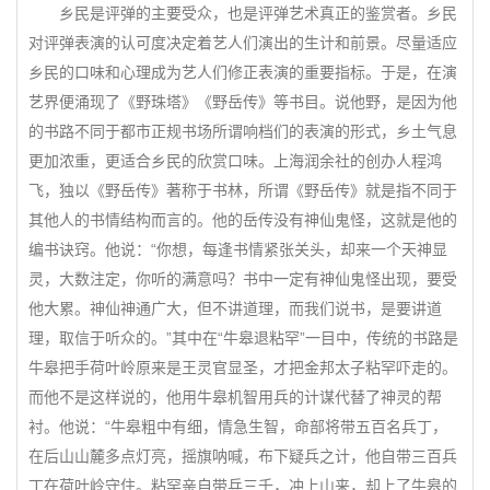
乡民是评弹的主要受众，也是评弹艺术真正的鉴赏者。乡民
对评弹表演的认可度决定着艺人们演出的生计和前景。尽量适应
乡民的口味和心理成为艺人们修正表演的重要指标。于是，在演
艺界便涌现了《野珠塔》《野岳传》等书目。说他野，是因为他
的书路不同于都市正规书场所谓响档们的表演的形式，乡土气息
更加浓重，更适合乡民的欣赏口味。上海润余社的创办人程鸿
飞，独以《野岳传》著称于书林，所谓《野岳传》就是指不同于
其他人的书情结构而言的。他的岳传没有神仙鬼怪，这就是他的
编书诀窍。他说：“你想，每逢书情紧张关头，却来一个天神显
灵，大数注定，你听的满意吗？书中一定有神仙鬼怪出现，要受
他大累。神仙神通广大，但不讲道理，而我们说书，是要讲道
理，取信于听众的。”其中在“牛皋退粘罕”一目中，传统的书路是
牛皋把手荷叶岭原来是王灵官显圣，才把金邦太子粘罕吓走的。
而他不是这样说的，他用牛皋机智用兵的计谋代替了神灵的帮
衬。他说：“牛皋粗中有细，情急生智，命部将带五百名兵丁，
在后山山麓多点灯亮，摇旗呐喊，布下疑兵之计，他自带三百兵
丁在荷叶岭守住。粘罕亲自带兵三千，冲上山来，却上了牛皋的