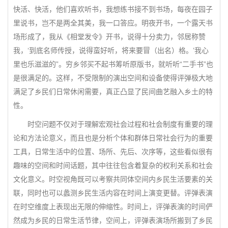
快活、快活，他们喜欢听书，我想练书接不到书场，每夜在园子
里说书，岂不是两全其美，我一口答应。明夜开书，一个露天书
场形成了，我从《相堂发令》开书，说得十分卖力，邻居称赞
我，‘到底名师传授，说得蛮好听，将来要冒（出名）格。’我心
里也乐滋滋的”。穷乡邻买不起书筹听原版书，就听听“二手书”也
是很满足的。这样，不受限制的演出空间和设备使得评弹极大地
满足了乡民们日常休闲需要，真正凸显了民间曲艺融入乡土的特
性。
时空问题不仅对于理解宏观社会过程和社会制度有重要的理
论和方法论意义，而且也是分析个体和群体日常社会行为的重要
工具，日常生活中的位置、场所、先后、次序等，这些看似很有
趣味的空间和时间话题，其中往往包含着复杂的权利关系和社会
文化意义。时空视角既可以考察共同体空间内乡民生活要素的关
联，同时也可以蠡测乡民生活内容在时间上演变更替。评弹表演
在时空维度上表现出无限的伸缩性。时间上，评弹表演的时间俨
然成为乡民的日常生活节律，空间上，评弹表演场所搬到了乡民