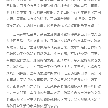
不认得，而是没有用字来帮助他们在社会中生活的需要。可见，
乡土社会中文字的传播是间接的，外显口传与行为才是乡民之间
交际、表意的最有效的途径。正如学者指出：“由具象符号而生
敬孝之心，见诸日常行事，这便是近代民众教化的基本思路。”
江南乡村社会中，乡民生活周围频繁的评弹演出几乎成为嵌
入乡民日常生活的文化节律，评弹艺人以巧妙的身体动作，婉转
的喉咙，把日常生活现象绘声地表演出来，或是将经典世界的角
色转换为民众熟知的日常版本。雄壮的事，可使听众荡气回肠，
有拔剑起舞之慨。细腻熨帖之处，柔肠寸断，令人起悠悠感叹之
思。这种演出，一方面适合民众的经济实力，不费钱，也适合民
众的知识程度，富有历史趣味的材料，活泼通俗的口吻，有知识
的可听，无知识的也可理解。无论从历史背景还是农村生活习
惯，都具有相当之价值。民众就是需要情调和技术打成一片的教
育。艺人们通过实践中的包容与变通，传递符合乡土社会的文化
逻辑及乡民日常生活的实践逻辑的智识内容，最大限度地满足了
群体日常生活的审美和休憩的需求。