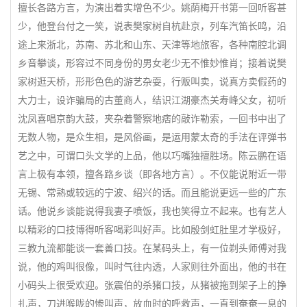
擅长各路方言，为演出着实增色不少。姚荫梅开书第一回听客甚
少，他登台付之一笑，说表樊家树自杭赴京，列车汽笛长鸣，沿
途上来浙北，苏南、苏北和山东、天津等地旅客，各种南腔北调
乡音攀谈，形容过不同身份的男女老少无不惟妙惟肖；接着说樊
家树逛天桥，形形色色的游艺杂耍，行贩叫卖，说真方卖假药的
大力士，设诈骗局的古董商人，结识江湖豪杰关寿峰父女，初听
沈凤喜唱京韵大鼓，夹杂着警察地痞的敲诈勒索，一回书中出了
无数人物，是众生相，是风俗画，是运用蒙太奇的手法在评弹书
艺之中，可谓口头文学的上品，他以巧嘴独擅胜场。陈云鹏在语
言上极有本领，擅各路乡谈（即各地方言）。不仅能说附近一带
无锡、常熟或较远的宁波、绍兴的话。而且能说更远一些的广东
话。他说乡谈能说得我妻子喷饭，我也笑得立不起来。也有艺人
以精彩的口技博得听客喝彩叫好声。比如殷剑虹肚里才学极好，
三教九流都能谈一套善口技。在某码头上，有一位剃头师傅对我
说，他的鸡叫很像，叫时气往内透，人家则往外面出，他的书在
小码头上很受欢迎。张震伯的杀猪口技，从猪被拖到架子上的挣
扎声，刀进喉咙的惨叫声，放血时的呼救声，一直到奄奄一息的