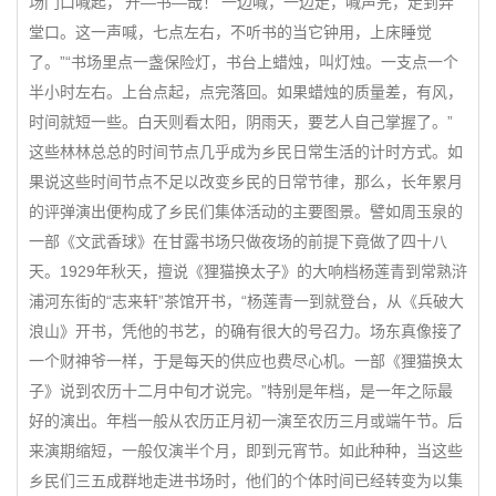
场门口喊起，‘开—书—哉！’一边喊，一边走，喊声完，走到弄
堂口。这一声喊，七点左右，不听书的当它钟用，上床睡觉
了。”“书场里点一盏保险灯，书台上蜡烛，叫灯烛。一支点一个
半小时左右。上台点起，点完落回。如果蜡烛的质量差，有风，
时间就短一些。白天则看太阳，阴雨天，要艺人自己掌握了。”
这些林林总总的时间节点几乎成为乡民日常生活的计时方式。如
果说这些时间节点不足以改变乡民的日常节律，那么，长年累月
的评弹演出便构成了乡民们集体活动的主要图景。譬如周玉泉的
一部《文武香球》在甘露书场只做夜场的前提下竟做了四十八
天。1929年秋天，擅说《狸猫换太子》的大响档杨莲青到常熟浒
浦河东街的“志来轩”茶馆开书，“杨莲青一到就登台，从《兵破大
浪山》开书，凭他的书艺，的确有很大的号召力。场东真像接了
一个财神爷一样，于是每天的供应也费尽心机。一部《狸猫换太
子》说到农历十二月中旬才说完。”特别是年档，是一年之际最
好的演出。年档一般从农历正月初一演至农历三月或端午节。后
来演期缩短，一般仅演半个月，即到元宵节。如此种种，当这些
乡民们三五成群地走进书场时，他们的个体时间已经转变为以集