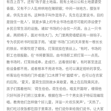
有百上百下。还有“场子是土地庙，既有土地公公和土地婆婆受
香烟，又有不少人乱哄哄地在赌铜钿；中间一块地方，摆张半
桌，供先生说书。这种场子叫作混场子。先生在这里说书，目的
是拢住一批人”，就是乡镇上的专业书场也是尽可能的添设便于
乡民日常生活的设施。诸如“书场的小台仅一尺高，台上一只书
桌，两把椅子，面对书场大门，大门里两旁墙壁前有一排钩子，
专为农民听书时挂篮子用。”或是“书场门口的天井里有一根长长
的铁丝，听客吹熄了蜡烛，灯笼就挂在铁丝上。”有时，书场的
职工也很殷勤，在“书将要落回，由书场职工把灯笼一一点亮。
散书场时，灯笼排成串，走成行，远看很好看”。有时甚至连这
些设备都不用，或者根本不用进书场，也可以满足视听的享受。
听客站在书场的门外或是门口木牌下听“戤壁书”。也可以在农家
的后院，“夏天，夏荷生回到故乡来歇夏，晚上在后院乘风凉，
孩子们围着他叫：‘荷生伯伯，荷生伯伯，唱支开篇呀’，缠得他
只好叫孩子们把三弦拿来，根据在场一个个男女孩子特征现编现
唱，教育他们怎样做个好儿童，洋溢一片欢乐笑声”。“天热了，
我们吃过夜饭都在园子里乘凉，他们说你来给我们说书，让大家