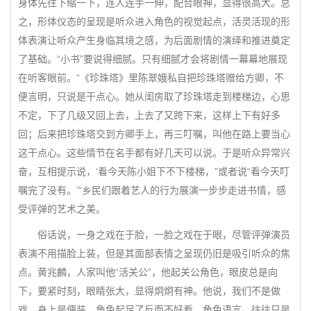
身体先往下缩一下，连人连手一伸，配合眼神，显得很高大。总
之，形体仪态的呈现是听众进入角色的视觉起点，活灵活现的形
体表演让听众产生身临其境之感，为后面剧情的演绎和推进奠定
了基础。“小书”要说得细腻。只有细腻才会将剧情一幕幕地展现
在听客眼前。“《珍珠塔》里陈翠娥私自把珍珠塔赠给方卿，不
便言明，只说是干点心。她从闺房取了珍珠塔走到楼梯边，心思
不定，下了几级又回上去，上去了又跨下来，这样上下有好多
回；后来把珍珠塔交到方卿手上，再三叮嘱，叫他在路上要当心
这干点心。这些情节在名手都有好几天可以说。于是听众异常兴
奋，互相提示说，‘看今天陈小姐下不下楼梯，”或者说“看今天叮
嘱完了没有。’”乡民们跟着艺人的行为展演一步步走进书情，感
受评弹的艺术之美。
俗话说，一身之戏在于脸，一脸之戏在于眼，尽管评弹演员
表演不用描脸上装，但是其面部表情之呈现仍旧是吸引听众的焦
点。黄兆麟，人家叫他“活关公”，他起关公角色，眼皮总是向
下，要紧时刻，眼睛张大，显得炯炯有神。他说，我们不是做
戏，身上是便装，角色起足了反而不好看。角色语言，往往只是