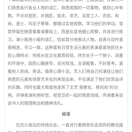
们熟悉各行各业人物的语汇、熟悉周围的一切事物，做到心中有
数。不论对皮匠、补锅匠、船夫、茶艺、浴室工人、农民、和
尚、道士、叫花子等等，都做过实地观察。学习他们的举动。宜
禁停留在随意看看或摹拟上，而是反复地细心观察，并且进行练
习，演小贩用小贩的语汇，恰如其分地表达人物。说表与动作紧
密相连，手口一致。这种富有日常生活元素的表演紧紧地抓住乡
民心理特点：传统乡民文化素质较低，终生处于一个狭小、闭塞
的环境中，因而心胸狭窄，目光短浅，言语粗鲁，不好思考。喜
看别人热闹、笑话，猎奇心理十足。艺人们用自己的演技让他们
熟悉的元素和场景艺术化的再现出来，不仅满足了他们欣赏品评
的乐趣，同时也最大限度地发挥了文艺“美教化、移风俗”的功
用。评弹表演利用听觉、视觉交织一起的情景场域，传递着来自
说书人的情感陶冶和精神洗礼。
结语
在历久相沿的传统社会，一直并行着两条形态迥异的教化路