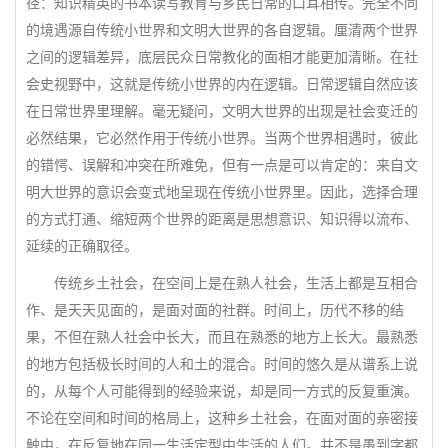
径：知识精英的书本读写教育与乡民日常的口耳相传。完全不同
的境遇源自传统小世界和文明大世界的各自逻辑。厘清两个世界
之间的逻辑差异，底层民众日常教化的面相才能更加清晰。在社
会史视野中，这就是传统小世界的内在逻辑。日常逻辑自然应该
在日常世界里理解。毫无疑问，文明大世界的出现是社会变迁的
必然结果，它必然作用于传统小世界。当两个世界相遇时，彼此
的错愕、误解和冲突在所难免，但有一点是可以肯定的：来自文
明大世界的意识会变式地呈现在传统小世界里。因此，选择合理
的方式打通、缩短两个世界的距离是思想意识、知识得以流布、
延续的正确取径。
传统乡土社会，在空间上是在熟人社会，生活上都是互相合
作、是天天见面的，是面对面的社群。时间上，历代不移的结
果，不但在熟人社会中长大，而且在熟悉的地方上长大。最熟悉
的地方包括极长时间的人和土的混合。时间的悠久是从谱系上说
的，从每个人可能得到的经验来说，却是同一方式的反复重演。
不论在空间和时间的格局上，这种乡土社会，在面对面的亲密接
触中，在反复地在同一生活定型中生活的人们。并不是愚到字都