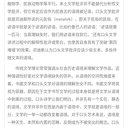
植物学、民族动物学等平行。本土文学批评并不能替代分析性文
学批评，但它肯定应该作为民族志的语境被记录。口头文学批评
就是邓迪斯所说的元民俗（metafolk），即关于民俗的民俗，在
谚语中就是关于谚语的谚语。比如约鲁巴人的谚语：“谚语就像
一匹马：当真理缺失时，我们用谚语来找到它。”还有口头文学
讲述过程中的解释性批评或旁白，也使其自身具有了突破“第四
堵墙”的效果。邓迪斯认为口头文学批评应该少些文本，多些伴
随文本的语境。
传统文学理论常常强调从社会历史语境来理解文学作品，这
种强调恰好是对文学语境缺失的弥补。从语境的空间性维度来
看，书面文学和口头文学对语境的理解完全不同。书面文学将其
视为容器，原因在于文字书写文学的过程本身就是将文学从语境
中剥离的过程。口头诗学让我们明白，并非先有一个实在、静态
的语境，文学并非外在而是内嵌于语境中，文学就是语境的一部
分，文学的一举一动都改变着语境。对于口头艺术来说，语境是
一种天生、本然和内置的范畴，反倒成为不被突出的概念。口头