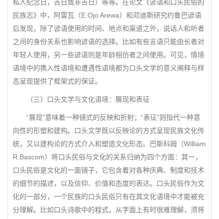
私人纪念日，吉日或非吉日）等等。在论文《谚语和口头民俗的
民族志》中，阿雷瓦（E.Ojo Arewa）和邓迪斯研究约鲁巴谚语
后发现，除了谚语使用的时间、地点和渠道之外，说话人和听者
之间的身份关系也影响谚语的选择。比如有些言语只能由长者对
年轻人使用，另一些谚语则是年龄相仿者之间使用。可见，情境
语境中的携入性语境和遭遇性语境都为口头文学的意义阐释与样
态呈现提供了框架式的保证。
（三）口头文学与文化语境：展现和表征
“展现”意味着一种镜式的反映和折射；“表征”则指代一种意
向性的形塑和建构。口头文学既以反映论的方式呈现民族文化传
统，又以建构论的方式介入和塑造文化形态。巴斯科姆（William
R.Bascom）将口头民俗与文化的关系归纳为四个方面：其一，
口头民俗是文化的一面镜子，它包含着对各种庆典、制度和技术
的细节的描述，以及信仰、价值和态度的表达。口头民俗作为文
化的一部分，一个民族的口头民俗只有在其文化语境中才能被充
分理解。比如口头诗歌中的程式，从字面上有时很难理解，须将