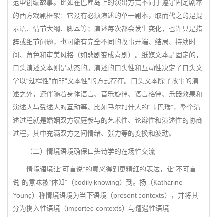
范型创编故事。比如在巴厘岛上的演出方式不同于遵守固定剧本
的西方戏剧框架：它没有必须演述的单一剧本，取而代之的是提
示语、情节大纲、脚本等；演述每次都会发生变化，也许只是措
辞或细节问题，也可能有完全不同的故事开端、结局、持续时
间、角色和审美风格（如悲剧变成喜剧）。纸媒文本是固定的，
口头演述文本则是动态的。演述的口头性和互动性决定了口头文
学以“过程性”而非“文本性”的方式存在。口头文本除了故事的演
述之外，还伴随着身体语言、音乐旋律、语言格律、乐器效果和
演述人与受述人的互动等。比如马尔加什人的“卡巴瑞”，整个演
述过程就是婚姻双方家庭参与的艺术性、论辩性和演述性的协商
过程，其中充满双方之间情绪、张力等的变换和波动。
（二）情境语境确保口头诗学的在场性交流
情境语境让“可言说”的意义得到更精细的表达，让“不可言
说”的意味被“体知”（bodily knowing）到。扬（Katharine
Young）称情境语境为当下语境（present contexts），并将其
分为携入性语境（imported contexts）与遭遇性语境