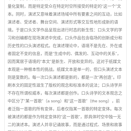
量化复制，而是特定受众在特定时空所接受的特定的“这一个”文
本。同时，演述又意味着演述场域中所有要素之间的互动，比如
演述者、受述者、舞台空间、演述形式等交互性地形成新的语
境。于是口头文学作品呈现出进行时态的新生性：口头文学的学
习和创编都在现场演述中完成，口头作品包含临场的创新成分和
历史性的口头演述程式。在演述理论中，语境不是先在、外在或
者固定不变的信息，而是“生成中的、偶发的、互动中的关系”，
因而寓居于语境的“本文”是新生、开放和变异的。这对于纸媒文
本观是一种根本性的挑战。纸媒文本是单一的，但口头演述文本
则是复数的。每一次口头演述都是新的，都是一次“再创造”。印
刷本文的固定性滋生了版权的观念和标准本的说法；口头诗学并
不存在所谓权威本，每次演述都是创作。口头诗学的文本观念之
中区分了“某一首歌”（a song）和“这一首歌”（the song），前
者泛指一首歌的所有变体，后者仅指某一首歌的特定变体。每次
被演述的都是作为特定变体的“这一首歌”，即具体时空中独一无
二的演述本。演述人并非记诵故事，而是通过程式、场景和故事