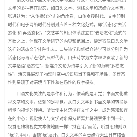
文学的多种存在形态，如口头文学、网络文学和跨媒介文学等。
张进认为：“从传播媒介史的角度看，口传身授时代、文字印刷
时代和电子网络时代分别对应着三种文化范式，即‘活态化’‘去活
态化’和‘再活态化’。”文艺学的知识体系建立在“去活态化”范式的
基础之上，体现在文学研究的内容和范围上，便是将像口头文学
这样的活态文学排除出去。口头诗学和新媒介诗学可以分别作为
活态化与再活态化的典型代表。口头诗学为文学理论贡献了新的
文学话语“活态性”，新媒介文论为诗学引入了新的范畴“多模态
性”。活态性展现了物理时空中的语境当下性和在场性，多模态
性则呈现了对语境当下性和在场性的数字模拟。
口语文化关注的是事件和行为，依赖的是听觉；书面文化重
视文字和文本，依赖的是视觉。从口头文学到书面文学的转换是
听觉向视觉的转换。听觉使主体沉浸在文学之中，成为感知和存
在的中心；视觉使人与文学对象保持距离并将观察集中到一处。
视觉思维将视觉文本像地图一样平摊在“我”面前，听觉思维则以
“我”为中心，围绕“我”展开。口头文学的声音媒介天生具有结合