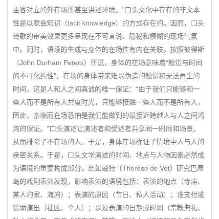
主客对立的外在场所甚至讲述环境。”口头文化中存在的非文本
性是以默会知识（tacit knowledge）的方式存在的。因而，口头
诗歌的审美效果更多呈现在不可言说、隐秘和模糊的现场气氛
中。同时，语境的生成与身体的在场性有内在关联。按照彼得斯
（John Durham Peters）所说，身体的在场意味着“触觉与时间
的不可化约性”，在场的身体带来难以伪造的触觉和无法再生的
时间，这是人和人之间真诚的唯一保证：“由于我们只能够和一
些人而不是所有人共度时光，只能够接触一些人而不是所有人，
因此，亲临而在场恐怕是我们能做到的最接近跨越人与人之间鸿
沟的保证。”口头演述让演述者和受述者共享同一时间和场景，
从而排除了不在场的人。于是，身体在场确证了情境中人与人的
亲密关系。于是，口头文学演述的时间、地点与人物因素必然成
为语境的重要构成部分。比如威特（Thérèse de Vet）研究巴厘
岛的戏剧表演发现，影响表演的语境包括：表演的地点（寺庙、
某人的家、海滩）；表演的原因（节日、私人活动）；谁支付或
赞助演出（社区、个人）；以及表演的日期或时间（宗教典礼、