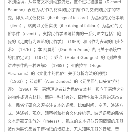
本到语境，从静态文本到动态演述。这个过程被鲍曼（Richard
Bauman）表述为从“作为材料的民俗”向“作为交流的民俗”的转
变，即从以民俗材料（the things of folklore）为基础的民俗事项
（item），转向以民俗实践（the doing of folklore）为基础的民
俗事件（event）。支撑民俗学语境转向的一系列论文包括：鲍
曼的《走向行为理论的民俗学》（1969）和《作为表演的口头艺
术》（1975）；本-阿莫斯（Dan Ben-Amos）的《关于语境中
的民俗定义》（1971）；乔治（Robert Georges）的《对故事
讲述事件的一种理解》（1969）；亚伯拉罕（Roger
Abrahams）的《文化中的民俗：关于分析方法的说明》
（1963）；邓迪斯（Alan Dundes）的《元民俗与口头文学批
评》（1966）等。语境理论者认为民俗文本并非孤立于语境之外
的物件或语言材料，而是一种即兴的、情境性和生成性的活态文
本。民俗学研究必须关注文本的语境，比如时间、空间、演述方
式、演述者、观众、观察者和社会文化传统等。缺乏语境的民俗
文本是毫无生气的（lifeless），孤立的文本好似异国情调的乐器
被作为装饰品置于博物馆的墙壁上，无人知晓乐器的音域、音