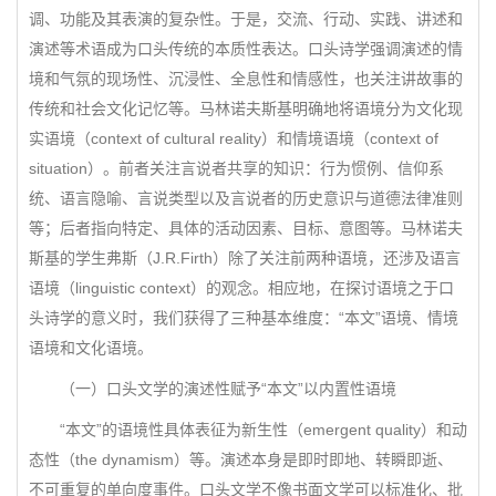
调、功能及其表演的复杂性。于是，交流、行动、实践、讲述和
演述等术语成为口头传统的本质性表达。口头诗学强调演述的情
境和气氛的现场性、沉浸性、全息性和情感性，也关注讲故事的
传统和社会文化记忆等。马林诺夫斯基明确地将语境分为文化现
实语境（context of cultural reality）和情境语境（context of
situation）。前者关注言说者共享的知识：行为惯例、信仰系
统、语言隐喻、言说类型以及言说者的历史意识与道德法律准则
等；后者指向特定、具体的活动因素、目标、意图等。马林诺夫
斯基的学生弗斯（J.R.Firth）除了关注前两种语境，还涉及语言
语境（linguistic context）的观念。相应地，在探讨语境之于口
头诗学的意义时，我们获得了三种基本维度：“本文”语境、情境
语境和文化语境。
（一）口头文学的演述性赋予“本文”以内置性语境
“本文”的语境性具体表征为新生性（emergent quality）和动
态性（the dynamism）等。演述本身是即时即地、转瞬即逝、
不可重复的单向度事件。口头文学不像书面文学可以标准化、批