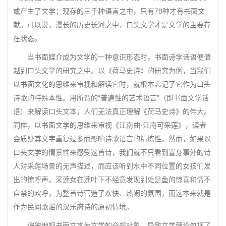
或产生了文学；现存的三千种语言之中，只有78种才有书面文
献。可以说，漫长的历史长河之中，口头文学才是文学的主要存
在状态。
当书面媒介成为文学的一种意识形态时，书面诗学话语便僭
越到口头文学的研究之中。以《荷马史诗》的研究为例，当我们
以书面文化的思维来审视和解读它时，就根本忘记了它作为口头
诗歌的特殊本性。用所谓的“普遍性的艺术语言”（即书面文学话
语）来解读口头文本，人们无法真正理解《荷马史诗》的伟大。
同样，以书面文学的思维来审视《江南曲·江南可采莲》，读者
会质疑其文字重复过多而影响诗歌语言的精炼性。然而，如果以
口头文学的情景性来感受这首诗，我们就不只看到置身事外的诗
人对采莲场景的无声描述，而应该听到水中不同位置的女孩们发
出的惊呼声。采莲女在莲叶下不经意发现到处是鱼的惊喜和情不
自禁的欢呼，为整首诗营造了欢快、热闹的氛围，而这本来就是
作为民间歌谣的汉乐府诗的原初情境。
偏狭地视书面文本为文学的全部对象，导致文学理论忽视了