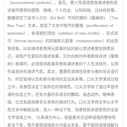
（encountered contexts）。首先，携入性语境意指演述者和受
述者所携带的感情、情绪、个人历史、认知风格、过往经验等。
鲍曼研究了说书人贝尔（Ed Bell）不同时期的《蜜蜂树》（The
Bee Tree）文本，发现了文本中情节的繁殖（proliferation of
episodes）、新母题的添加（addition of new motifs）、形式技
巧（formal devices）的挖掘和元叙事（metanarration）的出现
等现象。比如演述者使用元叙事的目的是让受述者更加熟悉自
己，进而产生更好的演述效果。贝尔向新的听者群体讲述《蜜蜂
树》故事时，必须增添故事背景和演述者的个人生活经历，从而
形成良好的演述气氛。其次，遭遇性语境包括参与者的非言语行
为、时空安排以及和参与者间的互动关系等。口头文学演述过程
之中，具身性决定了其存在的情境性。口头文学除了通过声音传
递的信息之外，还有大量的非语言的舞蹈、姿态动作、眼神表
情、仪式和游戏等非文本性的演述行为。口头文学将文学从文字
性文本中解放出来，进入一种当下性、场景性和多感官性的全息
文学语境之中。“以表演为中心，就是要关注这种语境的整体性
和当下性，而不是把语境拆分为鱼水关系，更不能把语境误解为