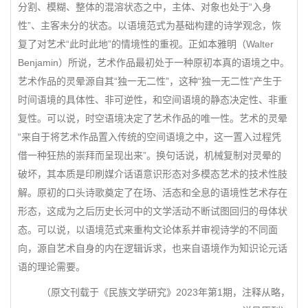
分割、模糊、整体的混溶状态之中，主体、对象也处于“入身
性”、主客未分的状态。以语境范式为基础构建的诗学观念，恢
复了对艺术“此时此地”的情境性的重视。正如本雅明（Walter
Benjamin）所说，艺术作品最初处于一种原初本真的语境之中。
艺术作品的灵晕源自其“独一无二性”，这种“独一无二性”产生于
时间语境的具体性、非可逆性，和空间语境的静态决定性、非重
复性。可以说，时空语境决定了艺术作品的唯一性。艺术的灵晕
“来自于将艺术作品置入传统的空间语境之中，这一置入过程凭
借一种狂热的崇拜而呈现出来”。换句话说，机械复制对灵晕的
破坏，其本质是印刷媒介话语意识形态对多模态艺术的技术性肢
解。原初的口头诗歌奠定了在场、活态和全息的语境性艺术存在
形态，这成为之后历史长河中的文学活动不断试图回归的母体状
态。可以说，以语境范式来重构文论体系并审视诗学的不同面
向，源自艺术自身的内在逻辑诉求，也来自语境作为知识论元话
语的理论需要。
（原文刊载于《民族文学研究》2023年第1期，注释从略，