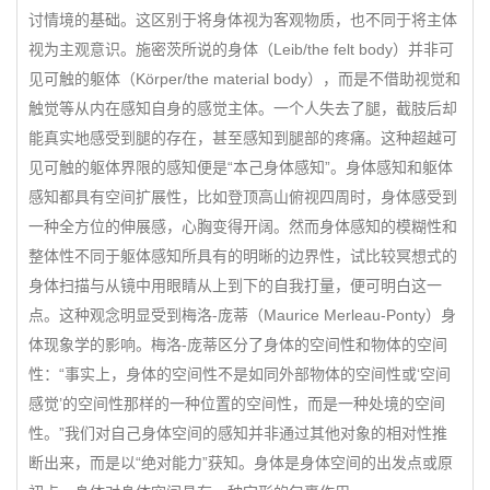
讨情境的基础。这区别于将身体视为客观物质，也不同于将主体
视为主观意识。施密茨所说的身体（Leib/the felt body）并非可
见可触的躯体（Körper/the material body），而是不借助视觉和
触觉等从内在感知自身的感觉主体。一个人失去了腿，截肢后却
能真实地感受到腿的存在，甚至感知到腿部的疼痛。这种超越可
见可触的躯体界限的感知便是“本己身体感知”。身体感知和躯体
感知都具有空间扩展性，比如登顶高山俯视四周时，身体感受到
一种全方位的伸展感，心胸变得开阔。然而身体感知的模糊性和
整体性不同于躯体感知所具有的明晰的边界性，试比较冥想式的
身体扫描与从镜中用眼睛从上到下的自我打量，便可明白这一
点。这种观念明显受到梅洛-庞蒂（Maurice Merleau-Ponty）身
体现象学的影响。梅洛-庞蒂区分了身体的空间性和物体的空间
性：“事实上，身体的空间性不是如同外部物体的空间性或‘空间
感觉’的空间性那样的一种位置的空间性，而是一种处境的空间
性。”我们对自己身体空间的感知并非通过其他对象的相对性推
断出来，而是以“绝对能力”获知。身体是身体空间的出发点或原