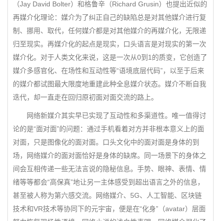
（Jay David Bolter）和格鲁辛（Richard Grusin）也提出近似的
再媒介化理论：媒介为了纠正自己的缺陷总是对其他媒介进行复
制、挪用、取代，任何媒介都是对其他媒介的再媒介化，无限递
归至现实。再媒介化的起点是现实，口头语言是对现实的第一次
媒介化。对于人类文化来说，这是一次从0到1的质变，它创造了
媒介多感官化、在场性和互动性等“语境底层代码”，以至于后来
的媒介都试图最大限度地重建此种全息媒介状态。媒介不断自我
迭代，却一直走在回归原初面对面交流的路上。
网络新媒介其实早已实现了互动性和多渠道性。唯一值得讨
论的是“面对面”的问题：通过手机看着对方并非根本意义上的面
对面，只是图像化的面对面。口头文化中的面对面是身体的到
场，网络媒介的面对面恰好是身体的缺席。同一场景下的身体之
间会互相传递一些无法言说的隐秘信息。手势、眼神、表情、情
绪等等都会“高保真”地让另一主体感受到超出语言之外的信息，
甚至被人称为第六感交流。网络媒介、5G、人工智能、区块链
技术和VR技术等协同下的元宇宙，便是在“化身”（avatar）层面