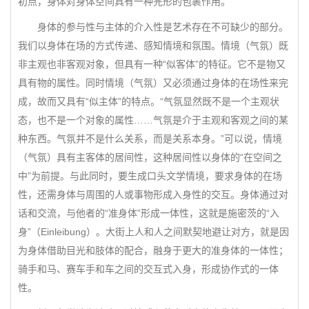
初点，身体对身体空间具有一种完形的包裹作用。
身体的参与性与主体的介入性是艺术存在不可缺少的部分。
我们以身体在场的方式传递、感知情境和氛围。情境（气氛）既
非主观也非客观对象，但具有一种“似客体”的特征。它不是物又
具有物的属性。同时情境（气氛）又必须通过身体的在场性来完
成，故而又具有“似主体”的特点。“气氛显然既不是一个主观状
态，也不是一个对象的属性……气氛是介于主观和客观之间的某
种东西。气氛并不是什么关系，而是关系本身。”可以说，情境
（气氛）具有主客体的居间性，这种居间性以身体的“在空间之
中”为前提。与此同时，要生成口头文学情境，要求身体的在场
性，还需身体与周围的人或事物形成入身性的交互。身体通过对
话和交流，与他者的“准身体”形成一体性，这就是施密茨的“入
身”（Einleibung）。大街上人和人之间默契地避让对方，就是因
为身体借助目光和肢体的配合，融身于更大的准身体的一体性；
骑手和马、赛车手和车之间的交互式入身，形成协作式的一体
性。