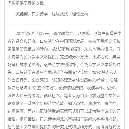
间性提供了理论支撑。
关键词：
口头诗学；语境范式；理论重构
20世纪90年代以来，通过朝戈金、尹虎彬、巴莫曲布嫫等学
者的译介和研究，口头诗学在中国逐渐发展，带来了民间文学和
民俗学研究范式的转向：从认知转向实践，从文本转向语境。口
头诗学为民间叙事文本提供了完整的分析方法，比如程式、典型
场景和故事范型等，这些诗学法则弥补了传统诗学理论体系的缺
失。口头诗学在某些方面超越了书面文学传统，如它“将人和人
的言语行为、全官感知、认知心理及身体实践纳入考量”；它强
调演述场域中的“五个在场”：史诗演述传统、表演事件、受众、
演述人和研究者等。循此思路，笔者以为口头诗学为整个文艺理
论贡献了一系列全新的诗学范畴，如活态性、演述性、事件性、
在场性等，而这些范畴背后的语境范式则可以成为整个诗学的元
话语。换句话说，口头诗学的意义不局限于民间文学学科内部，
还为整个文艺理论提供新的研究范式和思维方式，而语境范式便