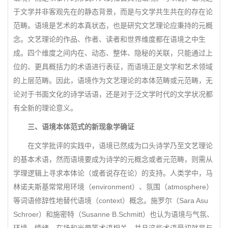
于文学并非客观先在的静态背景，而是与文学共生共在的存在论
范畴。语境是艺术的本真状态，也是研究文艺理论应秉持的元概
念。文艺理论的作品、作者、读者和世界维度都在语境之中生
成。四个维度之间内在、动态、整体、隐秘的关联，只能通过上
位的、更具概括力的术语进行表征，而语境正是文学和艺术领域
的上层范畴。因此，语境作为文艺理论的本体范畴或元范畴，无
论对于书面文化的诗学话语，还是对于泛文学时代的文学状况都
有全新的理论意义。
三、语境本体范式的新现象学确证
在文学批评的实践中，语境已然成为口头诗学乃至文艺理论
的基本术语，然而语境要成为诗学的元概念或者元范畴，则需从
学理逻辑上寻求本体论（或者说存在论）的支持。人类学中，马
林诺夫斯基常常用环境（environment）、氛围（atmosphere）
等词语修辞性地替代语境（context）概念。施罗尔（Sara Asu
Schroer）和施密特（Susanne B.Schmitt）也认为语境与气氛、