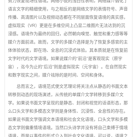
努力恢复现场性语境。网络小说的浅白性表明，网络媒介弱化了
语言文字的精细使用，与之相反的是网络文学的表情符号、声音
传播、高清图片以及视频动态都在不同层面恢复语境的真实感，
虚拟现实（VR）更是在多维空间上凸显二维图片无法达到的沉
浸感。语境作为最终的回归，必然朝向嗅觉、触觉和重力感等等
媒介方面前进。故而，文学的多媒介选择是为了恢复多感官的主
体体验状态，即在场、全息的沉浸式体验。其本质就是在恢复前
文字时代的文学语境。如果说媒介的“前沿”是客观现实（原宇
宙），迄今为止的“后沿”则是虚拟现实（元宇宙）。在自然现实
和数字现实之间，媒介祛除的是时间、空间和身体。
总而言之，语境范式使文艺理论将关注点从静态的书面文本
转移到动态的现场演述，从传统的单媒介文学转移到多媒介文
学。如果说书面文学呈现的是静态、封闭和视觉的话语形态，那
么口头文学和多模态文学则是身体性、沉浸性、全息性的存在。
如果说书面文学强调文本语境和社会文化语境，口头文学和多模
态文学则偏重情境语境。当然口头诗学并没有将自己束缚于情境
语境，而是以事件的形式介入到社会文化语境。可以说，语境之