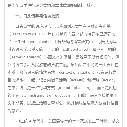
是传统诗学进行理论重构和本体重建的基础与核心。
一、口头诗学与语境范式
口头诗学的语境理论可以追溯到人类学家马林诺夫斯基
（B.Malinowski）1923年在对新几内亚北部的特罗布里恩群岛
（the Trobriand Islands）土著部落的语言研究中，马氏认为当
时的语言学以孤立的、自足的（self-contained）和不言自明的
（self-explanatory）书面文本为基础，是脱离了所有语境的、僵
死的语言学。从民族志的角度来说，原始语言中的每一个表达在
本质上都与语言的情境语境（context of situation）和言语行为
目的绑定在一起，语言内嵌于活动（activity）和行动（action）
之中；语言是一种行动方式（a mode of action），而不是反思
的工具（an instrument of reflection）。因此，语言本质植根于
文化现实、民族生活和日常习俗，离开情境语境就无法解释语言
的意义。
20世纪60年代末，美国民俗学的学术范式发生了转移：从文