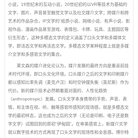
小说，19世纪末的互动小说，20世纪初的以VR等技术为基础的
文字、图片、声音甚至触觉文学以及社交媒介文学；跨媒介和跨
艺术的作品杂合，IP文学的“纸质小说、网络小说、有声小说、影
视作品、漫画作品甚至游戏、表情包、卡牌、玩具、主题园区等
衍生形态”。这种多模态文学的定义涵盖了口头文学和多媒体文
学，即活态文学和再活态文学。多模态文学某种程度上就是多媒
介文学和多感官文学的集合。
莱文森的媒介进化论认为，媒介发展的最终方向是重返前技
术时代环境，即口头文化环境。口头媒介之后的文字和印刷媒介
都以感知比率失调（麦克卢汉）和时空钟摆失衡（英尼斯）作为
代价。新的媒介技术必然朝着面对面的、人性化趋势
（anthropotropic）发展。口头文学本身携带的手势、声音、表
情，和主体在视、听、触等感官所感知的现场感，就是多模态文
学的最初样态，这也成为之后的文学（无论是印刷、电子还是数
字文学）试图回到的原初“伊甸园”。在审美感官上，新媒介文学
就以数字技术的方式再现了口头文学的现场性和全息感。博尔特