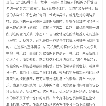
现象，是“由各种事态、程序、问题和其他要素构成的多样性混
沌统一的意义之‘晕圈’”。情境具有整体性、混沌性和多样性。情
境的多样性并不包含任何同一性或差异性，就是绝对的混沌多
样。比如司机在面对瞬间出现的险情时，能够在最短时间预判可
能出现的状况（问题）；感知当下汽车、马路、司机和周遭一切
所形成的空间关系（事态）；自动化地完成险情规避方法的选择
（程序）。换言之，司机是以一种整体性的情境思维来面对险情
的。“在这样的整体情境中，司机看到的客体仅仅如同交响乐队
中的一种乐器，而我们知觉着的身体是另一种乐器，两者皆融于
情境之中，所谓知觉，就是对这种情境的意识。”每个身体和心
智健全的人都能感知氛围和情境，就像他可以看到色彩、听到声
音一样。我们可以感知早晨的晴朗、夜晚的宁静和雷雨前的压抑
等天气的视觉氛围，还可以感觉运动场上的激动、舞台上的欢
乐、表演失败的尴尬、庆典中的严肃与家庭聚会时的祥和等等各
种集体情感、集体气氛。这种气氛、情境是不能分割的，是最基
本的和不属于单个身体的东西。单个身体被包裹和埋置在整体、
混沌的情境之中。施密茨据持续状态将情境分为当下型和持存