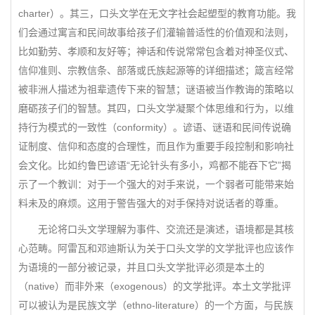
charter）。其三，口头文学在无文字社会起塑型的教育功能。我
们会通过寓言和民间故事给孩子们灌输普适性的价值观和法则，
比如勤劳、孝顺和友好等；神话和传说常常包含着对神圣仪式、
信仰准则、宗教信条、部落或氏族起源等的详细描述；箴言经常
被非洲人描述为祖辈遗传下来的智慧；谜语被当作教诲的策略以
磨砺孩子们的智慧。其四，口头文学凝聚个体思维和行为，以维
持行为模式的一致性（conformity）。谚语、谜语和民间传说确
证制度、信仰和态度的合理性，而且作为重要手段控制和影响社
会文化。比如约鲁巴谚语“无论针头有多小，鸡都不能吞下它”揭
示了一个教训：对于一个强大的对手来说，一个弱者可能带来始
料未及的麻烦。这用于警告强大的对手保持对说话者的尊重。
无论将口头文学理解为事件、交流还是演述，语境都是其核
心范畴。阿雷瓦和邓迪斯认为关于口头文学的文学批评也应该作
为语境的一部分被记录，并且口头文学批评必须是本土的
（native）而非外来（exogenous）的文学批评。本土文学批评
可以被认为是民族文学（ethno-literature）的一个方面，与民族