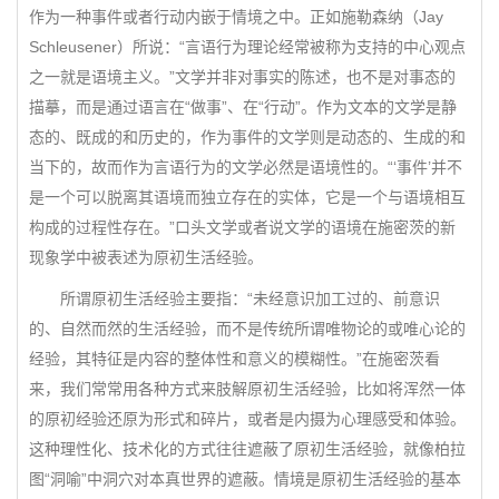
作为一种事件或者行动内嵌于情境之中。正如施勒森纳（Jay
Schleusener）所说：“言语行为理论经常被称为支持的中心观点
之一就是语境主义。”文学并非对事实的陈述，也不是对事态的
描摹，而是通过语言在“做事”、在“行动”。作为文本的文学是静
态的、既成的和历史的，作为事件的文学则是动态的、生成的和
当下的，故而作为言语行为的文学必然是语境性的。“‘事件’并不
是一个可以脱离其语境而独立存在的实体，它是一个与语境相互
构成的过程性存在。”口头文学或者说文学的语境在施密茨的新
现象学中被表述为原初生活经验。
所谓原初生活经验主要指：“未经意识加工过的、前意识
的、自然而然的生活经验，而不是传统所谓唯物论的或唯心论的
经验，其特征是内容的整体性和意义的模糊性。”在施密茨看
来，我们常常用各种方式来肢解原初生活经验，比如将浑然一体
的原初经验还原为形式和碎片，或者是内摄为心理感受和体验。
这种理性化、技术化的方式往往遮蔽了原初生活经验，就像柏拉
图“洞喻”中洞穴对本真世界的遮蔽。情境是原初生活经验的基本