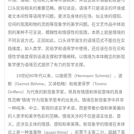
环境、情绪、在场和光晕等术语相关，并且这些术语最初就是与
口头民俗相关的重要范畴。换句话说，语境不只是语言的环境或
者文本间性等语用学问题，更涉及身体的在场、似主体的感知、
空间的氛围和物的灵韵等现象学的美学问题。在文艺作品中体验
到的某种不可言说、模糊性和情感性的氛围，本质上就是情境的
不同言说方式。正因如此，口头诗学滋生的语境范式不能仅在实
践维度，如人类学、民俗学和语用学中使用，还应该在存在论和
感性学维度得到话语支撑和学理阐释。以情境为本体概念的新现
象学便为语境范式提供了有力的哲学支撑。
19世纪80年代以来，以施密茨（Hermann Schmitz）、波
默（Gernot Böhme，又译柏梅）和格里菲罗（Tonino
Griffero）为代表的新现象学家，将具有情感和体验意味的具身
性范畴“情境”作为现象学思考的出发点。情境在新现象学中并非
一种纯净、中立、客观的语言学术语，而是带着价值和审美偏向
的人类学和美学色彩的范畴。情境关涉的不仅是语言信息、意
义，还涉及主体的情感、感知和审美等。新现象学的情境在本体
论上是一种准事物（quasi-thing），前置于主客二分，超越了真