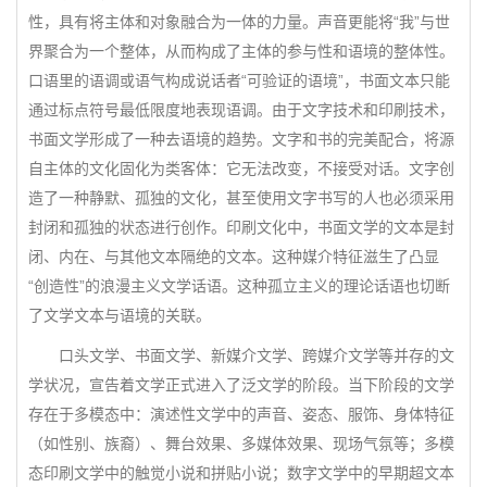
性，具有将主体和对象融合为一体的力量。声音更能将“我”与世
界聚合为一个整体，从而构成了主体的参与性和语境的整体性。
口语里的语调或语气构成说话者“可验证的语境”，书面文本只能
通过标点符号最低限度地表现语调。由于文字技术和印刷技术，
书面文学形成了一种去语境的趋势。文字和书的完美配合，将源
自主体的文化固化为类客体：它无法改变，不接受对话。文字创
造了一种静默、孤独的文化，甚至使用文字书写的人也必须采用
封闭和孤独的状态进行创作。印刷文化中，书面文学的文本是封
闭、内在、与其他文本隔绝的文本。这种媒介特征滋生了凸显
“创造性”的浪漫主义文学话语。这种孤立主义的理论话语也切断
了文学文本与语境的关联。
口头文学、书面文学、新媒介文学、跨媒介文学等并存的文
学状况，宣告着文学正式进入了泛文学的阶段。当下阶段的文学
存在于多模态中：演述性文学中的声音、姿态、服饰、身体特征
（如性别、族裔）、舞台效果、多媒体效果、现场气氛等；多模
态印刷文学中的触觉小说和拼贴小说；数字文学中的早期超文本