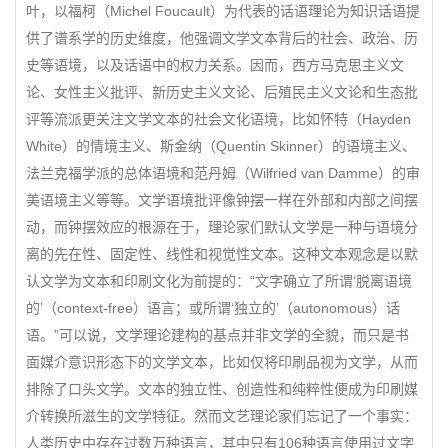
叶，以福柯（Michel Foucault）为代表的话语理论为知识话语提
供了谱系学的历史维度，他强调文学文本背后的社会、政治、历
史等语境，以及话语中的权力关系。因而，西方马克思主义文
论、女性主义批评、新历史主义文论、后殖民主义文论和生态批
评等流派更关注文学文本的社会文化语境，比如怀特（Hayden
White）的情境主义、斯金纳（Quentin Skinner）的语境主义、
法兰克福学派的总体语境和范丹姆（Wilfried van Damme）的审
美语境主义等等。文学语境批评像钟摆一样在外部和内部之间摆
动，而钟摆效应的根源在于，理论家们默认文学是一种与语境分
离的先在性、固定性、线性和视觉性文本。这种文本观念是以默
认文学为文本和印刷文化为前提的：“文字确立了所谓‘脱离语境
的’（context-free）语言；或所谓‘独立的’（autonomous）话
语。”可以说，文学理论建构的基点并非文学的全貌，而只是书
面媒介意识形态下的文学文本，比如仅将印刷品视为文学，从而
排除了口头文学。文本的独立性、创造性和纯粹性便成为印刷媒
介转换所滋生的文学特征。然而文艺理论家们忘记了一个事实：
人类历史中存在过数万种语言，其中只有106种语言使用过文字