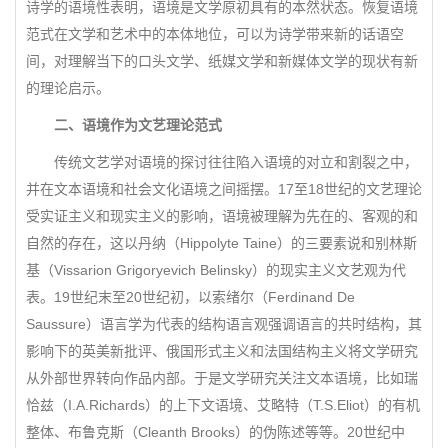
诗学的语境性表明，语境是文学原初具有的本然状态。恢复语境
范式在文学和艺术中的本体地位，可以为诗学带来新的话语空
间，对理解当下的口头文学、纸媒文学和新媒体文学的现状有新
的理论启示。
二、语境作为文艺理论范式
传统文艺学对语境的探讨往往陷入语境的对立和割裂之中，
并在文本语境和社会文化语境之间摇摆。17至18世纪的文艺理论
受实证主义和现实主义的影响，语境被理解为先在的、客观的和
自然的存在，这以丹纳（Hippolyte Taine）的三要素说和别林斯
基（Vissarion Grigoryevich Belinsky）的现实主义文艺观为代
表。19世纪末至20世纪初，以索绪尔（Ferdinand De
Saussure）语言学为代表的结构语言观强调语言的共时结构，其
影响下的英美新批评、俄国形式主义和法国结构主义将文学研究
从外部世界转向作品内部。于是文学研究关注文本语境，比如瑞
恰兹（I.A.Richards）的上下文语境、艾略特（T.S.Eliot）的有机
整体、布鲁克斯（Cleanth Brooks）的伪陈述等等。20世纪中