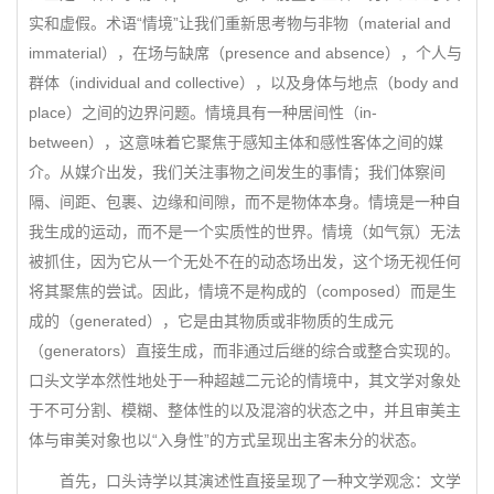
实和虚假。术语“情境”让我们重新思考物与非物（material and
immaterial），在场与缺席（presence and absence），个人与
群体（individual and collective），以及身体与地点（body and
place）之间的边界问题。情境具有一种居间性（in-
between），这意味着它聚焦于感知主体和感性客体之间的媒
介。从媒介出发，我们关注事物之间发生的事情；我们体察间
隔、间距、包裹、边缘和间隙，而不是物体本身。情境是一种自
我生成的运动，而不是一个实质性的世界。情境（如气氛）无法
被抓住，因为它从一个无处不在的动态场出发，这个场无视任何
将其聚焦的尝试。因此，情境不是构成的（composed）而是生
成的（generated），它是由其物质或非物质的生成元
（generators）直接生成，而非通过后继的综合或整合实现的。
口头文学本然性地处于一种超越二元论的情境中，其文学对象处
于不可分割、模糊、整体性的以及混溶的状态之中，并且审美主
体与审美对象也以“入身性”的方式呈现出主客未分的状态。
首先，口头诗学以其演述性直接呈现了一种文学观念：文学