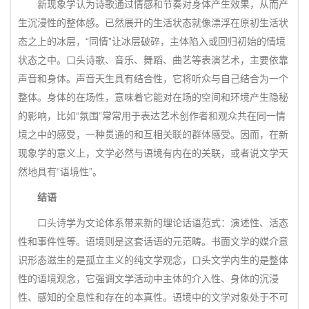
新现象学认为诗歌通过情感和节奏对身体产生效果，从而产
生沉浸性的整体感。已然展开的生活状态就像漂浮在原初生活状
态之上的冰层，“同情”让冰层破碎，主体陷入或回归初始的情境
状态之中。口头诗歌、音乐、舞蹈、曲艺等表演艺术，主要依靠
声音和身体。声音天生具有结合性，它将听众与自己结合为一个
整体。身体的在场性，意味着它能对在场的空间和环境产生隐秘
的影响，比如“氛围”常常用于表达艺术创作者和观众共在同一情
境之中的感受，一种贯通的和互相关联的群体感受。因而，在新
现象学的意义上，文学必然与语境有内在的关联，或者说文学天
然地具有“语境性”。
结语
口头诗学为文论体系带来新的理论话语范式：演述性、活态
性和事件性等。语境则是这套话语的元范畴。书面文学的媒介意
识形态滋生的是孤立主义的纯文学观念，口头文学内生的是整体
性的语境观念，它强调文学活动中主体的介入性、身体的沉浸
性、感知的全息性和存在的本真性。语境中的文学对象处于不可