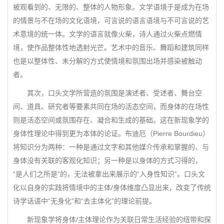
被观看到的、无限的、整体的人物形象。文学语境于是成为在场
的情景与不在场的文化语境，可言说的语言语境与不可言说的艺
术意境的统一体。文学的语言就像火柴，诗人通过火柴点燃情
境，使作品整体性地透射光芒。艺术中的音乐、舞蹈和建筑同样
也是以整体性、未分解的方式使情境和氛围出场并感染被触动
者。
其次，口头文学所营造的氛围是演述者、受述者、舞台空
间、道具、研究者等要素共同在场的活态空间，而身体的在场性
则是活态空间或氛围存在、凝合和生成的基础。这在新现象学的
身体性理论中得到更为本体的论证。布迪厄（Pierre Bourdieu）
将知识分为两种：一种是通过文字和其他媒介传承和掌握的、与
身体没有关联的客观化知识；另一种是以身体的方式习得的，
“是人们之所是”的，无法被拿出来展示的“入身性知识”。口头文
化以自身的实践将情境中的主体/身体维度凸显出来，改变了传统
诗学话语中“无身化”和“去主体化”的理论前提。
新现象学将身体/主体理论作为关联日常生活经验的纽带和探