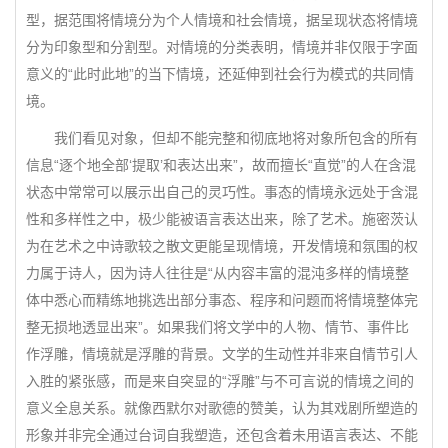
型，据范围将情境分为个人情境和社会情境，据呈现状态将情境
分为印象型和分割型。对情境的分类表明，情境并非仅限于字面
意义的“此时此地”的当下情境，还延伸到社会行为模式的共同情
境。
我们看见对象，但却不能完整和彻底地将对象所包含的所有
信息“逐个地全部‘提取’和表达出来”，故而擅长“直觉”的人在含混
状态中常常可以展示出自己的灵巧性。事态的情境永远处于含混
性和多样性之中，极少能被语言表达出来，除了艺术。施密茨认
为在艺术之中诗歌较之散文更能呈现情境，开发情境和氛围的权
力属于诗人，因为诗人往往是“从内容丰富的混沌多样的情境整
体中悉心而精练地挑选出部分事态、程序和问题而将情境整体完
整无损地透显出来”。如果我们将文学中的人物、情节、事件比
作浮雕，情境就是浮雕的背景。文学的生动性并非来自情节引人
入胜的紧张感，而是来自突显的“浮雕”与不可言说的情境之间的
意义全息关系。就像西默尔对歌德的赞美，认为其戏剧所塑造的
形象并非完全通过台词自我塑造，还包含着未用语言表达、不能