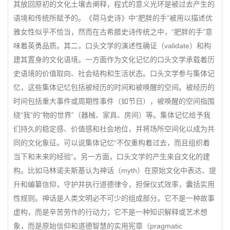
其放回原初的文化土壤去阐释，程式的意义光环是被过去产生的
语境和传统所赋予的。《荷马史诗》中“肥胖的手”被用以描述优
雅女性似乎不恰当，然而在古希腊史诗传统之中，“肥胖的手”意
味着英勇品质。其二，口头文学的演述性确证（validate）和构
建其置身的文化语境。一方面作为文化记忆的口头文学承载着历
史语境的价值取向、社会结构和生活状态。口头文学参与集体记
忆，这些集体记忆包括被经历的时间和被唤醒的空间。被经历的
时间包括重大事件或周期性事件（如节日），被唤醒的空间指围
绕“我”的“物的世界”（器械、家具、房间）等。集体记忆给予我
们持久的稳定感、价值感和社会地位，并将场所空间化以成为共
同的文化象征。可以说集体记忆“不仅重构着过去，而且组织着
当下和未来的经验”。另一方面，口头文学的产生来自文化的建
构。比如马林诺夫斯基认为神话（myth）在原始文化中表达、提
升和编纂信仰，守护并执行道德律令，担保仪式效率，囊括实用
性规则。神话是人类文明必不可少的组成部分。它不是一种故事
虚构，而是辛苦劳作的行动力；它不是一种知识解释或艺术想
象，而是原始信仰和道德智慧的实用宪章（pragmatic