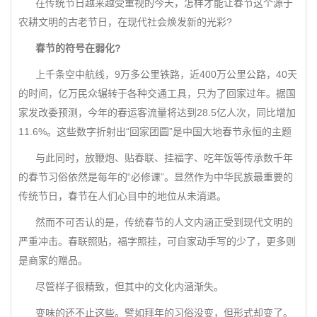
在传统节日越来越受重视的今天，怎样才能让春节这个源于
农耕文明的古老节日，在现代社会焕发新的光彩?
春节的符号在弱化?
上千条空中航线，9万多公里铁路，近400万公里公路，40天
的时间，亿万民众辗转于各种交通工具，只为了回家过年。据国
家发改委预测，今年的春运客流量将达到28.5亿人次，同比增加
11.6%。这些数字折射出“回家团圆”是中国大地春节永恒的主题
与此同时，放鞭炮、贴春联、挂福字、吃年饭等传承数千年
的春节习俗依然是每年的“必修课”。显然作为中华民族最重要的
传统节日，春节在人们心目中的地位从未消退。
然而不可否认的是，传统春节的人文内涵正受到现代文明的
严重冲击。春联照贴，福字照挂，可自家动手写的少了，更多则
是商家的赠品。
尽管样子很精致，但其中的文化内涵渐失。
变味的还不止这些。譬如拜年的习俗没变，但形式却变了。