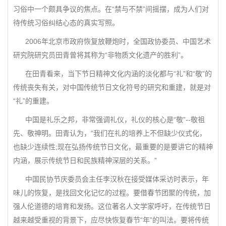
习俗中一个颇具争议的焦点。在“禁与不禁”间摇摆，成为人们对
待传统习俗纠结心态的真实写照。
2006年北京市政府恢复放鞭炮时，全国政协委员、中国艺术
研究院研究员田青曾将其称为“非物质文化遗产的胜利”。
在田青看来，当下节日精神文化内涵的淡化都与“礼”和“敬”的
传统丧失有关，对中国传统节日文化符号的研究和重建，就是对
“礼”的重建。
中国是礼乐之邦，非常强调礼仪，礼仪的核心是“敬”--敬祖
先、敬神明。田青认为，“我们在礼的培养上不但缺少仪式化，
也缺少连续性;现在弘扬传统节日文化，最重要的是要讲它的精神
内涵，展示传统节日和民族精神深层的关系。”
中国民协节庆委员会主任李汉秋在接受媒体采访时表示，年
味儿的恢复，是找回文化记忆的过程。要借春节团聚的传统，加
强人伦道德的培育和发扬。这位著名人文学家呼吁，在传统节日
越来越受重视的背景下，应尽快恢复春节“年”的叫法。要将传统