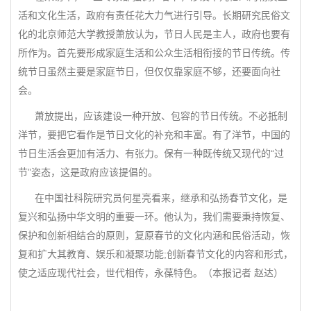
活和文化生活，政府有责任花大力气进行引导。长期研究民俗文
化的北京师范大学教授萧放认为，节日人民是主人，政府也要有
所作为。首先要形成家庭生活和公众生活相衔接的节日传统。传
统节日虽然主要是家庭节日，但仅仅靠家庭不够，还要面向社
会。
萧放提出，应该建设一种开放、包容的节日传统。不必抵制
洋节，要把它看作是节日文化的补充和丰富。有了洋节，中国的
节日生活会更加有活力、有张力。保有一种既传统又现代的“过
节”姿态，这是政府应该提倡的。
在中国社科院研究员何星亮看来，继承和弘扬春节文化，是
复兴和弘扬中华文明的重要一环。他认为，我们需要秉持恢复、
保护和创新相结合的原则，复原春节的文化内涵和民俗活动，恢
复和扩大其教育、娱乐和凝聚功能;创新春节文化的内容和形式，
使之适应现代社会，世代相传，永葆特色。（本报记者 赵达）