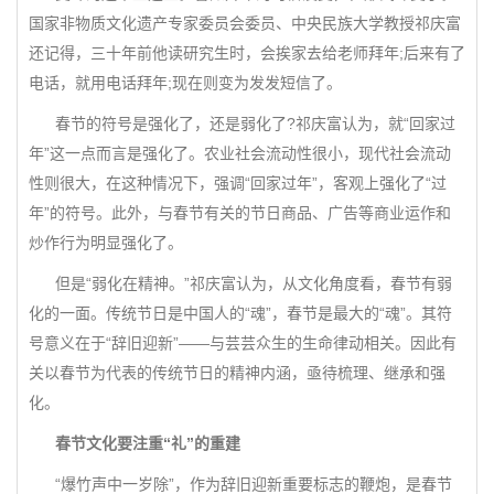
国家非物质文化遗产专家委员会委员、中央民族大学教授祁庆富
还记得，三十年前他读研究生时，会挨家去给老师拜年;后来有了
电话，就用电话拜年;现在则变为发发短信了。
春节的符号是强化了，还是弱化了?祁庆富认为，就“回家过
年”这一点而言是强化了。农业社会流动性很小，现代社会流动
性则很大，在这种情况下，强调“回家过年”，客观上强化了“过
年”的符号。此外，与春节有关的节日商品、广告等商业运作和
炒作行为明显强化了。
但是“弱化在精神。”祁庆富认为，从文化角度看，春节有弱
化的一面。传统节日是中国人的“魂”，春节是最大的“魂”。其符
号意义在于“辞旧迎新”——与芸芸众生的生命律动相关。因此有
关以春节为代表的传统节日的精神内涵，亟待梳理、继承和强
化。
春节文化要注重“礼”的重建
“爆竹声中一岁除”，作为辞旧迎新重要标志的鞭炮，是春节