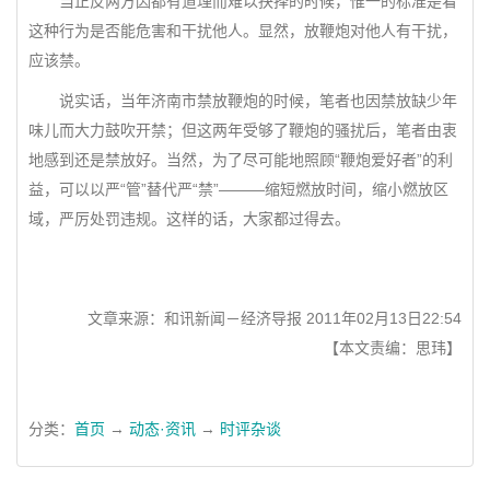
当正反两方因都有道理而难以抉择的时候，惟一的标准是看
这种行为是否能危害和干扰他人。显然，放鞭炮对他人有干扰，
应该禁。
说实话，当年济南市禁放鞭炮的时候，笔者也因禁放缺少年
味儿而大力鼓吹开禁；但这两年受够了鞭炮的骚扰后，笔者由衷
地感到还是禁放好。当然，为了尽可能地照顾“鞭炮爱好者”的利
益，可以以严“管”替代严“禁”———缩短燃放时间，缩小燃放区
域，严厉处罚违规。这样的话，大家都过得去。
文章来源：和讯新闻－经济导报 2011年02月13日22:54
【本文责编：思玮】
分类：
首页
→
动态·资讯
→
时评杂谈