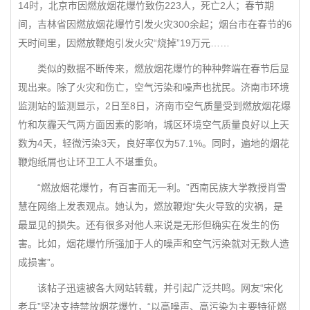
14时，北京市因燃放烟花爆竹致伤223人，死亡2人；春节期
间，吉林省因燃放烟花爆竹引发火灾300余起；烟台市在春节的6
天时间里，因燃放鞭炮引发火灾“烧掉”19万元……
类似的数据不断传来，燃放烟花爆竹的种种弊端在春节后显
现出来。除了火灾和伤亡，空气污染和噪声也扰民。济南市环境
监测站的监测显示，2日至8日，济南市空气质量受到燃放烟花爆
竹和灰霾天气两方面因素的影响，城区环境空气质量良好以上天
数为4天，轻微污染3天，良好率仅为57.1%。同时，遍地的烟花
鞭炮纸屑也让环卫工人不堪重负。
“燃放烟花爆竹，有百害而无一利。”西南民族大学教授肖雪
慧在网络上发表观点。她认为，燃放鞭炮“失火导致的灾祸，是
最显见的损失。还有很多对他人来说是无形但确实在发生的伤
害。比如，烟花爆竹所强加于人的噪声和空气污染就对无数人造
成损害”。
该帖子迅速被各大网站转载，并引起广泛共鸣。网友“宋化
老兵”坚决支持禁放烟花爆竹，“以高噪声、高污染为主要特征燃