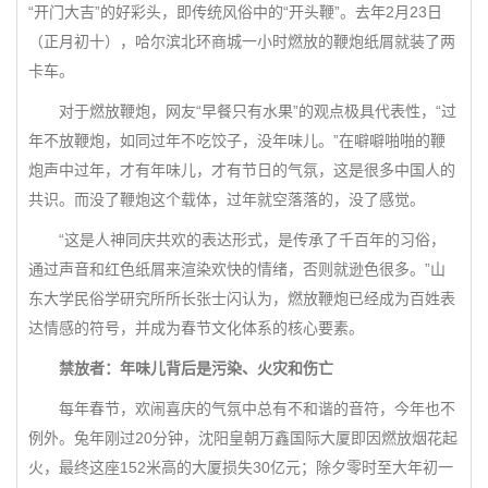
“开门大吉”的好彩头，即传统风俗中的“开头鞭”。去年2月23日
（正月初十），哈尔滨北环商城一小时燃放的鞭炮纸屑就装了两
卡车。
对于燃放鞭炮，网友“早餐只有水果”的观点极具代表性，“过
年不放鞭炮，如同过年不吃饺子，没年味儿。”在噼噼啪啪的鞭
炮声中过年，才有年味儿，才有节日的气氛，这是很多中国人的
共识。而没了鞭炮这个载体，过年就空落落的，没了感觉。
“这是人神同庆共欢的表达形式，是传承了千百年的习俗，
通过声音和红色纸屑来渲染欢快的情绪，否则就逊色很多。”山
东大学民俗学研究所所长张士闪认为，燃放鞭炮已经成为百姓表
达情感的符号，并成为春节文化体系的核心要素。
禁放者：年味儿背后是污染、火灾和伤亡
每年春节，欢闹喜庆的气氛中总有不和谐的音符，今年也不
例外。兔年刚过20分钟，沈阳皇朝万鑫国际大厦即因燃放烟花起
火，最终这座152米高的大厦损失30亿元；除夕零时至大年初一