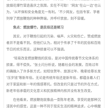
放烟花爆竹营造喜庆之氛围，实在不可取！”网友“在山一边”也认
为，“从环保和安全角度无一有利。”不少网友，包括专家、学者
列举了燃放鞭炮的种种弊端，并呼吁禁放，刻不容缓。
焦点：燃放爆竹，是民俗还是陋习
其实，对于鞭炮引起的污染、噪声、火灾和伤亡，赞成燃放
者并不是看不到。但他们认为，相对于传承了千年的民俗和百姓
节日的欢乐而言，这种损害可以不强调。
“轻易改变燃放鞭炮的民俗，是对中国传统春节文化体系的
损害，得不偿失。”张士闪分析说，随着社会的发展，百姓过年
的确融入了许多新方式，如短信贺年、旅游过年、晚辈给尊长发
“压岁钱”等新年俗。无论是传统年俗还是新年俗，都蕴含着人们
对于家庭和新一年的情感寄托。但改变的只是过节的外在方式，
新老年俗承载的文化意义和民族精神内核并没有发生改变。
在他看来，燃放鞭炮就像品一壶陈年老酒，享受的是那种沉
浸其中的感觉，这是一种不同于现实生活的精神追求，心中唤醒