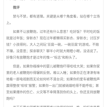
微评
禁与不禁，都有道理。关键是从哪个角度看，站在哪个立场
上。
如果不让放鞭炮，过年还有什么意思？吃好饭？平时吃的饭
就是过年饭；穿新衣？现在过年都懒得买新衣、穿新衣；讨压岁
钱？小孩得利，大人之间玩“豆腐一碗，一碗豆腐”的游戏，不赔
不赚，没意思；探亲聊天？聊半小时就大眼瞪小眼，没话说了。
好像只有放鞭炮才是过年的惟一“标志”和盼头了。
但是，如果你襁褓中的婴儿被鞭炮吓得哇哇大哭；如果你家
里的老人被鞭炮吵得辗转反侧，难以入睡；如果你正在津津有味
地看一部电视剧而无论如何听不清台词；如果你的爱车被鞭炮声
震得整夜“吱吱”报警；如果你一出门就被硝烟呛得不能呼吸；甚
至如果爆炸的伤亡、火灾等不幸降落到你的头上，你还支持放鞭
炮吗？