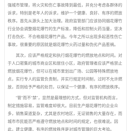
强城市管理，将火灾和伤亡事故降到最低，并充分考虑各群体的
诉求，特别是老年人的诉求，维护一个健康、良好、有序的燃放
秩序。首先从源头上加大治理。政府监管部门应该协同烟花爆竹
行业协会调整烟花爆竹的生产标准，降低和控制火药当量，坚决
打击伪劣、不合格烟花爆竹产品。今年之所以出现多起恶性伤亡
事故，很重要的原因就是烟花爆竹火药过量和伪劣产品惹祸。
其次，应该严格规定和执行烟花爆竹的燃放地点和时间。对
于人口密集的城市商业区和居住小区，政府管理者应该严格禁止
燃放烟花爆竹，但可以在城市里划出广场、公园等特殊燃放地
点，实行专人的监管负责制，并实行规定时间制，过时不允许燃
放，否则给予严格的处罚，以保证一个健康、有序的燃放秩序。
“管”而不“禁”，显然是最理想的方式，但对监管机构而言，
制定措施容易，监管难度却很大。目前生产烟花爆竹的企业众
多，销售渠道复杂，尤其是农村地区，无证销售的大量存在，而
城市市民能否严格遵守燃放地点和时间的规定，也很难说。因
此，建立健康、有序的燃放秩序是对城市管理的巨大考验。