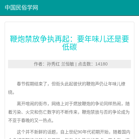
中国民俗学网
鞭炮禁放争执再起：要年味儿还是要
低碳
作者：孙秀红 兰恒敏 | 点击数：14180
春节假期结束了，但街头此起彼伏的鞭炮声仍让年味儿缭
绕。
离开喧闹的街市，网络上对于燃放鞭炮的争论同样热闹，随
着污染、火灾和伤亡数字的不断传来，鞭炮禁放与否的争论成为
不亚于春晚的又一热点。
这个并不新鲜的话题，自上世纪90年代初期开始，随着国内