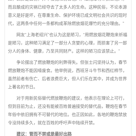
而且酿成的灾祸已经夺去了太多人的生命。这种民俗，不论本源
意义是好是坏，在尊重生命、保护环境已成文明社会共识的现时
代，这两条中任何一条都构成革除燃放烟花爆竹的充分理由。”
网友“上海老绍兴”也认为这是陋习，“用燃放烟花鞭炮来祈福
是陋习，这种陋习满足了一部分人贪婪的心理，而损害了另一部
分人的身体、健康，乃至共同财产。这样的陋习应该禁止。”
争论摆出了燃放鞭炮的利弊得失。但张士闪坚持认为，春节
燃放鞭炮不能因噎废食。他举例说，西班牙斗牛节和西红柿节，
虽然前者有伤亡、后者浪费巨大，但人们乐在其中，并成为世界
上著名的节日。
对于用新民俗替代燃放鞭炮的建议，他表示在理论上可行，
但到目前为止，还没有能被百姓普遍接受的替代品，鞭炮在春节
年俗中依旧拥有不可替代的地位。也正因如此，各地的鞭炮禁放
令没持续多久，就在百姓的呼吁声中陆续开禁。
建议：管而不禁或是最好出路