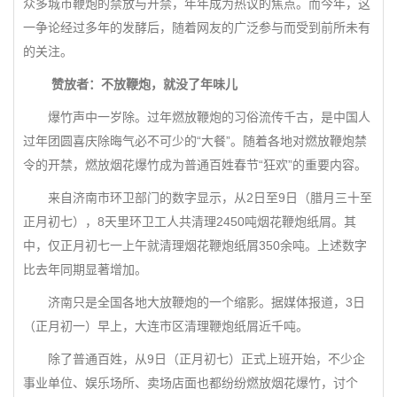
众多城市鞭炮的禁放与开禁，年年成为热议的焦点。而今年，这
一争论经过多年的发酵后，随着网友的广泛参与而受到前所未有
的关注。
赞放者：不放鞭炮，就没了年味儿
爆竹声中一岁除。过年燃放鞭炮的习俗流传千古，是中国人
过年团圆喜庆除晦气必不可少的“大餐”。随着各地对燃放鞭炮禁
令的开禁，燃放烟花爆竹成为普通百姓春节“狂欢”的重要内容。
来自济南市环卫部门的数字显示，从2日至9日（腊月三十至
正月初七），8天里环卫工人共清理2450吨烟花鞭炮纸屑。其
中，仅正月初七一上午就清理烟花鞭炮纸屑350余吨。上述数字
比去年同期显著增加。
济南只是全国各地大放鞭炮的一个缩影。据媒体报道，3日
（正月初一）早上，大连市区清理鞭炮纸屑近千吨。
除了普通百姓，从9日（正月初七）正式上班开始，不少企
事业单位、娱乐场所、卖场店面也都纷纷燃放烟花爆竹，讨个