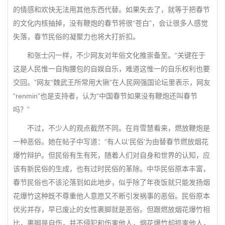
的情感和欢快无法用其他东西代替。如果失去了，就等于把春节
的文化内核抽掉，没有鞭炮的春节将很“苍白”，会让很多人感觉
失落，春节民俗的凝聚力也将大打折扣。
和张士闪一样，不少网友对年俗文化推崇备至。“关键在于
这是人民惟一自掏腰包的自娱自乐，难道这惟一的自乐权利也要
交回。”网友“魏武王所常用大锹”在人民网强国论坛里表示，网友
“renmin”也是支持者，认为“中国春节如果没有鞭炮还叫春节
吗？”
不过，不少人的观点截然不同。在肖雪慧看来，燃放鞭炮是
一种恶俗。她在帖子中写道：“有人以‘民俗’为由替春节燃放烟花
爆竹辩护。但民俗有生有死，随着人们对自身和世界的认知，应
该有新民俗的生成，也有过时民俗的革除。中华民俗原本丰富，
春节民俗也不该沦落到如此地步，似乎除了年夜饭就只能发扬烟
花爆竹这种既不尊重他人意愿又不断引发祸事的恶俗。民俗原本
优劣并存，早已废止的女性裹脚就是恶俗。但跟燃放烟花爆竹相
比，裹脚是自伤，并不侵犯和伤害他人，烟花爆竹却损害他人，