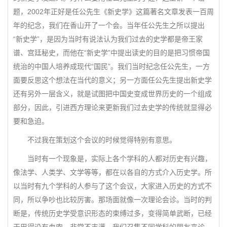
题，2002年正好是任公先生《新史学》这篇著名文章发表一百周
年的纪念，我们在香山开了一个会。当年任公先生之所以提出
“新史学”，是因为当时有说法认为我们过去的史学都是帝王家
谱、宫廷秘史，而他在“新史学”中提出读史的目的是把习惯帝国
统治的中国人培养成现代“国民”。我们当时纪念任公先生，一方
面要反思这个想法在当代的意义；另一方面任公先生提出新史学
还有另外一层含义，就是试图把中国史变成世界历史的一个组成
部分，因此，引进西方理论来更新我们过去史学的传统就显得必
要和急迫。
不过我在策划这个会议的时候觉得特别有意思。
当时有一个现象是，实际上各个学科的人都对历史有兴趣，
像法学、人类学、文学等等，都在以各自的方式介入历史学。所
以当时有九个学科的人参与了这个会议，大家进入历史的方式不
同，所以争吵也比较厉害。那场面就像一次理论会诊。当时的判
断是，传统历史学受意识形态的束缚过多，变得简单武断，已经