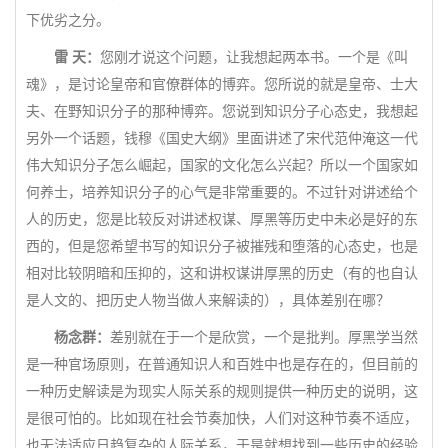
下优劣之分。
雷 天：
您刚才说这个问题，让我想起两本书。一个是《叫
魂》，是讨论皇帝和官僚群体的博弈。您所说的就是皇帝、士大
夫、在野知识分子的那种博弈。您说到知识分子心态史，我想起
另外一个话题，钱穆《国史大纲》里面讲述了宋代范仲淹这一代
伟大知识分子怎么崛起，国家的文化怎么兴起？所以一个国家如
何养士，培养知识分子的心气是非常重要的。不过针对讲述给个
人的历史，您是比较反对讲述权谋、厚黑等历史中未必是好的东
西的，但是您希望书写的知识分子被摧残和堕落的心态史，也是
相对比较阴暗和压抑的，这和讲权谋讲厚黑的历史（有的也自认
是人文的、把历史人物当做人来解读的），具体差别在哪？
杨念群：
差别就在于一个是欣赏，一个是批判。厚黑学当然
是一种官场原则，在普通知识人和百姓中也是存在的，但目前的
一种历史解读是为现实人际关系的规则提供一种历史的说明，这
是很可怕的。比如现在社会节奏加快，人们对这种节奏不适应，
也无法适应日趋复杂的人际关系，于是就想找到一些历史的经验