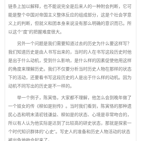
链条上加以解释，也不能说完全是后来人的一种附会判断，它可
能是整个中国对帝国主义整体反应的组成部分，这是个社会学意
义上的判断，但就义和团本身来说没有那么明确的意识而已。所
以这个“度”的把握难度很大。
另外一个问题是我们需要知道过去的历史为什么要这样写？
我们知道历史是由人书写出来的，当时的人在书写这段历史时他
是出于什么动机，受到什么影响，是什么样的因素促使他用这样
的角度来理解历史。我们不仅要分析当时历史人物在那样的状态
下的活动，还要看书写这段历史的人是出于什么样的动机。因为
动机不同写出的历史是不一样的。
举一个例子，陈寅恪，大家都不理解，他怎么会到晚年做了
一个妓女的传《柳如是别传》。当时我们看到，陈寅恪的那种遗
民心态和明末清初钱谦益、柳如是的状态、心境是非常吻合的，
所以有人认为他实际是达到了比较高的研史状态，那就是探索一
个时代知识群体的“心史”。写史人的准备和历史人物活动的状态
被出色地吻合起来了。