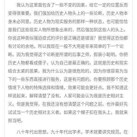
我认为这里面包含了一些不变的因素，给它一定的位置反而
变得很重要。我们强加给历史人物头上的一些论断，历史人物本
身未必同意。历史人物为现实服务的那样一种状态，也可能恰恰
是我们这些现实人物所想象出来的，然后强加到这些人的头上。
你说这种类似强迫症式的评价是正确还是错误？我觉得这恐怕都
有讨论的余地。所以我现在一般不大用是非来简单的下一个论
断。因为我觉得这个论断是所谓的后事之师，假装小聪明。你把
历史人物都看成傻子，认为自己是最正确的。这就是历史和现实
结合太紧的恶果，我为什么认为是很危险的，因为你很容易为当
下的一些东西直接进行服务，这是有问题的。你要照顾那个历史
情境下人物的特殊选择和情绪，效果可能会更好点。我不知道这
样说起来，解释清楚了没有。人家可能会认为我是历史相对主
义。但是我觉得，在我还没有想清楚这个问题之前。也许最好先
试试当一个历史相对主义者。如果这个帽子扣在我头上，我就来
担当吧。
八十年代出思想，九十年代出学术，学术就要讲究规范。在