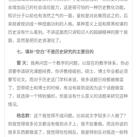
去增加自己的社会适应能力，这是很可怕的一种历史教化功能。
知识分子以前也有浩然之气的一面，皇权是对此敬而远之的，后
来就被规训成一种扭曲功利的人格。某种意义上说和厚黑权谋的
历史没有什么差别。不讲这面而只讲知识人的超越精神的那个层
面，显然是把历史浪漫化了。
七、填补“空白”不是历史研究的主要目的
雷 天：
我再问您一个教学的问题，以现在的教学体系，你必
须要申请研究课题经费，你评教授级别，硕士、博士毕业都必须
要写论文。而对于历史这门学科来说，很多话题已经都被做滥
了，您带硕士和博士的时候，有没有碰到说因为这个话题做滥
了，就选择一个特别偏的，但是没有什么意义的话题来研究这种
情况。
杨念群：
这个我觉得不成问题。比如说文字狱多少人做了？
但我觉得很多论文都没有做到点子上，我不妨重做。而且你说的
很多东西都做滥了，我觉得恰恰相反。我是特别反对挑选一些特