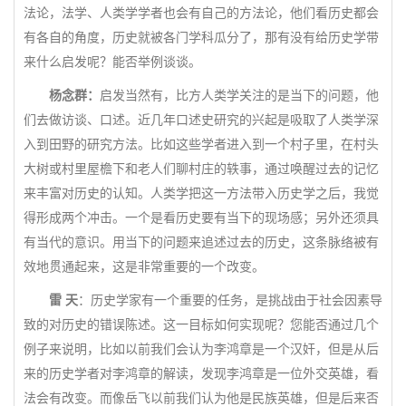
法论，法学、人类学学者也会有自己的方法论，他们看历史都会
有各自的角度，历史就被各门学科瓜分了，那有没有给历史学带
来什么启发呢？能否举例谈谈。
杨念群：
启发当然有，比方人类学关注的是当下的问题，他
们去做访谈、口述。近几年口述史研究的兴起是吸取了人类学深
入到田野的研究方法。比如这些学者进入到一个村子里，在村头
大树或村里屋檐下和老人们聊村庄的轶事，通过唤醒过去的记忆
来丰富对历史的认知。人类学把这一方法带入历史学之后，我觉
得形成两个冲击。一个是看历史要有当下的现场感；另外还须具
有当代的意识。用当下的问题来追述过去的历史，这条脉络被有
效地贯通起来，这是非常重要的一个改变。
雷 天
：历史学家有一个重要的任务，是挑战由于社会因素导
致的对历史的错误陈述。这一目标如何实现呢？您能否通过几个
例子来说明，比如以前我们会认为李鸿章是一个汉奸，但是从后
来的历史学者对李鸿章的解读，发现李鸿章是一位外交英雄，看
法会有改变。而像岳飞以前我们认为他是民族英雄，但是后来否