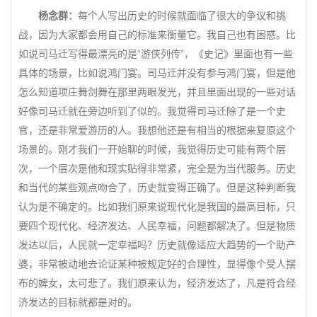
杨念群：
每个人写出历史的时候就面临了很大的争议和挑
战，因为大家都会用自己的标准来衡量它。我自己也有困惑。比
如说司马迁写得最漂亮的是“游侠列传”，《史记》里面也有一些
具体的场景，比如说鸿门宴。司马迁并没有参与鸿门宴，但是他
怎么知道项庄舞剑舞在那里两眼发光，并且里面出现的一些对话
好像司马迁就在旁边听到了似的。我觉得司马迁除了是一个史
官，还是非常爱游历的人。我想他还是有相当的根据来复原这个
场景的。刚才我们一开始聊的时候，我觉得历史可能有两个层
次，一个层次是他和现实贴得非常紧，完全是为当代服务。历史
和当代的某些观点吻合了，历史就变得正确了。但是这种判断我
认为是不确定的。比如我们原来说现代化是我国的最高目标，只
要四个现代化、经济发达、人民幸福，问题都解决了。但是物质
发达以后，人民就一定幸福吗？历史就像适应大趋势的一个助产
婆，非常被动地去论证某种被规定好的合理性，显得像个受人摆
布的婢女，太可悲了。我们原来认为，经济发达了，凡是符合经
济发达的目标就都是对的。