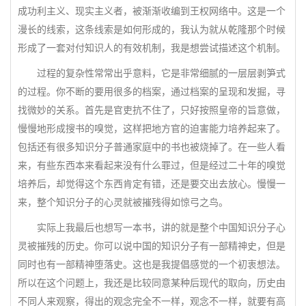
成功利主义、现实主义者，被渐渐收编到王权网络中。这是一个
漫长的线索，这条线索是如何形成的，我认为就从乾隆那个时候
形成了一套对付知识人的有效机制，我是想尝试描述这个机制。
过程的复杂性常常出乎意料，它是非常细腻的一层层剥笋式
的过程。你不断的要用很多的档案，通过档案的呈现和发掘，寻
找微妙的关系。首先是官吏抗不住了，只好按照皇帝的旨意做，
慢慢地形成搜书的嗅觉，这样把地方官的迫害能力培养起来了。
包括还有很多知识分子普通家庭中的书也被烧掉了。在一些人看
来，有些东西本来看起来没有什么罪过，但是经过二十年的嗅觉
培养后，却觉得这个东西肯定有错，还是要交出去放心。慢慢一
来，整个知识分子的心灵就被摧残得如惊弓之鸟。
实际上我最后也想写一本书，讲的就是整个中国知识分子心
灵被摧残的历史。你可以说中国的知识分子有一部精神史，但是
同时也有一部精神堕落史。这也是我提倡感觉的一个初衷想法。
所以在这个问题上，我还是比较同意某种后现代的取向，历史由
不同人来观察，得出的观念完全不一样，观念不一样，就要有高