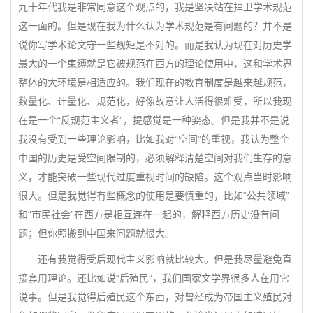
九十年代我是非常同意这个观点的，我是坚决站在捍卫学术规范
这一面的。但是现在我为什么认为学术规范是有问题的？并不是
说你写学术论文守一些规矩是不对的。而是我认为现在对历史学
最大的一个束缚就是它被规范在西方的理论使用中，这和学术界
整体的大环境是相适应的。我们现在的教育制度是越来越规范，
数量化、计量化、规范化，好像故意让人活得很难受，所以我现
在是一个“反规范主义者”，提感觉是一种姿态。但是我并不是说
我没有受到一些理论影响，比如我对“空间”的重视，我认为整个
中国的历史是受空间限制的，必须解释清楚空间对我们生存的意
义，才能突破一些现代过度重视时间的缺陷。这个观点当时影响
很大。但是我觉得有些概念的使用是要慎重的，比如“公共领域”
和“市民社会”在西方是相互连在一起的，解释西方历史没有问
题；但你照搬到中国来问题就很大。
还有我觉得受后现代主义影响就比较大。但是我尽量避免直
接套用理论。还比如说“后殖民”，我们国家文学界很多人在用它
说事。但是我觉得后殖民这个东西，对曾经成为帝国主义殖民对