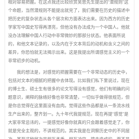
相对容易把握。在这点我还比较欣赏吴思先生提出的“潜规则”这
个命题，当然潜规则不能提出就完了，我们需要在历史的描述中
把历史的复杂状态从各个层次和方面表达出来。因为西方的历史
学家写中国史写得再漂亮，但他没有办法成为一个中国人。他就
没办法理解中国人行动中非常微妙的那部分状态。他表面所说
的，和他文本记录的，以及内在于文本背后的动机和含义之间的
差异，你恐怕就无法揭示出来。这是我提出所谓感觉主义的一个
非常初步的动机。
我的想法是，对感觉的把握需要在一个非常动态的历史中，
包括对文本的细腻的把握中去体现。比如我们私下里说过，现在
的博士生、硕士生有很多的论文写得没有感觉，他们有明确的问
题意识，阐释的脉络好像也非常清楚，一切似乎做得很规范，但
是你总觉得在这里面没有血肉。觉得这些作品都是从一条流水线
生产出来的，整齐划一。九十年代我提规范，现在再提“感觉”是
大家非常忌讳的，一提感觉好像你就真的只会跟着感觉走了，你
就是完全主观的，不讲规范的。其实我是在洞察历史中的不同层