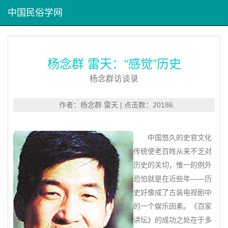
中国民俗学网
杨念群 雷天：“感觉”历史
杨念群访谈录
作者：杨念群 雷天 | 点击数：20186
中国悠久的史官文化
传统使老百姓从来不乏对
历史的关切，惟一的例外
恐怕就是在近些年——历
史好像成了古装电视剧中
的一个娱乐因素。《百家
讲坛》的成功之处在于多