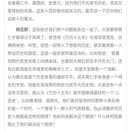
去看黄仁宇、唐德刚、史景迁，因为他们不光是写历史，而且文
笔特别的优美。这些人您好像也挺关注的，能否谈一下您对他们
这些人的看法。
杨念群：
这和刚才我们那个问题联系在一起了。大家都把黄
仁宇看得过于简单了，就觉得《万历十五年》写得非常漂亮，仿
佛把味觉、听觉、视觉一起带入了想象的历史。甚至敢用第一人
称谈历史的感受，这是一般史家所最忌讳的，比如他说：“我看
到明代官吏丝袍上的绣金线，也看到大理石桥及半月形大门，还
有白鹤盘旋在京城里的喇嘛寺上方”。但是大家都有一个误解，
以为黄氏就是个历史故事的通俗写手。其实黄仁宇本身是一个明
史的专家。他是在用深厚的明史功底写大历史观。大家还有一点
没有注意到，我认为《万历十五年》是中国做得最好的一个“心
态史”。比如像海瑞、戚继光，他们面对皇帝时的那种斗争反映
的是一个时代、一个情境下一群人的气质群像。你必须要研究历
史人物面临怎样的困境？他如何来解决这个困境？什么样的因素
阻止了他们解决这个困境？