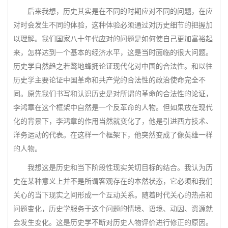
后来我想，历史其实是在不同的时期应对不同的问题，在应
对时会发生不同的体验，这种体验必须通过对历史细节的把握加
以理解。我们国家八十年代应对的问题是如何使自己更加富裕起
来，怎样达到一个基本的经济水平，这是当时面临的很大问题。
历史学自然趋之若鹜地蜂拥论证现代化对中国的合法性。和以往
历史学主要论证中国革命和共产党的合法性的政治使命完全不
同。原先我们书写和认识历史是对所谓的革命的合法性的论证，
李鸿章在这个框架中自然是一个反革命的人物。但如果放在现代
化的背景下，李鸿章的作用当然就变化了，他是引进西方技术、
洋务运动的代表。在这样一个框架下，他突然变成了像英雄一样
的人物。
我想这是历史和当下阶段性现实关切目标的结合。我认为历
史在某种意义上并不是所谓客观存在的本然状态，它必须和我们
关心的当下现实之间形成一个互动关系。随着时代关心的热点和
问题变化，历史学服务于这个问题的情境、语境、动因、资源就
会发生变化。这是历史学不断对历史人物评价进行修正的原因。