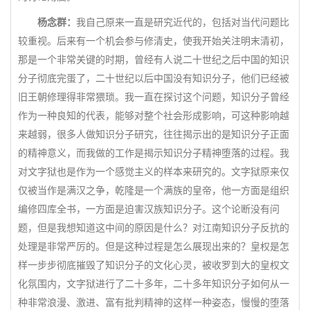
杨念群：
我自己原来一直是研究近代的，包括对当代问题比
较重视。后来有一个机会参与修清史，使我开始关注明末清初，
那是一个非常关键的时期，曾经有人说二十世纪之后中国的知识
分子彻底完蛋了，二十世纪以后中国没有知识分子，他们已经被
旧王朝修理得非常猥琐。我一直在探讨这个问题，知识分子曾经
作为一种良知的代表，能够对整个社会形成影响，可这种影响越
来越弱，很多人做知识分子研究，往往揭示出的是知识分子正面
的精神意义，而我做的工作是揭示知识分子精神堕落的过程。我
对文字狱也是作为一个感觉主义的样本来研究的。文字狱原来仅
仅被当作是满汉之争，乾隆是一个满族的皇帝，他一方面是组织
编修四库全书，一方面是迫害汉族知识分子。这个论断没有问
题，但是我想知道这中间的原因是什么？对江南知识分子反抗的
处理是非常严厉的。但是这种过程是怎么展现出来的？皇权是怎
样一步步彻底摧毁了知识分子的文化心灵，被收罗到大的皇权文
化氛围内，文字狱进行了二十多年，二十多年知识分子如何从一
种非常浪漫、激进、富有批判精神的这样一种姿态，慢慢的堕落