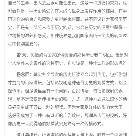
自己的生命，害人之后很可能会害己，这是一种道德约束力，也
可看作是一种历史感受力在人的心里身上发挥作用的结果，在中
国这样的约束力和感受力变得越来越弱。并不是说让大家都学历
史，但是有一部分人去学历史的话，它会在历史的洞察中获得一
种精神的滋养和感受，那种境界是我们国家面临一个大的转型过
程中特别需要的。
雷 天：
您指的为国家提供资治的那种历史我们明白。但是对
个人培养人文素养的这种历史，它应该是一种什么样的形态呢？
杨念群：
其实各个层次的历史研读都会起到作用，包括你刚
才提到的百家讲坛，包括影视剧这种通俗历史的观看方式，都会
起作用。但是这里面有一个问题，百家讲坛、包括影视剧的表
现，是不是仅仅是传播历史的唯一方式，这种方式通过媒体的动
员好像变成了万口一辞的解读。因为大家受媒体的影响太大了，
这好像成为了一种带有垄断的广告效应，规训着人们的视听，好
像历史一旦变得通俗好看就只允许有一种传播形式。
这几年统计，纸质媒体的阅读量大量下降。我有一个朋友到