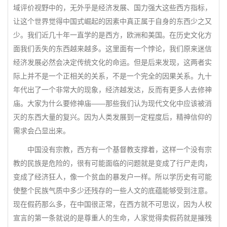
域评价视野中的，无外乎是经济发展、国力强大这些西方指标，
让这个世界觉得中国式崛起的因素中真正属于自身的东西少之又
少。我们近几十年一直学的是西方，欧洲和美国。在历史文化方
面我们丢失的东西越来越多。这里面有一个悖论，我们原来迷信
经济发展必然会决定传统文化的命运。但是后来发现，这两者实
际上并不是一个正相关的关系，不是一个完全的因果关系。九十
年代出了一个非常大的现象，经济越发达，反而有更多人去修神
庙。大家为什么要修神庙——那些我们认为现代文化中应该被消
灭的东西大量的复兴。因为人类发展到一定程度后，精神信仰的
需求会凸显出来。
中国没有宗教，西方有一个基督教支撑着，这样一个没有宗
教的民族是危险的，很有可能面临的问题就是变成了行尸走肉，
变成了经济狂人，像一个贫血的暴发户一样。所以学历史有可能
使整个民族气质中多少还残存的一些人文的底蕴能够受到注意。
现在假药那么多，在中国很正常，在西方就不可思议，因为人权
宣言的第一条就说的是尊重人的生命，人家觉得卖假药就是摧残