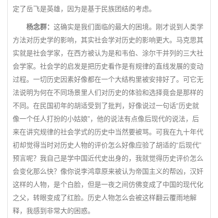
定了岳飞是英雄，因为是基于民族团结的考虑。
杨念群：
这确实是我们面临的最大的困境。刚才说到人类学
方法对历史学的影响，其实社会学对历史的影响更大。马克思其
实就是社会学家，在西方被认为是和韦伯、涂尔干并列的三大社
会学家。社会学的启发是把历史看作是有规律的直线发展的变动
过程。一切历史因素好像都在一个大结构里被安排好了。可它无
法说明为何在不同场景里人们对历史的体验和选择竟会是那样的
不同。在民国初年的胡适受到了批判，好像说过一句话“历史就
像一个任人打扮的小姑娘”，他的说法有点像后现代的说法，后
来在讲究规律的社会学式的历史中当然要被骂。可我在九十年代
初却觉得当时对历史人物的评价怎么好像应验了胡适的“后现代”
预言呢？我自己是学中国近代史出身的，我就觉得历史评价怎么
会变化那么快？像你说李鸿章原来被认为帝国主义的帮凶，汉奸
这样的人物，是个白脸，但是一夜之间仿佛变成了中国的现代化
之父，转眼变成了红脸。历史人物怎么会被这样翻云覆雨地解
释，我感到非常大的困惑。