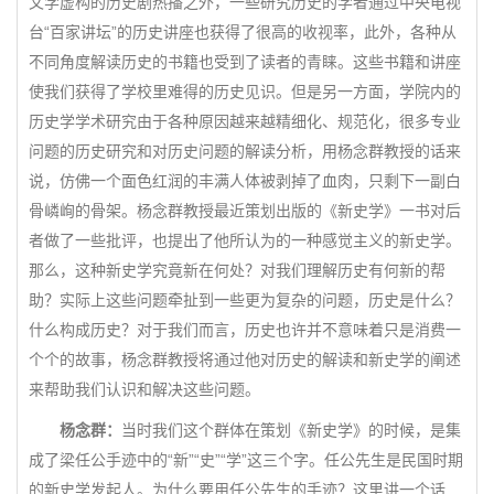
文学虚构的历史剧热播之外，一些研究历史的学者通过中央电视
台“百家讲坛”的历史讲座也获得了很高的收视率，此外，各种从
不同角度解读历史的书籍也受到了读者的青睐。这些书籍和讲座
使我们获得了学校里难得的历史见识。但是另一方面，学院内的
历史学学术研究由于各种原因越来越精细化、规范化，很多专业
问题的历史研究和对历史问题的解读分析，用杨念群教授的话来
说，仿佛一个面色红润的丰满人体被剥掉了血肉，只剩下一副白
骨嶙峋的骨架。杨念群教授最近策划出版的《新史学》一书对后
者做了一些批评，也提出了他所认为的一种感觉主义的新史学。
那么，这种新史学究竟新在何处？对我们理解历史有何新的帮
助？实际上这些问题牵扯到一些更为复杂的问题，历史是什么？
什么构成历史？对于我们而言，历史也许并不意味着只是消费一
个个的故事，杨念群教授将通过他对历史的解读和新史学的阐述
来帮助我们认识和解决这些问题。
杨念群：
当时我们这个群体在策划《新史学》的时候，是集
成了梁任公手迹中的“新”“史”“学”这三个字。任公先生是民国时期
的新史学发起人。为什么要用任公先生的手迹？这里讲一个话