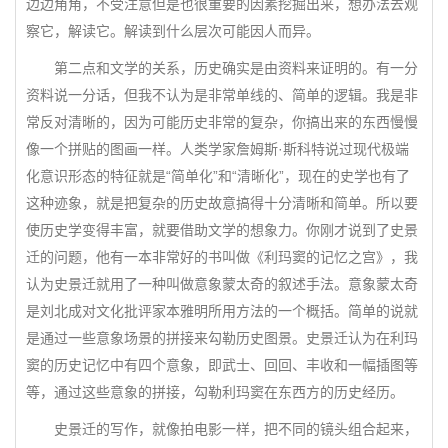
边边角角，不受注意但是也很重要的因素挖掘出来，想办法去观
察它，解读它。解读到什么层次可能因人而异。
第二点和文学的关系，历史确实是由资料来证明的。有一分
资料说一分话，但我不认为是非常单线的、简单的逻辑。我是非
常反对清晰的，因为可能历史非常的复杂，你搞出来的东西慢慢
像一个拼贴的图画一样。人类学家詹姆斯·斯科特说过现代极端
化意识形态的特征就是“简单化”和“清晰化”，现在的史学也有了
这种迹象，就是把复杂的历史故意搞得十分清晰和简单。所以要
使历史学变得丰富，就要借助文学的想象力。你刚才说到了史景
迁的问题，他有一本非常好的书叫做《利玛窦的记忆之宫》，我
认为史景迁就用了一种叫做意象蒙太奇的叙述手法。意象蒙太奇
是刘北成对文化批评家本雅明所用方法的一个概括。简单的说就
是通过一些意象场景的拼接来勾勒历史图景。史景迁认为在利玛
窦的历史记忆中有四个意象，即武士、回回、丰收和一幅插图等
等，通过这些意象的拼接，勾勒利玛窦在东西方的历史经历。
史景迁的写作，就像拍电影一样，把不同的镜头组合起来，