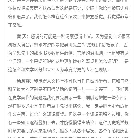
次，甚至这种层次是相互矛盾、相互冲突、撞击造成的，而不是
你仅仅把握表层的状态认为这就是历史，实际上你恰恰被历史欺
骗和愚弄了。我们怎么样在这个层次上来把握感觉，我觉得非常
非常难。
雷 天：
您说的可能是一种洞察感觉主义。因为感觉主义很容
易被人误会，您刚才说的是把吴思先生的“潜规则”给拓宽了，因
为吴思先生的那本书多数是讲政治、官场的潜规则。但是我有两
个问题，一个是您所说的这种更加微妙的潜规则怎么证明？二是
这怎么和文学区分起来？因为毕竟写史的人不在现场。
杨念群：
我觉得人文科学不可以当作自然科学看，它和自然
科学最大的区别是不用很明确的证明一加一一定等于二。我们现
在史学面临的问题是我们要先展示一些、细腻地把握一些东西。
现在很多的史学工作者急于先得出结论，我一定要把历史看成是
什么东西，符合什么知识框架。但这是一个知识累积的过程，你
有一些知识逐渐叠加上去，才能慢慢得出结论。这种历史的潜规
则是需要很多人来发现的，很多人从各个层次、各个角落把历史