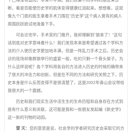
干巴得没有血肉，非常不丰满。我们召集不同学科的朋友来诊
断，看是否能使历史学的肌体变得健康红润起来。想想看，这就
像九个门类的医生拿着手术刀围在“历史学”这个病入膏肓的病人
周围跃跃欲试地准备下手。
可会诊完毕，手术室的门推开，我却理解到“狼来了！”这句
话到底对史学意味着什么！我们发现本来是希望通过各个学科方
法的介入使历史学更加地丰满，但是一阵乱刀手术之后，历史会
诊的现场却像群狼举行的盛宴一般，吃的只剩一个骨头架子。为
什么这样说呢？各个学科用各自的方法进入历史的时候的确带来
了很大的冲击力和创新，但是在不同的方法和研究关照之下，历
史本身是什么反而变得不是很清楚了，这是2002年香山会议带给
我很大的一个震撼。
历史和我们现实生活中活生生的生命历程和自身存在方式到
底有什么意义和关联，这可能是我和一些朋友发起编《新史学》
这一新的刊物的动因。
雷 天：
您的意思是说，社会学的学者研究历史会采取它的方