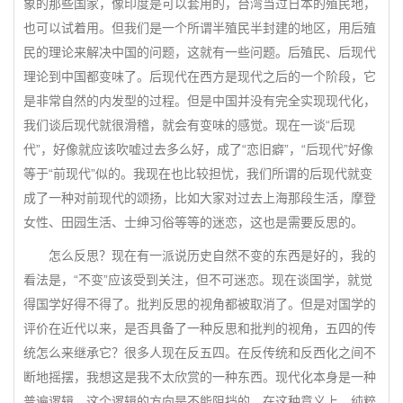
象的那些国家，像印度是可以套用的，台湾当过日本的殖民地，
也可以试着用。但我们是一个所谓半殖民半封建的地区，用后殖
民的理论来解决中国的问题，这就有一些问题。后殖民、后现代
理论到中国都变味了。后现代在西方是现代之后的一个阶段，它
是非常自然的内发型的过程。但是中国并没有完全实现现代化，
我们谈后现代就很滑稽，就会有变味的感觉。现在一谈“后现
代”，好像就应该吹嘘过去多么好，成了“恋旧癖”，“后现代”好像
等于“前现代”似的。我现在也比较担忧，我们所谓的后现代就变
成了一种对前现代的颂扬，比如大家对过去上海那段生活，摩登
女性、田园生活、士绅习俗等等的迷恋，这也是需要反思的。
怎么反思？现在有一派说历史自然不变的东西是好的，我的
看法是，“不变”应该受到关注，但不可迷恋。现在谈国学，就觉
得国学好得不得了。批判反思的视角都被取消了。但是对国学的
评价在近代以来，是否具备了一种反思和批判的视角，五四的传
统怎么来继承它？很多人现在反五四。在反传统和反西化之间不
断地摇摆，我想这是我不太欣赏的一种东西。现代化本身是一种
普遍逻辑，这个逻辑的方向是不能阻挡的，在这种意义上，纯粹