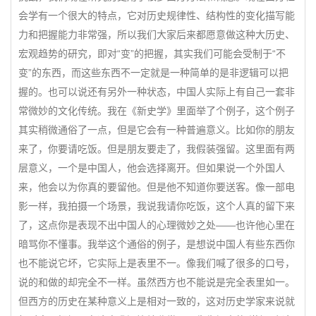
会学有一个很大的特点，它对历史规律性、结构性的变化描写能
力和把握能力非常强，所以我们大家后来都愿意做这种大历史、
宏观趋势的研究，即对“变”的把握，其实我们可能会受制于“不
变”的东西，而这些东西不一定就是一种简单的是非逻辑可以把
握的。也可以说还有另外一种状态，中国人实际上有自己一套非
常微妙的文化传统。我在《新史学》里面举了个例子，这个例子
其实稍微通俗了一点，但是它会有一种普遍意义。比如你的朋友
来了，你要请吃饭。但是朋友要走了，我假装强留。这里面有两
层意义，一个是中国人，他会选择离开。但如果说一个外国人
来，他会以为你真的要留他。但是他不知道你要送客。像一部电
影一样，我拍摄一个场景，我说我请你吃饭，这个人真的留下来
了，这点你是表现不出中国人的心理微妙之处——也许他心里在
暗骂你不懂事。我举这个通俗的例子，是想说中国人有些东西你
也不能说它坏，它实际上是表里不一。像我们喊了很多的口号，
说的和做的却完全不一样。虽然西方也不能说是完全表里如一。
但西方的历史在某种意义上是相对一致的，这对历史学家来说就