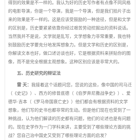
得到的效果是不一样的。我认为好的历史写作者有点像不同风格
的电影导演，你是一个导演，我是一个导演，但是我们拍片子出
来的效果是不一样的。这是应该受鼓励的一种途径，但是和文学
的区别是，历史要紧紧依靠你经过艰苦劳动挖掘出的资料说话。
当然我并不是说，文学就是乱写，文学想象力非常重要，我也特
别鼓励历史学要充分地发挥想象力。但是文学和历史的区别是，
你解读文本也好，做口述访谈也好，它是根据资料来拼贴你的图
像，而不是完全根据主观想象。这种区别应该是非常大的。
五、历史研究的辩证法
雷 天：
我接着这个话题问您，您说的这些，像中国的司马迁
（《史记》）、西方的修昔底德（《伯罗奔尼撒战争史》）、爱
德华·吉本（《罗马帝国衰亡史》）他们都会有根据资料的文学
想象，他们写的史书也都非常的生动。但是他们现在也受到了一
种挑战，认为他们解读的历史都有问题，他们的论述也是有问题
的。现在史学作为一门学科来讲，主要受到了哪些理论方面的挑
战？您自己治中国史又受到了哪些理论方面的启发？