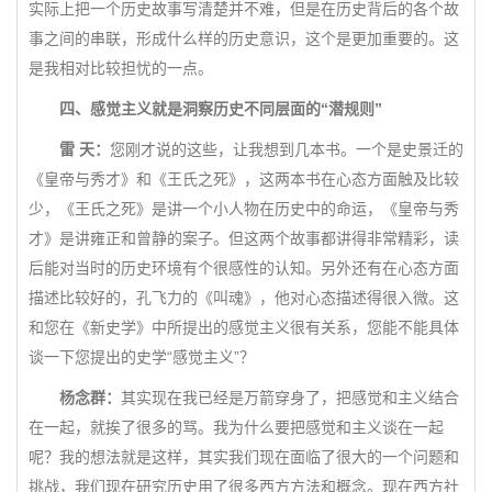
实际上把一个历史故事写清楚并不难，但是在历史背后的各个故
事之间的串联，形成什么样的历史意识，这个是更加重要的。这
是我相对比较担忧的一点。
四、感觉主义就是洞察历史不同层面的“潜规则”
雷 天：
您刚才说的这些，让我想到几本书。一个是史景迁的
《皇帝与秀才》和《王氏之死》，这两本书在心态方面触及比较
少，《王氏之死》是讲一个小人物在历史中的命运，《皇帝与秀
才》是讲雍正和曾静的案子。但这两个故事都讲得非常精彩，读
后能对当时的历史环境有个很感性的认知。另外还有在心态方面
描述比较好的，孔飞力的《叫魂》，他对心态描述得很入微。这
和您在《新史学》中所提出的感觉主义很有关系，您能不能具体
谈一下您提出的史学“感觉主义”？
杨念群：
其实现在我已经是万箭穿身了，把感觉和主义结合
在一起，就挨了很多的骂。我为什么要把感觉和主义谈在一起
呢？我的想法就是这样，其实我们现在面临了很大的一个问题和
挑战，我们现在研究历史用了很多西方方法和概念。现在西方社