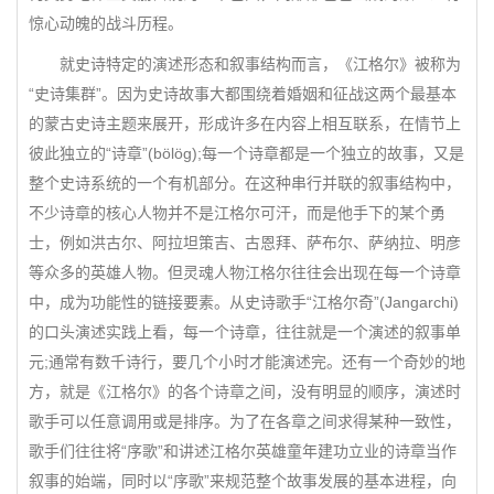
惊心动魄的战斗历程。
就史诗特定的演述形态和叙事结构而言，《江格尔》被称为
“史诗集群”。因为史诗故事大都围绕着婚姻和征战这两个最基本
的蒙古史诗主题来展开，形成许多在内容上相互联系，在情节上
彼此独立的“诗章”(bölög);每一个诗章都是一个独立的故事，又是
整个史诗系统的一个有机部分。在这种串行并联的叙事结构中，
不少诗章的核心人物并不是江格尔可汗，而是他手下的某个勇
士，例如洪古尔、阿拉坦策吉、古恩拜、萨布尔、萨纳拉、明彦
等众多的英雄人物。但灵魂人物江格尔往往会出现在每一个诗章
中，成为功能性的链接要素。从史诗歌手“江格尔奇”(Jangarchi)
的口头演述实践上看，每一个诗章，往往就是一个演述的叙事单
元;通常有数千诗行，要几个小时才能演述完。还有一个奇妙的地
方，就是《江格尔》的各个诗章之间，没有明显的顺序，演述时
歌手可以任意调用或是排序。为了在各章之间求得某种一致性，
歌手们往往将“序歌”和讲述江格尔英雄童年建功立业的诗章当作
叙事的始端，同时以“序歌”来规范整个故事发展的基本进程，向