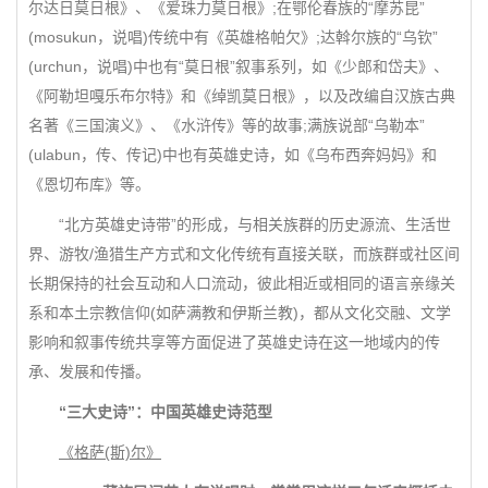
尔达日莫日根》、《爱珠力莫日根》;在鄂伦春族的“摩苏昆”
(mosukun，说唱)传统中有《英雄格帕欠》;达斡尔族的“乌钦”
(urchun，说唱)中也有“莫日根”叙事系列，如《少郎和岱夫》、
《阿勒坦嘎乐布尔特》和《绰凯莫日根》，以及改编自汉族古典
名著《三国演义》、《水浒传》等的故事;满族说部“乌勒本”
(ulabun，传、传记)中也有英雄史诗，如《乌布西奔妈妈》和
《恩切布库》等。
“北方英雄史诗带”的形成，与相关族群的历史源流、生活世
界、游牧/渔猎生产方式和文化传统有直接关联，而族群或社区间
长期保持的社会互动和人口流动，彼此相近或相同的语言亲缘关
系和本土宗教信仰(如萨满教和伊斯兰教)，都从文化交融、文学
影响和叙事传统共享等方面促进了英雄史诗在这一地域内的传
承、发展和传播。
“三大史诗”：中国英雄史诗范型
《格萨(斯)尔》