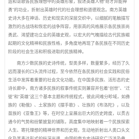
造和讴歌各民族理想中的英雄形象，叙述英雄人物“奇才异能神
勇”的功业，折射出英雄时代的社会理想和道德观念。南方英雄
史诗大多在神话、历史和现实的深层交织中，以细腻的笔触描写
激烈的古战场和恢宏的战争阵容，用崇高的风格展示各民族崇尚
勇武、渴望建功立业的英雄史观，以宏大的气魄描绘古代民族崛
起期的文化精神和民族性格，多角度地再现了各民族在不同历史
阶段的社会生活和积极进取的民族精神。
南方少数民族的史诗传统，型类多样，数量繁多，经历了久
远而漫长的口头流传过程，至今依然在各民族的社会实践和民俗
生活中发挥着重要的社会文化功能。在中国多民族、活形态的史
诗长廊中，南方诸多民族的叙事传统实则兼容并包着“创世”、“迁
徙”和“英雄”这三个基本主题和传统程式，彼此间难分畛域，如彝
族的《勒俄》、土家族的《摆手歌》、壮族的《布洛陀》，以及
苗族的《亚鲁王》等，在时空上呈展出巨大的历史跨度，以贯古
通今的气势和纷繁披复的铺陈，高度集中地映射着一个民族探索
人生、寄托理想的精神世界和历史观，生动地折射出人类口头文
化及其表达形式的纵深光谱。中国的南方史诗研究广泛涉及彝、