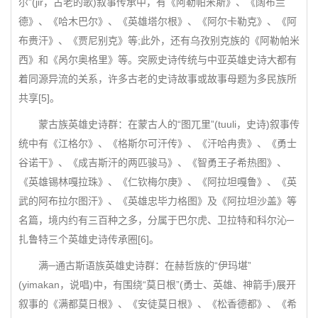
尔”(jir，古老的歌)叙事传承中，有《阿勒帕米斯》、《阔布兰
德》、《哈木巴尔》、《英雄塔尔根》、《阿尔卡勒克》、《阿
布赉汗》、《贾尼别克》等;此外，还有乌孜别克族的《阿勒帕米
西》和《呙尔奥格里》等。突厥史诗传统与中亚英雄史诗大都有
着同源异流的关系，许多古老的史诗故事或故事母题为多民族所
共享[5]。
蒙古族英雄史诗群：在蒙古人的“图兀里”(tuuli，史诗)叙事传
统中有《江格尔》、《格斯尔可汗传》、《汗哈冉贵》、《勇士
谷诺干》、《成吉斯汗的两匹骏马》、《智勇王子希热图》、
《英雄锡林嘎拉珠》、《仁钦梅尔庚》、《阿拉坦嘎鲁》、《英
武的阿布拉尔图汗》、《英雄忠毕力格图》及《阿拉坦沙盖》等
名篇，境内约有三百种之多，分属于巴尔虎、卫拉特和科尔沁─
扎鲁特三个英雄史诗传承圈[6]。
满─通古斯语族英雄史诗群：在赫哲族的“伊玛堪”
(yimakan，说唱)中，有围绕“莫日根”(勇士、英雄、神箭手)展开
叙事的《满都莫日根》、《安徒莫日根》、《松香德都》、《希