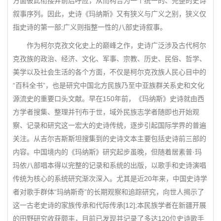
方面彼此衔接并前后呼应，从而构合为一个统一的、完整的史诗
叙事序列。因此，史诗《玛纳斯》又有狭义与广义之别，狭义仅
指史诗的第一部;广义则指整一性的八部史诗叙事。
作为柯尔克孜文化史上的巅峰之作，史诗广泛涉及古代柯尔
克孜族的政治、经济、文化、军事、宗教、历史、民俗、哲学、
美学以及社会生活的各个方面，不仅是柯尔克孜族人民心目中的
“百科全书”，也是研究中国北方民族乃至中亚族群关系史和文化
源流史的重要口头文献。早在150年前，《玛纳斯》史诗就由西
方学者搜集、整理并刊布于世，域外民族志学者随即也开始观
察、记录和研究这一宏大的史诗传统，逐步引起国际学界的普遍
关注。从吉尔吉斯斯坦搜集到的史诗文本主要包括史诗前三部的
内容。中国境内的《玛纳斯》研究起步虽晚，但随着居素普·玛
玛依八部唱本得以完整的记录和系统的出版，以歌手和史诗演唱
传统为核心的系统研究渐次深入。尤其是近20年来，中国史诗学
者对歌手群体“玛纳斯奇”的长期观察和追踪研究，向世人揭示了
这一古老史诗的家族传承和代际传承[12];本民族学者在新疆开展
的田野研究收获颇丰，目前已发现并记录了多达120位史诗歌手