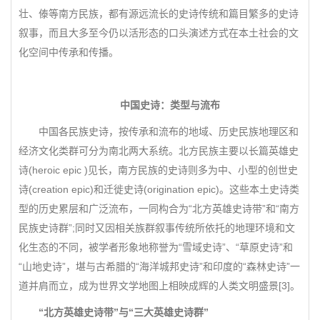
壮、傣等南方民族，都有源远流长的史诗传统和篇目繁多的史诗
叙事，而且大多至今仍以活形态的口头演述方式在本土社会的文
化空间中传承和传播。
中国史诗：类型与流布
中国各民族史诗，按传承和流布的地域、历史民族地理区和
经济文化类群可分为南北两大系统。北方民族主要以长篇英雄史
诗(heroic epic )见长，南方民族的史诗则多为中、小型的创世史
诗(creation epic)和迁徙史诗(origination epic)。这些本土史诗类
型的历史累层和广泛流布，一同构合为“北方英雄史诗带”和“南方
民族史诗群”;同时又因相关族群叙事传统所依托的地理环境和文
化生态的不同，被学者形象地称誉为“雪域史诗”、“草原史诗”和
“山地史诗”，堪与古希腊的“海洋城邦史诗”和印度的“森林史诗”一
道并肩而立，成为世界文学地图上相映成辉的人类文明盛景[3]。
“北方英雄史诗带”与“三大英雄史诗群”