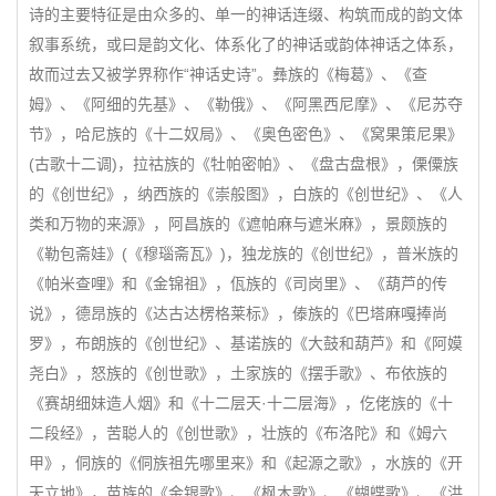
诗的主要特征是由众多的、单一的神话连缀、构筑而成的韵文体
叙事系统，或曰是韵文化、体系化了的神话或韵体神话之体系，
故而过去又被学界称作“神话史诗”。彝族的《梅葛》、《查
姆》、《阿细的先基》、《勒俄》、《阿黑西尼摩》、《尼苏夺
节》，哈尼族的《十二奴局》、《奥色密色》、《窝果策尼果》
(古歌十二调)，拉祜族的《牡帕密帕》、《盘古盘根》，傈僳族
的《创世纪》，纳西族的《崇般图》，白族的《创世纪》、《人
类和万物的来源》，阿昌族的《遮帕麻与遮米麻》，景颇族的
《勒包斋娃》(《穆瑙斋瓦》)，独龙族的《创世纪》，普米族的
《帕米查哩》和《金锦祖》，佤族的《司岗里》、《葫芦的传
说》，德昂族的《达古达楞格莱标》，傣族的《巴塔麻嘎捧尚
罗》，布朗族的《创世纪》、基诺族的《大鼓和葫芦》和《阿嫫
尧白》，怒族的《创世歌》，土家族的《摆手歌》、布依族的
《赛胡细妹造人烟》和《十二层天·十二层海》，仡佬族的《十
二段经》，苦聪人的《创世歌》，壮族的《布洛陀》和《姆六
甲》，侗族的《侗族祖先哪里来》和《起源之歌》，水族的《开
天立地》，苗族的《金银歌》、《枫木歌》、《蝴蝶歌》、《洪