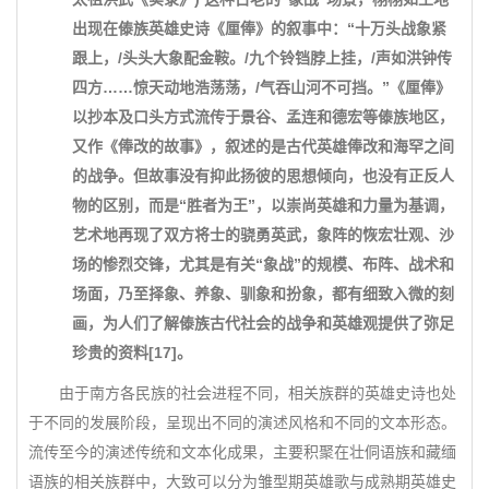
出现在傣族英雄史诗《厘俸》的叙事中：“十万头战象紧
跟上，/头头大象配金鞍。/九个铃铛脖上挂，/声如洪钟传
四方……惊天动地浩荡荡，/气吞山河不可挡。”《厘俸》
以抄本及口头方式流传于景谷、孟连和德宏等傣族地区，
又作《俸改的故事》，叙述的是古代英雄俸改和海罕之间
的战争。但故事没有抑此扬彼的思想倾向，也没有正反人
物的区别，而是“胜者为王”，以崇尚英雄和力量为基调，
艺术地再现了双方将士的骁勇英武，象阵的恢宏壮观、沙
场的惨烈交锋，尤其是有关“象战”的规模、布阵、战术和
场面，乃至择象、养象、驯象和扮象，都有细致入微的刻
画，为人们了解傣族古代社会的战争和英雄观提供了弥足
珍贵的资料[17]。
由于南方各民族的社会进程不同，相关族群的英雄史诗也处
于不同的发展阶段，呈现出不同的演述风格和不同的文本形态。
流传至今的演述传统和文本化成果，主要积聚在壮侗语族和藏缅
语族的相关族群中，大致可以分为雏型期英雄歌与成熟期英雄史