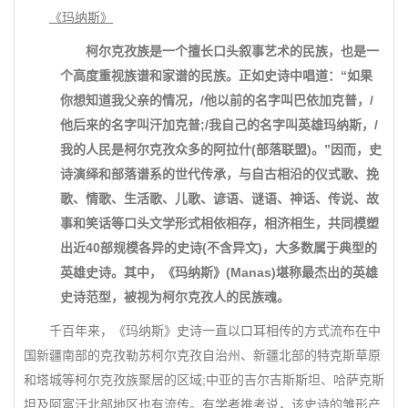
《玛纳斯》
柯尔克孜族是一个擅长口头叙事艺术的民族，也是一
个高度重视族谱和家谱的民族。正如史诗中唱道：“如果
你想知道我父亲的情况，/他以前的名字叫巴依加克普，/
他后来的名字叫汗加克普;/我自己的名字叫英雄玛纳斯，/
我的人民是柯尔克孜众多的阿拉什(部落联盟)。”因而，史
诗演绎和部落谱系的世代传承，与自古相沿的仪式歌、挽
歌、情歌、生活歌、儿歌、谚语、谜语、神话、传说、故
事和笑话等口头文学形式相依相存，相济相生，共同模塑
出近40部规模各异的史诗(不含异文)，大多数属于典型的
英雄史诗。其中，《玛纳斯》(Manas)堪称最杰出的英雄
史诗范型，被视为柯尔克孜人的民族魂。
千百年来，《玛纳斯》史诗一直以口耳相传的方式流布在中
国新疆南部的克孜勒苏柯尔克孜自治州、新疆北部的特克斯草原
和塔城等柯尔克孜族聚居的区域;中亚的吉尔吉斯斯坦、哈萨克斯
坦及阿富汗北部地区也有流传。有学者推考说，该史诗的雏形产