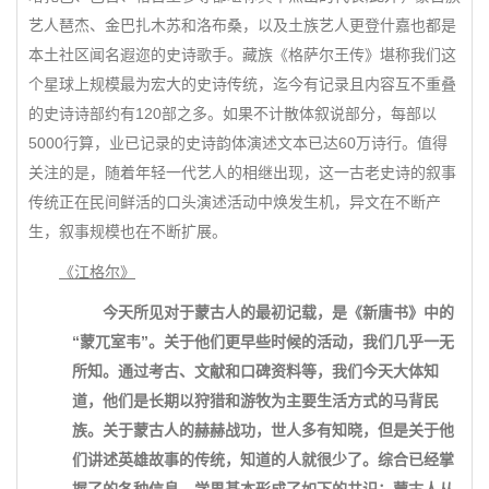
艺人琶杰、金巴扎木苏和洛布桑，以及土族艺人更登什嘉也都是
本土社区闻名遐迩的史诗歌手。藏族《格萨尔王传》堪称我们这
个星球上规模最为宏大的史诗传统，迄今有记录且内容互不重叠
的史诗诗部约有120部之多。如果不计散体叙说部分，每部以
5000行算，业已记录的史诗韵体演述文本已达60万诗行。值得
关注的是，随着年轻一代艺人的相继出现，这一古老史诗的叙事
传统正在民间鲜活的口头演述活动中焕发生机，异文在不断产
生，叙事规模也在不断扩展。
《江格尔》
今天所见对于蒙古人的最初记载，是《新唐书》中的
“蒙兀室韦”。关于他们更早些时候的活动，我们几乎一无
所知。通过考古、文献和口碑资料等，我们今天大体知
道，他们是长期以狩猎和游牧为主要生活方式的马背民
族。关于蒙古人的赫赫战功，世人多有知晓，但是关于他
们讲述英雄故事的传统，知道的人就很少了。综合已经掌