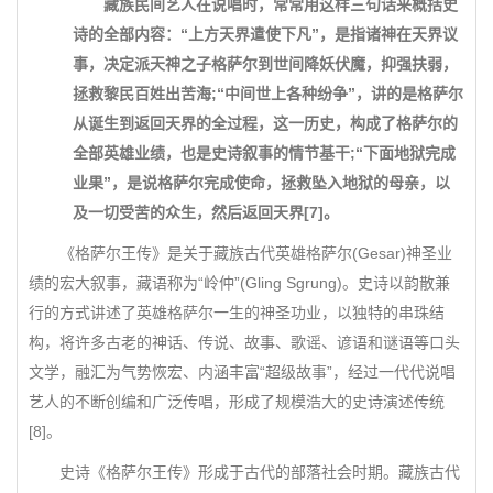
藏族民间艺人在说唱时，常常用这样三句话来概括史
诗的全部内容：“上方天界遣使下凡”，是指诸神在天界议
事，决定派天神之子格萨尔到世间降妖伏魔，抑强扶弱，
拯救黎民百姓出苦海;“中间世上各种纷争”，讲的是格萨尔
从诞生到返回天界的全过程，这一历史，构成了格萨尔的
全部英雄业绩，也是史诗叙事的情节基干;“下面地狱完成
业果”，是说格萨尔完成使命，拯救坠入地狱的母亲，以
及一切受苦的众生，然后返回天界[7]。
《格萨尔王传》是关于藏族古代英雄格萨尔(Gesar)神圣业
绩的宏大叙事，藏语称为“岭仲”(Gling Sgrung)。史诗以韵散兼
行的方式讲述了英雄格萨尔一生的神圣功业，以独特的串珠结
构，将许多古老的神话、传说、故事、歌谣、谚语和谜语等口头
文学，融汇为气势恢宏、内涵丰富“超级故事”，经过一代代说唱
艺人的不断创编和广泛传唱，形成了规模浩大的史诗演述传统
[8]。
史诗《格萨尔王传》形成于古代的部落社会时期。藏族古代