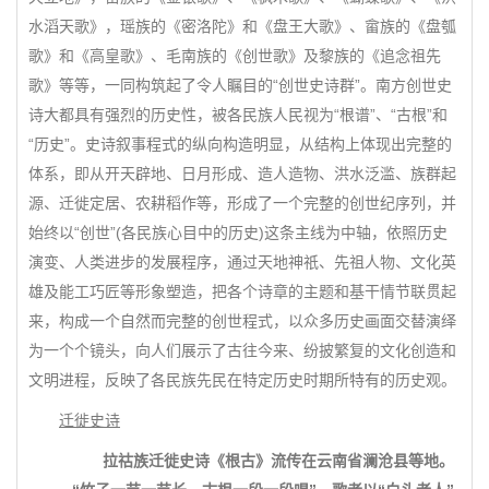
水滔天歌》，瑶族的《密洛陀》和《盘王大歌》、畲族的《盘瓠
歌》和《高皇歌》、毛南族的《创世歌》及黎族的《追念祖先
歌》等等，一同构筑起了令人瞩目的“创世史诗群”。南方创世史
诗大都具有强烈的历史性，被各民族人民视为“根谱”、“古根”和
“历史”。史诗叙事程式的纵向构造明显，从结构上体现出完整的
体系，即从开天辟地、日月形成、造人造物、洪水泛滥、族群起
源、迁徙定居、农耕稻作等，形成了一个完整的创世纪序列，并
始终以“创世”(各民族心目中的历史)这条主线为中轴，依照历史
演变、人类进步的发展程序，通过天地神祇、先祖人物、文化英
雄及能工巧匠等形象塑造，把各个诗章的主题和基干情节联贯起
来，构成一个自然而完整的创世程式，以众多历史画面交替演绎
为一个个镜头，向人们展示了古往今来、纷披繁复的文化创造和
文明进程，反映了各民族先民在特定历史时期所特有的历史观。
迁徙史诗
拉祜族迁徙史诗《根古》流传在云南省澜沧县等地。