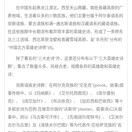
在中国东起黑龙江漠北，西至天山两麓，南抵青藏高原的广
袤地域，生活着众多的少数民族，他们主要分属于阿尔泰语系的
突厥语族、蒙古语族和满─通古斯语族和汉藏语系的藏语语族。
在这些族群中长期流布着异常丰富的英雄史诗，形成了一条跨东
北三江流域、西北草原戈壁和青藏雪域高原，呈“半月形”分布的
“中国北方英雄史诗带”[4]。
除了著名的“三大史诗”外，这里还分布有以下“三大英雄史诗
群”，集合了数量众多、风格古老、规模各异的英雄歌和英雄史
诗：
突厥语族史诗群：在柯尔克孜族的“交毛克”(jomok，故事)叙
事传统中，以《玛纳斯》、《艾尔托西图克》、《库尔曼别
克》、《阔交加什》、《布达依克》、《加尼西和巴依西》等十
多部史诗为范例;在维吾尔族的“达斯坦”(dastan，叙事诗)口头叙
事中，则以《乌古斯可汗传》、《先祖阔尔库特书》、《艾米尔
古尔乌古里》及《清铁木尔巴图》等为代表作;在哈萨克族的“吉