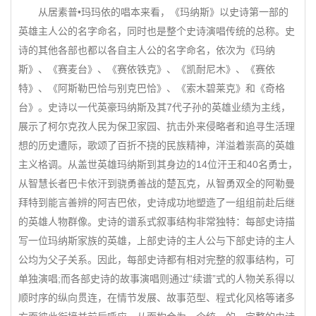
从居素普•玛玛依的唱本来看，《玛纳斯》以史诗第一部的
英雄主人公的名字命名，同时也是整个史诗演唱传统的总称。史
诗的其他各部也都以各自主人公的名字命名，依次为《玛纳
斯》、《赛麦台》、《赛依铁克》、《凯耐尼木》、《赛依
特》、《阿斯勒巴恰与别克巴恰》、《索木碧莱克》和《奇格
台》。史诗以一代英豪玛纳斯及其7代子孙的英雄业绩为主线，
展示了柯尔克孜人民为保卫家园、抗击外来侵略者和追寻生活理
想的历史遭际，歌颂了百折不挠的民族精神，洋溢着崇高的英雄
主义格调。从盖世英雄玛纳斯到其身边的14位汗王和40名勇士，
从智慧长者巴卡依汗到骁勇善战的楚瓦克，从智勇双全的阿勒曼
拜特到能言善辨的阿吉巴依，史诗成功地塑造了一组组前赴后继
的英雄人物群像。史诗的谱系式叙事结构非常独特：每部史诗描
写一位玛纳斯家族的英雄，上部史诗的主人公与下部史诗的主人
公均为父子关系。因此，每部史诗都有相对完整的叙事结构，可
单独演唱;而各部史诗的故事演唱则通过“续谱”式的人物关系得以
顺时序的纵向贯连，在情节发展、故事范型、程式化风格等诸多