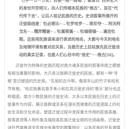
“竹子一节一节长，古根一段一段唱”，歌者以“白头老人”
的身份开宗明义，向人们传唱本民族的“根古”，旨在“代
代传下去”，让后人铭记民族的历史。史诗叙事所展开的
迁徙路线是：牡必密比─→牡罗哈罗─→密尼夺─→阿沃阿
戈东─→糯弄糯谢─→牡属密属─→牡缅密缅─→澜沧牡
密。这些用民族语来进行表述的地名，大都与今天的地名
及地理环境有着对应关系，当是历史上拉祜族先民迁徙活
动的真实记录，也是人们心目中的“信史”──根古[16]。
迁徙作为特殊的史路历程对南方诸多民族的叙事传统之模塑
有相当重要的影响，大凡有过族群迁徙史的民族，都有一种“寻
根”意识塑造的历史观。“先祖的古今啊，像哀牢山的竹子有枝有
节有根。”哈尼族著名歌手朱小和在其迁徙史诗的“歌头”部分也这
样唱道。南方少数民族的迁徙史诗，大多以本民族在历史上的迁
徙事件为内容，展示族群或支系在漫长而艰难的迁徙道路上的社
会生活和文化命运，塑造迁徙过程中发挥重大作用的民族英雄、
部落首领等人物形象及描绘各民族迁徙业绩的壮阔画卷。迁徙史
诗在西南彝语支民族中有典型的群集特征：以各民族的世系谱牒