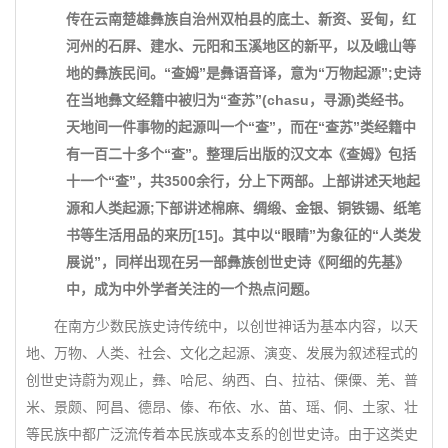
传在云南楚雄彝族自治州双柏县的底土、新资、妥甸，红
河州的石屏、建水、元阳和玉溪地区的新平，以及峨山等
地的彝族民间。“查姆”是彝语音译，意为“万物起源”;史诗
在当地彝文经籍中被归为“查苏”(chasu，寻源)类经书。
天地间一件事物的起源叫一个“查”，而在“查苏”类经籍中
有一百二十多个“查”。整理后出版的汉文本《查姆》包括
十一个“查”，共3500余行，分上下两部。上部讲述天地起
源和人类起源;下部讲述棉麻、绸缎、金银、铜铁锡、纸笔
书等生活用品的来历[15]。其中以“眼睛”为象征的“人类发
展说”，同样出现在另一部彝族创世史诗《阿细的先基》
中，成为中外学者关注的一个热点问题。
在南方少数民族史诗传统中，以创世神话为基本内容，以天
地、万物、人类、社会、文化之起源、演变、发展为叙述程式的
创世史诗蔚为观止，彝、哈尼、纳西、白、拉祜、傈僳、羌、普
米、景颇、阿昌、德昂、傣、布依、水、苗、瑶、侗、土家、壮
等民族中都广泛流传着本民族或本支系的创世史诗。由于这类史