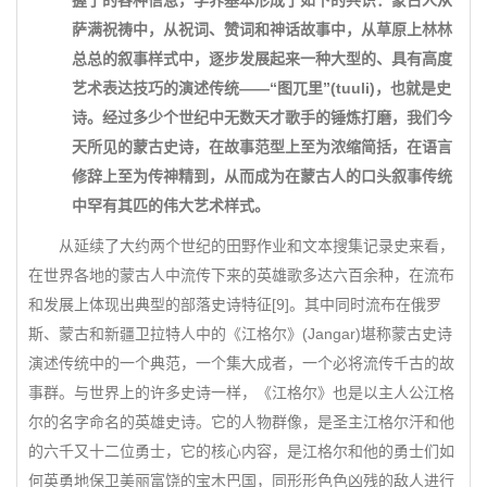
握了的各种信息，学界基本形成了如下的共识：蒙古人从
萨满祝祷中，从祝词、赞词和神话故事中，从草原上林林
总总的叙事样式中，逐步发展起来一种大型的、具有高度
艺术表达技巧的演述传统——“图兀里”(tuuli)，也就是史
诗。经过多少个世纪中无数天才歌手的锤炼打磨，我们今
天所见的蒙古史诗，在故事范型上至为浓缩简括，在语言
修辞上至为传神精到，从而成为在蒙古人的口头叙事传统
中罕有其匹的伟大艺术样式。
从延续了大约两个世纪的田野作业和文本搜集记录史来看，
在世界各地的蒙古人中流传下来的英雄歌多达六百余种，在流布
和发展上体现出典型的部落史诗特征[9]。其中同时流布在俄罗
斯、蒙古和新疆卫拉特人中的《江格尔》(Jangar)堪称蒙古史诗
演述传统中的一个典范，一个集大成者，一个必将流传千古的故
事群。与世界上的许多史诗一样，《江格尔》也是以主人公江格
尔的名字命名的英雄史诗。它的人物群像，是圣主江格尔汗和他
的六千又十二位勇士，它的核心内容，是江格尔和他的勇士们如
何英勇地保卫美丽富饶的宝木巴国，同形形色色凶残的敌人进行