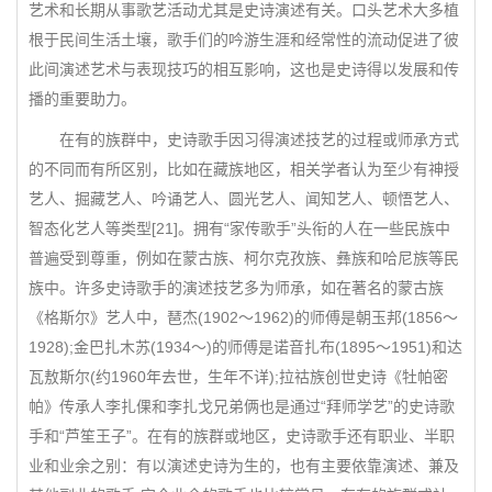
艺术和长期从事歌艺活动尤其是史诗演述有关。口头艺术大多植
根于民间生活土壤，歌手们的吟游生涯和经常性的流动促进了彼
此间演述艺术与表现技巧的相互影响，这也是史诗得以发展和传
播的重要助力。
在有的族群中，史诗歌手因习得演述技艺的过程或师承方式
的不同而有所区别，比如在藏族地区，相关学者认为至少有神授
艺人、掘藏艺人、吟诵艺人、圆光艺人、闻知艺人、顿悟艺人、
智态化艺人等类型[21]。拥有“家传歌手”头衔的人在一些民族中
普遍受到尊重，例如在蒙古族、柯尔克孜族、彝族和哈尼族等民
族中。许多史诗歌手的演述技艺多为师承，如在著名的蒙古族
《格斯尔》艺人中，琶杰(1902～1962)的师傅是朝玉邦(1856～
1928);金巴扎木苏(1934～)的师傅是诺音扎布(1895～1951)和达
瓦敖斯尔(约1960年去世，生年不详);拉祜族创世史诗《牡帕密
帕》传承人李扎倮和李扎戈兄弟俩也是通过“拜师学艺”的史诗歌
手和“芦笙王子”。在有的族群或地区，史诗歌手还有职业、半职
业和业余之别：有以演述史诗为生的，也有主要依靠演述、兼及