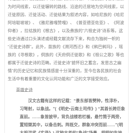
为时间线索，以迁徙辗转的路线、沿途的迁居地为空间线索，以
迁徙原因、迁徙活动、迁徙结果为叙述内容，如哈尼族的《哈尼
阿培聪坡坡》、《雅尼雅嘎赞嘎》、《普亚德亚佐亚》、《阿波
仰者》，拉祜族的《根古》，以及彝族的“六祖史诗”诗系等。这
些史诗通过口头演述或经籍文献流存下来，构合为独树一帜的
“迁徙史诗群”。此外，苗族的《溯河西迁》和《鸺巴鸺玛》，瑶
族的《寻根歌》，侗族的《天府侗迁徙歌》和《祖公之歌》等也
都属于迁徙史诗的范畴。迁徙史诗“摅怀旧之蓄念，发思古之幽
情”的历史记忆和民族情感是十分深重的，至今在各民族的社会
生活中有着重要的文化认同功能和广泛的文学接受效应。
英雄史诗
汉文古籍有这样的记载：“景东部皆僰种，性淳朴，
习弩射，以象战。”(《明史•云南土司传》) “其酋长跨巨象
直前。……象皆披甲，背负战楼若栏楯，悬竹筒于两旁，
置短槊其中，以备击刺。阵既交，群象冲突而前……”(明
太祖洪武《实录》) 这种古老的“象战”场景，栩栩如生地