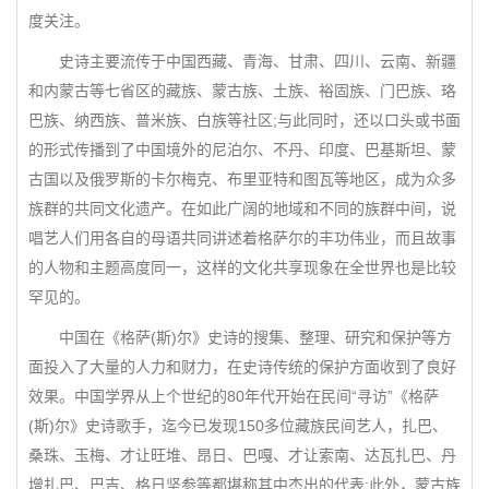
度关注。
史诗主要流传于中国西藏、青海、甘肃、四川、云南、新疆
和内蒙古等七省区的藏族、蒙古族、土族、裕固族、门巴族、珞
巴族、纳西族、普米族、白族等社区;与此同时，还以口头或书面
的形式传播到了中国境外的尼泊尔、不丹、印度、巴基斯坦、蒙
古国以及俄罗斯的卡尔梅克、布里亚特和图瓦等地区，成为众多
族群的共同文化遗产。在如此广阔的地域和不同的族群中间，说
唱艺人们用各自的母语共同讲述着格萨尔的丰功伟业，而且故事
的人物和主题高度同一，这样的文化共享现象在全世界也是比较
罕见的。
中国在《格萨(斯)尔》史诗的搜集、整理、研究和保护等方
面投入了大量的人力和财力，在史诗传统的保护方面收到了良好
效果。中国学界从上个世纪的80年代开始在民间“寻访”《格萨
(斯)尔》史诗歌手，迄今已发现150多位藏族民间艺人，扎巴、
桑珠、玉梅、才让旺堆、昂日、巴嘎、才让索南、达瓦扎巴、丹
增扎巴、巴吉、格日坚参等都堪称其中杰出的代表;此外，蒙古族