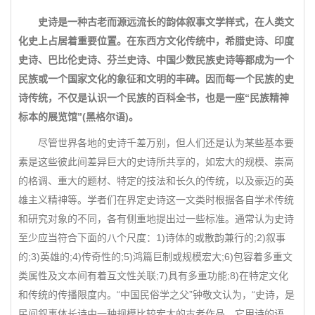
史诗是一种古老而源远流长的韵体叙事文学样式，在人类文
化史上占居着重要位置。在东西方文化传统中，希腊史诗、印度
史诗、巴比伦史诗、芬兰史诗、中国少数民族史诗等都成为一个
民族或一个国家文化的象征和文明的丰碑。因而每一个民族的史
诗传统，不仅是认识一个民族的百科全书，也是一座“民族精神
标本的展览馆”(黑格尔语)。
尽管世界各地的史诗千差万别，但人们还是认为某些基本要
素是这些彼此间差异巨大的史诗所共享的，如宏大的规模、崇高
的格调、重大的题材、特定的技法和长久的传统，以及豪迈的英
雄主义精神等。学者们在界定史诗这一文类时根据各自学术传统
和研究对象的不同，各有侧重地提出过一些标准。通常认为史诗
至少应当符合下面的八个尺度：1)诗体的或散韵兼行的;2)叙事
的;3)英雄的;4)传奇性的;5)鸿篇巨制或规模宏大;6)包容着多重文
类属性及文本间有着互文性关联;7)具有多重功能;8)在特定文化
和传统的传播限度内。“中国民俗学之父”钟敬文认为，“史诗，是
民间叙事体长诗中一种规模比较宏大的古老作品。它用诗的语