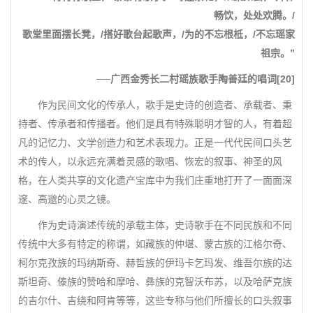
畅饮，处处欢腾。/
歌堂里面摆长凳，/搭好歌台起歌声，/为的不忘根柢，/不忘瑶家
祖宗。”
──广西金秀长二村瑶族歌手陶善廷的唱词[20]
作为民间文化的传承人，歌手是史诗的创造者、承载者、秉
持者、传承者和传播者。他们是具有特殊聪明才智的人，有着超
凡的记忆力、文学创造力和艺术表现力。正是一代代民间口头艺
术的传人，以永远充满着灵感的歌唱、恢宏的叙事、神圣的风
格，在人类共享的文化遗产宝库中为我们庄重地打开了一面面深
邃、高邈的心灵之镜。
作为史诗演述传统的承载主体，史诗歌手在不同民族和不同
传统中大多有特定的称谓，如藏族的仲堪、蒙古族的江格尔奇、
柯尔克孜族的玛纳斯奇、赫哲族的伊玛卡乞玛发、维吾尔族的达
斯坦奇、傣族的赞哈和摩哈、彝族的克智沃布苏，以及哈萨克族
的吉尔什、吉绕和阿肯等等，这些专称与他们所擅长的口头叙事