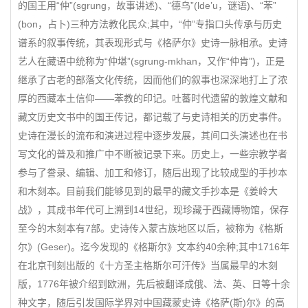
的国王用“仲”(sgrung，故事讲述)、“德乌”(lde’u，谜语)、“苯”
(bon，占卜)三种方法教化民众;其中，“仲”专指口头传承与历史
谱系的叙事传统，其表现形式与《格萨尔》史诗一脉相承。史诗
艺人在藏语中统称为“仲堪”(sgrung-mkhan，又作“仲肯”)，正是
继承了古老的部落文化传统，因而他们的叙事也深深地打上了浓
厚的西藏本土信仰——苯教的印记。吐蕃时代遗留的敦煌文献和
藏文历史文书中的国王传记，都记载了与史诗相关的历史事件。
史诗在漫长的流布和演进过程中逐步发展，其间口头演述也在书
写文化的普及和推广中不断被记录下来。历史上，一些宗教学者
参与了誊录、编辑、加工和修订，随后出现了比较成型的手抄本
和木刻本。目前我们能够见到的最早的藏文手抄本是《姜岭大
战》，其成书年代可上溯到14世纪，现珍藏于西藏博物馆，保存
至今的木刻本有7部。史诗传入蒙古族地区以后，被称为《格斯
尔》(Geser)。迄今发现的《格斯尔》文本约40余种;其中1716年
在北京刊刻出版的《十方圣主格斯尔可汗传》当属最早的木刻
版，1776年被介绍到欧洲，先后被翻译成俄、法、英、日等十余
种文字，随后引发国际学界对中国藏蒙史诗《格萨(斯)尔》的高