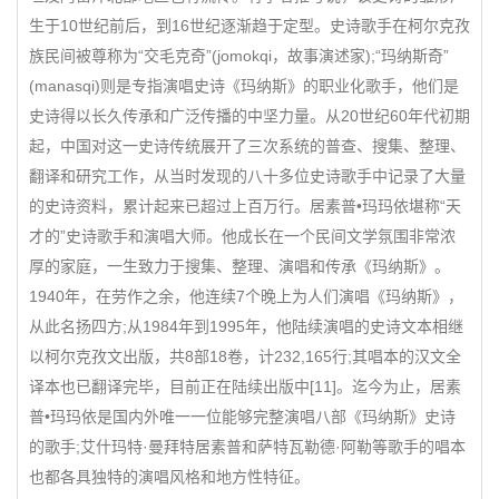
生于10世纪前后，到16世纪逐渐趋于定型。史诗歌手在柯尔克孜
族民间被尊称为“交毛克奇”(jomokqi，故事演述家);“玛纳斯奇”
(manasqi)则是专指演唱史诗《玛纳斯》的职业化歌手，他们是
史诗得以长久传承和广泛传播的中坚力量。从20世纪60年代初期
起，中国对这一史诗传统展开了三次系统的普查、搜集、整理、
翻译和研究工作，从当时发现的八十多位史诗歌手中记录了大量
的史诗资料，累计起来已超过上百万行。居素普•玛玛依堪称“天
才的”史诗歌手和演唱大师。他成长在一个民间文学氛围非常浓
厚的家庭，一生致力于搜集、整理、演唱和传承《玛纳斯》。
1940年，在劳作之余，他连续7个晚上为人们演唱《玛纳斯》，
从此名扬四方;从1984年到1995年，他陆续演唱的史诗文本相继
以柯尔克孜文出版，共8部18卷，计232,165行;其唱本的汉文全
译本也已翻译完毕，目前正在陆续出版中[11]。迄今为止，居素
普•玛玛依是国内外唯一一位能够完整演唱八部《玛纳斯》史诗
的歌手;艾什玛特·曼拜特居素普和萨特瓦勒德·阿勒等歌手的唱本
也都各具独特的演唱风格和地方性特征。