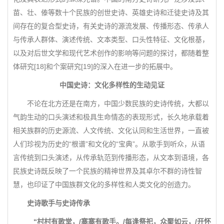
苗、壮、傣等数十个民族的创世史诗、英雄史诗和迁徒史诗及其
间存在的复合型史诗，有关史诗的源流发展、传播形态、传承人
与传承人群体、演述传统、文本类型、口头性特征、文化根基，
以及对后世文学和现代艺术创作的影响等问题的探讨，都随着整
体研究[18]和个案研究[19]的深入在进一步的拓展中。
中国史诗：文化多样性的生动见证
不论在北方还是在南方，中国少数民族的史诗传统，大都以
气韵生动的口头演述和极具生命情态的表现形式，长久地承载着
相关族群的历史源流、人文传统、文化认同和生活世界，一直被
人们珍视为历史的“根谱”和文化的“宝典”。从歌手到听众，从语
言传统到口头演述，从传承轨范到传播形态，从文本到语境，各
民族史诗既反映了一个民族的精神世界及其卓尔不群的诗性智
慧，也印证了中国族群文化的多样性和人类文化的创造力。
史诗歌手与史诗传承
“村村有歌堂，/寨寨有歌手。/每逢祭祀，众聚如云，/开怀