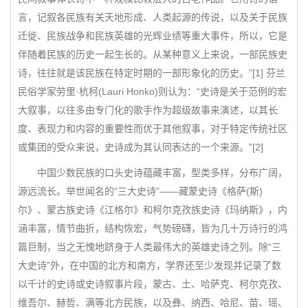
言，记叙各民族有关天地形成、人类起源的传说，以及关于民族
迁徙、民族战争和民族英雄的光辉业绩等重大事件，所以，它是
伴随着民族的历史一起生长的。从某种意义上来说，一部民族史
诗，往往就是该民族在特定时期的一部形象化的历史。”[1] 芬兰
民俗学家劳里·杭柯(Lauri Honko)则认为：“史诗是关于范例的宏
大叙事，以往多由专门化的歌手作为超级故事来演述，以其长
度、表现力和内容的重要性而优于其他叙事，对于特定传统社区
或集团的受众来说，史诗成为其认同表达的一个来源。”[2]
中国少数民族的口头史诗蕴藏丰富，型类多样，分布广阔，
源远流长。举世闻名的“三大史诗”——藏蒙史诗《格萨(斯)
尔》、蒙古族史诗《江格尔》和柯尔克孜族史诗《玛纳斯》，内
涵丰富，情节曲折，结构恢宏，气势磅礴，皆为几十万诗行的鸿
篇巨制，当之无愧地跻身于人类最伟大的英雄史诗之列。除“三
大史诗”外，在中国的北方和南方，学界还至少发现并记录了数
以千计的史诗或史诗叙事片段，蒙古、土、哈萨克、柯尔克孜、
维吾尔、赫哲、满等北方民族，以及彝、纳西、哈尼、苗、瑶、