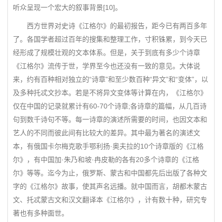
听众呈现一个宏大的叙事背景[10]。
西方世界对史诗《江格尔》的最初报告，距今已有两百多年
了。各国学者超过百年的搜集和整理工作，寸积铢累，到今天已
经形成了规模壮观的文本体系。但是，关于到底有多少个诗章
《江格尔》流传于世，学界至今也还没有一致的意见。大体说
来，约有百种相对独立的“诗章”和至少数百种“异文”和“变体”，以
及多种托忒文抄本。若是不将异文变体等计算在内，《江格尔》
仅在中国的记录就累计有60-70个诗章;各诗章的篇幅，从几百诗
句到数千诗句不等。每一诗章的演述所需要的时间，也因文本和
艺人的不同而彼此间有比较大的差异。其中最为著名的演述文
本，有俄国卡尔梅克歌手鄂利扬·奥夫拉的10个诗章版的《江格
尔》，有中国加·朱乃和坡·冉皮勒的各有20多个诗章的《江格
尔》等等。迄今为止，俄罗斯、蒙古和中国都先后出版了各种文
字的《江格尔》故事，使其声名远播。就中国而言，胡都木蒙古
文、托忒蒙古文和汉文翻译本《江格尔》，计有数十种，研究专
著也有多种面世。