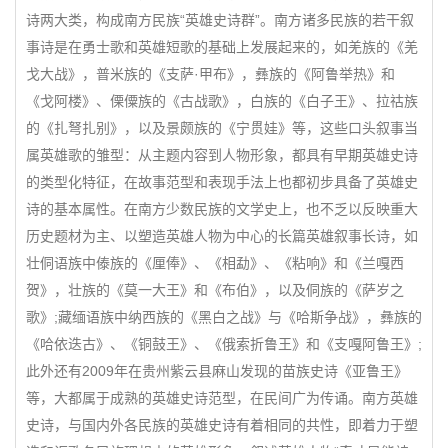
诗两大类，构成南方民族“英雄史诗群”。南方诸多民族的若干叙
事诗是在勇士歌和英雄短歌的基础上发展起来的，如羌族的《羌
戈大战》，普米族的《支萨·甲布》，彝族的《阿鲁举热》和
《戈阿楼》、傈僳族的《古战歌》，白族的《白子王》、拉祜族
的《扎弩扎别》，以及景颇族的《宁贯娃》等，这些口头叙事当
属英雄歌的雏型：从主题内容到人物形象，都具有早期英雄史诗
的类型化特征，在故事范型和表现手法上也都初步具备了英雄史
诗的基本属性。在南方少数民族的文学史上，也不乏以反映重大
历史题材为主、以塑造英雄人物为中心的长篇英雄叙事长诗，如
壮侗语族中傣族的《厘俸》、《相勐》、《粘响》和《兰嘎西
贺》，壮族的《莫一大王》和《布伯》，以及侗族的《萨岁之
歌》;藏缅语族中纳西族的《黑白之战》与《哈斯争战》，彝族的
《哈依迭古》、《铜鼓王》、《俄索折鲁王》和《支嘎阿鲁王》;
此外还有2009年在贵州紫云县麻山发现的苗族史诗《亚鲁王》
等，大都属于成熟的英雄史诗范型，在民间广为传诵。南方英雄
史诗，与国内外各民族的英雄史诗有着相同的共性，即着力于塑