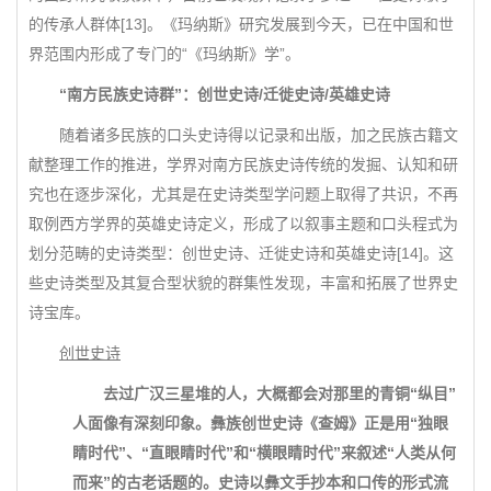
的传承人群体[13]。《玛纳斯》研究发展到今天，已在中国和世
界范围内形成了专门的“《玛纳斯》学”。
“南方民族史诗群”：创世史诗/迁徙史诗/英雄史诗
随着诸多民族的口头史诗得以记录和出版，加之民族古籍文
献整理工作的推进，学界对南方民族史诗传统的发掘、认知和研
究也在逐步深化，尤其是在史诗类型学问题上取得了共识，不再
取例西方学界的英雄史诗定义，形成了以叙事主题和口头程式为
划分范畴的史诗类型：创世史诗、迁徙史诗和英雄史诗[14]。这
些史诗类型及其复合型状貌的群集性发现，丰富和拓展了世界史
诗宝库。
创世史诗
去过广汉三星堆的人，大概都会对那里的青铜“纵目”
人面像有深刻印象。彝族创世史诗《查姆》正是用“独眼
睛时代”、“直眼睛时代”和“横眼睛时代”来叙述“人类从何
而来”的古老话题的。史诗以彝文手抄本和口传的形式流