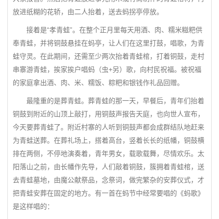
放进纸糊的花轿，由二人抬着，送去蚂拐亭停放。
接着是“孝青蛙”。在整个正月里每天用酒、肉、糯米糍粑供
奉青蛙，并将铜鼓悬挂在蚂亭，让人们在这里打鼓，唱歌，为青
蛙守灵。在此期间，还需至少两次抬着青蛙棺，打着铜鼓，走村
串寨游青蛙，挨家挨户唱蚂（虫+另）歌，向村民祝福。被祝福
的家庭拿出酒、肉、米、糯饭、粽粑和银钱作礼品回赠。
最隆重的是葬青蛙。葬青蛙的那一天，早餐后，青年们抬着
铜鼓到附近的山顶上敲打，用铜鼓声报告天庭，也向世人宣布，
今天要葬青蛙了。附近村寨的人听到铜鼓声都会成群结队地赶来
为青蛙送葬。在葬礼场上，搭着高台，竖着长长的纸幡，铜鼓横
排在两侧，不停地演奏着，青年男女，载歌载舞，尽情欢乐。太
阳落山之前，由长幡作先导，人们敲着铜鼓，簇拥着青蛙棺，送
去青蛙墓地，由魔公献祭品，念祭词，做完繁杂的安葬仪式，才
把青蛙安葬在固定的地方。有一首在蚂节中经常要唱的《蚂歌》
是这样唱的：