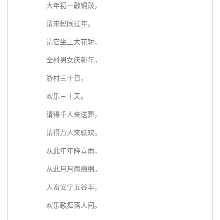
大年初一敲铜鼓，
请来蚂同过年。
请它坐上大花轿，
全村男女庆新年。
游村三十日，
欢乐三十天。
请得千人来送葬，
请得万人来联欢。
从此年年降喜雨，
从此月月雨绵绵。
人畜安宁五谷丰，
欢乐歌舞落人间。