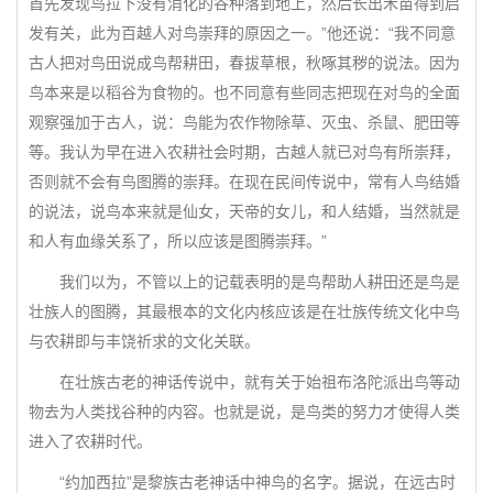
首先发现鸟拉下没有消化的谷种落到地上，然后长出禾苗得到启
发有关，此为百越人对鸟崇拜的原因之一。”他还说：“我不同意
古人把对鸟田说成鸟帮耕田，春拔草根，秋啄其秽的说法。因为
鸟本来是以稻谷为食物的。也不同意有些同志把现在对鸟的全面
观察强加于古人，说：鸟能为农作物除草、灭虫、杀鼠、肥田等
等。我认为早在进入农耕社会时期，古越人就已对鸟有所崇拜，
否则就不会有鸟图腾的崇拜。在现在民间传说中，常有人鸟结婚
的说法，说鸟本来就是仙女，天帝的女儿，和人结婚，当然就是
和人有血缘关系了，所以应该是图腾崇拜。”
我们以为，不管以上的记载表明的是鸟帮助人耕田还是鸟是
壮族人的图腾，其最根本的文化内核应该是在壮族传统文化中鸟
与农耕即与丰饶祈求的文化关联。
在壮族古老的神话传说中，就有关于始祖布洛陀派出鸟等动
物去为人类找谷种的内容。也就是说，是鸟类的努力才使得人类
进入了农耕时代。
“约加西拉”是黎族古老神话中神鸟的名字。据说，在远古时