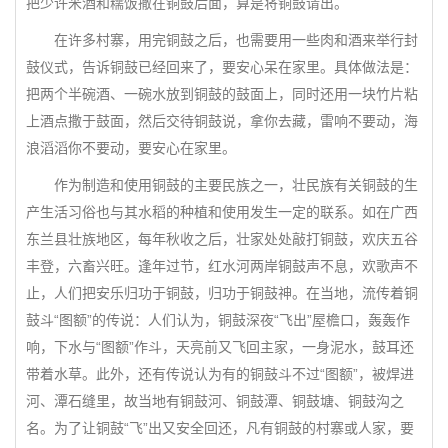
把少许米酒和糯饭撒在铜鼓后面，算是将铜鼓请出。
在许多村寨，用完铜鼓之后，也需要用一些肉和酒来举行封
鼓仪式，告诉铜鼓已经回来了，要安心呆在家里。具体做法是：
把两个半碗酒、一碗水放到铜鼓的鼓面上，同时还用一块竹片粘
上酒点撒于鼓面，然后交待铜鼓说，拿你去藏，雷响不要动，海
浪滔滔你不要动，要安心在家里。
作为制造和使用铜鼓的主要民族之一，壮民族有关铜鼓的生
产生活习俗也与其水稻的种植和使用发生一定的联系。如在广西
东兰县壮族地区，每年秋收之后，壮家处处敲打铜鼓，欢庆五谷
丰登，六畜兴旺。逢年过节，红水河两岸铜鼓声不息，欢歌声不
止，人们把安乐归功于铜鼓，归功于铜鼓神。在当地，流传着铜
鼓斗“图额”的传说：人们认为，铜鼓深夜“飞出”屋檐口，轰轰作
响，下水与“图额”作斗，天亮前又飞回主家，一身泥水，鼓耳还
带着水草。此外，还有传说认为有的铜鼓斗不过“图额”，被焊进
河、潭石缝里，故当地有铜鼓河、铜鼓潭、铜鼓塘、铜鼓沟之
名。为了让铜鼓“飞”出又安全回还，凡有铜鼓的村寨或人家，要