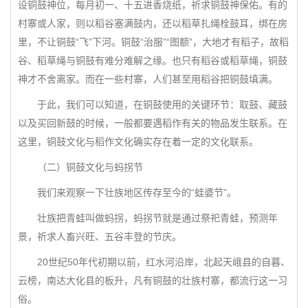
设铜鼓神位，每月初一、十五进香烧纸，祈求铜鼓神保佑。有的
村寨或人家，则以稻谷塞满鼓内，还以稻草扎绳栓鼓耳，绑在房
里，不让铜鼓“飞”下河。铜鼓“治服”“图额”，大地才有稻子，故稻
谷、稻草绳与铜鼓有难分难解之缘。也只有稻谷或稻草绳，铜鼓
神才不舍离家。而在一些村寨，人们甚至用稻谷把铜鼓填满。
于此，我们可以知道，在铜鼓使用的关键环节：取鼓、藏鼓
以及买回新鼓的时候，一般都要遇稻作有关的物品发生联系。在
这里，铜鼓文化与稻作文化确实存在着一定的文化联系。
（二）铜鼓文化与蚂拐节
我们来观察一下壮族地区传存至今的“蛙婆节”。
壮族把青蛙叫做蚂拐，蚂拐节就是通过祭祀青蛙，预测年
景，祈求人畜兴旺、五谷丰登的节庆。
20世纪50年代初期以前，红水河沿岸，北起天峨县的自暮、
云榜，南达大化县的板升，凡有铜鼓的壮族村寨，都流行这一习
俗。