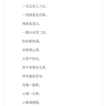
一包玉米三人扛。
一蔸秧苗发百株，
株株皆茁壮。
一穗长谷百二粒，
粒粒都饱满。
米粮满山坡，
大家不愁吃。
养不育猪也生崽，
养母猪就受孕。
母猪一群群，
公猪一大帮。
小猪满猪圈，