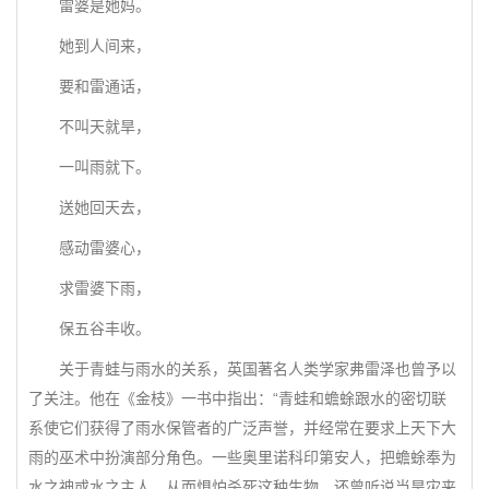
雷婆是她妈。
她到人间来，
要和雷通话，
不叫天就旱，
一叫雨就下。
送她回天去，
感动雷婆心，
求雷婆下雨，
保五谷丰收。
关于青蛙与雨水的关系，英国著名人类学家弗雷泽也曾予以
了关注。他在《金枝》一书中指出：“青蛙和蟾蜍跟水的密切联
系使它们获得了雨水保管者的广泛声誉，并经常在要求上天下大
雨的巫术中扮演部分角色。一些奥里诺科印第安人，把蟾蜍奉为
水之神或水之主人，从而惧怕杀死这种生物。还曾听说当旱灾来