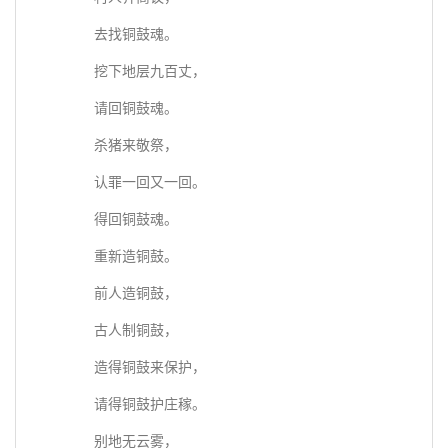
去找铜鼓魂。
挖下地层九百丈，
请回铜鼓魂。
杀猪来敬祭，
认罪一回又一回。
得回铜鼓魂。
重新造铜鼓。
前人造铜鼓，
古人制铜鼓，
造得铜鼓来保护，
请得铜鼓护庄稼。
别地无云雾，