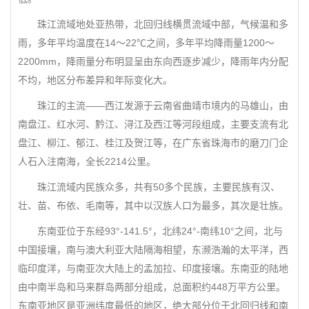
珠江流域地处亚热带，北回归线横贯流域中部，气候温和多
雨，多年平均温度在14～22℃之间，多年平均降雨量1200～
2200mm，降雨量分布明显呈由东向西逐步减少，降雨年内分配
不均，地区分布差异和年际变化大。
珠江的主流——西江发源于云南省曲靖市境内的马雄山，由
南盘江、红水河、黔江、浔江及西江等河段组成，主要支流有北
盘江、柳江、郁江、桂江及贺江等，在广东省珠海市的磨刀门企
人石入注南海，全长2214公里。
珠江流域内民族众多，共有50多个民族，主要民族有汉、
壮、苗、布依、毛南等，其中以汉族人口为最多，其次是壮族。
东南亚位于东经93°-141.5°，北纬24°-南纬10°之间，北与
中国接壤，南与澳大利亚大陆隔海相望，东濒浩瀚的太平洋，西
临印度洋，与南亚次大陆上的孟加拉、印度接壤。东南亚的陆地
由中南半岛和马来群岛两部分组成，总面积约448万平方公里。
东南亚地区是亚洲纬度最低的地区，绝大部分位于北回归线和南