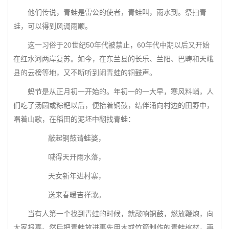
他们传说，青蛙是雷公的使者，青蛙叫，雨水到。祭扫青
蛙，可以得到风调雨顺。
这一习俗于20世纪50年代被禁止，60年代中期以后又开始
在红水河两岸复苏。如今，在东兰县的长乐、兰阳、巴畴和天峨
县的云榜等地，又不断听到闹青蛙的铜鼓声。
蚂节是从正月初一开始的。年初一的一大早，寒风料峭，人
们吃了汤圆或粽粑以后，便抬着铜鼓，结伴涌向村边的田野中，
唱着山歌，在稻田的泥坯中翻找青蛙：
敲起铜鼓请蛙婆，
喊得天开雨水落，
天女新年进村寨，
送来春暖吉祥歌。
当有人第一个找到青蛙的时候，就敲响铜鼓，燃放鞭炮，向
大家报喜。然后把青蛙放进事先用木或竹筒制作的青蛙棺材，再