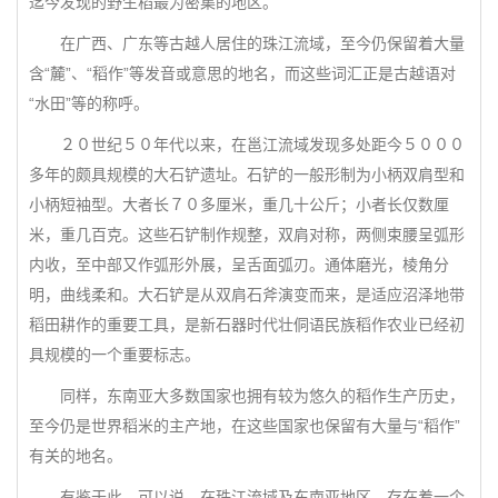
迄今发现的野生稻最为密集的地区。
在广西、广东等古越人居住的珠江流域，至今仍保留着大量
含“麓”、“稻作”等发音或意思的地名，而这些词汇正是古越语对
“水田”等的称呼。
２０世纪５０年代以来，在邕江流域发现多处距今５０００
多年的颇具规模的大石铲遗址。石铲的一般形制为小柄双肩型和
小柄短袖型。大者长７０多厘米，重几十公斤；小者长仅数厘
米，重几百克。这些石铲制作规整，双肩对称，两侧束腰呈弧形
内收，至中部又作弧形外展，呈舌面弧刃。通体磨光，棱角分
明，曲线柔和。大石铲是从双肩石斧演变而来，是适应沼泽地带
稻田耕作的重要工具，是新石器时代壮侗语民族稻作农业已经初
具规模的一个重要标志。
同样，东南亚大多数国家也拥有较为悠久的稻作生产历史，
至今仍是世界稻米的主产地，在这些国家也保留有大量与“稻作”
有关的地名。
有鉴于此，可以说，在珠江流域及东南亚地区，存在着一个