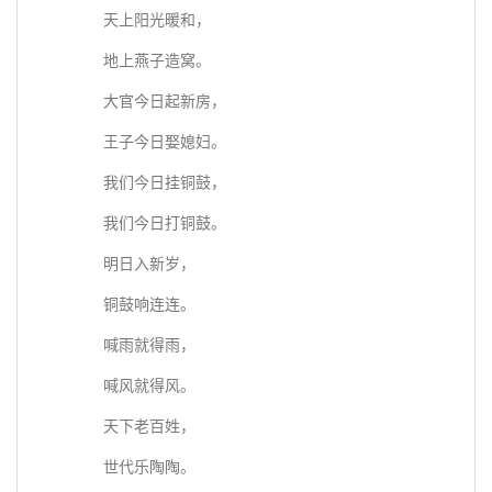
天上阳光暖和，
地上燕子造窝。
大官今日起新房，
王子今日娶媳妇。
我们今日挂铜鼓，
我们今日打铜鼓。
明日入新岁，
铜鼓响连连。
喊雨就得雨，
喊风就得风。
天下老百姓，
世代乐陶陶。