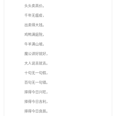
头头卖高价。
千年无瘟疫，
出卖得大钱。
鸡鸭满庭院，
牛羊满山坡。
魔公讲好就好，
大人说吉就吉。
十句无一句假，
百句无一句错。
择得今日兴旺，
择得今日吉利，
择得今日良辰。