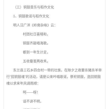
（三）铜鼓音乐与稻作文化
1、铜鼓歌谣与稻作文化
明人汪广洋《岭南杂咏》云：
村团社日喜晴和，
铜鼓齐敲唱海歌。
都到一年生计足，
五收蚕茧两收禾。
东兰县三石乡四合村一带的壮族，在除夕之夜要杀猪杀羊举
行“招铜鼓魂”的活动，请麽公来吟唱歌谣，祭祀铜鼓，造回铜鼓
魂以求来年风调雨顺：
呵——呀！
话不讲不明，