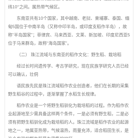
纬10°之间。属热带气候区。
东南亚共有10个国家，其中越南、老挝、柬埔寨、泰国、缅
甸5国位于中南半岛（又称中印半岛，或印度支稻作半岛），故
称“半岛国家”；菲律宾、马来西亚、文莱、新加坡、印度尼西亚5
位于马来群岛，故称“海岛国家”。
（二） 珠江流域与东南亚的稻作文化：野生稻、栽培稻
经过长时间遗传学、考古学研究，现在民族学研究人员已经
可以确认，壮侗
语民族先民是珠江流域稻作农业创造者，他们在长期的采集
野生稻谷的过程中，逐渐掌握了水稻生长规律。
稻作农业是一个将野生稻驯化为栽培稻的过程。作为稻作农
业起源地至少需具备这样两个条件，一是必须有野生稻，二是必
须有把野生稻驯化成为栽培稻的人。珠江流域是稻作农业的起源
地之一，地属亚热带，气候温热，雨量充沛，适合稻田生长，是