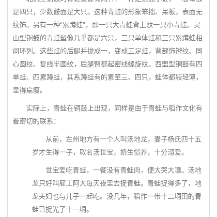
是四只，少数鼓面是大只。这种青蛙的形象笨拙、呆板，表面无
纹饰。另有一种“累蹲蛙”，即一只大青蛙背上驮一只小青蛙。灵
山型铜鼓的青蛙塑像几乎都是六只，三只单体蛙和三只累蹲蛙相
间环列。这些蛙的后腿并拢成一，变成三足蛙，背部饰辫纹、同
心圆纹、复线半圆纹，后腿臀都起密线螺旋纹。西盟型铜鼓有四
单蛙、四累蹲蛙，其系蹲蛙有的累至三、四只，蛙体都较轻薄，
显得扁瘦。
实际上，青蛙在铜鼓上出现，同样是由于青蛙与稻作文化有
着密切的联系：
从前，左州地方有一个人叫汤地龙，妻子杨氏四十五
岁才生得一子，取名汤世宝，娇生惯养，十分溺爱。
世宝爱吃青蛙，一餐没有青蛙肉，便大哭大嚷。汤地
龙只好叫雇工阿大每天夜里去捉青蛙。青蛙捉得多了，地
龙夫妇也与儿子一起吃。没几年，稻作一带十二垌田的青
蛙已捉光了十一垌。