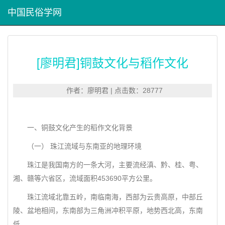
中国民俗学网
[廖明君]铜鼓文化与稻作文化
作者：廖明君 | 点击数：28777
一、铜鼓文化产生的稻作文化背景
（一） 珠江流域与东南亚的地理环境
珠江是我国南方的一条大河，主要流经滇、黔、桂、粤、
湘、赣等六省区，流域面积453690平方公里。
珠江流域北靠五岭，南临南海，西部为云贵高原，中部丘
陵、盆地相间，东南部为三角洲冲积平原，地势西北高，东南
低。