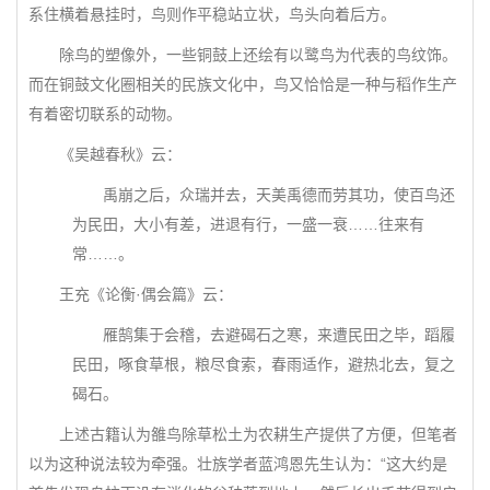
系住横着悬挂时，鸟则作平稳站立状，鸟头向着后方。
除鸟的塑像外，一些铜鼓上还绘有以鹭鸟为代表的鸟纹饰。
而在铜鼓文化圈相关的民族文化中，鸟又恰恰是一种与稻作生产
有着密切联系的动物。
《吴越春秋》云：
禹崩之后，众瑞并去，天美禹德而劳其功，使百鸟还
为民田，大小有差，进退有行，一盛一衰……往来有
常……。
王充《论衡·偶会篇》云：
雁鹄集于会稽，去避碣石之寒，来遭民田之毕，蹈履
民田，啄食草根，粮尽食索，春雨适作，避热北去，复之
碣石。
上述古籍认为雒鸟除草松土为农耕生产提供了方便，但笔者
以为这种说法较为牵强。壮族学者蓝鸿恩先生认为：“这大约是