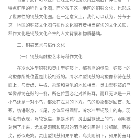
特点鲜明的稻作文化圈。而分布于这一地区的铜鼓文化，也形成
了世界性的铜鼓文化圈。在一定意义上，我们可以认为，分布于
这一地区的铜鼓文化圈与稻作文化圈有着相当密切的文化关联，
稻作文化是铜鼓文化产生的人文背景和物质基础。
二、铜鼓艺术与稻作文化
（一）铜鼓鸟雕塑艺术与稻作文化
在冷水冲型铜鼓和灵山型铜鼓上，都有鸟的塑像。铜鼓上的
鸟塑像所处位置是比较相近的。冷水冲型铜鼓的鸟塑像都铸在鼓
面上，与青蛙、牛橇、乘骑和巨龟的地位相当。灵山型铜鼓的鸟
塑像都铸在鼓的一侧，所在位置必定对着鼓耳，而且无论是一只
小鸟还是一对小鸟，都处在左耳的下方。鸟的形象都是回首，短
颈，纺锤形身，长尾，身体显得圆胖。冷水冲型铜鼓上的鸟，羽
毛没有表现，啄较宽扁，象是水鸭；灵山型铜鼓上的鸟，羽毛被
刻划了出来，尤其是翅膀和尾部的羽毛被刻画得十分细腻。啄较
尖，形似斑鸠。灵山型铜鼓如果平放，鸟头则朝下，如果将鼓耳