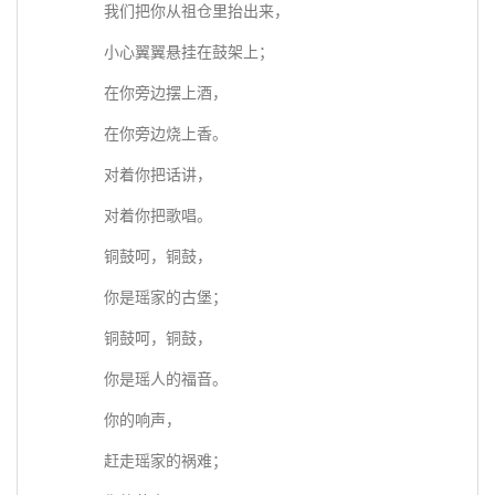
我们把你从祖仓里抬出来，
小心翼翼悬挂在鼓架上；
在你旁边摆上酒，
在你旁边烧上香。
对着你把话讲，
对着你把歌唱。
铜鼓呵，铜鼓，
你是瑶家的古堡；
铜鼓呵，铜鼓，
你是瑶人的福音。
你的响声，
赶走瑶家的祸难；