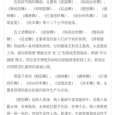
在蚂拐节跳的舞蹈，主要有《皮鼓舞》、《蚂拐出世舞》、
《敬蚂拐舞》、《拜铜鼓舞》、《征战舞》、《耙田舞》、《插
秧舞》、《薅秧舞》、《打渔捞虾舞》、《纺纱织布舞》、《谈
情说爱》、《庆丰舞》等十二个小节目组成。
在上述舞蹈中，《皮鼓舞》、《蚂拐出世舞》、《敬蚂拐
舞》、《征战舞》主要表现的是人们对于蚂的崇拜；《拜铜鼓
舞》则由两人各持棍和树枝，分别戴禹王和尧王面具，从皮鼓前
上场，面向铜鼓做“撩腿点步”走“之”形路线至铜鼓前，再做“平马
蹲跳”两次，然后双手捧棍及树枝向铜鼓俯身躬拜三次，表现出
对铜鼓顶礼膜拜的虔诚心情。
而接下来的《耙田舞》、《插秧舞》、《薅秧舞》、《打渔
捞虾舞》、《纺纱织布舞》、《谈情说爱》、《庆丰舞》等，主
要表现得则是壮民族的稻作生产与文化。
《耙田舞》由四人表演，两人着耕牛道具服扮牛，另两人各
戴水神、农神面具，水神肩扛耙子在前，农神于后，两人裤筒卷
得一高一低的，作驯牛动作上场。表演中，牛故意做调皮动作不