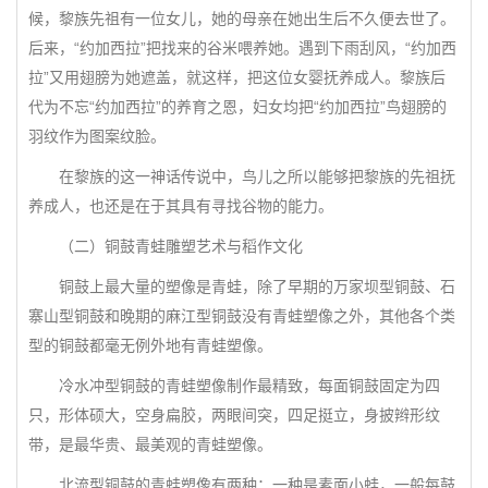
候，黎族先祖有一位女儿，她的母亲在她出生后不久便去世了。
后来，“约加西拉”把找来的谷米喂养她。遇到下雨刮风，“约加西
拉”又用翅膀为她遮盖，就这样，把这位女婴抚养成人。黎族后
代为不忘“约加西拉”的养育之恩，妇女均把“约加西拉”鸟翅膀的
羽纹作为图案纹脸。
在黎族的这一神话传说中，鸟儿之所以能够把黎族的先祖抚
养成人，也还是在于其具有寻找谷物的能力。
（二）铜鼓青蛙雕塑艺术与稻作文化
铜鼓上最大量的塑像是青蛙，除了早期的万家坝型铜鼓、石
寨山型铜鼓和晚期的麻江型铜鼓没有青蛙塑像之外，其他各个类
型的铜鼓都毫无例外地有青蛙塑像。
冷水冲型铜鼓的青蛙塑像制作最精致，每面铜鼓固定为四
只，形体硕大，空身扁胶，两眼间突，四足挺立，身披辫形纹
带，是最华贵、最美观的青蛙塑像。
北流型铜鼓的青蛙塑像有两种：一种是素面小蛙，一般每鼓