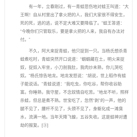
有一年，立春刚过，有一青蛙悲伤地对蛙王叫道：“大
王啊！自从村里出了拿火把的人，我们大家很不得安生，
死的死，逃的逃，说不定大难又要降临了。”蛙王答道：
“今晚你们只管取乐，要是拿火把的人来，我自有办法对
付。”
不久，阿大来捉青蛙，他只捉到一只。当杨氏想杀青
蛙煮吃时，青蛙突然开口说道：“蝈蝈藏在土，明火来捉
奴，捉奴入牢坐，小刀剖我肚，我肉炒未熟，你儿哭吃
奴。”杨氏惊告地龙。地龙发怒说：“胡说，世上稻作有蛙
子能说话。”青蛙说道：“我吃虫，你吃谷，帮你收谷助
富。你睡熟，我守屋，不念奴情自吃苦。”地龙不听，照样
杀蛙，但总是煮不熟。世宝吃了，忽然“剥”的一声，他的
腿不见了，腰杆不见了，头颈不见了，身躯化成一滩臭
水，流满一地。当年天降飞蝗，五谷失收。这是蛙神对遭
劫的报复。[③]