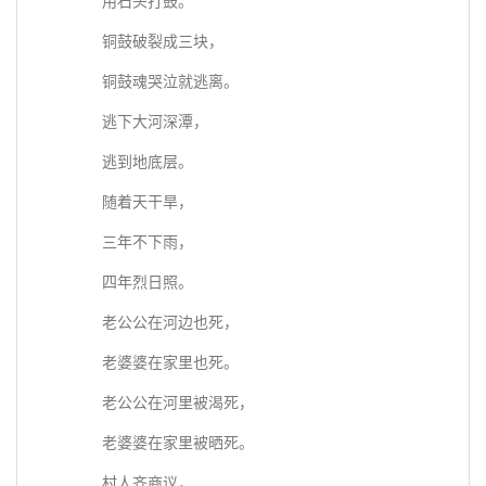
用石头打鼓。
铜鼓破裂成三块，
铜鼓魂哭泣就逃离。
逃下大河深潭，
逃到地底层。
随着天干旱，
三年不下雨，
四年烈日照。
老公公在河边也死，
老婆婆在家里也死。
老公公在河里被渴死，
老婆婆在家里被晒死。
村人齐商议，