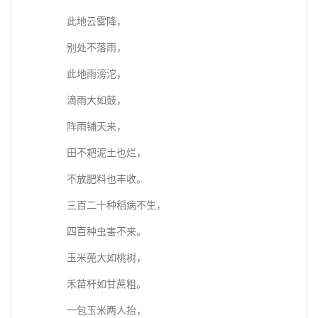
此地云雾降，
别处不落雨，
此地雨滂沱，
滴雨大如鼓，
阵雨铺天来，
田不耙泥土也烂，
不放肥料也丰收。
三百二十种稻病不生，
四百种虫害不来。
玉米蔸大如桃树，
禾苗杆如甘蔗粗。
一包玉米两人抬，