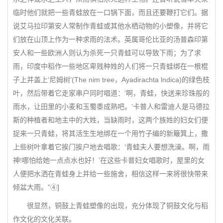
临时他们就把一些青蛙放在一口锅下面，而且还要鞭打它们。据
说艾马拉印第安人常制作青蛙或其他水栖动物的小塑像，并将它
们放在山顶上作为一种求雨的法术。英属哥伦比亚的汤普森印第
安人和一些欧洲人则认为杀死一只青蛙可以导致下雨；为了求
雨，印度中稻作一些地区卑贱种姓的人们将一只青蛙绑在一根棍
子上并盖上‘尼姆树’(The nim tree，Ayadirachta lndica)的绿色枝
叶，然后带着它走家串户同时唱道：‘啊，青蛙，快送来珍珠般的
雨水，让田里的小麦和玉蜀黍成熟吧。’卡普人和雷迪人是马德拉
斯的种植者和地主中的大姓，当缺雨时，这两个族姓的妇女们便
捉来一只青蛙，将其活生生地绑在一个用竹子编的新簸箕上，撒
上些树叶拿着它挨门挨户地去唱歌：‘青蛙夫人要想洗澡。啊，雨
神!哪怕给她一点点水也好！’在这些卡普妇女唱歌时，屋里的女
人便把水洒在青蛙身上并给一些施舍，相信这样一来将很快带来
倾盆大雨。”④]
很显然，铜鼓上青蛙塑像的出现，充分体现了铜鼓文化与稻
作文化的文化关联。