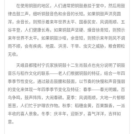
在使用铜鼓的地区，人们通常把铜鼓悬挂于堂中，然后用鼓
律击鼓三声，细听铜鼓音色和余音的长短。如果铜鼓声洪亮圆
浑，余音长，则预示着来年世界太平、国泰民安、风调雨顺、五
谷丰登，人们健康长寿。如果铜鼓声坚硬、燥音徐青短，则预示
来年世界不太平。如果铜鼓沙哑，余音短，则预示来年则风不调
雨不顺，会有疾病、地震、洪涝、干旱、虫灾之威胁，粮食颗粒
无收。
天峨县都隆村宁氏家族铜鼓十二生肖鼓点也充分说明了铜鼓
音乐与稻作文化的联系——老人们根据铜鼓的特征，结合一年四
季季节性变化，通过敲击鼓腰和鼓面，以节奏的快慢和声音强弱
的变化来体现一年四季季节变化及特征：春季——春光明媚，百
鸟争鸣，鼓声阵阵，大闹春耕。夏季：风调雨顺，大地一片郁郁
葱葱，人们忙于护理农作物。秋季：稻穗金黄，百果飘香，一派
丰收的喜人景象。冬季：庆丰年，迎新岁，喜气洋洋，吉祥如
意。