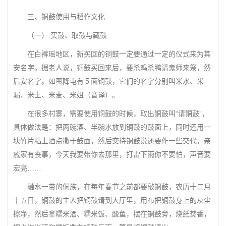
三、铜鼓使用与稻作文化
（一） 买鼓、取鼓与藏鼓
在白裤瑶地区，新买回的铜鼓一定要通过一定的仪式来为其
安名字。据老人说，铜鼓买回来后，要杀鸡杀鸭请鬼师来祭，然
后安名字。如蛮降屯有５面铜鼓，它们的名字分别叫米水、米
漏、米土、米麦、米姐（音译）。
在很多村寨，需要使用铜鼓的时候，取出铜鼓叫“请铜鼓”，
具体做法是：把两碗酒、半碗水放到铜鼓的鼓面上，同时还用一
块竹片粘上酒点撒于鼓面，然后交待铜鼓说还要作一些交代，亲
戚家有丧事，今天我要带你去那里，打雷下雨你不要怕，声音要
宏亮……
融水一带的侗族，在每年春节之前都要敲铜鼓，农历十二月
十五日，铜鼓的主人把铜鼓请到大厅里，用布把铜鼓身上的灰尘
擦净，然后拿糯米酒、糯米饭、酸鱼，摆在铜鼓旁，烧纸焚香，