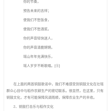
你的节奏，
预告未来的吉祥；
使我们不愁饭食，
使我们不愁酒浆。
你的声音轻快迷人，
你的声音清脆锵锵。
瑶山年年充满快乐，
瑶人岁岁不断歌唱。[⑤]
在上面的两首铜鼓歌谣中，我们不难感受到铜鼓文化在壮瑶
群众心目中与稻作农耕生产的密切联系。很显然，在这里，只有
铜鼓文化，才有可能保障风调雨顺，保障农业生产的丰收。
2、铜鼓打击乐与稻作文化