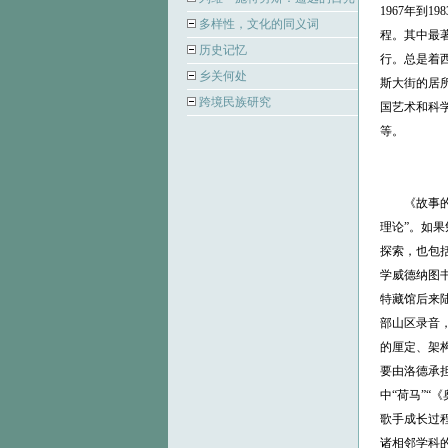
1967年到
多样性，文化的同义词
程。其中最著名
历史记忆
行。总是着
乡关何处
斯大街的居所
跨境民族研究
国艺术和科学院院士(
等。
《故事的歌手
理论”。如
探索，也包
学威德纳图书馆中
特藏馆后来
部山区录音
的厘定、架构
要由洛德承
中“荷马”“
歌手成长过
诸相邻学科的未