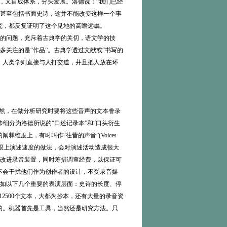
，又自成体系，分头发展。洛德说：“我们已经
甚至包括书面史诗，这并不能改变这样一个事
究，都反复证明了这个见地的高瞻远瞩。
的问题，充斥着古典学的关切，语文学的技
关注的是“作品”。古典学透过文献或“书写的
，人类学则直接与人打交道，并且把人放在环
。当然，在做分析研究时要将这些音声的文本誊录
一步细分为洛德所说的“口述记录本”和“口头衍生
的阐释维度上，有时叫作“往昔的声音”(Voices
录速度跟上演述速度的做法，会对演述活动造成很大
改进录音装置，同时筹措调查经费，以保证可
不会干扰他们作为创作者的设计，不受录音媒
如以下几个重要的表演层面：史诗的长度、停
了12500个文本，大都为抄本，还有大量的录音资
象的。机器首先是工具，当然还是研究方法。只