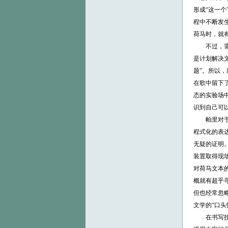
形成“这一
程中不断发
荷马时，就
不过，需要
是计划解决
题”。所以
在歌中留下
态的实验场
识到自己可以
帕里对于荷
程式化的表
无疑的证明
装置取得现场演述
对荷马文本
概就有超乎
但也经常忽
文学的“口头
在书写技术