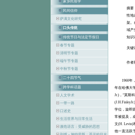
家乡民俗学
摘要
民间信仰
性地
萨满文化研究
架。
口头传统
域产
传统节日与法定节假日
知识
春节专题
关键
清明节专题
端午节专题
作者
中秋节专题
二十四节气
1960年，哈佛
跨学科话题
年在哈佛大学
Jr.)，“
人文学术
(J.H.Fi
一带一路
学位，旋即跟
口述史
常被提及，
生活世界与日常生活
文(H. Le
濒危语言：受威胁的思想
他一直活跃
列维－施特劳斯：遥远的目光