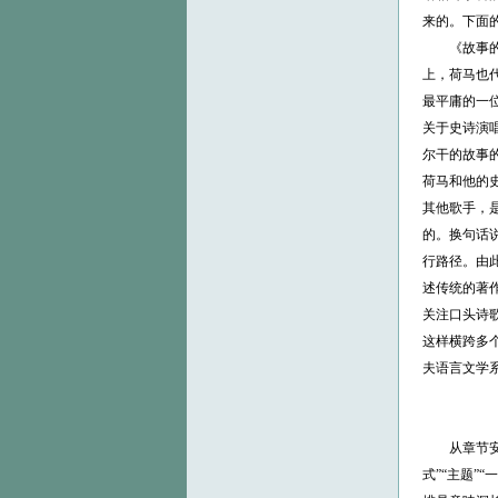
来的。下面的
《故事的歌
上，荷马也
最平庸的一
关于史诗演唱
尔干的故事
荷马和他的
其他歌手，
的。换句话
行路径。由
述传统的著
关注口头诗
这样横跨多
夫语言文学系
从章节安排上
式”“主题”