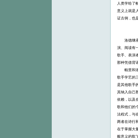
人类学给了帕
意义上就是
证古例，也
洛德继承了
演、阅读有
歌手、表演
那种凭借背
帕里和洛德
歌手学艺的
是其他歌手
其纳入自己
依赖，以及
歌和他们的
法程式，与
两者在诗行
在于掌握大量
般意义的歌”