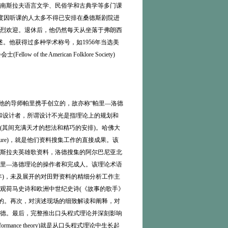
设了南斯拉夫语言文学、民俗学和古典学等多门课
题。该讲座一度因听课的人太多不得已安排在桑德斯剧院进
烈欢迎。退休后，他仍然每天从坐落于弗朗西
。他获得过多种学术称号，如1956年当选美
low of the American Folklore Society)
洛德和他的导师帕里携手创立的，故亦称“帕里—洛德
和设计者，所谓设计不光是指理论上的规划和
(其间充满天才的想法和精巧的安排)。哈佛大
Literature)，就是他们资料搜集工作的直接成果。该
斯拉夫英雄歌资料，洛德搜集的阿尔巴尼亚北
帕里—洛德理论的操作者和完成人。该理论术语
年)，未及展开的对田野资料的精细分析工作主
观荷马史诗和欧洲中世纪史诗(《故事的歌手》
完成的。再次，对演述现场的细致解读和阐释，对
德。最后，完整推出口头程式理论并深刻影响
rmance theory)就是从口头程式理论中生长起