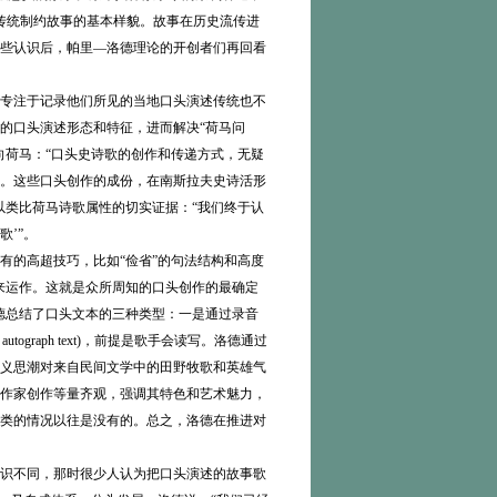
，传统制约故事的基本样貌。故事在历史流传进
些认识后，帕里—洛德理论的开创者们再回看
专注于记录他们所见的当地口头演述传统也不
的口头演述形态和特征，进而解决“荷马问
向荷马：“口头史诗歌的创作和传递方式，无疑
。这些口头创作的成份，在南斯拉夫史诗活形
以类比荷马诗歌属性的切实证据：“我们终于认
’”。
的高超技巧，比如“俭省”的句法结构和高度
来运作。这就是众所周知的口头创作的最确定
德总结了口头文本的三种类型：一是通过录音
autograph text)，前提是歌手会读写。洛德通过
义思潮对来自民间文学中的田野牧歌和英雄气
作家创作等量齐观，强调其特色和艺术魅力，
类的情况以往是没有的。总之，洛德在推进对
识不同，那时很少人认为把口头演述的故事歌