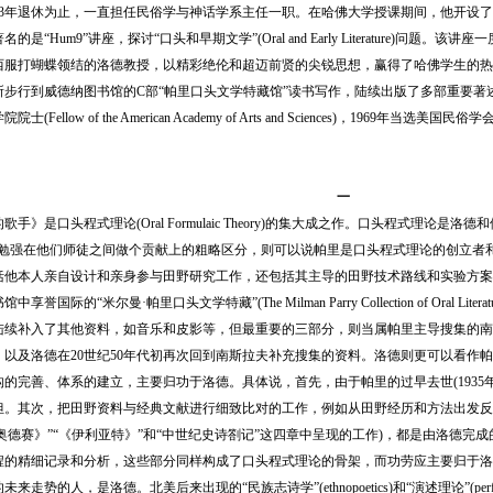
1983年退休为止，一直担任民俗学与神话学系主任一职。在哈佛大学授课期间，他开
的是“Hum9”讲座，探讨“口头和早期文学”(Oral and Early Literature)问
西服打蝴蝶领结的洛德教授，以精彩绝伦和超迈前贤的尖锐思想，赢得了哈佛学生的热
步行到威德纳图书馆的C部“帕里口头文学特藏馆”读书写作，陆续出版了多部重要著述
Fellow of the American Academy of Arts and Sciences)，1969年当选美国民俗学会会士(Fel
一
》是口头程式理论(Oral Formulaic Theory)的集大成之作。口头程式理论是
果勉强在他们师徒之间做个贡献上的粗略区分，则可以说帕里是口头程式理论的创立者
括他本人亲自设计和亲身参与田野研究工作，还包括其主导的田野技术路线和实验方案
享誉国际的“米尔曼·帕里口头文学特藏”(The Milman Parry Collection of Oral 
陆续补入了其他资料，如音乐和皮影等，但最重要的三部分，则当属帕里主导搜集的南
，以及洛德在20世纪50年代初再次回到南斯拉夫补充搜集的资料。洛德则更可以看作
的完善、体系的建立，主要归功于洛德。具体说，首先，由于帕里的过早去世(1935
担。其次，把田野资料与经典文献进行细致比对的工作，例如从田野经历和方法出发反
《奥德赛》”“《伊利亚特》”和“中世纪史诗劄记”这四章中呈现的工作)，都是由洛德
程的精细记录和分析，这些部分同样构成了口头程式理论的骨架，而功劳应主要归于洛
来走势的人，是洛德。北美后来出现的“民族志诗学”(ethnopoetics)和“演述理论”(perfo