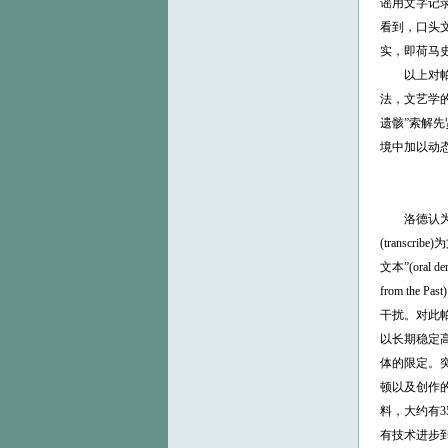
谣用文字记
看到，口头
实，即荷马
以上对帕里
法，文艺学
遗骸”索解
境中加以动
洛德认为，在
(trans
文本”(ora
from t
干扰。对此
以长期稳定
体的限定。
顿以及创作的
料，大约有3
有技术进步