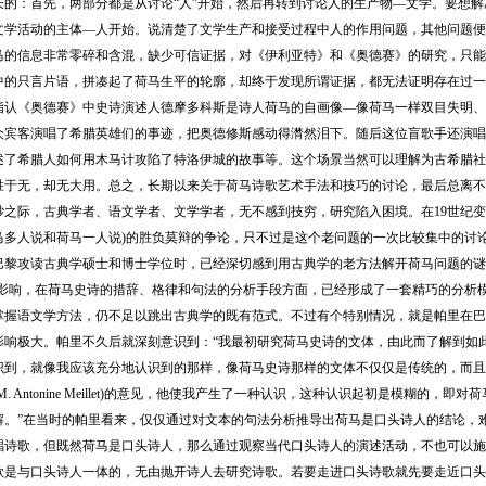
长的：首先，两部分都是从讨论“人”开始，然后再转到讨论人的生产物—文学。要想
文学活动的主体—人开始。说清楚了文学生产和接受过程中人的作用问题，其他问题便
马的信息非常零碎和含混，缺少可信证据，对《伊利亚特》和《奥德赛》的研究，只能
中的只言片语，拼凑起了荷马生平的轮廓，却终于发现所谓证据，都无法证明存在过一
指认《奥德赛》中史诗演述人德摩多科斯是诗人荷马的自画像—像荷马一样双目失明、
众宾客演唱了希腊英雄们的事迹，把奥德修斯感动得潸然泪下。随后这位盲歌手还演唱
述了希腊人如何用木马计攻陷了特洛伊城的故事等。这个场景当然可以理解为古希腊社
胜于无，却无大用。总之，长期以来关于荷马诗歌艺术手法和技巧的讨论，最后总离不
之际，古典学者、语文学者、文学学者，无不感到技穷，研究陷入困境。在19世纪变得
马多人说和荷马一人说)的胜负莫辩的争论，只不过是这个老问题的一次比较集中的讨
攻读古典学硕士和博士学位时，已经深切感到用古典学的老方法解开荷马问题的谜团
的影响，在荷马史诗的措辞、格律和句法的分析手段方面，已经形成了一套精巧的分析
掌握语文学方法，仍不足以跳出古典学的既有范式。不过有个特别情况，就是帕里在巴
影响极大。帕里不久后就深刻意识到：“我最初研究荷马史诗的文体，由此而了解到如
识到，就像我应该充分地认识到的那样，像荷马史诗那样的文体不仅仅是传统的，而且
M. Antonine Meillet)的意见，他使我产生了一种认识，这种认识起初是模糊的
解。”在当时的帕里看来，仅仅通过对文本的句法分析推导出荷马是口头诗人的结论，
唱诗歌，但既然荷马是口头诗人，那么通过观察当代口头诗人的演述活动，不也可以施
歌是与口头诗人一体的，无由抛开诗人去研究诗歌。若要走进口头诗歌就先要走近口头