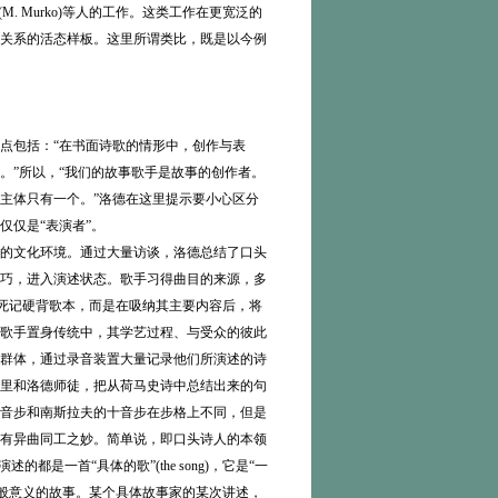
M. Murko)等人的工作。这类工作在更宽泛的
关系的活态样板。这里所谓类比，既是以今例
包括：“在书面诗歌的情形中，创作与表
。”所以，“我们的故事歌手是故事的创作者。
主体只有一个。”洛德在这里提示要小心区分
仅是“表演者”。
的文化环境。通过大量访谈，洛德总结了口头
巧，进入演述状态。歌手习得曲目的来源，多
是死记硬背歌本，而是在吸纳其主要内容后，将
歌手置身传统中，其学艺过程、与受众的彼此
群体，通过录音装置大量记录他们所演述的诗
里和洛德师徒，把从荷马史诗中总结出来的句
音步和南斯拉夫的十音步在步格上不同，但是
有异曲同工之妙。简单说，即口头诗人的本领
一首“具体的歌”(the song)，它是“一
是一般意义的故事。某个具体故事家的某次讲述，