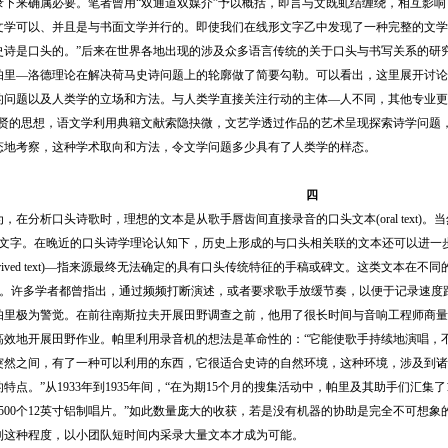
录下来确属必要。笔者曾用“双通道双媒介”予以概括，即言与文既虬结缠绕，相互影响
文学可以、并且是与书面文学并行的。即使我们在线形文字乙中发现了一种完整的文学
史诗是口头的。”后来在世界各地出现的涉及众多语言传统的关于口头与书写关系的研
—洛德理论在解决荷马史诗问题上的轮廓做了简要勾勒。可以看出，这里展开讨论
的问题以及人类学的立场和方法。与人类学直接关注行动的主体—人不同，其他专业更多
先贤的思想，语文学利用典籍文献索隐抉微，文艺学透过作品的艺术呈现探索诗学问题
态地考察，这种学术取向和方法，令文学问题多少具有了人类学的样态。
四
分析口头诗歌时，理想的文本是从歌手唇齿间直接录音的口头文本(oral text)
cribe)为文字。在晚近的口头诗学理论认知下，历史上形成的与口头相关联的文本还可以进
l derived text)—指来源最终无法确定的具有口头传统特征的手稿或碑文。这类文本在不同
he Past)。许多学者都曾指出，通过频频打断演述，或者要求歌手放缓节奏，以便于记
帕里极为警觉。在前往南斯拉夫开展田野调查之前，他用了很长时间与音响工程师商量
高效地开展田野作业。帕里利用录音机的想法是革命性的：“它能使歌手持续地演唱，
突然之间，有了一种可以利用的东西，它很适合史诗的自然环境，这种环境，涉及到诸
特点。”从1933年到1935年间，“在为期15个月的搜集活动中，帕里及其助手们汇集
500个12英寸铝制唱片。”如此数量庞大的收获，若是没有机器的协助是完全不可想
到这种程度，以小团队短时间内采录大量文本才成为可能。