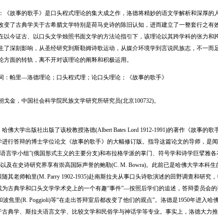
：《故事的歌手》是口头程式理论的集大成之作，洛德将精妙的语文学解析和深厚的
改变了古典学关于古希腊文学特别是荷马史诗的陈旧认知，进而建立了一整套行之有
在以今证古、以口头文学烛照书面文学的方法论指引下，该理论以其跨学科的张力和
生了深刻影响，从圣经研究到斯勒姆诗歌运动，从媒介环境学到言说民族志，不一而足
论方面的转轨，离不开对该理论的阐释和积极运用。
词：帕里—洛德理论；口头程式理；论口头理论；《故事的歌手》
朝戈金，中国社会科学院民族文学研究所研究员(北京100732)。
大学出版社出版了该校教授洛德(Albert Bates Lord 1912-1991)的著作《故事的歌手》(Th
进行答辩的博士学位论文《故事的歌手》的大幅修订版。指导这篇论文的导师，是闻名遐迩的古
莫斯科语言学小组”(俄国形式主义的主要分支)和布拉格学派的掌门、符号学和诗学巨擘雅各布森(
nleyJr.)以及在史诗研究界享有崇高国际声誉的鲍勒(C. M. Bowra)。此前已是哈佛大
随其老师帕里(M. Parry 1902-1935)赴南斯拉夫从事口头诗歌演述的田野调查
成为古典学和口头文学学术史上的一个有趣“事件”—按照后学们的追述，答辩委员会
vin)和波焦里(R. Poggioli)等“在走出答辩室后都改变了他们的观点”。洛德是195
于古典学、斯拉夫语言文学、比较文学和民俗学与神话学等专业。事实上，洛德大力推