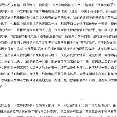
说法不仅有趣，而且到位：帕里是“口头文学领域的达尔文”，洛德的《故事的歌手》则
手》是一部怎样的著作呢？用洛德自己的话说：“这是一部关于荷马的书。荷马是我
代表了从洪荒难稽的古代直至今天所有的故事的歌手。我们的这部著作也是关于荷马以
位歌手，也和其中最具天才的代表荷马一样，都属于口头史诗演唱传统的一部分。现代
的经验中，最接近这位大师的人，是一位南斯拉夫比耶洛波列的歌手，他叫阿夫多·梅杰多维奇
的歌手。”这段话精要地概括了该书的主要内容：所谓关于荷马的书，是指这部著作所
史诗而生的疑问，也就是困扰了文学界和古典学界很多年的“荷马问题”。至于讨论的
是因为只有对这些“当代荷马”和他们的演述活动进行切近的观察和分析，才有助于拟构
说，运用以今证古的类比研究复原荷马时代口头史诗的演述情景，这是帕里、洛德师徒
此，我们可以说，《故事的歌手》是一部从古典学出发的著作，是一部跨越历史长河讨
作，同时是一部落脚在人类学方法上的著作。还可以换个角度说，这无疑是一部讨论文
歌演述的法则和规律，这还是一部地道的田野民族志作品—大量实例就来自他们收集的
个领域的人文学者才能驾轻就熟地完成。在他出版《故事的歌手》前后，他在哈佛大学
”。
二
看，《故事的歌手》分为两个部分，第一部分是“理论”，第二部分是“应用”。第一部
“一般意义的歌与具体的歌”“书写与口头传统”。第二部分有四章，前三章是关于荷马