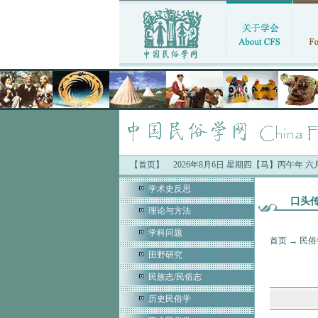
【首页】
2026年8月6日 星期四【马】丙午年 
学术史反思
口头
理论与方法
学科问题
首页
→
民俗
田野研究
民族志/民俗志
历史民俗学