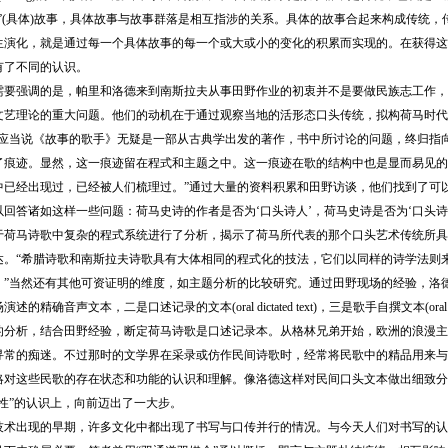
个”(具体)故事，具体故事与故事群落是相互指涉的关系。具体的故事合起来构成传统
生演化，就是通过每一个具体故事的每一个或大或小的变化的积累而实现的。在获得这
有了不同的认识。
强调的是，帕里和洛德来到南斯拉夫从事田野作业的初衷并不是要做民族志工作，
文艺理论的重大问题。他们的动机在于通过观察当地的活形态口头传统，拟构荷马时代
，应当说《故事的歌手》无疑是一部从古典学出发的著作，书中所讨论的问题，终归指
了痕迹。显然，这一痕迹留在程式和主题之中。这一痕迹在歌的结构中也是显而易见的
中已经出现过，已经被人们梳理过。”通过大量的资料积累和田野访谈，他们找到了可
回答诸如这样一些问题：荷马史诗的作者是否为‘口头诗人’，荷马史诗是否为‘口头诗歌
马诗歌中复杂的程式系统进行了分析，揭示了荷马所代表的那个口头艺术传统所具有
达。“希腊诗歌和南斯拉夫诗歌具有大体相同的程式化的技法，它们以同样的诗学法则
。”当然还有其他可资证明的维度，如主题分析的比较研究。通过田野现场的经验，洛
的精确音声文本，二是口述记录的文本(oral dictated text)，三是歌手自撰文本(oral 
的分析，结合田野经验，断定荷马诗歌是口述记录本。从格林兄弟开始，欧洲的浪漫主
寻常的痴迷。不过那时的文学界在采录或仿作民间诗歌时，经常将民歌中的精品用来与
略对这些民歌的存在状态和功能的认识和理解。像洛德这样对民间口头文本做出细致分
性”的认识上，向前迈出了一大步。
出现的早期，许多文化中都出现了书写与口传并行的情况。与今天人们对书写的认