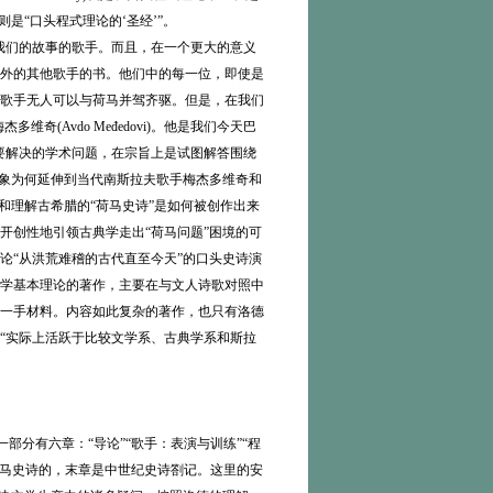
是“口头程式理论的‘圣经’”。
们的故事的歌手。而且，在一个更大的意义
外的其他歌手的书。他们中的每一位，即使是
歌手无人可以与荷马并驾齐驱。但是，在我们
(Avdo Međedovi)。他是我们今天巴
要解决的学术问题，在宗旨上是试图解答围绕
对象为何延伸到当代南斯拉夫歌手梅杰多维奇和
和理解古希腊的“荷马史诗”是如何被创作出来
开创性地引领古典学走出“荷马问题”困境的可
论“从洪荒难稽的古代直至今天”的口头史诗演
学基本理论的著作，主要在与文人诗歌对照中
一手材料。内容如此复杂的著作，也只有洛德
“实际上活跃于比较文学系、古典学系和斯拉
分有六章：“导论”“歌手：表演与训练”“程
和荷马史诗的，末章是中世纪史诗劄记。这里的安