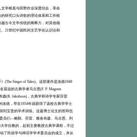
人文学根底与田野作业深度结合，革命
效的研究口头诗歌的理论体系和工作框
跨越古今文学传统的阐释力，对其他领
。21世纪中国民间文艺学在认识论和
e Singer of Tales)。这部著作是洛德1949
典学者马古恩(F. P. Magoun
R. Jakobson)，古典学和诗学专家芬雷
学本科生的洛德，早在1934年就获得了该校古典学学士
和研究，得到宝贵的学术训练。这篇博士论文的答辩也
的委员们—鲍勒、芬雷、雅各布森、马古恩、列
0年进入哈佛大学任教的，起初主要教授古典学课程，不过
动了民俗学与神话学学术委员会的成立，并从