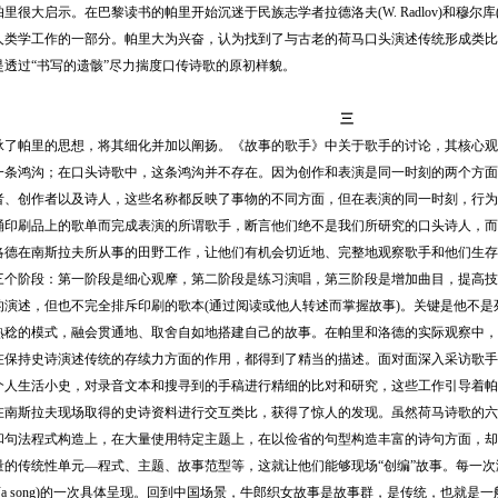
里很大启示。在巴黎读书的帕里开始沉迷于民族志学者拉德洛夫(W. Radlov)和穆尔库(
人类学工作的一部分。帕里大为兴奋，认为找到了与古老的荷马口头演述传统形成类比
是透过“书写的遗骸”尽力揣度口传诗歌的原初样貌。
三
帕里的思想，将其细化并加以阐扬。《故事的歌手》中关于歌手的讨论，其核心观点
一条鸿沟；在口头诗歌中，这条鸿沟并不存在。因为创作和表演是同一时刻的两个方面
者、创作者以及诗人，这些名称都反映了事物的不同方面，但在表演的同一时刻，行为
诵印刷品上的歌单而完成表演的所谓歌手，断言他们绝不是我们所研究的口头诗人，而仅
在南斯拉夫所从事的田野工作，让他们有机会切近地、完整地观察歌手和他们生存
三个阶段：第一阶段是细心观摩，第二阶段是练习演唱，第三阶段是增加曲目，提高技
的演述，但也不完全排斥印刷的歌本(通过阅读或他人转述而掌握故事)。关键是他不
熟稔的模式，融会贯通地、取舍自如地搭建自己的故事。在帕里和洛德的实际观察中，
在保持史诗演述传统的存续力方面的作用，都得到了精当的描述。面对面深入采访歌手
个人生活小史，对录音文本和搜寻到的手稿进行精细的比对和研究，这些工作引导着帕
在南斯拉夫现场取得的史诗资料进行交互类比，获得了惊人的发现。虽然荷马诗歌的六
和句法程式构造上，在大量使用特定主题上，在以俭省的句型构造丰富的诗句方面，却
的传统性单元—程式、主题、故事范型等，这就让他们能够现场“创编”故事。每一次演述的都是
(a song)的一次具体呈现。回到中国场景，牛郎织女故事是故事群，是传统，也就