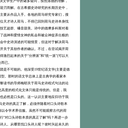
解决文学生产中的诸多疑问，按照洛德的理解，
迎刃而解。在古希腊史诗研究的长期历史中，
主要从作品入手。各地的荷马研究专家们，搜
位天才诗人荷马，不得已回到荷马史诗本身找
技艺超群、嗓音甜美。诗中的德摩多科斯对着
了战神和爱情女神的私会和被众神捉弄出糗的
会中史诗演述的可能情景，但这对于解决荷马
开关于其创作者的确认。不过，在尝试揭开荷
激烈起来的关于“分辨派”和“统一派”(可以大
论而已。
是不可能的。他深受19世纪语文学(主要是德
模型。那时的语文学总体上是古典学的看家本
黎读书的导师梅耶关于荷马史诗程式句法的论
此高度的程式化文体只能是传统的。但是，我
也必然是口头的。这一认识主要地应归功于我
，即对荷马史诗的真正了解，必须伴随着对口头诗歌本
难以令学术界信服。虽然不可能观察古代的荷
行“对口头诗歌本质的真正了解”吗？再进一步
诗人。从哪里找口头诗人呢？彼时兴起未久的