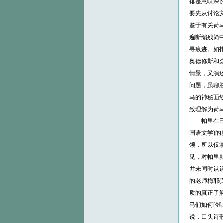
排是意味深
要先从讨论
鉴于有关荷
遍断编残简
寻痕迹。如
奥德修斯和
情景，又演
问题，虽聊
马的神秘面纱
致理解为荷
帕里在巴黎
国语文学)
领，所以仅
见，对帕里
并未同时认
的老师梅耶(
质的真正了
马们如何吟
说，口头诗