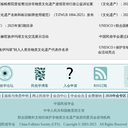
运输检察院督促整治涉非物质文化遗产虚假宣传行政公益诉讼案
·
《文化遗产》：20
遗产名称和标识标牌使用规范》（T/ZWLB 1004-2025）发布
·
《文化遗产》：20
》：2025年第5期目录
·
UNESCO ‖ 联
行赫哲族伊玛堪文化交流展示活动
·
中国民俗学会通过
·
UNESCO ‖ 
族伊玛堪”转入人类非物质文化遗产代表作名录
会活动亮点
俗学论坛
民俗学博客
入会申请
RSS订阅
接
┃
版权与免责申明
┃
网上民俗学
┃
会员中心
┃
学会会员
┃
会费缴纳
┃
2026年会专区
中国民俗学会
中华人民共和国教育部主管
联合国教科文组织保护非物质文化遗产政府间委员会咨询机构
国民俗学会
China Folklore Society (CFS)
Copyright © 2003-2025 All Rights Rese