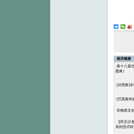
相关链接
·
第十八届
图典》
·
[邱景辉]
·
[巴莫曲布
·
非物质文
·
【民文沙龙
具到范式转