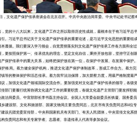
19日，文化遗产保护传承座谈会在北京召开。中共中央政治局常委、中央书记处书记蔡奇
党的十八大以来，文化遗产工作之所以取得历史性成就，最根本在于有习近平总书
指引。习近平总书记关于文化遗产保护传承的重要论述，是习近平文化思想的重要组
根本遵循。我们要深入学习领会，自觉贯彻落实到文化遗产保护传承工作各方面和全过
要按照保护第一、传承优先的理念，坚定文化自信，秉持开放包容，坚持守正创新
遗产保护传承中的重大关系，始终把保护放在第一位，在保护中发展、在发展中保护
保护格局。着力健全保护机构，推进文化遗产保护体制改革，形成工作合力。着力完
村镇等的整体保护和活态传承。着力筑牢法治保障，加大督察力度，用最严格制度最
倡议，加强文化遗产领域国际交流合作。要加强党对文化遗产保护传承的领导，各级
宣传部门要履行统筹协调文化遗产工作的重要职责，各级文化遗产主管部门要发挥职能
治局委员、中宣部部长李书磊主持会议。全国人大常委会副委员长铁凝、国务委员
建设部、文化和旅游部、国家文物局主要负责同志，北京市有关负责同志和4位专
产建设兵团党委宣传部，中央和国家机关有关部门、有关人民团体，中央宣传文化系
机构负责同志和有关专家学者、志愿者、非遗传承人代表等参加会议。