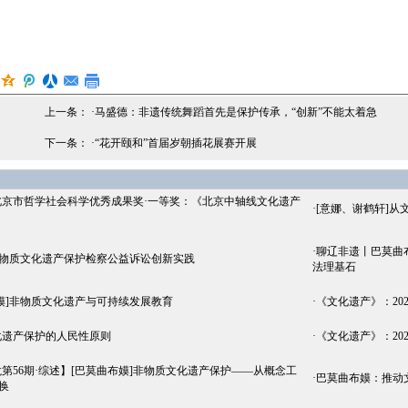
上一条： ·
马盛德：非遗传统舞蹈首先是保护传承，“创新”不能太着急
下一条： ·
“花开颐和”首届岁朝插花展赛开展
北京市哲学社会科学优秀成果奖·一等奖：《北京中轴线文化遗产
·
[意娜、谢鹤轩]从
·
聊辽非遗丨巴莫曲
非物质文化遗产保护检察公益诉讼创新实践
法理基石
嫫]非物质文化遗产与可持续发展教育
·
《文化遗产》：20
化遗产保护的人民性原则
·
《文化遗产》：20
第56期·综述】[巴莫曲布嫫]非物质文化遗产保护——从概念工
·
巴莫曲布嫫：推动
换