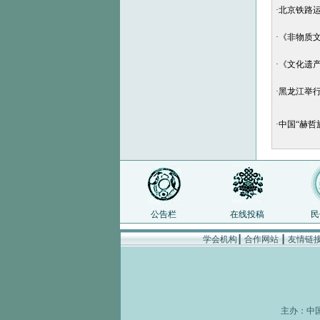
·
北京铁路
·
《非物质文化
·
《文化遗产
·
黑龙江举
·
中国“赫哲
公告栏
在线投稿
民
学会机构
┃
合作网站
┃
友情链
主办：
中