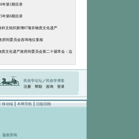
26年第1期目录
25年第6期目录
合国教科文组织新增67项非物质文化遗产
政府间委员会咨询地位复核
保护非物质文化遗产政府间委员会第二十届常会：边
民俗学论坛
／
民俗学博客
注册
帮助
咨询
登录
┃
移动端
┃
本网导航
┃
旧版回顾
rved 版权所有