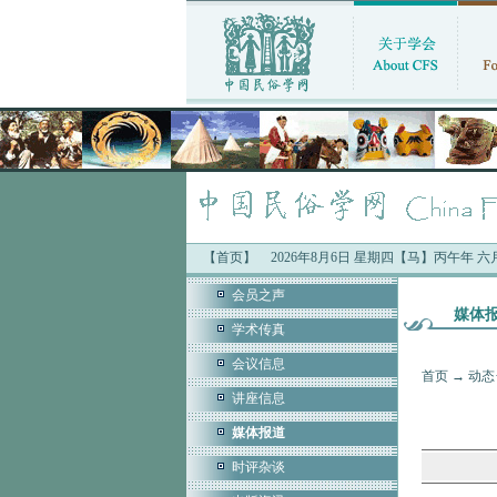
【首页】
2026年8月6日 星期四【马】丙午年 
会员之声
媒体
学术传真
会议信息
首页
→
动态
讲座信息
媒体报道
时评杂谈