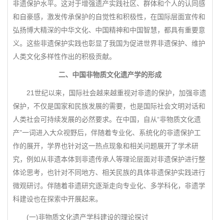
非遗保护水平。这对于增强遗产实践社区、群体和个人的认同感
和自豪感，激发传承保护的自觉性和积极性，在国际层面宣传和
弘扬博大精深的中华文化、中国精神和中国智慧，都具有重要意
义。这些非遗保护实践也彰显了我国为促进世界非遗保护、维护
人类文化多样性作出的积极贡献。
二、中国非物质文化遗产学的形成
21世纪以来，国际社会越来越重视对非遗的保护，加强非遗
保护，不仅是国家和民族发展的需要，也是国际社会文明对话和
人类社会可持续发展的必然要求。在中国，自从“非物质文化遗
产”一词进入大众视野后，伴随着专业化、系统化的非遗保护工
作的展开，学界也针对这一热点现象和相关问题展开了学术研
究，例如从非遗本体到非遗传承人等理论层面对非遗保护进行整
体论思考，也针对不同地方、相关民族的具体非遗保护实践进行
微观研讨。伴随着非遗研究逐渐走向专业化、多学科化，非遗学
科建设也在探索中开展起来。
(一)非物质文化遗产学科建设的理论探讨