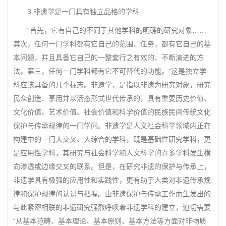
3.非遗学是一门具有独立品格的学科
“首先，它有自己的不同于其他学科的明确的研究对象……
其次，任何一门学科都有它自己的范围、任务，都有它自己的基
本问题，并且具备它自己的一整套行之有效的、不断演进的方
法。第三，任何一门学科都有它不可替代的功能。”这是独立学
科应该具备的几个标志。非遗学，是指以非遗为研究对象，研究
民众创造、享用并以活态形式世代传承的，具有重要历史价值、
文化价值、艺术价值、社会价值和科学价值的民族民间传统文化
保护与传承规律的一门学问。非遗学是人文社会科学领域内正在
构建中的一门大交叉、大综合的学科，既是基础性研究学科，更
是应用性学科，其研究与社会科学和人文科学的许多学科发生横
向渗透或边缘交叉的联系。但是，在研究非遗的保护与传承上，
非遗学具有极强的应用性和实践性，更有助于人类对非遗传承规
律和保护规律的认识与把握。由非遗保护与传承工作而生发出的
与此紧密相联的非遗研究强烈呼唤着非遗学科的建立，迫切需要
“从基本范畴、基本理论、基本原则、基本方法等方面对非物质