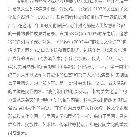
考察联合国教科文组织对非遗的认识历程来看，它并不是一
开始就关注到非遗这个保护对象的。《公约》(1972)关注到了文
化和自然遗产。1992年，联合国教科文组织推出了“世界记忆遗
产”，在这几十年间的文化保护行动针对的都是人类智慧和经验
的一种物质性成果或记录。直到《公约》(2003)颁布之后，这才
将非遗列为了保护对象。《公约》(2003)中“非物质文化遗产”包
括以下方面：“(1)口头传统和表现形式，包括作为非物质文化遗
产媒介的语言；(2)表演艺术；(3)社会实践、仪式、节庆活动；
(4)有关自然界和宇宙的知识和实践；(5)传统手工艺。”第一类“传
统口头文学以及作为其载体的语言”和第二大类“表演艺术”实则涵
盖了民间文艺的全部内容。第三类“社会实践、仪式、节庆活动”
的主体是民俗内容。“我们很自然地会发现，‘非物质文化遗产’的
范围就是英文的Folklore所包含的内容，也就是我们所熟知的‘民
俗’或‘民间文化’的内容。”非遗作为反映广大群众的一种文化表现
形式和文化空间，与民间文学和民俗学一样，来自于民间，具有
群众性、民族性、艺术性、传承性等特点，都是民间文化的重要
组成部分。