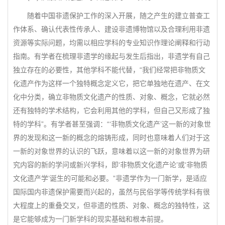
随着中国非遗保护工作的深入开展，随之产生的建立普查工
作体系、确认代表性传承人、建设非遗博物馆以及合理利用非遗
资源等实际问题，均需以相应学科的专业知识作理论阐释和行动
指南。有学者在梳理非遗学的缘起与发生后指出，非遗学有自己
独立存在的必要性，其他学科不能代替，“我们经常把非物质文
化遗产作为这样一个独特概念定义它，把它单独地在遗产、在文
化中分类，确立非物质文化遗产的性质、对象、概念，它就必然
还有独特的学术结构，它会利用其他的学科，但自己又形成了独
特的学科”。有学者甚至强调：“‘非物质文化遗产’这一新的对象世
界的发现和这一新的概念的熔铸形成，同时也意味着人们对于这
一新的对象世界的认识的飞跃，意味着以这一新的对象世界为研
究内容的新的学问或新兴学科，即‘非物质文化遗产论’或‘非物质
文化遗产学’诞生的可能和必要。”非遗学作为一门新学，是适应
国际国内非遗保护需要而兴起的，虽然与民俗学等传统学科有很
大程度上的重叠交叉，但非遗的性质、对象、概念的独特性，这
是它能够成为一门新学科的现实基础和根本前提。