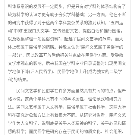
科体系意识的发展不一定同步，但是只有对学科的体系结构有了
较为科学的认识才更有助于夯实学科基础；另一方面，他在不断
的研究中获得了对于这两个学科复杂关系的独到认知，“五四运
动”中的“重视口头文学、宣传通俗文艺、提倡白话和推行国语，
以及收集整理一般民俗资料”，超越了民间文艺学的范畴，而大
体上都属于民俗学的范畴。钟敬文认为“民间文艺属于民俗学的
一部分”，因此改革开放后他把关注点放在民俗学方面。受钟敬
文学术观点的影响，后来我国在学科专业目录调整时出现民间文
学地位下降(归入民俗学)、民俗学地位上升(成为独立的二级学
科)的结果。
民间文艺学和民俗学在许多方面虽然具有共同的特点，但严
格地说，这两个学科具有不同的学术属性、理论范式和研究方
法。民间文艺学属于人文科学，民俗学属于社会科学，这两大学
科在研究对象和方法上有着很大不同。从研究对象看，民间文艺
学作为人文科学，说到底是关乎人类精神的科学，关乎心灵和情
感的科学；而民俗学是研究存在于民间的物质文化、社会组织、