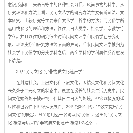
意识形态和口头语言等中的各种社会习惯、风尚事物的科学。从
研究理论和方法上看，民间文艺学的研究方法主要有辩证法、文
本研究、比较研究等主要来自文艺学、哲学的方法；而民俗学所
运用或参考的理论和方法，往往来自人类学、社会学、宗教学等
学科。并且以往的研究很少讨论民间文艺学和民俗学在研究对
象、理论支撑和研究方法等层面的异同，后来民间文艺学被归为
社会学下民俗学的分支学科之后，两个学科的学科属性反而愈发
不清楚。
2.从“民间文化”到“非物质文化遗产学”
在封建社会，上层文化和下层文化，即精英文化和民间文化
长久处于二元对立的状态中。虽然在漫长的社会生活历史中，民
间文化始终处于被轻视、任其自生自灭的处境，但它以极强的适
应性和包容性不断绵延发展着。20世纪30年代，钟敬文提出“民
间文化”的概念，甚至想用这一名词取代“民俗”，这里的“民间文
化”概念与后来的“非物质文化遗产”概念比较接近。