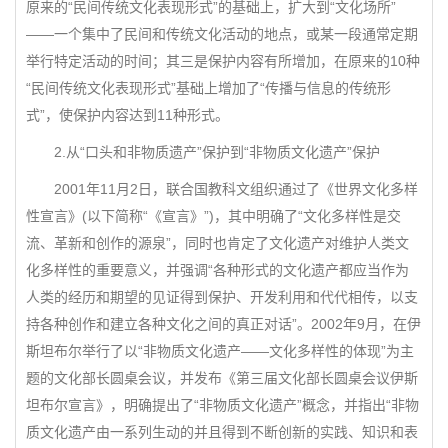
原来的“民间传统文化表现形式”的基础上，扩大到“文化场所”
——一个集中了民间和传统文化活动的地点，或某一段通常定期
举行特定活动的时间；其三是保护内容有所增加，在原来的10种
“民间传统文化表现形式”基础上增加了“传播与信息的传统形
式”，使保护内容达到11种形式。
2.从“口头和非物质遗产”保护到“非物质文化遗产”保护
2001年11月2日，联合国教科文组织通过了《世界文化多样
性宣言》(以下简称“《宣言》”)，其中明确了“文化多样性是交
流、革新和创作的源泉”，同时也肯定了文化遗产对维护人类文
化多样性的重要意义，并强调“各种形式的文化遗产都应当作为
人类的经历和期望的见证得到保护、开发利用和代代相传，以支
持各种创作和建立各种文化之间的真正对话”。2002年9月，在伊
斯坦布尔举行了以“非物质文化遗产——文化多样性的体现”为主
题的文化部长圆桌会议，并发布《第三届文化部长圆桌会议伊斯
坦布尔宣言》，明确提出了“非物质文化遗产”概念，并指出“非物
质文化遗产由一系列生动的并且得到不断创新的实践、知识和表