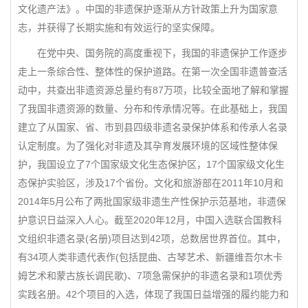
文化遗产法》。中国的非遗保护逐渐从方针政策上升为国家意
志，并获得了长期实施和有效运行的坚实保障。
在党中央、国务院的高度重视下，我国的非遗保护工作逐步
走上一条综合性、整体性的保护道路。在第一次全国非遗普查活
动中，共查出非遗资源总量约有87万项，比较全面地了解和掌握
了我国非遗资源的数量、分布和传承情况等。在此基础上，我国
建立了从国家、省、市到县四级非遗名录保护体系和传承人名录
认定制度。为了强化对非遗及其孕育发展环境的区域性整体保
护，我国设立了7个国家级文化生态保护区，17个国家级文化生
态保护实验区，涉及17个省份。文化和旅游部在2011年10月和
2014年5月公布了两批国家级非遗生产性保护示范基地，非遗保
护意识日益深入人心。截至2020年12月，中国入选联合国教科
文组织非遗名录(名册)项目达到42项，总数居世界首位。其中，
有34项人类非遗代表作(包括昆曲、古琴艺术、新疆维吾尔木卡
姆艺术和蒙古族长调民歌)、7项急需保护的非遗名录和1项优秀
实践名册。42个项目的入选，体现了我国日益增强的履约能力和