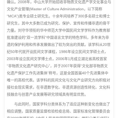
确认。2008年，中山大学开始招收非物质文化遗产学文化事业与
文化产业管理(Master of Culture Administration，以下简称
“MCA”)类专业硕士研究生。十余年间培养了300多名硕士和博士
研究生，其中大多数已成为研究、保护、宣传和传播非遗的骨干
力量。刘守华领衔的华中师范大学中国民间文学学科作为教育部
批准建设的“双一流学科”中国语言文学的特色学科，多年来为非
遗的保护利用和传承发展做出了较为突出的贡献。该学科从20世
纪50年代就开设民间文学课程，1986年设立民间文学硕士点，
2003年设立民间文学博士点，2006年1月成立湖北省高校首家
“非物质文化遗产研究中心”，并于2007年获得“文化部非物质文
化遗产保护工作先进集体”称号，这是全国首届40个先进集体中
唯一的高校代表。该学科的民间文化与文化产业研究方向积极对
接社会现实需求，在非遗数字化、非遗资源创造性转化、文化科
技融合与创意产业发展等研究领域具有明显优势。
与此同时，国家学科分类体系为了适应这种新变化也做出了
相应调整。国家质量监督检验检疫总局、国家标准化管理委员会