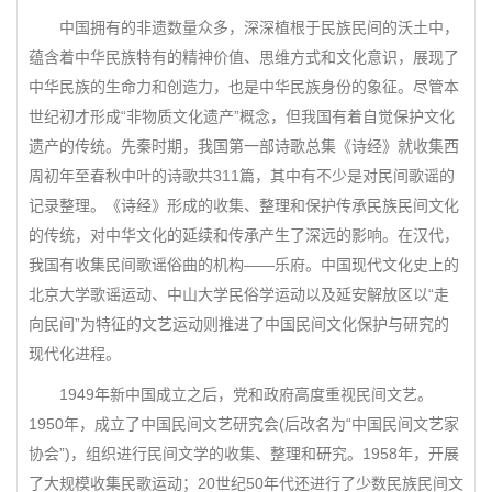
中国拥有的非遗数量众多，深深植根于民族民间的沃土中，
蕴含着中华民族特有的精神价值、思维方式和文化意识，展现了
中华民族的生命力和创造力，也是中华民族身份的象征。尽管本
世纪初才形成“非物质文化遗产”概念，但我国有着自觉保护文化
遗产的传统。先秦时期，我国第一部诗歌总集《诗经》就收集西
周初年至春秋中叶的诗歌共311篇，其中有不少是对民间歌谣的
记录整理。《诗经》形成的收集、整理和保护传承民族民间文化
的传统，对中华文化的延续和传承产生了深远的影响。在汉代，
我国有收集民间歌谣俗曲的机构——乐府。中国现代文化史上的
北京大学歌谣运动、中山大学民俗学运动以及延安解放区以“走
向民间”为特征的文艺运动则推进了中国民间文化保护与研究的
现代化进程。
1949年新中国成立之后，党和政府高度重视民间文艺。
1950年，成立了中国民间文艺研究会(后改名为“中国民间文艺家
协会”)，组织进行民间文学的收集、整理和研究。1958年，开展
了大规模收集民歌运动；20世纪50年代还进行了少数民族民间文