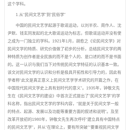
这个学科。
1.从“民间文艺学”到“民俗学”
中国的民间文艺学起源于歌谣运动，以刘半农、周作人、沈
尹默、钱玄同发起的北大歌谣运动为标志，但歌谣运动并没有使
之成为一门独立的学科。1921年1月，胡愈之《论民间文学》对
民间文学的特质、研究价值做了初步的分析，总结民间文学的两
种特质为创作者是全民族的而不是个人的、是口述的而不是书面
的。这一认识与我们当下对传统民间文学特征的认识基本一致。
该文对民间文学的认识和分析是极具开拓性和引导力的，因此有
学者称“此文是真正意义上民间文艺学学术研究的开篇之作，在
中国现代民间文学史上具有划时代的意义”。1935年，钟敬文先
生在《民间文艺学的建设》中首次正式提出了“民间文艺学”的学
科名称，指出民间文艺学的学科内容，“就是关于民间文学一般
的特点、起源、发展以及功能等重要方面的叙述和说明”。及至
改革开放初的1980年，钟敬文先生再次呼吁“建立具有中国特点
的民间文艺学”，并从“在理论上，要有所突破”“要重视民间文学