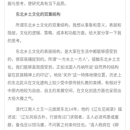
掘与思考，使研究具有当下品质。
东北乡土文化的双重结构
所谓东北乡土文化的双重结构，我想从事象和意义，表层和
隐层，文化的逻辑、策略、成本和功能方面，给大家分享一下我
的思考。
东北乡土文化的表层结构，是大家在生活中都能够感受到
的，很容易捕捉到的。所谓“一方水土一方人”，接触东北乡土文
化，我们能够直观感受到，正如法国人丹纳所说“自然界的结构
留在民族精神上的印记”。地处“关外”这一特殊地理位置，历史上
的东北民众在文化建构上较少受中原传统礼教的束缚，有相对于
中原内地较为自由、自主的发展空间，在文化创造方面也呈现出
大俗大雅之气。
清代江南人士王一元旅居东北14年，他的《辽左见闻录》描
述说：“辽左风俗古朴，行旅有过门求宿者，主人必进鸡黍或屠
豚，备刍豆以饲马骡，不问客之何来何往也。”清人杨宾在《柳