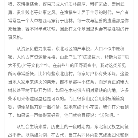
猎、农耕相结合，容易形成人们质朴憨厚、粗犷豪放、崇尚武
勇、贵壮贱老等处事之风。在渔猎生计居于主导的时代，生产者
常常是一个人单枪匹马穿行于山林，每一次与猛兽的遭遇都是你
死我活，容不得半点犹豫，因此在文化基因里也会有稳准狠的行
事风格。
从资源负载力来看，东北地区物产丰饶，人口不似中原稠
密，人均占有资源量充裕，由此产生了“栋梁巨木，斧斯为薪”“见
大不见小”等文化个性。在前些年的田野调查中，我对这类所见
所闻非常感慨，比如有些东北山村，每家每户都有柴禾垛，这些
当地人家用来烧火的柴禾，都不是那种小枝条，而是真正的粗大
树枝甚至树干破开为柴，如果在木材供应相对紧缺的内地，许多
柴禾用来修建房屋也是可以的。而且很多山民会用树枝编筐窝
篓，随便拿镰刀割一捆梢条，就地就编个小花筐，我们在旁看到
了，如果说一声编得真好看，他们就会直接说：“送你吧。”
从社会生境来看，历史上的一段时期内，东北各民族之间征
战不断。以满族为例，在古代，当其共同体内部完成集团化和组