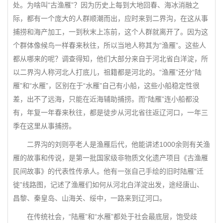
处。为啥叫“古渔雁”？因为历史上每到大地回春、海冰消融之
际，都有一个庞大的人群顺潮而出，应时来到二界沟，在这从事
捕捞和海产加工，一到秋末上冻前，这个人群就离开了。因为这
个群体像候鸟一样春来秋往，所以当地人称其为“渔雁”。这些人
都从哪来的呢？调查得知，他们大部分来自于河北省白洋淀，所
以二界沟人称河北人打底儿，祖籍都是河北的。“渔雁”还分“陆
雁”和“水雁”，区别在于“水雁”自己有小船，这些小船稳定性很
差，出不了远海，只能在近海辅助捕捞。而“陆雁”连小船都没
有，年复一年春来秋往，都是徒步从河北省往返辽河口，一年三
季在这里从事捕捞。
二界沟的刘则亭老人是渔雁后代，他能讲述1000余则有关渔
雁的故事和传说，是第一批国家级非物质文化遗产项目《古渔雁
民间故事》的代表性传承人。他有一张自己手绘的旧时陆雁“迁
徙”线路图，记述了渔雁们如何从河北白洋淀出发，途经唐山、
昌黎、秦皇岛、山海关、绥中，一路来到辽河口。
在传统社会，“陆雁”和“水雁”都处于社会最底层，饱受歧