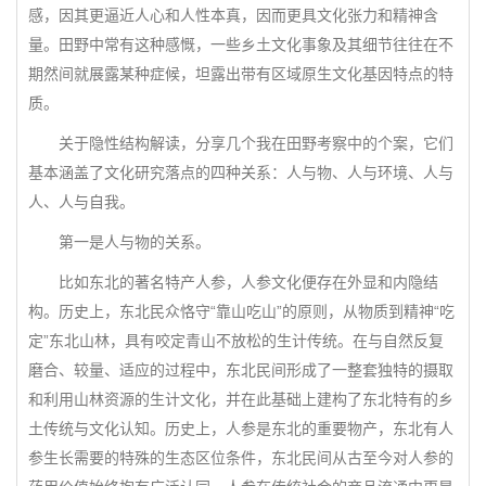
感，因其更逼近人心和人性本真，因而更具文化张力和精神含
量。田野中常有这种感慨，一些乡土文化事象及其细节往往在不
期然间就展露某种症候，坦露出带有区域原生文化基因特点的特
质。
关于隐性结构解读，分享几个我在田野考察中的个案，它们
基本涵盖了文化研究落点的四种关系：人与物、人与环境、人与
人、人与自我。
第一是人与物的关系。
比如东北的著名特产人参，人参文化便存在外显和内隐结
构。历史上，东北民众恪守“靠山吃山”的原则，从物质到精神“吃
定”东北山林，具有咬定青山不放松的生计传统。在与自然反复
磨合、较量、适应的过程中，东北民间形成了一整套独特的摄取
和利用山林资源的生计文化，并在此基础上建构了东北特有的乡
土传统与文化认知。历史上，人参是东北的重要物产，东北有人
参生长需要的特殊的生态区位条件，东北民间从古至今对人参的