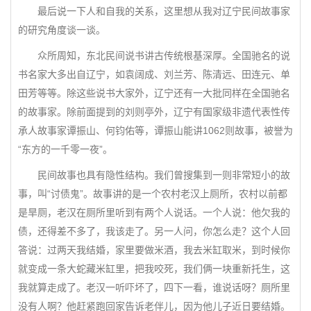
最后说一下人和自我的关系，这里想从我对辽宁民间故事家
的研究角度谈一谈。
众所周知，东北民间说书讲古传统根基深厚。全国驰名的说
书名家大多出自辽宁，如袁阔成、刘兰芳、陈清远、田连元、单
田芳等等。除这些说书大家外，辽宁还有一大批同样在全国驰名
的故事家。除前面提到的刘则亭外，辽宁有国家级非遗代表性传
承人故事家谭振山、何钧佑等，谭振山能讲1062则故事，被誉为
“东方的一千零一夜”。
民间故事也具有隐性结构。我们曾搜集到一则非常短小的故
事，叫“讨债鬼”。故事讲的是一个农村老汉上厕所，农村以前都
是旱厕，老汉在厕所里听到有两个人说话。一个人说：他欠我的
债，还得差不多了，我该走了。另一人问，你怎么走？这个人回
答说：过两天我结婚，家里要做米酒，我去米缸取米，到时候你
就变成一条大蛇藏米缸里，把我咬死，我们俩一块重新托生，这
我就算走成了。老汉一听吓坏了，四下一看，谁说话呀？厕所里
没有人啊？他赶紧跑回家告诉老伴儿，因为他儿子近日要结婚。