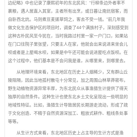
边纪略》中也记录了康熙初年的东北民风：“行柳条边外者率不
裹粮，遇人居直入其室，主者所有出烹，或日暮让南炕宿客，而
自卧西北炕。马则煮豆麦搓草饲之，客去不受一钱。”前几年我
做文化生态保护区的项目时，调查了44个满族村子，深刻感受到
这种古朴民风至今犹在，当时我路过村里一家一户门口，如果站
在门口往院子里张望，只要主人在家，他就会出来说进来坐会儿
呗或者是上屋喝水呗，如果是中午还可能会说进屋吃点饭呗。在
这个过程中，他们基本是不会问我是谁，从哪里来，到哪里去。
从地理环境来看，东北地区在历史上人烟稀少，又有群山丘
陵阻隔，因此当地孤村散屯十分常见，加之周围山林草莽密布，
野生动植物资源异常丰厚，为东北民众从事渔猎生计提供了得天
独厚的自然条件。这种生计也使东北乡土文化呈现出一些明显的
地域性特征。比如，渔猎生计导致居民长期游走流动，形成了疏
于文化创造、不精于自然资源深加工、粗放式耕作、粗线条处事
等等。
从生计方式来看，东北地区历史上占主导的生计方式是渔