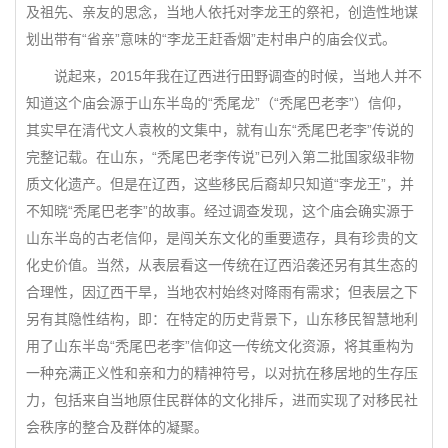
及祖先、亲友的思念，当地人依托对李龙王的祭祀，创造性地谋
划出带有“省亲”意味的“李龙王赶香烟”走村串户的庙会仪式。
说起来，2015年我在辽西进行田野调查的时候，当地人并不
知道这个庙会源于山东半岛的“秃尾龙”（“秃尾巴老李”）信仰，
其实早在清代文人袁枚的文集中，就有山东“秃尾巴老李”传说的
完整记载。在山东，“秃尾巴老李传说”已列入第二批国家级非物
质文化遗产。但是在辽西，这些移民后裔却只知道“李龙王”，并
不知晓“秃尾巴老李”的故事。经过调查发现，这个庙会确实源于
山东半岛的古老信仰，是闯关东文化的重要遗存，具有珍贵的文
化史价值。当然，从表层看这一传统在辽西沿袭还另有其生态的
合理性，因辽西干旱，当地农村始终对降雨有需求；但表层之下
另有其隐性结构，即：在特定的历史背景下，山东移民智慧地利
用了山东半岛“秃尾巴老李”信仰这一传统文化资源，将其重构为
一种充满正义性和亲和力的精神符号，以对抗在移居地的生存压
力，包括来自当地原住民群体的文化排斥，进而实现了对移民社
会秩序的整合及群体的凝聚。