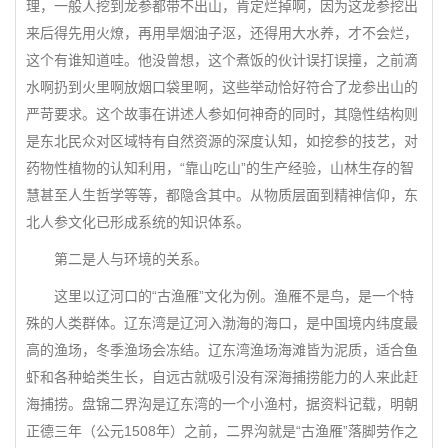
理，一般人挖到龙参都带不出山，肯定烂掉啊，因为这龙参挖出
来后得先用火燎，再用旱烟油子沤，还得用大水养，才不会烂，
这个有谁知道哇。他没曾想，这个煮饭的伙计误打误撞，之前滴
水啊扔到火里啊放烟口袋里啊，这些举动恰好符合了龙参出山的
严苛要求。这个故事在讲述人参如何神奇的同时，其隐性结构则
是东北民众对区域特有自然资源的深度认知，如挖参的技艺，对
药物性植物的认知利用，“靠山吃山”的生产经验，山林生存的智
慧甚至人生哲学等等，都隐含其中。从物质层面到精神信仰，东
北人参文化已形成系统的知识体系。
第二是人与环境的关系。
这里以辽河口的“古渔雁”文化为例。渔雁不是鸟，是一个特
殊的人类群体。辽东湾是辽河入渤海的海口，是中国境内纬度最
高的渔场，冬季渔场会冻结。辽东湾渔场海滩皆为泥质，适合鱼
虾和各种蛤类生长，自远古就吸引没有深海捕捞能力的人来此赶
海捕捞。盘锦二界沟是辽东湾的一个小渔村，据资料记载，明朝
正德三年（公元1508年）之前，二界沟就是“古渔雁”落脚劳作之