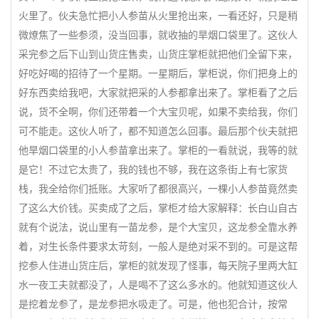
火里了。伙夫急忙把小人参苗从火里抢出来，一看还好，只是稍
微燎焦了一些参须，没当回事，就收抽的旱烟口袋里了。这伙人
采完参之后下山到山货庄售卖，山货庄掌柜就把他们全留下来，
好吃好喝的招待了一个星期。一星期后，掌柜说，你们把身上的
好东西卖给我吧，大家就把采的人参都拿出来了。掌柜看了之后
说，货不全啊，你们还带着一个大宝贝呢，如果不卖给我，你们
可不能走。这伙人听了，都不知道怎么回事。最后那个伙夫就把
他旱烟口袋里的小人参苗拿出来了。掌柜的一看就说，我等的就
是它！不过它太贵了，我的钱也不够，我在这条街上有七家货
栈，我全给你们抵账。大家听了都很高兴，一棵小人参苗竟然卖
了这么大价钱。买卖成了之后，掌柜才给大家解释：长白山自古
就有个说法，说山里有一苗龙参，是个大宝贝，这龙参全靠水养
着，对生长条件要求太苛刻，一般人是绝对采不到的。可是这帮
挖参人住进山货庄后，掌柜的就发现了怪事，每天院子里两大缸
水一夜工夫就都没了，人是喝不了这么多水的。他就知道这伙人
是挖着龙参了，是龙参把水吸走了。可是，他也犯合计，按常