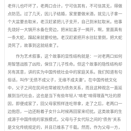
老伴儿也吓坏了，老两口合计，宁可信其有，不可信其无，得做
点防范。过了几天，因儿子结婚，家里要做米酒，就见儿子拿一
个大盆要去取米，老汉赶紧把儿子支开，自己到米缸取米。他事
先烧好一大锅开水备在旁边，把米缸盖子一揭开，啊，里面真有
一条大蛇，蹿起来就要咬他。老汉赶紧把开水往缸里倒，把大蛇
烫死了，故事到这就结束了。
作为艺术叙事，这个故事的显性结构就是：一对老两口如何
用智慧战胜了凶险，保住了儿子性命。但这个故事的隐性结构却
另有其意，讲的实为中国传统社会中的家庭关系。我们知道有句
俗话，叫作“无债不成父子，无缘不成夫妻”。在中国传统文化
中，父子之间在民间也常被视为债务关系，而且这种观念一直延
展到当代社会，这也是当下有些年轻人“啃老”啃得理直气壮的原
因，即便成家了，回父母家照样连吃带拿，走了之后，老两口一
边抱怨，一边还盼着子女什么时候再回家来叨扰。这类故事的生
成源于中国传统的家族模式，父母与子女代际之间的“债务”关系
是文化传统规定的，并且已维系了千载。然而，作为父母一方，