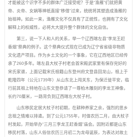
才能被这个识字不多的群体广泛接受呢？于是“渔雁”们就把黄
帝、炎帝、女娲等神祇直接“移借”过来，统统将其塑造成渔雁的
始祖神。如此一来，渔雁文化不仅具有了正统性，也拥有了文化
解释上的权威性，必将大大提升整个群体的文化自信。
第三，说一下人和人的关系，举一个辽西喀左县“李龙王赶
香烟”祭典的例子。这个祭典仪式现在已成为辽宁省省级非物质
文化遗产项目。作为乡土文化的一个事象，它在辽西地区已经传
承了260多年。喀左县大杖子村老会首宋殿武家里有保存完好的
宋氏家谱，上面记载宋氏祖籍山东登州府文登县回龙山，祖上于
乾隆四年（公元1739年）从山东北上闯关东，为保迁徙平安，临
行前其祖上特地在山东文登恭请了一尊柏木雕刻的李龙王神像，
长约70厘米，一路背负到辽西喀左大杖子村。
山东移民定居大杖子村初期，在耕种养家之余，强烈的思乡
念祖之情难以排遣。到了公元1755年，时值农历二月，由大杖子
村发起，开始举办“三月三李龙王赶香烟”庙会。因附近都是山东
移民村落，山东人俗信农历三月初二为龙母诞辰，为表达对故土