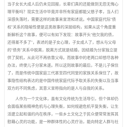
当子女长大成人后仍未见回报，长辈们真的还能做到无怨无悔心
理平衡吗？现实生活中毕竟并非所有家庭都能父慈子孝，当人们
深感失落时，需要这样的故事来宣泄和述说。中国家庭代际“债
权”关系的隐喻性便是这类故事的深层结构，如果从这个角度重
新解析这个故事，便可以有如下发现：故事开头“他欠我的债，
还得差不多了”，表述的是子女心理，子女成人了，想从与父母
的“债务”关系中脱离，脱离方式就是结婚，因结婚为分家独立提
供了契机，从此可不再依靠父母。而故事中的老两口却想尽各种
办法，终使儿子分家未遂。所以这则故事的最后，不是儿子保住
了，而是传统中国家庭三代甚至四代同堂的家族关系保住了，故
事隐性结构表达的是中国传统家庭代际予取关系的失衡以及当事
双方的不同焦虑，其意义宣称指向的是人与自我的关系。
人作为一个文化体，虽有文化传统为生活导引，但个体却仍
会面临某些精神危机与心理失衡，如何规避危机平复失衡，让生
活建立起和谐的内在秩序，一些乡土文化之于民众便常常发挥其
慰藉心灵的功能，是一种群体性的心灵疗治，能向特定人群与社