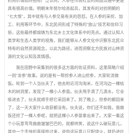
药用价值始终抱有广泛认同，人参在传统社会的商品流通中更是
具有很高价值。明朝末年努尔哈赤起兵，其发布的对抗明朝的
“七大恨”，其中就有与人参交易有关的怨怼。在人参的采挖、加
工、利用等环节中，东北民间形成了特殊的“放山”技艺和信仰习
俗，这些最终都熔铸为东北乡土文化体系中的亮点。通过认知人
类学和生态人类学的视角，我们能够从人参文化中识察东北民众
特有的自然资源观念，以此为路径，进而洞察北方民族对山林资
源的文化认知及其情感。
我在田野中采集到的很多这方面的佐证资料，这里简略介绍
一则“龙参”故事。说的是有一帮挖参人进山挖参，大家轮流做
饭。轮到一个人当伙夫了，他去附近河沟淘米，在河沟边一棵枯
木的树洞里，发现了一棵小人参苗。伙夫甩手滴了几滴水，它全
吸进去了，伙夫就顺手把它采回来了。到了晚上，挖参的都回来
了，这一天大家什么收获都没有。伙夫说，你们还不如我，我做
饭还挖了一棵人参呢，就把这棵小人参苗拿出来了。大家一看这
个小玩意弯弯曲曲皱皱巴巴的，就都哄笑，说这什么破玩意儿，
其中一个手快的直接抢过来，说你这玩意儿只配烧火，就扔进灶