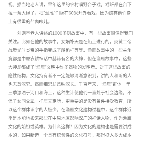
视。据当地老人讲，早年这里的农村唱野台子戏，戏班都在台下
拉一条大绳子，把“渔雁”们隔在60米开外看戏，因为嫌弃他们身
上有很重的盐卤味儿。
刘则亭老人讲述的1000多则故事中，有一些故事很值得我们
关注。比如在他的故事中，女娲补天是在船上进行的，炎黄二帝
战蚩尤时炎帝的手指变成了船桅杆等等。渔雁故事中的一些主角
竟都是中原农耕神话中赫赫有名的大神，但在渔雁故事中，这些
大神却都成了“渔雁”文明中许多器物的发明者。对于这些故事的
隐性结构，文化持有者不一定能够清晰意识到，讲的人和听的人
也无意深究。然而细思却意味深长。千百年来，“渔雁”群体一年
三季漂泊于河口和海上，这种生计使他们一直处于社会边缘，不
但子女同父辈一样居无定所，更重要的是没有条件接受教育，所
以这个群体识字的人极少。在渔雁文化建构过程中，这个群体近
乎是本能地搬来那些在中原地区影响深广的神话人物，作为渔雁
文化的始祖或英雄。为什么这样？因为文化的建构也是需要讲成
本的，如果新造一个具有统领性的文化符号，那得投入多大成本