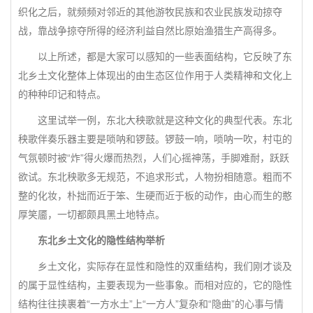
织化之后，就频频对邻近的其他游牧民族和农业民族发动掠夺
战，靠战争掠夺所得的经济利益自然比原始渔猎生产高得多。
以上所述，都是大家可以感知的一些表面结构，它反映了东
北乡土文化整体上体现出的由生态区位作用于人类精神和文化上
的种种印记和特点。
这里试举一例，东北大秧歌就是这种文化的典型代表。东北
秧歌伴奏乐器主要是唢呐和锣鼓。锣鼓一响，唢呐一吹，村屯的
气氛顿时被“炸”得火爆而热烈，人们心摇神荡，手脚难耐，跃跃
欲试。东北秧歌多无规范，不追求形式，人物扮相随意。粗而不
整的化妆，朴拙而近于笨、生硬而近于板的动作，由心而生的憨
厚笑靥，一切都颇具黑土地特点。
东北乡土文化的隐性结构举析
乡土文化，实际存在显性和隐性的双重结构，我们刚才谈及
的属于显性结构，主要表现为一些事象。而相对应的，它的隐性
结构往往挟裹着“一方水土”上“一方人”复杂和“隐曲”的心事与情