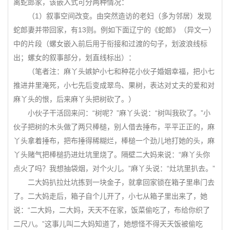
离蛇郎家，该嵌入式可分两种情况：
（1）叙事空间改变。由突然造访的老妇（多为邻居）发现
蛇郎妻并带回家，有13则。例如下面辽宁的《蛇郎》（异文一）
中的片段（螺女嵌入前后用于衔接和过渡的句子，划波浪线标
出；螺女的叙事部分，划直线标出）：
（笔者注：麻丫头嫉妒小七和种花小伙子婚姻幸福，把小七
推进井里淹死，小七先后变成翠鸟、果树，表达对丈夫的爱和对
麻丫头的恨，后来麻丫头把树砍了。）
小伙子干活回来问：“树呢？”麻丫头说：“树叫我砍了。”小
伙子把树的木头做了两只棒槌，别人借去捶布，平平正正的，麻
丫头拿着捶布，把布捶得稀糊烂，棒槌一个劲儿地打她的头，麻
丫头赌气把棒槌扔进灶坑里烧了。隔壁二大妈来说：“麻丫头你
点火了吗？我想抽袋烟，对个火儿。”麻丫头说：“灶坑里扒去。”
二大妈扒拉灶坑拣到一块金子，就拿回家锁在箱子里串门去
了。二大妈走后，箱子自个儿开了，小七从箱子里出来了，她
说：“二大妈，二大妈，天天不在家，饭菜偷吃了，布给你织了
二尺八。”这事儿叫二大妈知道了，她想怪不得天天饭被偷吃