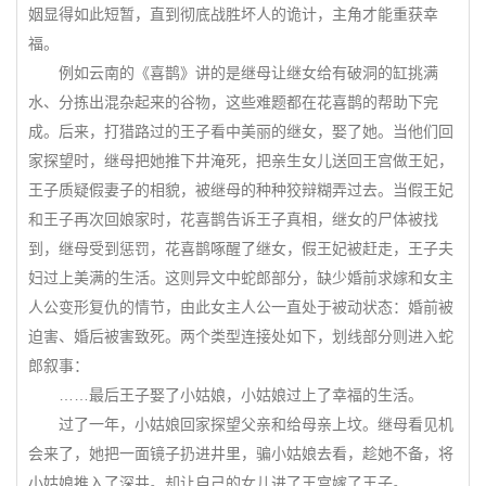
姻显得如此短暂，直到彻底战胜坏人的诡计，主角才能重获幸
福。
例如云南的《喜鹊》讲的是继母让继女给有破洞的缸挑满
水、分拣出混杂起来的谷物，这些难题都在花喜鹊的帮助下完
成。后来，打猎路过的王子看中美丽的继女，娶了她。当他们回
家探望时，继母把她推下井淹死，把亲生女儿送回王宫做王妃，
王子质疑假妻子的相貌，被继母的种种狡辩糊弄过去。当假王妃
和王子再次回娘家时，花喜鹊告诉王子真相，继女的尸体被找
到，继母受到惩罚，花喜鹊啄醒了继女，假王妃被赶走，王子夫
妇过上美满的生活。这则异文中蛇郎部分，缺少婚前求嫁和女主
人公变形复仇的情节，由此女主人公一直处于被动状态：婚前被
迫害、婚后被害致死。两个类型连接处如下，划线部分则进入蛇
郎叙事：
……最后王子娶了小姑娘，小姑娘过上了幸福的生活。
过了一年，小姑娘回家探望父亲和给母亲上坟。继母看见机
会来了，她把一面镜子扔进井里，骗小姑娘去看，趁她不备，将
小姑娘推入了深井。却让自己的女儿进了王宫嫁了王子。