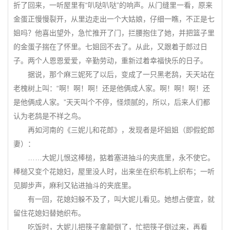
折了回来，一听屋里有“叭哒叭哒”的响声。从门缝里一看，原来
金蛋正慢慢裂开，从里边走出一个大姑娘，仔细一瞧，不正是七
姐吗？他喜出望外，急忙推开了门，拦腰抱住了她，并把篮子里
的金蛋子揣在了怀里。七姐回不去了。从此，又跟着于郎过日
子。两个人恩恩爱爱，辛勤劳动，重新过着幸福快乐的日子。
据说，那个麻三妮死了以后，变成了一只黑老鸹，天天站在
老槐树上叫：“啊！啊！啊！还是他俩成人家。啊！啊！啊！还
是他俩成人家。”天天叫个不停，怪烦腻的，所以，后来人们都
认为老鸹是不祥之鸟。
再如河南的《三妮儿和花郎》，发现者是坏姐姐（即假蛇郎
妻）：
……大妮儿恨这棒槌，掂着塞进抽斗的夹底里，永不使它。
棒槌又变个花媳妇，屋里没人时，出来坐在织布机上织布；一听
见脚步声，麻利又钻进抽斗的夹底里。
有一回，花媳妇躲不及了，叫大妮儿看见。她想占便宜，就
留住花媳妇替她织布。
吃饭时，大妮儿把筷子拿颠倒了，忙把筷子倒过来，再看