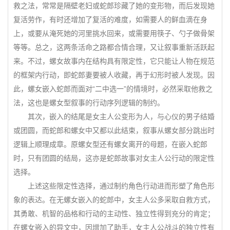
救之法，常常是隔壁老妇或蛇郎珍藏了她的变形物，而后发现她
复活劳作，有时还增加了复活的难度，如需要人的鲜血滴在身
上，或要从淹死她的河里挑水回来，或需要用筷子、勺子做骨架
等等。总之，这两条活命之路都合情合理，又让叙事重新活跃起
来。不过，螺女故事内在结构具有限定性，它只能让人物在规范
的框架内行动，即蛇郎妻要被人收藏，再于幻形时被人发现。因
此，螺女嵌入蛇郎而面对“二中选一”的情境时，必然采取他救之
法，这也是螺女型叙事的行动序列逻辑的制约。
其次，嵌入的结尾是女主人公变形为人，与心仪的男子结婚
或团圆，而蛇郎和螺女中又都以此结束，叙事从螺女部分跳出时
逻辑上顺理成章。原螺女型还有螺女离开的母题，在嵌入蛇郎
时，只有团圆的结局，这亦是蛇郎故事对女主人公行动的限定性
选择。
上述这些限定性选择，通过制约角色行动进而形塑了角色形
象的表达。在无螺女嵌入的蛇郎中，女主人公多采取自救方式，
其勇敢、机智的品格和行动的主动性、独立性得到充分的肯定；
在螺女嵌入的异文中，因增加了助手，女主人公战斗的独立性有