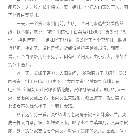
闭眼的工夫，坟堆长出棵大白菜。姐儿三个把大白菜砍下来，晒
了七棵白菜帮儿。
一天，一个货郎来到门前，姐儿三个出门来选些好看的丝
线，钱不够，就说：“我们用这七个白菜帮儿换吧？”货郎想了想
说：“换也行啊！”三姐妹得了丝线，货郎得了七个菜帮儿，装进
货郎担，挑走了。说也奇怪，货郎觉着担子越挑越沉，到家一
看，七个白菜帮儿都不见了，倒有七个闺女，由小变大，都帮着
货郎干活儿。
这一天，货郎正磨刀，大闺女问：“爹你磨刀干啥呀？”货郎
回答说：“上山打柴下山卖呀。”大闺女说：“爹你给我捎朵花
吧？”七个闺女都让货郎爹捎花戴。货郎打柴回来，却只捎回一
朵，给七闺女戴上了。七闺女生来就俊，戴上这花，就更美了。
七闺女不久就先找了一个强壮女婿。
从节选部分来看，类型A讲到老虎妈子被三姐妹摔死后，变
成一棵大白菜，被三姐妹砍下来，晒了七个白菜帮儿，又卖给货
郎，到了货郎家变成七个闺女，就做了货郎的女儿。至此，A中