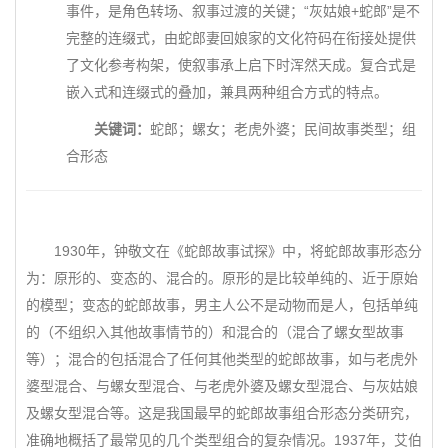
事件，是角色转场、叙事过渡的关键；“灰姑娘+蛇郎”是不
完整的连缀式，由蛇郎妻回娘家的文化符码在衔接处提供
了文化参考构架，使叙事承上启下时浑然天成。复合式是
嵌入式和连缀式的叠加，兼具两种组合方式的特点。
关键词：
蛇郎；螺女；老虎外婆；民间故事类型；组
合形态
1930年，钟敬文在《蛇郎故事试探》中，将蛇郎故事形态分
为：原形的、变态的、混合的。原形的是比较单纯的、近于原始
的模型；变态的蛇郎故事，男主人公不是动物而是人，包括单纯
的（不组织入其他故事情节的）和混合的（混合了螺女型故事
等）；混合的包括混合了任何其他类型的蛇郎故事，如与老虎外
婆型混合、与螺女型混合、与老虎外婆及螺女型混合、与灰姑娘
及螺女型混合等。这是我国最早的蛇郎故事组合形态分类研究，
准确地概括了最常见的几个类型组合的复杂情况。1937年，艾伯