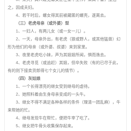
之，因成夫妇。
4、若干时后，螺女得其前被藏匿的螺壳，遂离去。
（三）老虎母亲（或外婆）型
1、一妇人，有两儿女（或一女一儿）。
2、一天，母亲外出，有老虎（狼或野人，或其他猛兽）幻
形为他们的母亲（或外婆、叔婆）来到家里。
3、夜里老虎吃小妹，声为其姐姐所闻，惧而逸去。
4、老虎寻觅（或追赶）其姐，但卒失败（有的已尽于此，
有的则下接卖货郎得七个女儿的情节）。
（四）灰姑娘
1、一个长得漂亮的继女受到继母的虐待。
2、她照料着由生身母亲变成的一头牛。
3、继女不得不满足各种各样的条件（理清一团乱麻），牛
来帮她的忙。
4、继母发现牛在帮忙，便把牛宰了吃了。
5、继女把牛骨头收集保存起来。