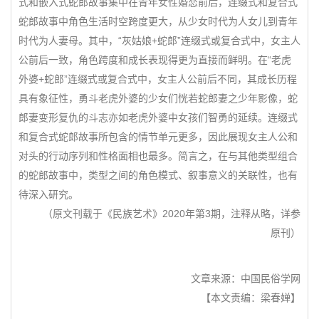
式和嵌入式蛇郎故事集中在青年女性婚恋前后，连缀式和复合式
蛇郎故事中角色生活时空跨度更大，从少女时代为人女儿到青年
时代为人妻母。其中，“灰姑娘+蛇郎”连缀式或复合式中，女主人
公前后一致，角色跨度和成长表现得更为直接而鲜明。在“老虎
外婆+蛇郎”连缀式或复合式中，女主人公前后不同，其成长历程
具有象征性，勇斗老虎外婆的少女们恍若蛇郎妻之少年影像，蛇
郎妻变形复仇的斗志亦如老虎外婆中女孩们智勇的延续。连缀式
和复合式蛇郎故事所包含的情节单元更多，因此展现女主人公和
对头的行动序列和性格面相也最多。简言之，在与其他类型组合
的蛇郎故事中，类型之间的角色模式、叙事意义的关联性，也有
待深入研究。
（原文刊载于《民族艺术》2020年第3期，注释从略，详参
原刊）
文章来源：中国民俗学网
【本文责编：梁春婵】