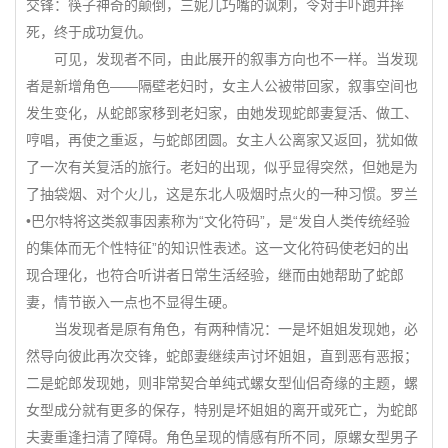
交锋：筷子神奇的颠倒，三妮儿巧嘴的讽刺，令对手吓跑并摔
死，终于成功复仇。
可见，发现者不同，由此展开的叙事方向也不一样。当发现
者是新增角色——隔壁老妇时，女主人公被带回家，叙事空间也
发生变化，从蛇郎家移到老妇家，由她发现蛇郎妻复活、做工、
哼唱，再使之重返，与蛇郎团圆。女主人公离家又返回，犹如做
了一次有关复活的旅行。老妇的出现，似乎显得突然，但她是为
了抽袋烟、对个火儿，这是东北人吸烟时点火的一种习惯。罗兰
•巴尔特将这类叙事因素称为“文化符码”，是“发自人类传统经验
的集体而无个性特征”的知识性表述。这一文化符码使老妇的出
现合理化，也符合听讲者日常生活经验，继而由她帮助了蛇郎
妻，情节嵌入一点也不显得生硬。
当发现者是原有角色，有两种情况：一是坏姐姐发现她，必
然导向彼此再次交锋，蛇郎妻继续声讨坏姐姐，直到恶有恶报；
二是蛇郎发现她，则非常契合单纯式螺女型仙侣奇缘的主题，螺
女型成分就有更多的保存，特别是坏姐姐的离开或死亡，为蛇郎
夫妻重逢扫清了障碍。角色呈现的情感有所不同，原螺女型男子