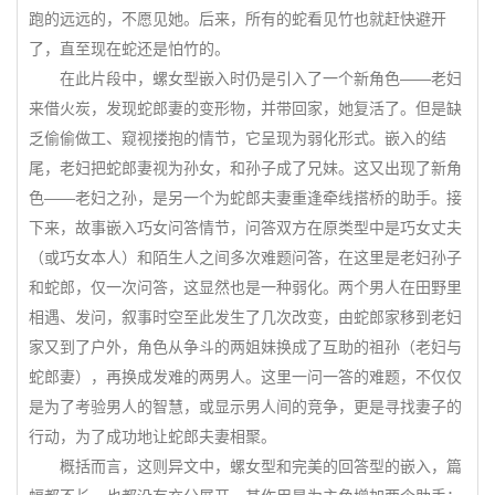
跑的远远的，不愿见她。后来，所有的蛇看见竹也就赶快避开
了，直至现在蛇还是怕竹的。
在此片段中，螺女型嵌入时仍是引入了一个新角色——老妇
来借火炭，发现蛇郎妻的变形物，并带回家，她复活了。但是缺
乏偷偷做工、窥视搂抱的情节，它呈现为弱化形式。嵌入的结
尾，老妇把蛇郎妻视为孙女，和孙子成了兄妹。这又出现了新角
色——老妇之孙，是另一个为蛇郎夫妻重逢牵线搭桥的助手。接
下来，故事嵌入巧女问答情节，问答双方在原类型中是巧女丈夫
（或巧女本人）和陌生人之间多次难题问答，在这里是老妇孙子
和蛇郎，仅一次问答，这显然也是一种弱化。两个男人在田野里
相遇、发问，叙事时空至此发生了几次改变，由蛇郎家移到老妇
家又到了户外，角色从争斗的两姐妹换成了互助的祖孙（老妇与
蛇郎妻），再换成发难的两男人。这里一问一答的难题，不仅仅
是为了考验男人的智慧，或显示男人间的竞争，更是寻找妻子的
行动，为了成功地让蛇郎夫妻相聚。
概括而言，这则异文中，螺女型和完美的回答型的嵌入，篇