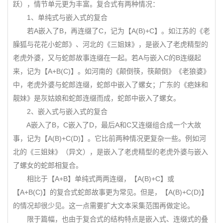
跃），情节单元更为丰富。复合式有两种情况：
1、单纯式与嵌入式的复合
若A嵌入了B，再连缀了C，记为【A(B)+C】。如江苏的《老
臊狐与花花小蛇郎》、河北的《三姐妹》，是嵌入了老虎精型的
老虎外婆，又与蛇郎故事连缀在一起。若A与嵌入C的B连缀起
来，记为【A+B(C)】。如河南的《颠倒筷，筷颠倒》《老狼婆》
中，老虎外婆与蛇郎连缀，蛇郎中嵌入了螺女；广东的《疤妹和
靓妹》是灰姑娘和蛇郎连缀而成，蛇郎中嵌入了螺女。
2、嵌入式与嵌入式的复合
A嵌入了B，C嵌入了D，最后A和C又连缀组合成一个大故
事，记为【A(B)+C(D)】。它比前两种情况更复杂一些。例如河
北的《三姐妹》（异文），是嵌入了老虎精型的老虎外婆与嵌入
了螺女的蛇郎相复合。
相比于【A+B】单纯式两两连缀，【A(B)+C】或
【A+B(C)】的复合式蛇郎故事更为常见。但是，【A(B)+C(D)】
的情况却很少见。这一点需要扩大文本采集范围再做定论。
限于篇幅，也由于复合式的结构特点是嵌入式、连缀式的叠