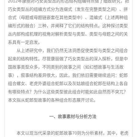
2012年康丽对巧女类型丛的形态结构组编特点做了细致研究，把
巧女类型丛的组编方式分为连缀式（发生在完整类型之间）、拼
合式（母题或母题链嵌套在其他类型中）、混编式（上述两种组
编形式的融合）三种，并阐释了它们的结构特点。这种探讨类型
丛内部构成机理的视角对解析类型与类型、类型与母题之间的关
系具有一定启发。
从上述研究中，我们仍然无法洞悉促使类型与类型之间组合
起来的结构特性。尽管康丽做了巧女类型丛的深入探析，但是中
国故事类型众多，不同类别的故事之间（如幻想故事与生活故
事），叙事结构差异很大，因此，我们依旧需要继续追问：蛇郎
组合螺女、老虎外婆组合蛇郎以及灰姑娘组合蛇郎在结构上各自
有哪些特点？为什么这些类型彼此组合时能如此自然而不突兀？
本文拟从蛇郎型故事的各种组合形态展开讨论。
一、故事素材与分析方法
本文以现当代采录的蛇郎故事70则为分析素材，其中，老虎