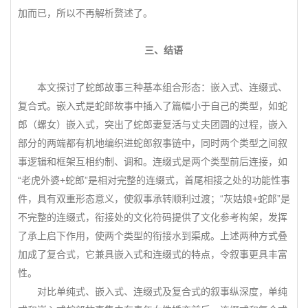
加而已，所以不再解析赘述了。
三、结语
本文探讨了蛇郎故事三种基本组合形态：嵌入式、连缀式、
复合式。嵌入式是蛇郎故事中插入了篇幅小于自己的类型，如蛇
郎（螺女）嵌入式，突出了蛇郎妻复活与丈夫团圆的过程，嵌入
部分的两端都有机地编织进蛇郎叙事链中，同时两个类型之间叙
事逻辑和框架互相约制、调和。连缀式是两个类型前后连接，如
“老虎外婆+蛇郎”是相对完整的连缀式，首尾相接之处的功能性事
件，具有双重形态意义，使叙事承转顺利过渡；“灰姑娘+蛇郎”是
不完整的连缀式，衔接处的文化符码提供了文化参考构架，发挥
了承上启下作用，使两个类型的衔接水到渠成。上述两种方式叠
加成了复合式，它兼具嵌入式和连缀式的特点，令叙事更具丰富
性。
对比单纯式、嵌入式、连缀式及复合式的叙事纵深度，单纯