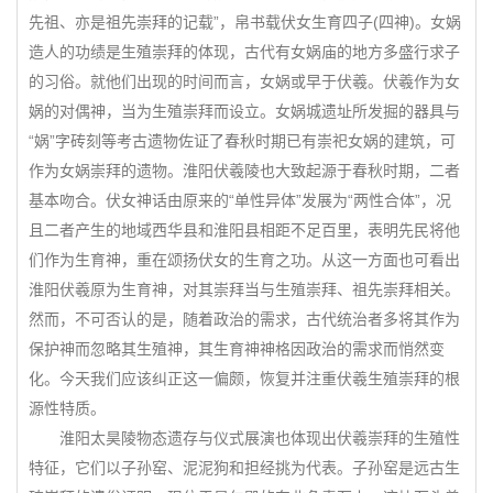
先祖、亦是祖先崇拜的记载”，帛书载伏女生育四子(四神)。女娲
造人的功绩是生殖崇拜的体现，古代有女娲庙的地方多盛行求子
的习俗。就他们出现的时间而言，女娲或早于伏羲。伏羲作为女
娲的对偶神，当为生殖崇拜而设立。女娲城遗址所发掘的器具与
“娲”字砖刻等考古遗物佐证了春秋时期已有崇祀女娲的建筑，可
作为女娲崇拜的遗物。淮阳伏羲陵也大致起源于春秋时期，二者
基本吻合。伏女神话由原来的“单性异体”发展为“两性合体”，况
且二者产生的地域西华县和淮阳县相距不足百里，表明先民将他
们作为生育神，重在颂扬伏女的生育之功。从这一方面也可看出
淮阳伏羲原为生育神，对其崇拜当与生殖崇拜、祖先崇拜相关。
然而，不可否认的是，随着政治的需求，古代统治者多将其作为
保护神而忽略其生殖神，其生育神神格因政治的需求而悄然变
化。今天我们应该纠正这一偏颇，恢复并注重伏羲生殖崇拜的根
源性特质。
淮阳太昊陵物态遗存与仪式展演也体现出伏羲崇拜的生殖性
特征，它们以子孙窑、泥泥狗和担经挑为代表。子孙窑是远古生