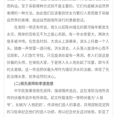
而构设。至于采取哪种方式则不是主要的，它们均是解决自然界
束缚的一种方法。由此我们应该看到伏女为繁衍人类而敢于突破
自然界的束缚、挑战自然困境所进行的勇敢尝试。
在淮阳一带还有传说，很久以前陈州城北的蔡河每年都发生
水灾，两岸的百姓无不为之提心吊胆。有一年水势更大，两岸大
堤多被冲垮。在危急时刻，大浪从上游袭来，浪头上托着一个人
头。随着一声惊雷一道闪电，洪水退去，人头落入旋涡中心而不
见踪影。人们急忙寻找，只见旋涡处留有一黑洞。老人们说这是
伏羲的头颅，在保佑大家，于是将人头入地处起了坟墓，即今天
的太昊陵。这一传说把伏羲头颅作为镇压洪水的法器，体现了先
民治理水患、抗争自然的决心。
(二)祖先崇拜和孝道思想
中华民族重视祖先崇拜，强调慎终追远，这在淮阳当地所流
传的伏羲传说中有所体现。前文所载淮阳一带称伏羲为“人祖
爷”，女娲为“人祖奶奶”，传讲他们造人的事迹，并用捏制泥泥狗
的习俗来纪念他们的造人功绩，用以纪念伏女这对始祖，彰显了