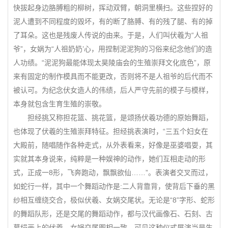
快拔起身边胳膊粗的柳树，挥动双臂，朝洞里横扫。这些捏好的
泥人遭到不同程度的毁坏，有的断了胳膊、有的残了腿、有的掉
了耳朵。这也是残废人传说的由来。于是，人们叫伏羲为“人祖
爷”，女娲为“人祖奶奶’心，用捏制泥泥狗的习俗来纪念他们的造
人功绩。“泥泥狗最能体现太昊陵庙会的生殖崇拜文化底色”，原
来有固定的制作模具而不能更改，否则将不是人祖爷的后代而不
被认可。为纪念伏女造人的伟绩，后人严守先前的模子与模样，
本身就包含生育生殖的崇敬。
担经挑又称担花篮、挑花篮，是颂扬伏羲功德的原始舞蹈，
也体现了伏羲的生殖崇拜特征。担经挑表演时，“三五个妇女在
大殿前，随唱随作各种走式，从外表看来，好像是巫婆唱耍，其
实就其本身说来，纯粹是一种娱神的动作，她们互相走动的形
式，正成一8形，飞奔跑动，飘飘欲仙……”。表演者交叉而过，
如蛇行一样，其中一个舞蹈动作是:二人背靠背，使背后下垂的黑
纱相互缠绕交合，极似伏羲、女娲交尾状。无论是“8”字形、蛇形
的舞蹈队形，还是交尾的舞蹈动作，都与汉代画像石、石刻、古
墓绢画上的伏羲、女娲交尾图相一致，可见这种仪式展演当是生