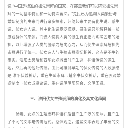
说:“中国是标准的祖先崇拜的国家，在那里我们可以研究祖先崇
拜的一切基本特征和一切特殊含义。”先民已为追溯人类繁衍与
婚姻制度的由来而进行诸多探索，归纳起来主要有化生说、感生
说、伏女造人说。其中化生说宽泛模糊，感生说只能解释某一部
族或群体的来源，而造人说将人类的诞生真正指向明确固定的始
祖，以此增强了人类的凝聚力与向心力，从而使生殖崇拜与祖先
崇拜进行了统一。伏女造人与生殖崇拜密切相关，这点是不争的
事实。淮阳太昊陵和西华女娲城当时产生这一神话传说的源生
地，然后再向他处传播。由此可推测早期的伏女传说的大致脉络
是:淮阳伏羲神话，重在生殖崇拜→楚帛书伏女神话，重在强调婚
姻制度→伏女成婚诸说，重在说明阴阳契合、文明圣贤。
三、淮阳伏女生殖崇拜的演化及其文化趋同
伏羲、女娲的生殖崇拜神话在后世产生广泛的影响，且产生
了不同的文本与传讲范式。总体观之，这些文本表现了丰富的文