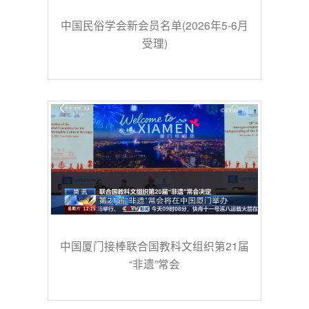
中国民俗学会新会员名单(2026年5-6月
受理)
中国厦门接棒联合国教科文组织第21届
“非遗”常会