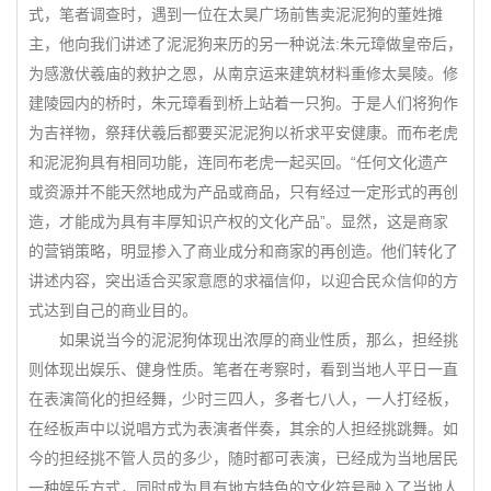
式，笔者调查时，遇到一位在太昊广场前售卖泥泥狗的董姓摊
主，他向我们讲述了泥泥狗来历的另一种说法:朱元璋做皇帝后，
为感激伏羲庙的救护之恩，从南京运来建筑材料重修太昊陵。修
建陵园内的桥时，朱元璋看到桥上站着一只狗。于是人们将狗作
为吉祥物，祭拜伏羲后都要买泥泥狗以祈求平安健康。而布老虎
和泥泥狗具有相同功能，连同布老虎一起买回。“任何文化遗产
或资源并不能天然地成为产品或商品，只有经过一定形式的再创
造，才能成为具有丰厚知识产权的文化产品”。显然，这是商家
的营销策略，明显掺入了商业成分和商家的再创造。他们转化了
讲述内容，突出适合买家意愿的求福信仰，以迎合民众信仰的方
式达到自己的商业目的。
如果说当今的泥泥狗体现出浓厚的商业性质，那么，担经挑
则体现出娱乐、健身性质。笔者在考察时，看到当地人平日一直
在表演简化的担经舞，少时三四人，多者七八人，一人打经板，
在经板声中以说唱方式为表演者伴奏，其余的人担经挑跳舞。如
今的担经挑不管人员的多少，随时都可表演，已经成为当地居民
一种娱乐方式，同时成为具有地方特色的文化符号融入了当地人