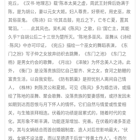
宛丘，《汉书·地理志》载“陈本太昊之虚，周武王封舜后妫满于
陈，是为胡公，妻以元女大姬。妇人尊贵，好祭祀，用史巫，故
其俗巫鬼。《陈诗》曰:‘坎其击鼓，宛丘之下，亡冬亡夏，置其
鹭羽。’……此其风也。吴札闻《陈风》之歌，曰:‘国亡主，其能
久乎?’自胡公后二十三世为楚所灭。”陈地多巫风、巫舞从《诗经
·陈风》中亦可印证，《宛丘》描绘一个巫女的舞蹈表演，《东
门之扮》写子仲之女放弃纺织去跳舞，《东门之池》《东门之
杨》是男女约会的歌舞，《月出》《泽陂》为怀念美人之诗。此
外，《衡门》是没落贵族回忆自己娶齐、宋之女，食河之鲂鲤的
富贵生活，以自我安慰。《防有鹊巢》是担忧别人离间自己情
人，《株林》刺陈灵公和夏姬。可见《陈风》多为婚恋诗，或描
绘了陈地的巫舞、聚会歌舞、没落贵族的娶妻感慨，或抒发因未
如期到达而怨恨与月下怀人的情怀。它们自然与情爱或性爱相
关，与生殖崇拜相连。伏羲的功绩是层累式的，随着时代的变
化，其形象不断丰满，功能逐渐增加、完善。在伏羲的诸多圣迹
中，其与女娲结合而首创婚姻制度、造人对后世影响最大，“伏
戏、女娲不设法度，而以至德遗于后世”“抟黄土作人”。卡西尔