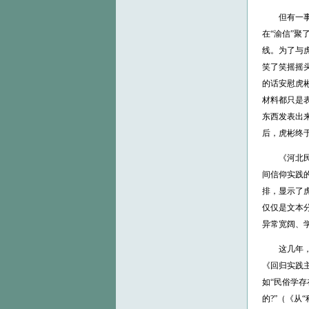
但有一事，
在“渝信”
线。为了与
笑了笑摇摇头
的话安慰虎
材料都只是
东西发表出
后，虎彬终于
《河北民间
间信仰实践
排，显示了
仅仅是文本
异常宽阔、
这几年，虎
《回归实践
如“民俗学
的?”（《从