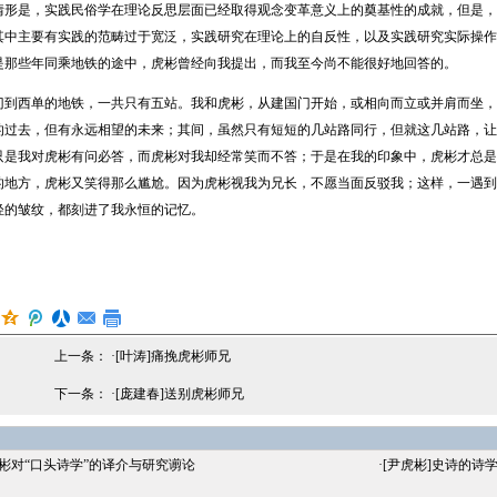
情形是，实践民俗学在理论反思层面已经取得观念变革意义上的奠基性的成就，但是，
其中主要有实践的范畴过于宽泛，实践研究在理论上的自反性，以及实践研究实际操作
是那些年同乘地铁的途中，虎彬曾经向我提出，而我至今尚不能很好地回答的。
西单的地铁，一共只有五站。我和虎彬，从建国门开始，或相向而立或并肩而坐，
的过去，但有永远相望的未来；其间，虽然只有短短的几站路同行，但就这几站路，让
只是我对虎彬有问必答，而虎彬对我却经常笑而不答；于是在我的印象中，虎彬才总是
的地方，虎彬又笑得那么尴尬。因为虎彬视我为兄长，不愿当面反驳我；这样，一遇到
轻的皱纹，都刻进了我永恒的记忆。
上一条： ·
[叶涛]痛挽虎彬师兄
下一条： ·
[庞建春]送别虎彬师兄
虎彬对“口头诗学”的译介与研究谫论
·
[尹虎彬]史诗的诗