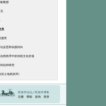
虎彬教授
师兄
兄
究员
员逝世
理论反思和实践转向
和自然秩序中的传统文化价值
民间信仰研究
间后土地祇崇拜》
民俗学论坛
／
民俗学博客
注册
帮助
咨询
登录