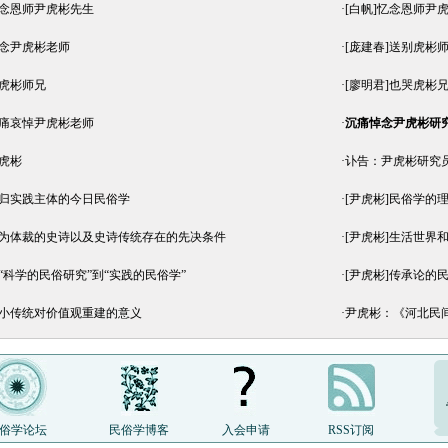
怀念恩师尹虎彬先生
·
[白帆]忆念恩师尹
悼念尹虎彬老师
·
[庞建春]送别虎彬
挽虎彬师兄
·
[廖明君]也哭虎彬
沉痛哀悼尹虎彬老师
·
沉痛悼念尹虎彬研
哭虎彬
·
讣告：尹虎彬研究
回归实践主体的今日民俗学
·
[尹虎彬]民俗学的
作为体裁的史诗以及史诗传统存在的先决条件
·
[尹虎彬]生活世界
从“科学的民俗研究”到“实践的民俗学”
·
[尹虎彬]传承论的
论小传统对价值观重建的意义
·
尹虎彬：《河北民
俗学论坛
民俗学博客
入会申请
RSS订阅