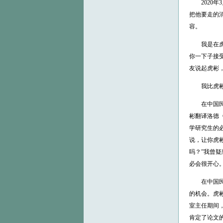
2020年3
把他要走的
容。
我是在虎彬
你一下子接
友说起虎彬
我比虎彬年长
在中国民俗
彬翻译洛德《
学研究生的
说，让你虎
吗？”我曾
必会很开心
在中国民俗
的机会。虎
室主任期间
肯定了论文