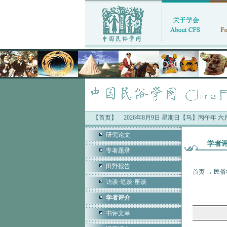
【首页】
2026年8月9日 星期日【马】丙午年 
研究论文
学者
专著题录
田野报告
首页
→
民俗
访谈·笔谈·座谈
学者评介
书评文萃