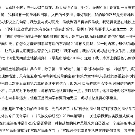
我始终不解：虎彬2003年就在北师大获得了博士学位，而他的博士论文却一直没有
聚了餐，我和虎彬一同坐地铁回家。入夜的长安街，华灯耀眼。我的最佳路线是先乘地
虎彬多说上几句话，我故意与虎彬同乘一号线到西单再转四号线。我记得就是在地铁上
：“你不知道这背后的水有多深！”我有所醒悟。是啊！你不能要求人人都像□□□，为
彬：“我们能够完满地证明的东西对我们来说，是与我们因亲眼目睹而确信的东西一样可
表面功夫，你怎么才能证明那些背后的东西呢？”虎彬反问我，我一时语塞，却仍然固
来，让后人再去证明那些背后的东西吧！”我不知道，我的话对虎彬起过什么作用，虎
把《河北民间后土地祇崇拜》（学苑出版社2015年）送给了我，扉页上的题签仍然称我
后土地祇崇拜》共六章，除了第一章“绪论”，第二章“多神崇拜中的一神独尊”、第三
的现象描述，只有第五章“庙宇和神社传承的宝卷”和第六章“神祇与英雄的多重叙事”
虎彬自己对第五章和第六章的论述更有信心，因为用“口头程式理论”分析民间信仰的
分析，工具绝对不敷使用，虎彬深深地认识到这一点，所以我猜，这才是他迟迟不愿轻
学术志向非常远大，但也正是因为学有涯而知无涯，虎彬才总显得心事重重。
彬超出了他之前的专业训练，先后发表了《从“科学的民俗研究”到“实践的民俗学”》（
主体的今日民俗学》（《民族文学研究》2019年第5期），关注学界新的实践范式倾
存在的先决条件是什么?它是否需要一种超越性的纯粹思辨来为自己设定一个先决条件?
“科学的民俗研究”到“实践的民俗学”》）“实践民俗学或者生活世界理论倡导者，其