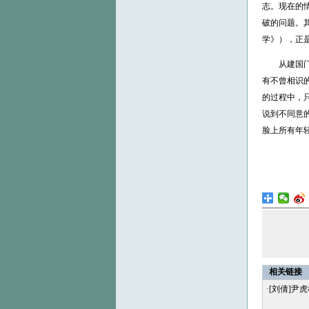
志。现在的
破的问题。
学》），正
从建国门到
有不曾相识
的过程中，
说到不同意
脸上所有年
相关链接
·
[刘倩]尹