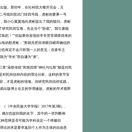
出版。那些年，在社科院大楼开完会，又
铁二号线到宣武门转四号线，虎彬则要乘一号
，我小心翼翼地向虎彬提出了我的疑问。虎彬
了研究民间宝卷，先去当个“卧底”。我引康德
靠的！”“但如果你发现你辛辛苦苦调查得来的
执地劝慰虎彬：“那就先把你亲眼目睹而确信的
彬也肯定不会只听我一人的意见；但多年之
为“学长”而自谦为“弟”。
章“庙祭传统”和第四章“神社与坛祭”都是对民
才是对民间信仰内容的理论分析。这样的章节安
内容，才是虎彬的强项。但研究民间信仰实践，
易出版博士论文的学理缘故。虎彬的学术视野
《中央民族大学学报》2017年第3期）、
向，偶尔也提到我的名字，其中的一些判断例
这种思辨是否可能为学科设定一个终极目
主要理论诉求是要求返回个人作为主体的自由意