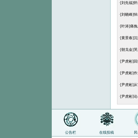
·
[刘先福]
·
[刘晓峰]
·
[叶涛]痛
·
[黄景春]
·
[朝戈金]
·
[尹虎彬]
·
[尹虎彬]
·
[尹虎彬]
·
[尹虎彬]
公告栏
在线投稿
民