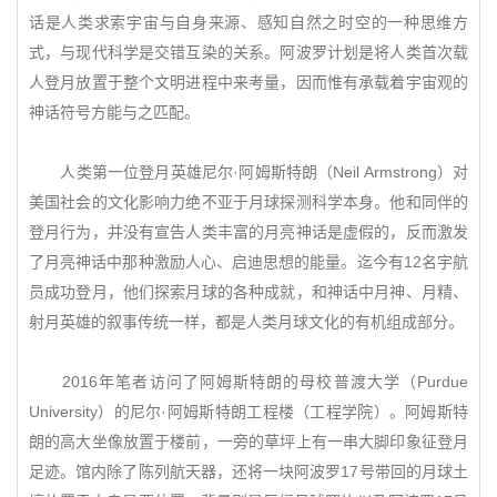
话是人类求索宇宙与自身来源、感知自然之时空的一种思维方
式，与现代科学是交错互染的关系。阿波罗计划是将人类首次载
人登月放置于整个文明进程中来考量，因而惟有承载着宇宙观的
神话符号方能与之匹配。
人类第一位登月英雄尼尔·阿姆斯特朗（Neil Armstrong）对
美国社会的文化影响力绝不亚于月球探测科学本身。他和同伴的
登月行为，并没有宣告人类丰富的月亮神话是虚假的，反而激发
了月亮神话中那种激励人心、启迪思想的能量。迄今有12名宇航
员成功登月，他们探索月球的各种成就，和神话中月神、月精、
射月英雄的叙事传统一样，都是人类月球文化的有机组成部分。
2016年笔者访问了阿姆斯特朗的母校普渡大学（Purdue
University）的尼尔·阿姆斯特朗工程楼（工程学院）。阿姆斯特
朗的高大坐像放置于楼前，一旁的草坪上有一串大脚印象征登月
足迹。馆内除了陈列航天器，还将一块阿波罗17号带回的月球土