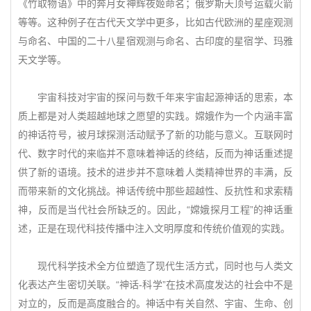
《竹取物语》中的奔月女神辉夜姬命名；俄罗斯天顶号运载火箭
等等。这种例子在古代天文学中更多，比如古代欧洲的星座观测
与命名、中国的二十八星宿观测与命名、古印度的星宿学、玛雅
天文学等。
宇宙科技对宇宙的探问与数千年来宇宙起源神话的思索，本
质上都是对人类超越地球之愿望的实践。嫦娥作为一个内涵丰富
的神话符号，被月球探测活动赋予了新的功能与意义。互联网时
代、数字时代的来临并不意味着神话的终结，反而为神话重述提
供了新的语境。技术的进步并不意味着人类精神世界的丰满，反
而带来新的文化挑战。神话传统中那些超越性、反抗性和求索精
神，反而是当代社会所缺乏的。因此，“嫦娥探月工程”的神话重
述，正是在现代科技传播中注入文明厚度和传统价值观的实践。
现代科学技术全方位塑造了现代生活方式，同时也与人类文
化表达产生密切关联。“神话-科学”在技术高度发达的社会中不是
对立的，反而是高度融合的。神话中有关自然、宇宙、生命、创