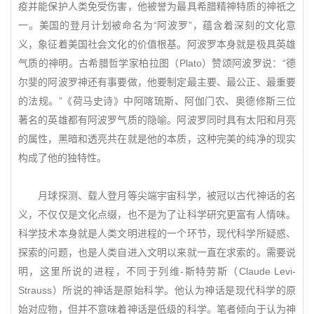
疫并能保护人类免受伤害，他被誉为最具希腊精神特质的神祇之
一。美国的登月计划被命名为“阿波罗”，蕴含着深刻的文化意
义，象征着美国社会文化的价值根基。阿波罗本身就是极具英雄
气质的神明。古希腊哲学家柏拉图（Plato）赞颂阿波罗说：“德
尔斐的阿波罗神还有事要做，他要制定最主要、最公正、最重要
的法规。”《荷马史诗》中阿喀琉斯、阿伽门农、奥德修斯三位
著名的英雄都有阿波罗气质的隐喻。阿波罗同时具有太阳和月亮
的属性，黑暗和透亮共在就是他的本质，这种完美的纯净的现实
构成了他的独特性。
月球探测、载人登月等尖端宇宙科学，被冠以古代神话的名
义，不仅仅是文化点缀，也不是为了让科学研究更富有人情味。
科学技术本身就是人类文明进程的一个环节，现代科学所疑惑、
探索的问题，也是人类自进入文明以来就一直在求索的。需要说
明，这里所说的进程，不同于列维-斯特劳斯（Claude Levi-
Strauss）所说的神话是原始科学。他认为神话是现代科学的原
始对应物，但并不意味着神话是低级的科学。笔者倾向于认为神