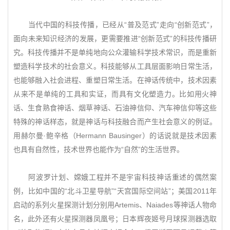
当代中国的科技传播，已经从“普及范式”走向“创新范式”，
面向未来知识经济的发展，更需要推进“创新范式”的科技传播研
究。科技传播并不是单纯地向公众灌输科学技术常识，而是重新
塑造科学技术的社会意义。科技能够从工具层面影响日常生活，
也能够融入社会进程、重塑日常生活。在神话传统中，技术因素
从来不是单纯的工具和实证，而具有文化塑造力。比如用火神
话、生食熟食神话、烟草神话、石油神信仰、汽车神信仰等这些
特殊的神话样态，就是神话与科技融合而产生社会意义的例证。
用赫尔曼·鲍辛格（Hermann Bausinger）的话说就是技术因素
也具有自然性，技术世界也能作为“自然”的生活世界。
阿波罗计划、嫦娥工程并不是宇宙科技神话重述的偶然案
例，比如中国的“北斗卫星导航”“天宫国际空间站”；美国2011年
启动的系列火星探测计划分别用Artemis、Naiades等神话人物命
名，此外还有火星探测器凤凰号；日本辉夜姬号月球探测器选取