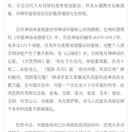
绘，可见汉代人对月球的思考愈加复杂。并且从墓葬文化角度
看，月神宇宙观背后交织着灵魂观与生命观。
日月神话本身就是创世神话中最核心的母题群。在杨利慧等
的《中国神话母题索引》中，月亮神话的编号从470-509.2号，
有多达121个母题。月亮作为距离地球最近的星体，对整个人类
文明进程产生了重大影响。在《山海经》中，已经有月神神话的
记录。《大荒西经》载：“有女子方浴月。帝俊妻常羲，生月十
有二，此始浴之。”《楚辞·天问》载：“夜光何德，死则又育？厥
利维何，而顾菟在腹？”神话学家王孝廉说月亮是形成神话的主
要力量。在中国文化中，月是一个文化含义十分丰富的符号，民
间还把月亮称为玉兔、金兔、玉盘、清光、金波、玉羊、银台、
玉钩、月亮公公、月姥娘、月光菩萨等。月与人的复合关联在两
千多年时间里不断被强化。
时至今日，中国各地的口头传统和民间信仰中，还有众多月