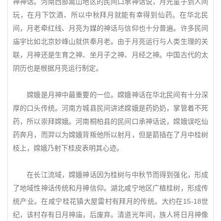
神神话。河南西部嵩山地区的民间口承神话说，月光童子到人间
玩，在月下饮酒、所以中秋拜月就能有幸得到仙药。在华北民
间，月老牵红线、月亮为媒的神话与信仰也十分普遍。许多民间
庙宇比如北京妙峰山就供奉月老。由于月亮运行与人类生理的关
联，月神还是生育之神、坐月子之神、月经之神。中国古代的太
阴历也是根据月亮运行制定。
嫦娥是月神中最重要的一位。嫦娥神话在华北民间有十分深
厚的口头传统。河南方城县民间讲述嫦娥是药奶奶，掌管着不死
药，所以崇拜嫦娥。河南桐柏县的民间口承神话说，嫦娥误吃仙
药奔月，而羿以为嫦娥背叛他所以射月，但是箭插在了月中桂树
枝上，嫦娥乃射下桂皮表明其心迹。
在长江流域，嫦娥神话因为桂树与中秋节而得到强化，形成
了地域性神话传统和月神信仰。湖北咸宁地区广植桂树，形成传
统产业。在咸宁桂花镇大屋雷村有拜月的传统。大约在15-18世
纪，该村存有日月神庙，后废弃。清道光年间，族人将日月神像