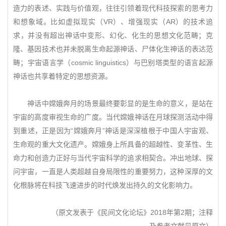
造力的表述、实践与价值观，往往引领着现代科技探索的思考力
和想象域。比如虚拟现实（VR）、增强现实（AR）的技术追
求，并没有超出神话中变形、幻化、化生的思想文化范畴；克
隆、基因技术也并未脱离生命起源神话、尸体化生神话的表达范
畴；宇宙语言学（cosmic linguistics）与巴别塔类型的语言起源
神话也共享着特定的思想资源。
神话中嫦娥奔月的场景最终要彰显的是生命的意义，是站在
宇宙的高度审视生命的广度。当代嫦娥神话在月球探测活动中得
到重述，正是因为“嫦娥奔月”神话是深深植根于中国人宇宙观、
生命观的重大文化遗产。嫦娥身上所具备的超越性、变革性、生
命力和创造力正好与当代宇宙科学的追求相契合。冲出地球、探
问宇宙，一直是人类超越自身局限性的重要努力，这种深厚的文
化根脉将在科技飞速进步的时代焕发出持久的文化影响力。
（原文发表于《民间文化论坛》2018年第2期；注释