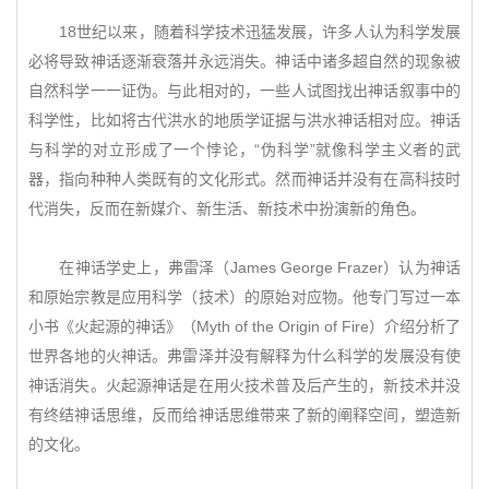
18世纪以来，随着科学技术迅猛发展，许多人认为科学发展
必将导致神话逐渐衰落并永远消失。神话中诸多超自然的现象被
自然科学一一证伪。与此相对的，一些人试图找出神话叙事中的
科学性，比如将古代洪水的地质学证据与洪水神话相对应。神话
与科学的对立形成了一个悖论，“伪科学”就像科学主义者的武
器，指向种种人类既有的文化形式。然而神话并没有在高科技时
代消失，反而在新媒介、新生活、新技术中扮演新的角色。
在神话学史上，弗雷泽（James George Frazer）认为神话
和原始宗教是应用科学（技术）的原始对应物。他专门写过一本
小书《火起源的神话》（Myth of the Origin of Fire）介绍分析了
世界各地的火神话。弗雷泽并没有解释为什么科学的发展没有使
神话消失。火起源神话是在用火技术普及后产生的，新技术并没
有终结神话思维，反而给神话思维带来了新的阐释空间，塑造新
的文化。