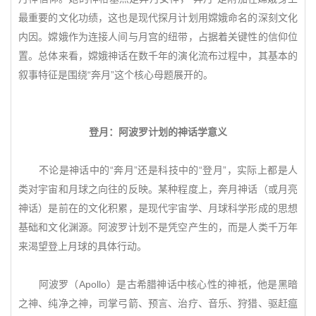
最重要的文化功绩，这也是现代探月计划用嫦娥命名的深刻文化
内因。嫦娥作为连接人间与月宫的纽带，占据着关键性的信仰位
置。总体来看，嫦娥神话在数千年的演化流布过程中，其基本的
叙事特征是围绕“奔月”这个核心母题展开的。
登月：阿波罗计划的神话学意义
不论是神话中的“奔月”还是科技中的“登月”，实际上都是人
类对宇宙和月球之向往的反映。某种程度上，奔月神话（或月亮
神话）是前在的文化积累，是现代宇宙学、月球科学形成的思想
基础和文化渊源。阿波罗计划不是凭空产生的，而是人类千万年
来渴望登上月球的具体行动。
阿波罗（Apollo）是古希腊神话中核心性的神祇，他是黑暗
之神、纯净之神，司掌弓箭、预言、治疗、音乐、狩猎、驱赶瘟