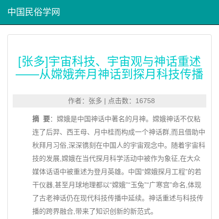
中国民俗学网
[张多]宇宙科技、宇宙观与神话重述
——从嫦娥奔月神话到探月科技传播
作者：张多 | 点击数：16758
摘 要
：嫦娥是中国神话中著名的月神。嫦娥神话不仅粘
连了后羿、西王母、月中桂而构成一个神话群,而且借助中
秋拜月习俗,深深镌刻在中国人的宇宙观念中。随着宇宙科
技的发展,嫦娥在当代探月科学活动中被作为象征,在大众
媒体话语中被重述为登月英雄。中国“嫦娥探月工程”的若
干仪器,甚至月球地理都以“嫦娥”“玉兔”“广寒宫”命名,体现
了古老神话仍在现代科技传播中延续。神话重述与科技传
播的跨界融合,带来了知识创新的新范式。