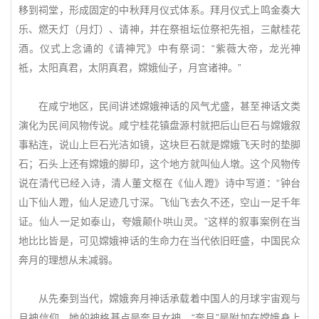
移到祠堂，形成固定的中秋拜月仪式体系。拜月仪式上鸣金奏大
乐、燃天灯（月灯）、请神，并在祭祖坛位祭祀先祖，三献桂花
酒。仪式上念诵的《请神咒》中有祭词：“紫薇大帝，龙光神
祗，太阳真君，太阴真君，嫦娥仙子，月宫诸神。”
在咸宁地区，民间讲述嫦娥神话的风气尤盛，甚至神话文类
演化为民间风物传说。咸宁桂花镇盘源村就把后山巨石与嫦娥叙
事粘连，说山上巨石光洁如镜，这块巨石就是嫦娥飞天时的垫脚
石；石头上还有嫦娥的脚印，这个地方就叫仙人墩。这个风物传
说在清代已经入诗，清人董文枢在《仙人蹬》诗中写道：“钟台
山下仙人蹬，仙人足迹几寸深。飞仙飞去久不还，空山一足千年
证。仙人一足如泰山，夸娥颠仆哄山灵。”这样的叙事案例在当
地比比皆是，可见嫦娥神话的生命力在当代依旧旺盛，中国民众
奔月的理想从未减弱。
从先秦到当代，嫦娥奔月神话承载着中国人的月球宇宙观与
月神信仰。她的神格基点是奔月女神，“奔月”是附加在嫦娥身上