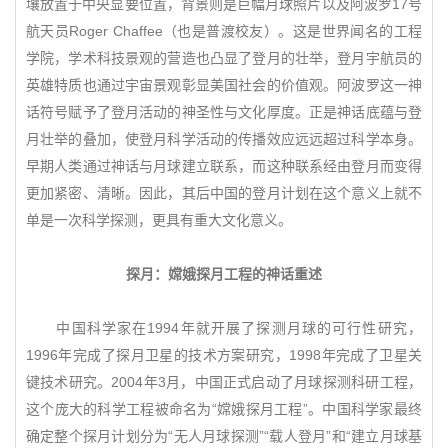
壤放置于中央显要位置，背景则是巨幅月球照片以及阿波罗17号
航天员Roger Chaffee（也是普渡校友）。这是世界闻名的工程
学院，学术科技景观的营造也凸显了登月的壮举，登月宇航员的
英雄特质也通过宇宙景观彰显美国社会的价值观。阿波罗这一神
话符号赋予了登月活动的神圣性与文化厚度。正是神话底蕴与登
月壮举的叠加，使登月科学活动的传播效应远远超过科学本身。
早期人类通过神话与月球建立联系，而这种联系经由登月而变得
更加紧密、清晰。因此，其后中国的登月计划在这个意义上就不
单是一次科学探测，更具有重大文化意义。
探月：嫦娥探月工程的神话重述
中国科学家在1994年就开展了探测月球的可行性研究，
1996年完成了探月卫星的技术方案研究，1998年完成了卫星关
键技术研究。2004年3月，中国正式启动了月球探测科研工程，
这个庞大的科学工程被命名为“嫦娥探月工程”。中国科学家最终
确定整个探月计划分为“无人月球探测”“载人登月”和“建立月球基