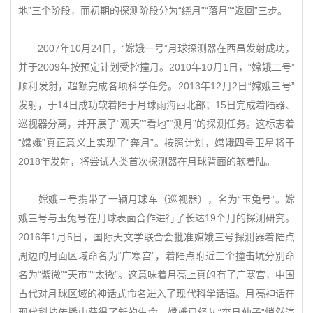
地”三个阶段，而初期的探测阶段分为“绕月”“落月”“返回”三步。
2007年10月24日，“嫦娥一号”月球探测器在西昌发射成功，
并于2009年按预定计划受控撞月。2010年10月1日，“嫦娥二号”
顺利发射，超额完成各项科学任务。2013年12月2日“嫦娥三号”
发射，于14日成功软着陆于月球雨海西北部；15日完成着陆器、
巡视器分离，并开展了“观天”“看地”“测月”的探测任务。这标志着
“嫦娥”真正意义上实现了“奔月”。按照计划，嫦娥四号卫星将于
2018年发射，将尝试人类首次探测器在月球背面的软着陆。
嫦娥三号携带了一辆月球车（巡视器），名为“玉兔号”。嫦
娥三号与玉兔号在月球表面合作进行了长达19个月的探测研究。
2016年1月5日，国际天文学联合会批准嫦娥三号探测器着陆点
周边的月面区域命名为“广寒宫”，着陆点附近三个撞击坑分别命
名为“紫微”“天市”“太微”。这意味着月亮上真的有了广寒宫，中国
古代对月球区域的神话式命名进入了现代科学话语。月亮神话在
现代科技传播中获得了新的生命。嫦娥已经从“奔月仙子”悄然演