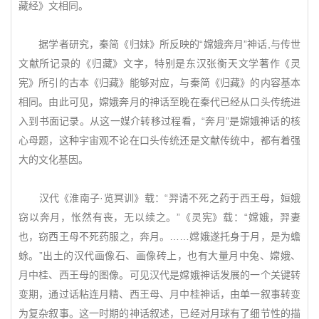
藏经》文相同。
据学者研究，秦简《归妹》所反映的“嫦娥奔月”神话,与传世
文献所记录的《归藏》文字，特别是东汉张衡天文学著作《灵
宪》所引的古本《归藏》能够对应，与秦简《归藏》的内容基本
相同。由此可见，嫦娥奔月的神话至晚在秦代已经从口头传统进
入到书面记录。从这一媒介转移过程看，“奔月”是嫦娥神话的核
心母题，这种宇宙观不论在口头传统还是文献传统中，都有着强
大的文化基因。
汉代《淮南子·览冥训》载：“羿请不死之药于西王母，姮娥
窃以奔月，怅然有丧，无以续之。”《灵宪》载：“嫦娥，羿妻
也，窃西王母不死药服之，奔月。……嫦娥遂托身于月，是为蟾
蜍。”出土的汉代画像石、画像砖上，也有大量月中兔、嫦娥、
月中桂、西王母的图像。可见汉代是嫦娥神话发展的一个关键转
变期，通过话粘连月精、西王母、月中桂神话，由单一叙事转变
为复杂叙事。这一时期的神话叙述，已经对月球有了细节性的描