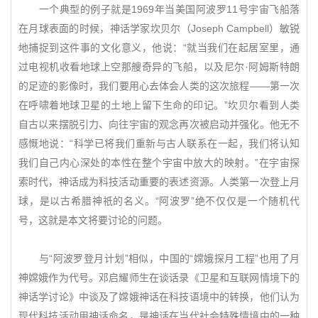
一个典型的例子就是1969年当美国阿波罗11号宇宙飞船落
在月球表面的时候，神话学家坎贝尔（Joseph Campbell）敏锐
地捕捉到这件事的文化意义，他说：“就当我们在起居室里，通
过电视机收看地球上空那艘奇异的飞船，以及尼尔·阿姆斯特朗
的足迹的影像时，我们要用心去体会人类的这次旅程——第一次
在呼啸着地球卫星的土地上留下生命的印记。”坎贝尔看到人类
自古以来摆脱引力、向往宇宙的观念再次被启动并强化。他无不
感慨地说：“科学已将我们重新与古人联系在一起，我们将认知
我们自己内心深处的本性在整个宇宙中放大的映射。”在宇宙探
索时代，神话成为科技活动重要的表述资源。人类第一次登上月
球，是以古希腊神祇的名义。“阿波罗”绝不仅仅是一个随机代
号，这就是本文将要讨论的问题。
与“阿波罗登月计划”相似，中国的“嫦娥探月工程”也用了月
神嫦娥作为代号。邓启耀师生在谈话录《卫星和互联网情境下的
神话学讨论》中谈及了嫦娥神话在科技语境中的转换，他们认为
现代科技活动用神话命名，是神话在当代社会特殊情境中的一种