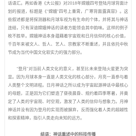
话语汇。再如香港《大公报》对2018年嫦娥四号登陆月球背面计
划的报道，标题是《“嫦娥”四号上重霄，广寒背面露真容》。这
些叙述都是将探测器和月球车视为有生命的个体，并将其与神话
连结，只有深谙嫦娥神话的读者方能领会其中韵味。这样的例子
枚不胜举。嫦娥神话本身蕴藉着宇宙观和日月信仰的核心价值，
千百年来被文人、哲人、艺人、宗教家不断重述，并且依托中秋
节成为当代中国文化软实力的强力部分。
“登月”对当前人类文化的意义，甚至比未来登陆火星更为突
显。因为月球本身一直是人类文化的核心部分，月亮一直参与着
人类整个文明进程。日月神话之所以成为宇宙起源神话中最核心
的母题，正是因为它们塑造了昼夜晨昏、规约着四季寒暑，并奠
定了人类的宇宙观、时空观，激发了人类的信仰与想象力。月神
神话并没有因为登月的实现而被摒弃，反而强化着人类的超越性
和探索精神，指引人类走向未知的远方。
结语：神话重述中的科技传播