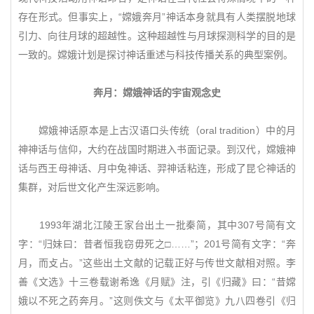
存在形式。但事实上，“嫦娥奔月”神话本身就具有人类摆脱地球
引力、向往月球的超越性。这种超越性与月球探测科学的目的是
一致的。嫦娥计划是探讨神话重述与科技传播关系的典型案例。
奔月：嫦娥神话的宇宙观念史
嫦娥神话原本是上古汉语口头传统（oral tradition）中的月
神神话与信仰，大约在战国时期进入书面记录。到汉代，嫦娥神
话与西王母神话、月中兔神话、羿神话粘连，形成了昆仑神话的
集群，对后世文化产生深远影响。
1993年湖北江陵王家台出土一批秦简，其中307号简有文
字：“归妹曰：昔者恒我窃毋死之□……”；201号简有文字：“奔
月，而攴占。”这些出土文献的记载正好与传世文献相对照。李
善《文选》十三卷载谢希逸《月赋》注，引《归藏》曰：“昔嫦
娥以不死之药奔月。”这则佚文与《太平御览》九八四卷引《归