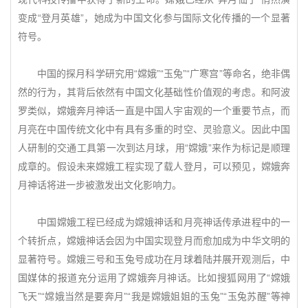
变成“登月英雄”，她成为中国文化参与国际文化传播的一个显著
符号。
中国的探月科学研究用“嫦娥”“玉兔”“广寒宫”等命名，绝非偶
然的行为，其背后依然有中国文化基础性价值观的考虑。和阿波
罗类似，嫦娥奔月神话一直是中国人宇宙观的一个重要节点，而
月亮在中国传统文化中有具有多重的时空、灵验意义。因此中国
人研制的交通工具第一次到达月球，用“嫦娥”来作为标记是顺理
成章的。假设未来嫦娥工程实现了载人登月，可以预见，嫦娥奔
月神话将进一步被激发出文化影响力。
中国嫦娥工程已经成为嫦娥神话和月亮神话传承进程中的一
个转折点，嫦娥神话会因为中国实现登月而愈加成为中华文明的
显著符号。嫦娥三号和玉兔号成功在月球着陆并展开观测后，中
国媒体的报道充分运用了嫦娥奔月神话。比如搜狐网用了“嫦娥
飞天”“嫦娥当然是要奔月”“我是嫦娥姐姐的玉兔”“玉兔苏醒”等神