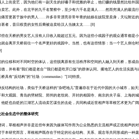
满人上街卖艺，因为他们有一副天生的好嗓子和优雅的举止，他们赚的钱显然比给外国
台卖艺。此外，在北平的九千名警察中，至少有六千名是满人……然而穷满人的最流行
的痛苦更甚于族中的男人……许多非常漂亮非常年青的姑娘在妓院里卖身，天坛附近的
甚者，昔日权贵的女性后裔被迫卖给汉人当姨太太……[8]
在天桥的男女艺人没有人日收入能超过五元。因为这些小戏园子的观众通常都是小
他就会离开天桥前往一个名声更好的戏园中。当然，也有这些情形：当一个艺人倒仓时
]
位移和对不同时空的体认，这些脱离原有生活秩序和空间的人融入到天桥，形成自
道德，并有着“我们都是老合”“我们都是吃开口饭”的群体认同。撂地艺人的生活实践
具有“反结构”的“社场（communitas）”[10]特质。
结构的社场，类似于天桥这样的“杂吧地儿”普遍存在于近代中国的大小城市，如天
子和大观园、青岛的劈材院、郑州的老坟岗、开封的相国寺、南京的夫子庙、上海的城
、他贬也自贬的江湖艺人流动卖艺谋生的去处，共同构成近世相声等草根艺术更为广阔
社会生态中的整体研究
，草根相声并非是近些年来因为媒体写作而为公众熟悉的主流相声或正统相声的对
对于本研究而言，草根相声既存在于特定的社会结构、关系、观念等共同形成的一种庞