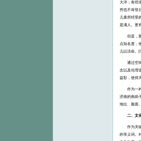
大洋；有些
穷也不肯登
儿童所经受
是满人。更有
但是，那些
点知名度，
儿以活命。[9
通过空间的
念以及伦理
益彰，使得天桥
作为一种反
济南的南岗
地位、脸面
二、文化
作为关键词
的等义词。