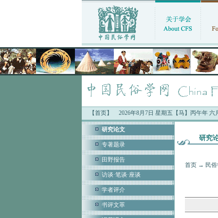
【首页】
2026年8月7日 星期五【马】丙午年 
中国民俗
研究论文
研究
专著题录
田野报告
首页
→
民俗
访谈·笔谈·座谈
学者评介
书评文萃