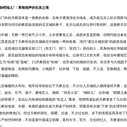
杂吧地儿”：草根相声的生发之境
外的天桥原本是一座桥的名称，后来才逐渐演化为地名，成为老北京人区分我群与
跨东西沟河沿的桥是如龙形的北京城的鼻子。在天坛或先农坛举行祭祀时，这座桥才仅
都，天桥一带已有不少小市。土木堡事变之后，虽然本意是防御，但明代统治者在
尤其是促进了天桥所在的京城南北中轴线一带的发展。清代“满汉分城别居”的政策加
向。这造成往北越靠近前三门（崇文门、前门、宣武门）居住的人，其身份地位等级就
场所，甚至妓院也有相似的地域分布和等级分化。以珠市口大街为界，包括当年撂地艺人
之为“街南”或“道南”。[1]天桥因在“街南”，也常成为街南的代名词。街北常与大戏
、脸面相连，街南则与撂地、小戏园子、估衣铺、下处、低贱、不入流、丢脸相连。两
可逾越的障碍。
修建的火车站、电车站等纷纷位于天桥左右，不少出入京城的人都得途经天桥，这
、妓女、乞丐、戏子、撂地艺人、烟馆、“鸡毛小店”、“倒卧儿”、估衣铺、“瞪眼儿
念的审视下，在自认为有身份和脸面的“街北人”看来，喧哗而凌乱的天桥更多了几分
桥却包容、丰腴，有着旺盛的生命力和多产的特质，明显具有京城“下体”的生理学特征
回收站的角色[3]。经过天桥的吞吐、咀嚼、过滤，不少过去的、乡下的东西反而具有
多产的空间特质，不但是新中国成立初期，直到今天，官方、文化经纪人、天桥老街坊
”。