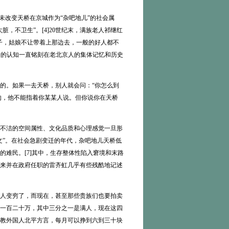
改变天桥在京城作为“杂吧地儿”的社会属
，不卫生”。[4]20世纪末，满族老人祁继红
子，姑娘不让带着上那边去，一般的好人都不
天桥的认知一直铭刻在老北京人的集体记忆和历史
。如果一去天桥，别人就会问：“你怎么到
的，他不能指着你某某人说。但你说你在天桥
不洁的空间属性、文化品质和心理感觉一旦形
文”。在社会急剧变迁的年代，杂吧地儿天桥低
难民。[7]其中，生存整体性陷入窘境和末路
来并在政府任职的雷齐虹几乎有些残酷地记述
人变穷了，而现在，甚至那些贵族们也要拍卖
一百二十万，其中三分之一是满人，现在这四
教外国人北平方言，每月可以挣到六到三十块