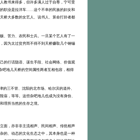
人教书来得多，但许多满人过于自尊，宁可受
的职业是拉洋车……这个不幸的民族的妇女和
天桥大多数的女艺人、说书人、算命打卦者都
贩、苦力、农民和士兵。一旦某个艺人有了一
，因为太过贫穷而不得不到天桥赚取几个钢镚
己的行话隐语、谋生手段、社会网络、价值观
与杂吧地儿天桥的空间属性两者互相包容，相得
津的三不管、沈阳的北市场、哈尔滨的道外、
隍庙，等等。这些杂吧地儿也成为没有身份、
和理所当然的生存之境。
立面，亦非非主流相声、民间相声、传统相声
杂的、动态的文化生态之中，其本身也是一种