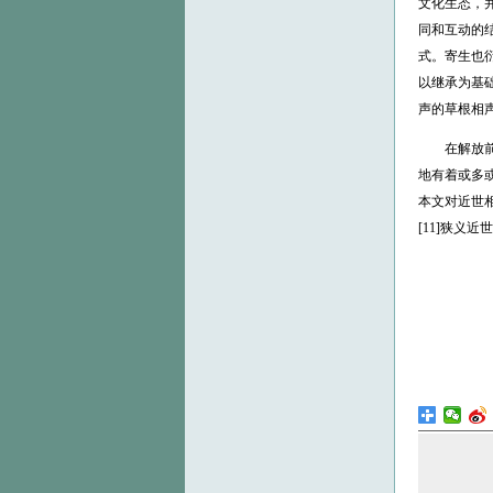
文化生态，
同和互动的
式。寄生也
以继承为基
声的草根相
在解放前，
地有着或多
本文对近世相
[11]狭