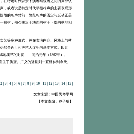
，在特定时代背景下演者与观者之间的局部认
声，或者说是特定时代草根相声的主要表现形
阶段的相声对前一阶段相声的否定与反动正是
一棵树，那么接近于地面的树干下端的撂地相
卖艺等多种形式，并在表演内容、风格上与撂
仍然是近世相声艺人谋生的基本方式。因此，
地卖艺的时间——同治元年（1862年）。
地发生了质变。广义的近世则一直延伸到今天。
|
2
|
3
|
4
|
5
|
6
|
7
|
8
|
9
|
10
|
11
|
12
|
13
|
14
|
15
|
文章来源：中国民俗学网
【本文责编：谷子瑞】