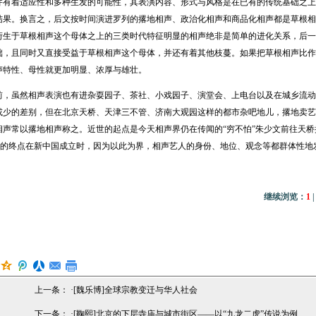
并有着适应性和多种生发的可能性，其表演内容、形式与风格是在已有的传统基础之上
结果。换言之，后文按时间演进罗列的撂地相声、政治化相声和商品化相声都是草根相
衍生于草根相声这个母体之上的三类时代特征明显的相声绝非是简单的进化关系，后一
础，且同时又直接受益于草根相声这个母体，并还有着其他枝蔓。如果把草根相声比作
声特性、母性就更加明显、浓厚与雄壮。
虽然相声表演也有进杂耍园子、茶社、小戏园子、演堂会、上电台以及在城乡流动
或少的差别，但在北京天桥、天津三不管、济南大观园这样的都市杂吧地儿，撂地卖艺
声常以撂地相声称之。近世的起点是今天相声界仍在传闻的“穷不怕”朱少文前往天桥撂
义近世的终点在新中国成立时，因为以此为界，相声艺人的身份、地位、观念等都群体性
继续浏览：
1
上一条： ·
[魏乐博]全球宗教变迁与华人社会
下一条： ·
[鞠熙]北京的下层寺庙与城市街区——以“九龙二虎”传说为例