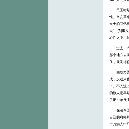
民国时期，
性。辛亥革命
女士的回忆
去”。[5]
心性之中。1
过去，内城
那个地方去
住，就觉得你
由权力染指
成，反过来
下、不入流
的旗人是早
了那个年代
在清帝国覆
自己的府邸
十万满人中