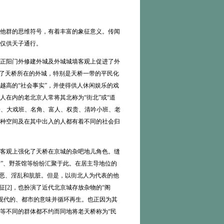
他群的思维符号，有着丰富的象征意义。传闻
仅供天子通行。
正阳门外修建外城及外城城墙客观上促进了外
速了天桥所在的外城，特别是天桥一带的平民化
越高的“社会事实”，并使得供人休闲娱乐的戏
在内的老北京人常将其北称为“街北”或“道
园子、大戏班、名角、富人、权贵、清吟小班、老
种空间及在其中出入的人都有着不同的社会归
客观上强化了天桥在京城的杂吧地儿角色。缝
食”、野茶馆等纷纷汇聚于此。在居主导地位的
邪恶、淫乱和肮脏。但是，以街北人为代表的他
[2]，也扮演了近代北京城存放杂物的“阁
了现代的、都市的意味并循环再生。也正因为其
等不同的群体都不约而同地将老天桥称为“民