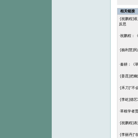
相关链接
·
[祝鹏程]
反思
·
祝鹏程：《
·
[杨利慧]
·
秦耕：《
·
[姜昆]把
·
[禾刀]“
·
[李屹]德
·
草根学者
·
[祝鹏程]
·
[李丽丹]