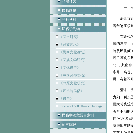
译著译文
一、“
民俗影像
老北京前门
平行学科
当年这座横
民俗学刊物
在金代的中
《民俗研究》
城的发展，
《民族艺术》
与贫民化倾
《民间文化论坛》
园子等娱乐
《民族文学研究》
北”，其南称
《文化遗产》
字号、高贵
《中国民俗文摘》
属，有着不
《中原文化研究》
清末，先后
《艺术与民俗》
穷妇、剃头匠
《遗产》
儒家传统观
Journal of Silk Roads Heritage
者所不屑的天
民俗学论文要目索引
楼”和垃圾
研究综述
脏脏却丰腴
间艺人的摇篮