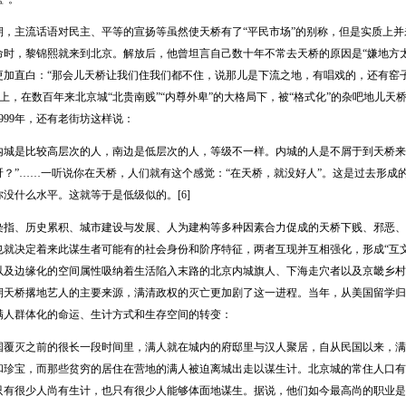
主流话语对民主、平等的宣扬等虽然使天桥有了“平民市场”的别称，但是实质上并未
时，黎锦熙就来到北京。解放后，他曾坦言自己数十年不常去天桥的原因是“嫌地方太脏
更加直白：“那会儿天桥让我们住我们都不住，说那儿是下流之地，有唱戏的，还有窑
事实上，在数百年来北京城“北贵南贱”“内尊外卑”的大格局下，被“格式化”的杂吧地儿
999年，还有老街坊这样说：
是比较高层次的人，南边是低层次的人，等级不一样。内城的人是不屑于到天桥来的
呀？”……一听说你在天桥，人们就有这个感觉：“在天桥，就没好人”。这是过去形成
没什么水平。这就等于是低级似的。[6]
、历史累积、城市建设与发展、人为建构等多种因素合力促成的天桥下贱、邪恶、
也就决定着来此谋生者可能有的社会身份和阶序特征，两者互现并互相强化，形成“互
以及边缘化的空间属性吸纳着生活陷入末路的北京内城旗人、下海走穴者以及京畿乡村的
期天桥撂地艺人的主要来源，满清政权的灭亡更加剧了这一进程。当年，从美国留学归
满人群体化的命运、生计方式和生存空间的转变：
灭之前的很长一段时间里，满人就在城内的府邸里与汉人聚居，自从民国以来，满
和珍宝，而那些贫穷的居住在营地的满人被迫离城出走以谋生计。北京城的常住人口有
只有很少人尚有生计，也只有很少人能够体面地谋生。据说，他们如今最高尚的职业是