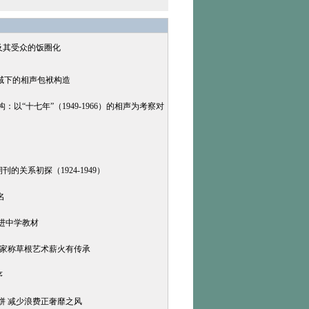
及其受众的饭圈化
视域下的相声包袱构造
以“十七年”（1949-1966）的相声为考察对
的关系初探（1924-1949）
名
进中学教材
专家称草根艺术薪火有传承
序
饼 减少浪费正奢靡之风