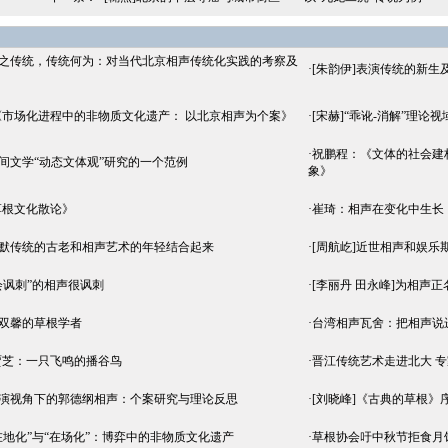
谁之传统，传统何为：对当代北京相声传统化实践的考察及
·
[朱韵伊]表演传统的新生
市场化进程中的非物质文化遗产： 以北京相声为个案》
·
[宋赫]“乖讹-消解”理论
·
祝鹏程：《文体的社会建构：
民间文学“动态文体观”研究的一个范例
象》
草根文化散论》
·
崔琦：相声在变化中生长
幽默传统的古老和相声艺术的年轻结合起来
·
[周航屹]近世相声和娱乐期刊
不会讽刺”的相声很讽刺
·
[李丽丹 田永峰]为相声正
艺双馨的草根学者
·
台湾相声瓦舍：把相声说
贾芝：一只飞鸣的播谷鸟
·
晋江传统艺术走进北大 
表演视角下的郭德纲相声：个案研究与理论反思
·
[刘晓峰]《古典的草根》
“在地化”与“在场化”：博弈中的非物质文化遗产
·
草根协会吁中秋节拒食月