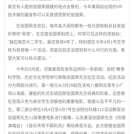
甚至有人跑到张国荣跳楼的地点去祭祀，今年某网站出现的VR
技术做的墓宣称可以实景感受祭祀张国荣。
在张国荣去世后，每年各大高校都有一些社团和粉丝自发组
织祭祀“哥哥”，在百度张国荣贴吧上，时常可见这样的求助帖：
“我在南京大二学生，喜欢哥哥4年了，特别想在今年4月1号在学
校为哥哥做一个活动。但是目前还没想到有什么可行的方案。希
望大家可以给点建议。”
今年的3月底，河南某高校发布这样的一条新闻：该校“教育
科学院、历史文化学院举行致敬张国荣先生纪念活动。纪念活动
分为两部分进行。第一部分从3月28起在该校八餐附近青年小广
场以海报、展板的形式系统回顾张国荣先生经典的形象，志愿者
在现场义务为来往学生讲解他的重要电影，歌曲以及不平凡的一
生。第二部分将在4月4日至4月7号在该院社科楼212活动教室对
张国荣先生11部重要电影进行展播，以及重温张国荣先生《热情
演唱会》《音乐传奇不羁的风》等经典音乐会。此次致敬张国荣
先生纪念活动让学生们走进经典，感悟经典，引导学生树立积极