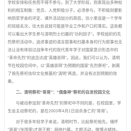
学校安排和任务而不得不参与，到了大学阶段，则表现出多种权
利的相互制衡：党员、入党积极分子，必须参与，不积极则要影
响到奖学金的评定、课外活动加分的高低，往小里说是一个学年
的班级名次，往大处说就可能是毕业工作和户口的落实。这些都
可以看出大学生参与清明烈士扫墓的“功利因子”。学校组织的先
烈祭祀活动中，追述事迹的语言叙事和扫墓本身的行为叙事也无
法让没有体验过战争年代的现代青年学子对国家意识形态中的
“革命先烈”的追念达成“英雄崇拜”。因此，我们可以认为，清明
节在校园空间中，以“英雄崇拜”为预期的国家“先烈祭祀”，剥离
了祖先祭祀信仰文化根基的“清明”再造，并没有达到预期的效
果。
二、清明祭祀“哥哥”：“偶像神”祭祀的自发校园文化
与被动参加到“革命先烈”的祭祀中不同的是，在校园里，学
生会主动祭祀的，是在2003年4月1日自杀身亡的“哥哥”。
对于很多年轻学子来说，清明时节，比起祭祀祖先，缅怀
“哥哥”(张国荣)才是正题：网络扫墓，主题活动，微博点蜡烛，