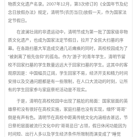
物质文化遗产名录。2007年12月，第3次修订的《全国年节及纪
念日放假办法》规定，清明节(农历当日)放假一天，作为国家法
定节假日。
在波澜壮阔的非遗运动中，清明节成为第一批了国家级非物
质文化遗产，也成为国家法定节假日，拉开了全民大扫墓的序
幕。在各路扫墓大军造成交通几近瘫痪的同时，高校校园成为了
“被剥离了祖先信仰”的孤岛。作为“游子”的青年学生，清明节留
校不回家扫墓的学生数量远远大于回家扫墓的学生。这其中的客
观原因是：中国幅员辽阔，学生回家不易，经济开支和精力时间
安排以及交通问题都是有一些限制，在人口大流动的时刻，让所
有的学生回家参与家庭祭祀活动是不现实。
于是，清明在高校校园中出现了尴尬的局面：国家层面的英
雄祭祀没有很好在高校实施，家庭扫墓也没有实现，缅怀“哥哥”
倒是有声有色。清明节在高校中距离传统文化内涵相去甚远，节
日祭祀层面被流行文化中的“哥哥忌日”占领，假日休闲功能因为
时间短、出行人多以及学生经济条件所限制而演变成了“睡觉