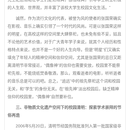
的人生观、世界观，并丰富了该校大学生校园文化生活。”
诚然，作为流行文化的代表，被誉为风的使者的张国荣确实
在影视、音乐上确实引领了一个时代的风尚。可是以张国荣这样
的明星，在高校这样的空间里大肆祭祀，也未免有些不妥，姑且
不论他的艺术价值，对于广大青年学子来说，就其个人经历和性
格特点来说，也并不是一个好的人生向导。但是“明星”们又确实
填充了年轻人的精神空间和信仰空间，尤其是张国荣的忌日又距
离清明节非常接近，“偶像神”的信仰也需要安放，校园里不能祭
祀先祖，不能烧纸焚香敬酒，那么，观看逝者的电影，听听逝者
的音乐总是可以的吧。总之，“追远”中的祖先祭祀这个词和校园
无关，和“学生”的身份无关。在“祖先神”淡出校园后，缺乏精神
信仰的校园里，“偶像神”自然要补位。
三、非物质文化遗产空间下的校园清明：探索学术崇拜的节
俗再造
2006年5月20日，清明节经国务院批准列入第一批国家级非