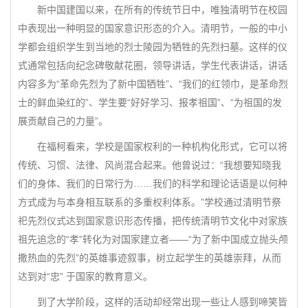
新中国建国以来，在所有的传统节日中，唯独清明节在校园
中表现出一种明显的国家意识形态的介入。清明节，一般的中小
学都会组织学生到当地的烈士陵园为牺牲的先烈扫墓。这样的仪
式通常包括向纪念碑敬献花圈，领导讲话，学生代表讲话，讲话
内容多为“革命先烈为了新中国牺牲”、“我们的红领巾，是革命烈
士的鲜血染红的”、学生要“好好学习、报孝祖国”、“为祖国的发
展贡献自己的力量”。
在福柯看来，学校是国家权利的一种机构化形式，它可以将
传统、习惯、法律、风尚混合起来。他曾说过：“我想要知晓我
们的身体、我们的日常行为……我们的科学和理论话语是以何种
方式成为与本身相互联系的多重权利体系。”学校通过清明节祭
祀先烈仪式达到国家意识形态传播，把传统清明节文化中对家族
祖先追念的“孝”转化为对国家建立者——“为了新中国成立抛头颅
撒热血的先烈”的英雄事迹叙事，树立起学生的英雄崇拜，从而
达到对“忠” 于国家的教育意义。
到了大学阶段，这样的活动却经常出现一些让人感到啼笑皆