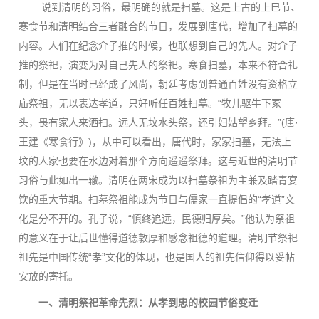
说到清明的习俗，最明确的就是扫墓。这是上古的上巳节、
寒食节和清明结合三者融合的节日，发展到唐代，增加了扫墓的
内容。人们在纪念介子推的时候，也联想到自己的先人。对介子
推的祭祀，演变为对自己先人的祭祀。寒食扫墓，本来不符合礼
制，但是在当时已经成了风尚，朝廷考虑到普通百姓没有资格立
庙祭祖，无以表达孝道，只好听任百姓扫墓。“牧儿驱牛下冢
头，畏有家人来洒扫。远人无坟水头祭，还引妇姑望乡拜。”(唐·
王建《寒食行》)，从中可以看出，唐代时，家家扫墓，无法上
坟的人家也要在水边对着那个方向遥遥祭拜。这与近世的清明节
习俗与此如出一辙。清明在两宋成为以扫墓祭祖为主兼及踏青宴
饮的重大节期。扫墓祭祖能成为节日与儒家一直提倡的“孝道”文
化是分不开的。孔子说，“慎终追远，民德归厚矣。”他认为祭祖
的意义在于让后世懂得道德敦厚和感念祖德的道理。清明节祭祀
祖先是中国传统“孝”文化的体现，也是国人的祖先信仰得以妥帖
安放的寄托。
一、清明祭祀革命先烈：从孝到忠的校园节俗变迁