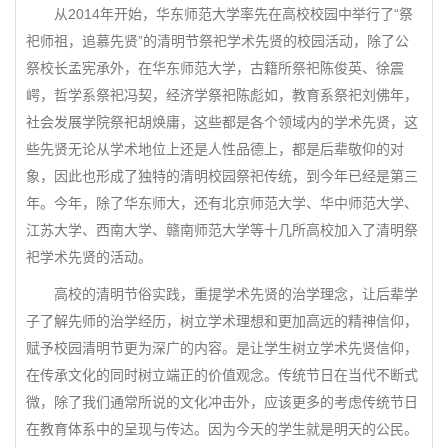
从2014年开始，华东师范大学率先在高校校园中举行了“祭
祀师祖，追慕先贤”的清明节祭祀学术先贤的校园活动，除了公
祭校长孟宪承外，在华东师范大学，古籍所祭祀陈俊英、徐震
崿，哲学系祭祀冯契，经济学祭祀陈彪如，教育系祭祀刘佛年，
社会发展学院祭祀胡焕庸，这些都是各个领域内的学术先贤，这
些先贤无论从学术地位上还是人性品德上，都是后辈敬仰的对
象，因此也形成了独特的清明校园祭祀传统，到今年已经是第三
年。今年，除了华东师大，还有北京师范大学、华中师范大学、
江苏大学、西南大学、赣南师范大学等十几所高校加入了清明祭
祀学术先贤的活动。
高校的清明节俗实践，重提学术先贤的治学理念，让后辈学
子了解先师的治学经历，树立学术理想和更加高远的精神信仰，
赋予校园清明节更为深广的内容。是让学生树立学术先贤信仰，
在传承文化的同时树立端正的价值观念。传统节日在当代不断式
微，除了我们通常所说的文化冲击外，应该更多的考虑传统节日
在教育体系中的呈现与传达。因为今天的学生就是明天的公民。