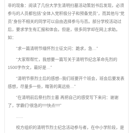
非的现象：阅读了几份大学生清明扫墓活动策划书后发现，必须
参与的人员都包括“全体入党积极分子和预备党员”，而其他与“党
员”身份不相关的同学可以自由选择参与与否。部分学校活动过
后，要求学生有汇报和体会。但是，很多同学却在网上求助。
如：
“求一篇清明节缅怀烈士征文问：跪求，急…”
“大家帮帮忙，我想要一篇写关于清明节纪念革命先烈的
1500字作文，最好是…”
“清明节祭烈士后的感想--我们班要开个班会，班会后要发表
感想，尽量多一些，瞎答的离远些…”
“在清明前后祭扫烈士墓 再把自己的感受写下来问：谢谢
了，学霸们!很急的!!!!快点!!!!”
......
校方组织的清明节烈士纪念活动参与者，在中小学阶段，是