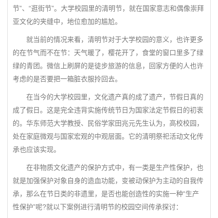
节”、“逛街节”。大学校园里的清明节，就在国家意志和偶像崇拜
亚文化的夹缝中，地位愈加的尴尬。
就当前的情况来看，清明节对于大学校园的意义，也许更多
的在节气而不在节：天气暖了，樱花开了，食堂的窗口里多了绿
绿的青团。微信上刷屏的是徒步旅游的信息，回家方便的人也许
考虑的是否要把一箱脏衣服拎回去。
在当今的大学校园里，文化遗产真的成了遗产，节假日真的
成了假日。这是完全违背实施传统节日为国家法定节假日的初衷
的。华东师范大学教授、民俗学家田兆元先生认为，高校校园，
处在家庭微观与国家宏观的中观层面。它的清明祭祀活动文化传
承也应该实现。
在非物质文化遗产的保护方式中，有一类是生产性保护，也
就是加强保护对象自身的造血功能，变被动保护为主动的自我传
承，那么在节日类的非遗里，是否也能创造性的实施一种“生产
性保护”呢?就以下案例进行清明节的校园空间传承探讨：