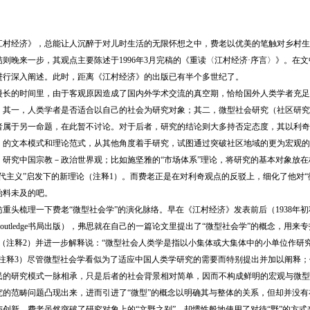
江村经济》，总能让人沉醉于对儿时生活的无限怀想之中，费老以优美的笔触对乡村生
则晚来一步，其观点主要陈述于1996年3月完稿的《重读〈江村经济·序言〉》。在文
进行深入阐述。此时，距离《江村经济》的出版已有半个多世纪了。
漫长的时间里，由于客观原因造成了国内外学术交流的真空期，恰给国外人类学者充足
：其一，人类学者是否适合以自己的社会为研究对象；其二，微型社会研究（社区研究
者属于另一命题，在此暂不讨论。对于后者，研究的结论则大多持否定态度，其以利奇
》的文本模式和理论范式，从其他角度着手研究，试图通过突破社区地域的更为宏观的
，研究中国宗教－政治世界观；比如施坚雅的“市场体系”理论，将研究的基本对象放
现代主义”启发下的新理论（注释1）。而费老正是在对利奇观点的反驳上，细化了他对
始料未及的吧。
重头梳理一下费老“微型社会学”的演化脉络。早在《江村经济》发表前后（1938年初
outledge书局出版），弗思就在自己的一篇论文里提出了“微型社会学”的概念，用来
。（注释2）并进一步解释说：“微型社会人类学是指以小集体或大集体中的小单位作研
（注释3）尽管微型社会学看似为了适应中国人类学研究的需要而特别提出并加以阐释
民的研究模式一脉相承，只是后者的社会背景相对简单，因而不构成鲜明的宏观与微型
究的范畴问题凸现出来，进而引进了“微型”的概念以明确其与整体的关系，但却并没
创新。费老虽然突破了研究对象上的“文野之别”，却惯性般地使用了对待“野”的方式来