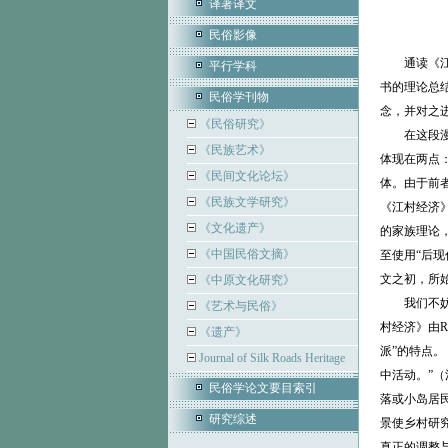
译著译文
民俗影像
通读《
平行学科
书的理论总结
民俗学刊物
念，并对之
《民俗研究》
在这段
《民族艺术》
体现在两点
《民间文化论坛》
体。由于前
《民族文学研究》
《江村经济
《文化遗产》
的家族理论
《中国民俗文摘》
至使用“后
文之初，所
《中原文化研究》
我们不妨
《艺术与民俗》
村经济》由R
《遗产》
派”的特点
Journal of Silk Roads Heritage
中活动。”
民俗学论文要目索引
落或小岛居
研究综述
景使乡村研
真正的调整与