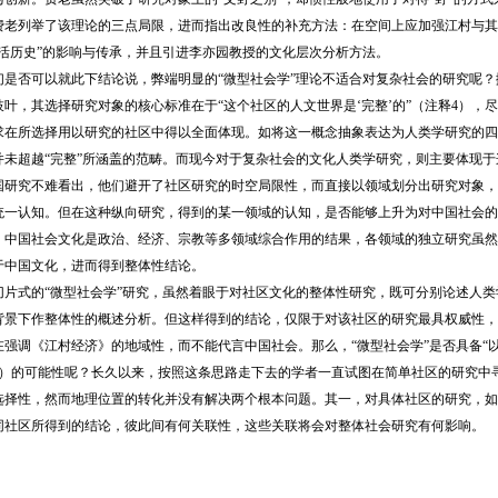
费老列举了该理论的三点局限，进而指出改良性的补充方法：在空间上应加强江村与其
“活历史”的影响与传承，并且引进李亦园教授的文化层次分析方法。
们是否可以就此下结论说，弊端明显的“微型社会学”理论不适合对复杂社会的研究呢？
叶，其选择研究对象的核心标准在于“这个社区的人文世界是‘完整’的”（注释4），
求在所选择用以研究的社区中得以全面体现。如将这一概念抽象表达为人类学研究的四
并未超越“完整”所涵盖的范畴。而现今对于复杂社会的文化人类学研究，则主要体现
国研究不难看出，他们避开了社区研究的时空局限性，而直接以领域划分出研究对象，
统一认知。但在这种纵向研究，得到的某一领域的认知，是否能够上升为对中国社会的
，中国社会文化是政治、经济、宗教等多领域综合作用的结果，各领域的独立研究虽然
于中国文化，进而得到整体性结论。
切片式的“微型社会学”研究，虽然着眼于对社区文化的整体性研究，既可分别论述人
背景下作整体性的概述分析。但这样得到的结论，仅限于对该社区的研究最具权威性，
强调《江村经济》的地域性，而不能代言中国社会。那么，“微型社会学”是否具备“以微
5）的可能性呢？长久以来，按照这条思路走下去的学者一直试图在简单社区的研究中
选择性，然而地理位置的转化并没有解决两个根本问题。其一，对具体社区的研究，如
同社区所得到的结论，彼此间有何关联性，这些关联将会对整体社会研究有何影响。