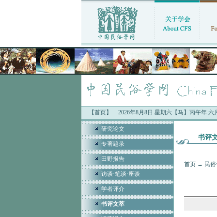
【首页】
2026年8月8日 星期六【马】丙午年 
研究论文
书评
专著题录
田野报告
首页
→
民俗
访谈·笔谈·座谈
学者评介
书评文萃