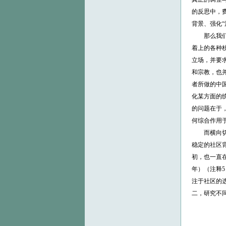
的反思中，
背景、强化
那么我
着上的各种枝
立场，并要
和宗教，也
者所做的中
化某方面的
的问题在于
何综合作用
而横向
稳定的社区
初，也一直在
年）（注释
注于社区的
二，研究不