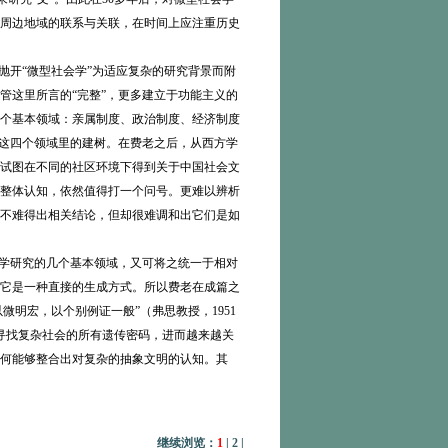
周边地域的联系与关联，在时间上应注重历史
抛开“微型社会学”为适应复杂的研究背景而附
尽管这里所言的“完整”，更多建立于功能主义的
个基本领域：亲属制度、政治制度、经济制度
于这四个领域里的建树。在费老之后，从西方学
试图在不同的社区环境下得到关于中国社会文
整体认知，依然值得打一个问号。更难以辨析
不难得出相关结论，但却很难调和出它们是如
类学研究的几个基本领域，又可将之统一于相对
它是一种直接的生成方式。所以费老在成篇之
明宏，以个别例证一般”（弗思教授，1951
寻找复杂社会的所有遗传密码，进而越来越关
何能够整合出对复杂的抽象文明的认知。其
继续浏览：
1
|
2
|