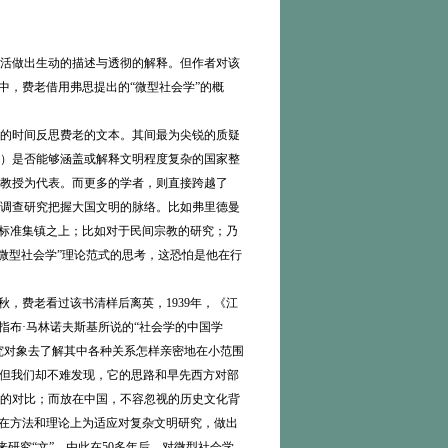
活做出生动的描述与透彻的解释。但作者对该
中，费老借用弗思提出的“微型社会学”的概
的时间反思费老的文本。其间最为尖锐的质疑
）是否能够涵盖或解释文明程度复杂的国家整
教授为代表。而更多的学者，则直接跨越了
调查研究把握大国文明的脉络。比如弗里德曼
在标准集镇之上；比如对于民间宗教的研究；乃
“微型社会学”理论范式的思考，这恐怕是他在行
秋，费老看过该书清样后离英，1939年，《江
专指布·马林诺夫斯基所说的“社会学的中国学
究对象去了解其中各种关系怎样亲密地在小范围
；但我们却不难发现，它的思路和早先西方对部
的对比；而放在中国，不容忽视的历史文化背
有在方法和理论上为适应对复杂文明研究，做出
研究“文”。由此在50多年后，对微型社会学