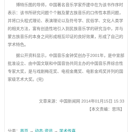
博特乐图的导师，中国著名音乐学家乔建中在为该书作序时
表示：该书所研究问题个个触及蒙古族音乐的口传性本质问题，
并将口头程式理论、表演理论以及符号学、民俗学、文化人类学
的相关方法，富有创造性地引入到民族音乐学的研究当中，并与
蒙古族音乐的本身之间形成相互印证的良好效果，形成了自己的
学术特色。
据公开资料显示，中国音乐金钟奖创办于2001年，是中宣部
批准设立、由中国文联和中国音协共同主办的中国音乐界综合性
专家大奖，是与戏剧梅花奖、电视金鹰奖、电影金鸡奖并列的国
家级艺术大奖。(完)
文章来源：中国新闻网 2014年01月15日 15:33
【本文责编：思玮】
分类：
首页
→
动态·资讯
→
学术传真