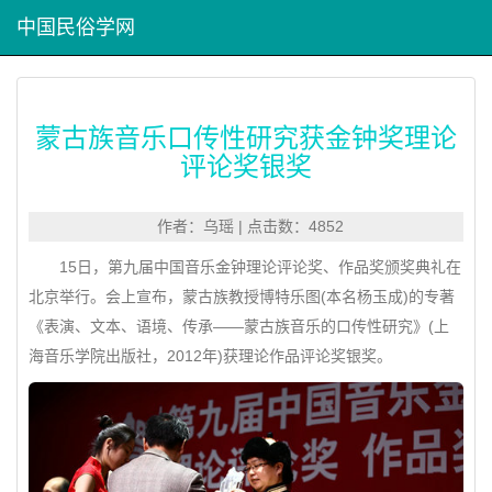
中国民俗学网
蒙古族音乐口传性研究获金钟奖理论
评论奖银奖
作者：乌瑶 | 点击数：4852
15日，第九届中国音乐金钟理论评论奖、作品奖颁奖典礼在
北京举行。会上宣布，蒙古族教授博特乐图(本名杨玉成)的专著
《表演、文本、语境、传承——蒙古族音乐的口传性研究》(上
海音乐学院出版社，2012年)获理论作品评论奖银奖。