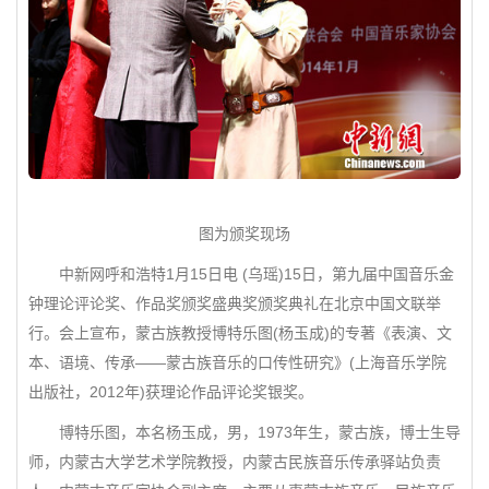
图为颁奖现场
中新网呼和浩特1月15日电 (乌瑶)15日，第九届中国音乐金
钟理论评论奖、作品奖颁奖盛典奖颁奖典礼在北京中国文联举
行。会上宣布，蒙古族教授博特乐图(杨玉成)的专著《表演、文
本、语境、传承——蒙古族音乐的口传性研究》(上海音乐学院
出版社，2012年)获理论作品评论奖银奖。
博特乐图，本名杨玉成，男，1973年生，蒙古族，博士生导
师，内蒙古大学艺术学院教授，内蒙古民族音乐传承驿站负责