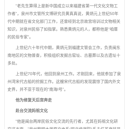
“老先生算得上是新中国成立以来福建省第一代文化文物工
作者”，泉州市文管所文博研究员黄真真说，黄炳元上世纪50年
代中期就在省文化部门工作，还曾经到北京故宫培训过文物相关
知识，对泉州民俗了如指掌。熟悉黄炳元的人，都称他是“咱厝
的民俗专家”。
上世纪六十年代中期，黄炳元到福建文管会工作，负责闽东
南地区的文物普查，积极组织发掘古窑址、古墓葬以及古遗址十
多处。
上世纪70年代，他回到泉州工作。才刚回来，他就参加了泉
州湾宋代古船的挖掘工作。这艘宋代古船的发现震惊了国内外文
史界，并不亚于现在的“南海I号”。
他为修复天后宫奔走
赴台交流妈祖文化
“他是闽台两岸民俗文化交流的先行者，尤其在妈祖文化研