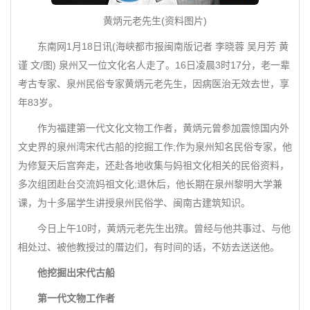
黄炳元老先生(资料图片)
东南网1月18日讯(海峡都市报闽南版记者 李晓蓉 吴月芳 黄
谨 文/图) 泉州又一位文化名人走了。16日凌晨3时17分，老一辈
考古专家、泉州民俗专家黄炳元老先生，因病医治无效去世，享
年83岁。
作为福建第一代文化文物工作者，黄炳元曾参加震惊国内外
文史界的泉州湾宋代古船的挖掘工作;作为泉州知名民俗专家，他
为修复天后宫奔走，还赴各地收集与妈祖文化相关的民俗资料，
多次组团赴台交流妈祖文化;退休后，他长期在泉州黎明大学兼
课，为十多届学生讲授泉州民俗学、闽南古建筑知识。
今日上午10时，黄炳元老先生出殡。曾经与他共事过、与他
相处过、被他教授过的厝边们，有时间的话，不妨去送送他。
他挖掘出宋代古船
第一代文物工作者