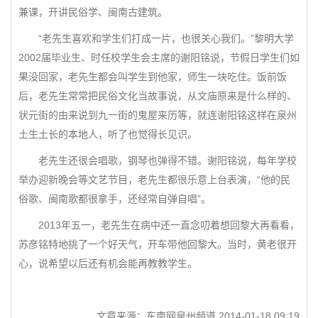
兼课，开讲民俗学、闽南古建筑。
“老先生喜欢和学生们打成一片，也很关心我们。”黎明大学
2002届毕业生、时任校学生会主席的谢阳铭说，节假日学生们如
果没回家，老先生都会叫学生到他家，师生一块吃住。饭前饭
后，老先生常常把民俗文化当故事说，从文庙原来是什么样的、
状元街的由来说到九一街的鬼屋来历等，就连谢阳铭这样在泉州
土生土长的本地人，听了也觉得长见识。
老先生还很会唱歌，钢琴也弹得不错。谢阳铭说，每年学校
举办迎新晚会等文艺节目，老先生都很乐意上台表演，“他的民
俗歌、闽南歌都很拿手，还经常自弹自唱”。
2013年五一，老先生在病中还一直念叨着想回黎大再看看，
苏彦铭特地挑了一个好天气，开车带他回黎大。当时，黄老很开
心，说希望以后还有机会能再教教学生。
文章来源：东南网泉州频道 2014-01-18 09:19