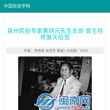
中国民俗学网
泉州民俗专家黄炳元先生去世 曾主持
修复天后宫
作者：李晓蓉 吴月芳 黄谨 | 点击数：5562