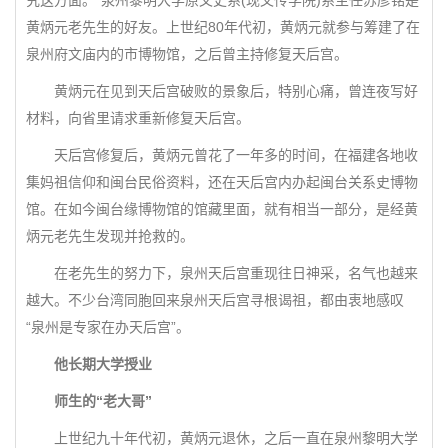
究这方面。”泉州黎明大学原文史系(现文传学院)系主任苏彦铭是
黄炳元老先生的好友。上世纪80年代初，黄炳元就参与筹建了在
泉州府文庙内的市博物馆，之后曾主持修复天后宫。
黄炳元在见到天后宫破败的景象后，特别心痛，曾连夜写好
材料，向省里请求重新修复天后宫。
天后宫修复后，黄炳元曾花了一年多的时间，在福建各地收
集妈祖信仰和闽台民俗资料，还在天后宫内办起闽台关系史博物
馆。在如今闽台缘博物馆的馆藏里面，就有相当一部分，是经黄
炳元老先生发现并抢救的。
在老先生的努力下，泉州天后宫重现往日神采，名气也越来
越大。不少台湾同胞回来泉州天后宫寻根谒祖，都由衷地感叹
“泉州是专家在办天后宫”。
他长期大学授业
师生的“老大哥”
上世纪九十年代初，黄炳元退休，之后一直在泉州黎明大学